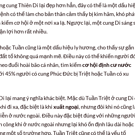
g cung Thiên Di lại đẹp hơn hẳn, đây có thể là một dấu hi
Mệnh có thể làm cho bản thân cảm thấy bị kìm hãm, khó phá
m kiếm cơ hội ở một nơi xa lạ. Ngược lại, một cung Di sáng 
n lợi hơn rất nhiều.
 hoặc Tuần cũng là một dấu hiệu ly hương, cho thấy sự gắn
a đất tổ không quá mạnh mẽ. Điều này có thể khiến người đ
theo đuổi hoài bão cá nhân, tìm kiếm
cơ hội định cư nước
tới 45% người có cung Phúc Đức bị Triệt hoặc Tuần có xu
Di lại mang ý nghĩa khác biệt. Mặc dù Tuần Triệt ở cung Di
i đi xa, đặc biệt là khi
xuất ngoại
, nhưng đôi khi nó cũng 
viễn ở nước ngoài. Điều này đặc biệt đúng với những người
h công khi ở nước ngoài nhưng lại khó ổn định lâu dài hoặc
ng một số trường hợp, Tuần Triệt cũng có thể là yếu tố