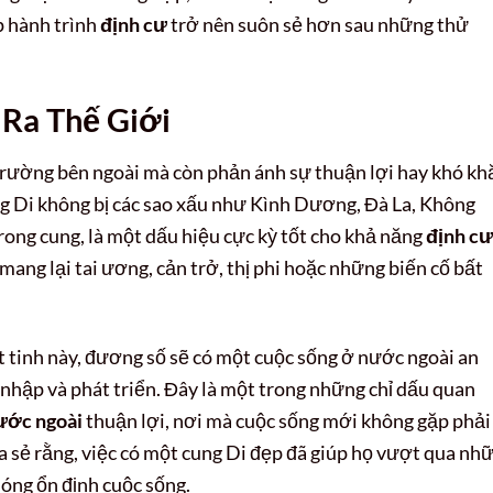
úp hành trình
định cư
trở nên suôn sẻ hơn sau những thử
Ra Thế Giới
trường bên ngoài mà còn phản ánh sự thuận lợi hay khó kh
ng Di không bị các sao xấu như Kình Dương, Đà La, Không
rong cung, là một dấu hiệu cực kỳ tốt cho khả năng
định cư
mang lại tai ương, cản trở, thị phi hoặc những biến cố bất
t tinh này, đương số sẽ có một cuộc sống ở nước ngoài an
a nhập và phát triển. Đây là một trong những chỉ dấu quan
ước ngoài
thuận lợi, nơi mà cuộc sống mới không gặp phải
a sẻ rằng, việc có một cung Di đẹp đã giúp họ vượt qua nh
óng ổn định cuộc sống.