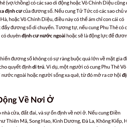
hê (vợ/chồng) có các sao di động hoặc Vô Chính Diệu cũng 
xa định cư
của đương số. Nếu cung Tử Tức có các sao chủ 
à, hoặc Vô Chính Diệu, điều này có thể ám chỉ con cái có
húc đẩy đương số di chuyển. Tương tự, nếu cung Phu Thê có 
i có duyên
định cư nước ngoài
hoặc sẽ là động lực để đươ
hiến đương số không có sự ràng buộc quá lớn về mặt gia đ
 cho quyết định
di trú
. Ví dụ, một người có cung Phu Thê Vô
i nước ngoài hoặc người sống xa quê, từ đó mở ra cơ hội
đị
 Động Về Nơi Ở
 nhà cửa, đất đai, và sự ổn định về nơi ở. Nếu cung Điền
như Thiên Mã, Song Hao, Kình Dương, Đà La, Không Kiếp, 