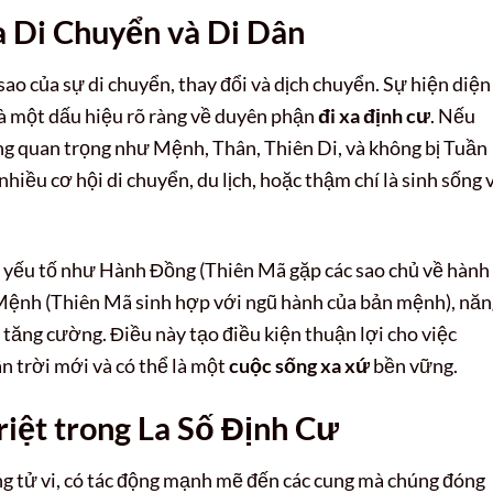
a Di Chuyển và Di Dân
o của sự di chuyển, thay đổi và dịch chuyển. Sự hiện diện
là một dấu hiệu rõ ràng về duyên phận
đi xa định cư
. Nếu
ng quan trọng như Mệnh, Thân, Thiên Di, và không bị Tuần
hiều cơ hội di chuyển, du lịch, hoặc thậm chí là sinh sống 
c yếu tố như Hành Đồng (Thiên Mã gặp các sao chủ về hành
 Mệnh (Thiên Mã sinh hợp với ngũ hành của bản mệnh), năn
tăng cường. Điều này tạo điều kiện thuận lợi cho việc
n trời mới và có thể là một
cuộc sống xa xứ
bền vững.
iệt trong La Số Định Cư
ong tử vi, có tác động mạnh mẽ đến các cung mà chúng đóng