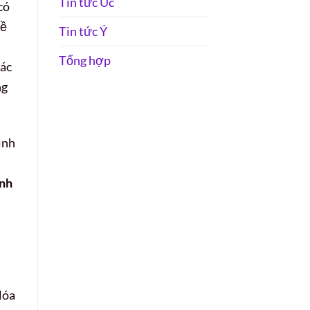
Tin tức Úc
có
về
Tin tức Ý
Tổng hợp
các
ng
ình
nh
Hóa