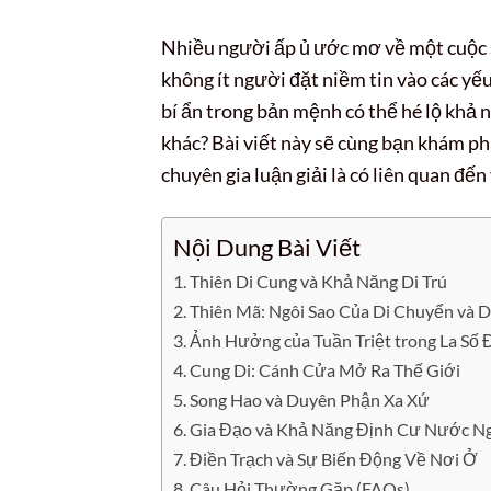
Nhiều người ấp ủ ước mơ về một cuộc s
không ít người đặt niềm tin vào các yếu 
bí ẩn trong bản mệnh có thể hé lộ khả 
khác? Bài viết này sẽ cùng bạn khám p
chuyên gia luận giải là có liên quan đế
Nội Dung Bài Viết
Thiên Di Cung và Khả Năng Di Trú
Thiên Mã: Ngôi Sao Của Di Chuyển và D
Ảnh Hưởng của Tuần Triệt trong La Số 
Cung Di: Cánh Cửa Mở Ra Thế Giới
Song Hao và Duyên Phận Xa Xứ
Gia Đạo và Khả Năng Định Cư Nước N
Điền Trạch và Sự Biến Động Về Nơi Ở
Câu Hỏi Thường Gặp (FAQs)