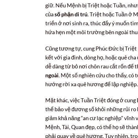
giữ. Nếu Mệnh bị Triệt hoặc Tuần, nhưn
của
số phận di trú
. Triệt hoặc Tuần ở 
triển ở nơi sinh ra, thúc đẩy ý muốn tì
hứa hẹn một môi trường bên ngoài thuậ
Cũng tương tự, cung Phúc Đức bị Triệt
kết với gia đình, dòng họ, hoặc quê ch
dễ dàng từ bỏ nơi chôn rau cắt rốn để 
ngoài
. Một số nghiên cứu cho thấy, có 
hướng rời xa quê hương để lập nghiệp.
Mặt khác, việc Tuần Triệt đóng ở cung 
thể bảo vệ đương số khỏi những rủi ro kh
giảm khả năng “an cư lạc nghiệp” vĩnh 
Mệnh, Tài, Quan đẹp, có thể họ sẽ thàn
phải quay về quê hương. Tuy nhiên, tro