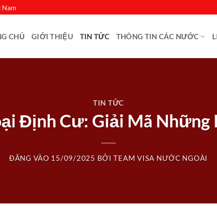
ệt Nam
NG CHỦ
GIỚI THIỆU
TIN TỨC
THÔNG TIN CÁC NƯỚC
L
TIN TỨC
oại Định Cư: Giải Mã Những 
ĐĂNG VÀO
15/09/2025
BỞI
TEAM VISA NƯỚC NGOÀI