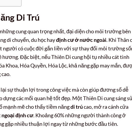
ăng Di Trú
g những cung quan trọng nhất, đại diện cho môi trường bên
ăng di chuyển, du học hay
định cư ở nước ngoài
. Khi Thân 
 người có cuộc đời gắn liền với sự thay đổi môi trường số
ê hương. Đặc biệt, nếu Thiên Di cung hội tụ nhiều cát tinh
 Hóa Khoa, Hóa Quyền, Hóa Lộc, khả năng gặp may mắn, đư
 cao.
lại sự thuận lợi trong công việc mà còn giúp đương số dễ
o dựng các mối quan hệ tốt đẹp. Một Thiên Di cung sáng sủ
 tố mạnh mẽ cho thấy tiềm năng
di trú
cao, mở ra cánh cửa
 ngoại định cư
. Khoảng 60% những người thành công ở
g gặp nhiều thuận lợi ngay từ những bước đầu tiên.