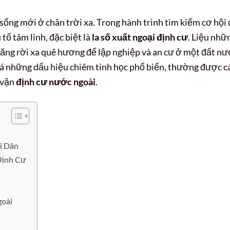
ống mới ở chân trời xa. Trong hành trình tìm kiếm cơ hội 
tố tâm linh, đặc biệt là
la số xuất ngoại định cư
. Liệu nhữ
năng rời xa quê hương để lập nghiệp và an cư ở một đất n
há những dấu hiệu chiêm tinh học phổ biến, thường được c
n vận
định cư nước ngoài
.
i Dân
Định Cư
goài