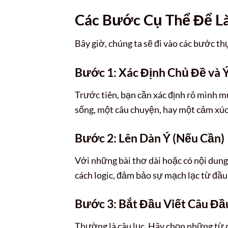
Các Bước Cụ Thể Để Là
Bây giờ, chúng ta sẽ đi vào các bước th
Bước 1: Xác Định Chủ Đề và
Trước tiên, bạn cần xác định rõ mình mu
sống, một câu chuyện, hay một cảm xúc b
Bước 2: Lên Dàn Ý (Nếu Cần)
Với những bài thơ dài hoặc có nội dung
cách logic, đảm bảo sự mạch lạc từ đầu
Bước 3: Bắt Đầu Viết Câu Đầ
Thường là câu lục. Hãy chọn những từ 