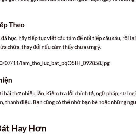
iếp Theo
ã học, hãy tiếp tục viết câu tám để nối tiếp câu sáu, rồi lại
 sửa chữa, thay đổi nếu cảm thấy chưa ưng ý.
20/07/11/lam_tho_luc_bat_pqO5IH_092858.jpg
hiện
 bài thơ nhiều lần. Kiểm tra lỗi chính tả, ngữ pháp, sự log
 vần, thanh điệu. Bạn cũng có thể nhờ bạn bè hoặc những ng
Bát Hay Hơn