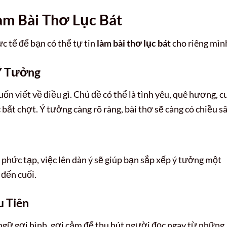
m Bài Thơ Lục Bát
ực tế để bạn có thể tự tin
làm bài thơ lục bát
cho riêng mìn
 Ý Tưởng
ốn viết về điều gì. Chủ đề có thể là tình yêu, quê hương, c
ất chợt. Ý tưởng càng rõ ràng, bài thơ sẽ càng có chiều sâ
 phức tạp, việc lên dàn ý sẽ giúp bạn sắp xếp ý tưởng một
 đến cuối.
u Tiên
ngữ gợi hình, gợi cảm để thu hút người đọc ngay từ những