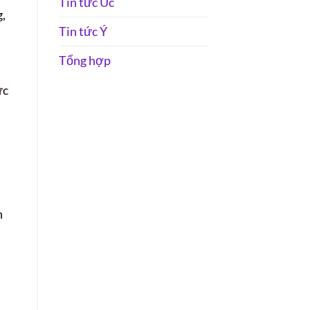
Tin tức Úc
,
Tin tức Ý
Tổng hợp
ức
h