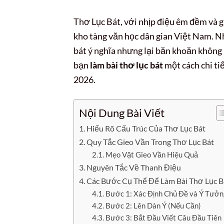
Thơ Lục Bát, với nhịp điệu êm đềm và g
kho tàng văn học dân gian Việt Nam. N
bát ý nghĩa nhưng lại băn khoăn không 
bạn
làm bài thơ lục bát
một cách chi ti
2026.
Nội Dung Bài Viết
Hiểu Rõ Cấu Trúc Của Thơ Lục Bát
Quy Tắc Gieo Vần Trong Thơ Lục Bát
Mẹo Vặt Gieo Vần Hiệu Quả
Nguyên Tắc Về Thanh Điệu
Các Bước Cụ Thể Để Làm Bài Thơ Lục B
Bước 1: Xác Định Chủ Đề và Ý Tưởn
Bước 2: Lên Dàn Ý (Nếu Cần)
Bước 3: Bắt Đầu Viết Câu Đầu Tiên