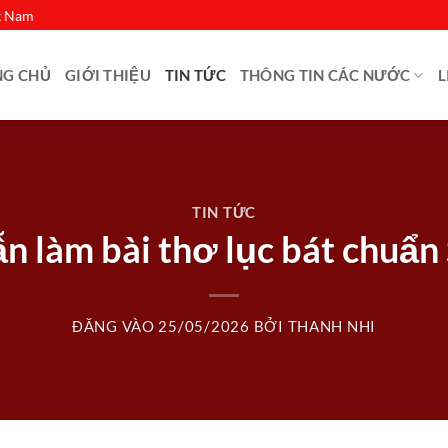
ệt Nam
NG CHỦ
GIỚI THIỆU
TIN TỨC
THÔNG TIN CÁC NƯỚC
L
TIN TỨC
 làm bài thơ lục bát chuẩ
ĐĂNG VÀO
25/05/2026
BỞI
THANH NHI