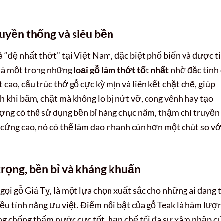
uyền thống và siêu bền
“đệ nhất thớt” tại Việt Nam, đặc biệt phổ biến và được t
 là một trong những
loại gỗ làm thớt tốt nhất
nhờ đặc tính
cao, cấu trúc thớ gỗ cực kỳ mịn và liên kết chặt chẽ, giúp
h khi băm, chặt mà không lo bị nứt vỡ, cong vênh hay tạo
ợng có thể sử dụng bền bỉ hàng chục năm, thậm chí truyền
ộ cứng cao, nó có thể làm dao nhanh cùn hơn một chút so vớ
trọng, bền bỉ và kháng khuẩn
gọi gỗ Giả Tỵ, là một lựa chọn xuất sắc cho những ai đang 
ều tính năng ưu việt. Điểm nổi bật của gỗ Teak là hàm lượ
ăng chống thấm nước cực tốt, hạn chế tối đa sự xâm nhập c