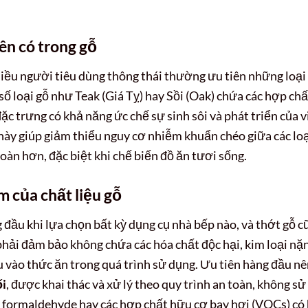
ên có trong gỗ
hiều người tiêu dùng thông thái thường ưu tiên những loại
ố loại gỗ như Teak (Giá Tỵ) hay Sồi (Oak) chứa các hợp chấ
ặc trưng có khả năng ức chế sự sinh sôi và phát triển của v
này giúp giảm thiểu nguy cơ nhiễm khuẩn chéo giữa các lo
oàn hơn, đặc biệt khi chế biến đồ ăn tươi sống.
 của chất liệu gỗ
 đầu khi lựa chọn bất kỳ dụng cụ nhà bếp nào, và thớt gỗ c
hải đảm bảo không chứa các hóa chất độc hại, kim loại nặ
 vào thức ăn trong quá trình sử dụng. Ưu tiên hàng đầu n
ối
, được khai thác và xử lý theo quy trình an toàn, không sử
a formaldehyde hay các hợp chất hữu cơ bay hơi (VOCs) có 