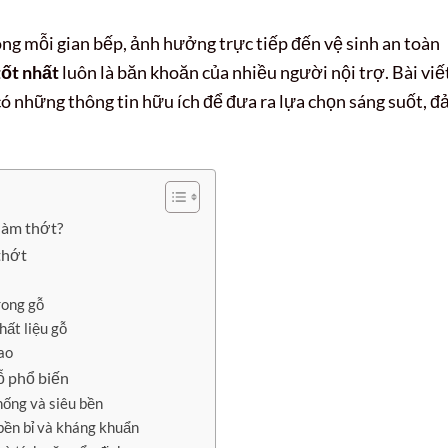
ong mỗi gian bếp, ảnh hưởng trực tiếp đến vệ sinh an toàn
tốt nhất
luôn là băn khoăn của nhiều người nội trợ. Bài viế
ó những thông tin hữu ích để đưa ra lựa chọn sáng suốt, 
 làm thớt?
thớt
rong gỗ
ất liệu gỗ
dao
gỗ phổ biến
hống và siêu bền
 bền bỉ và kháng khuẩn