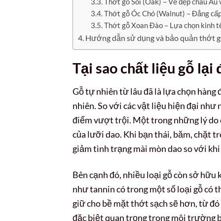
Thớt gỗ Sồi (Oak) – Vẻ đẹp châu Âu v
Thớt gỗ Óc Chó (Walnut) – Đẳng cấp
Thớt gỗ Xoan Đào – Lựa chọn kinh tế
Hướng dẫn sử dụng và bảo quản thớt gỗ
Tại sao chất liệu gỗ lạ
Gỗ tự nhiên từ lâu đã là lựa chọn hàng 
nhiên. So với các vật liệu hiện đại như 
điểm vượt trội. Một trong những lý do c
của lưỡi dao. Khi bạn thái, băm, chặt 
giảm tình trạng mài mòn dao so với khi
Bên cạnh đó, nhiều loại gỗ còn sở hữu
như tannin có trong một số loại gỗ có 
giữ cho bề mặt thớt sạch sẽ hơn, từ đó
đặc biệt quan trọng trong môi trường b