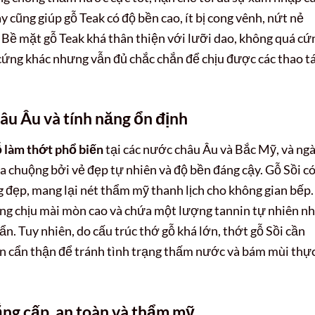
 cũng giúp gỗ Teak có độ bền cao, ít bị cong vênh, nứt nẻ
. Bề mặt gỗ Teak khá thân thiện với lưỡi dao, không quá cứ
cứng khác nhưng vẫn đủ chắc chắn để chịu được các thao t
âu Âu và tính năng ổn định
ỗ làm thớt phổ biến
tại các nước châu Âu và Bắc Mỹ, và ng
 chuộng bởi vẻ đẹp tự nhiên và độ bền đáng cậy. Gỗ Sồi c
g đẹp, mang lại nét thẩm mỹ thanh lịch cho không gian bếp.
năng chịu mài mòn cao và chứa một lượng tannin tự nhiên n
n. Tuy nhiên, do cấu trúc thớ gỗ khá lớn, thớt gỗ Sồi cần
n cẩn thận để tránh tình trạng thấm nước và bám mùi thự
ng cấp, an toàn và thẩm mỹ