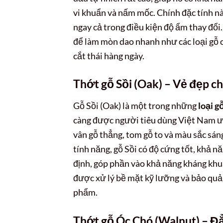
vi khuẩn và nấm mốc. Chính đặc tính này
ngay cả trong điều kiện độ ẩm thay đổi
để làm mòn dao nhanh như các loại gỗ 
cắt thái hàng ngày.
Thớt gỗ Sồi (Oak) – Vẻ đẹp ch
Gỗ Sồi (Oak) là một trong những
loại g
càng được người tiêu dùng Việt Nam ưa
vân gỗ thẳng, tom gỗ to và màu sắc sán
tính năng, gỗ Sồi có độ cứng tốt, khả 
định, góp phần vào khả năng kháng khuẩ
được xử lý bề mặt kỹ lưỡng và bảo quả
phẩm.
Thớt gỗ Óc Chó (Walnut) – Đẳ