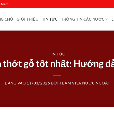
ệt Nam
NG CHỦ
GIỚI THIỆU
TIN TỨC
THÔNG TIN CÁC NƯỚC
L
TIN TỨC
 thớt gỗ tốt nhất: Hướng dẫn
ĐĂNG VÀO
11/03/2026
BỞI
TEAM VISA NƯỚC NGOÀI