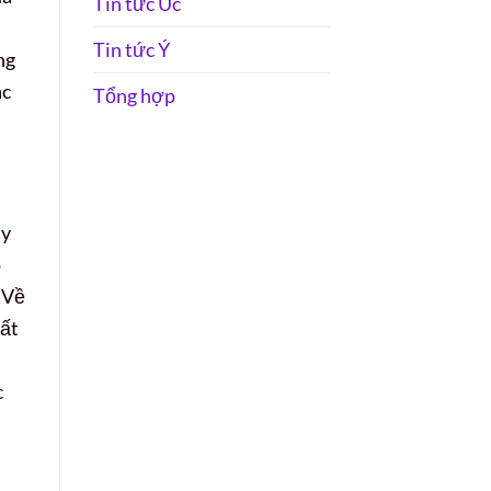
Tin tức Úc
Tin tức Ý
ng
ác
Tổng hợp
ày
ó
 Về
hất
c