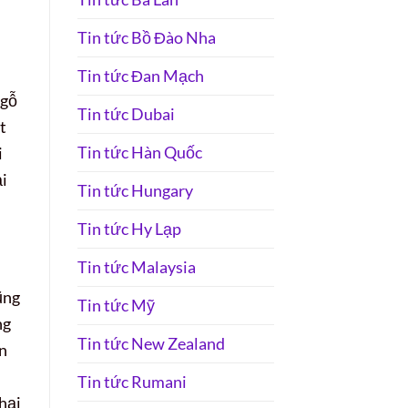
Tin tức Bồ Đào Nha
Tin tức Đan Mạch
 gỗ
Tin tức Dubai
t
Tin tức Hàn Quốc
i
ại
Tin tức Hungary
Tin tức Hy Lạp
Tin tức Malaysia
ũng
Tin tức Mỹ
ng
Tin tức New Zealand
ên
Tin tức Rumani
hại