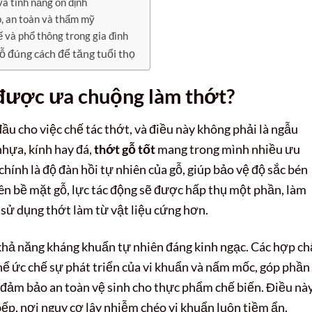
à tính năng ổn định
, an toàn và thẩm mỹ
 và phổ thông trong gia đình
 đúng cách để tăng tuổi thọ
i được ưa chuộng làm thớt?
đầu cho việc chế tác thớt, và điều này không phải là ngẫu
nhựa, kính hay đá,
thớt gỗ tốt
mang trong mình nhiều ưu
hính là độ đàn hồi tự nhiên của gỗ, giúp bảo vệ độ sắc bén
trên bề mặt gỗ, lực tác động sẽ được hấp thụ một phần, làm
 sử dụng thớt làm từ vật liệu cứng hơn.
 khả năng kháng khuẩn tự nhiên đáng kinh ngạc. Các hợp ch
thể ức chế sự phát triển của vi khuẩn và nấm mốc, góp phần
 đảm bảo an toàn vệ sinh cho thực phẩm chế biến. Điều nà
ếp, nơi nguy cơ lây nhiễm chéo vi khuẩn luôn tiềm ẩn.