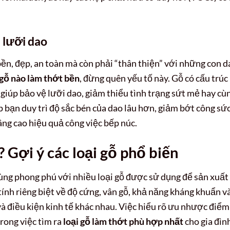
i lưỡi dao
ền, đẹp, an toàn mà còn phải “thân thiện” với những con d
 gỗ nào làm thớt bền
, đừng quên yếu tố này. Gỗ có cấu trúc
 giúp bảo vệ lưỡi dao, giảm thiểu tình trạng sứt mẻ hay cù
 bạn duy trì độ sắc bén của dao lâu hơn, giảm bớt công sức
âng cao hiệu quả công việc bếp núc.
? Gợi ý các loại gỗ phổ biến
cùng phong phú với nhiều loại gỗ được sử dụng để sản xuất
ính riêng biệt về độ cứng, vân gỗ, khả năng kháng khuẩn v
à điều kiện kinh tế khác nhau. Việc hiểu rõ ưu nhược điểm
rong việc tìm ra
loại gỗ làm thớt phù hợp nhất
cho gia đìn