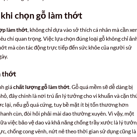
 khi chọn gỗ làm thớt
hợp làm thớt
, không chỉ dựa vào sở thích cá nhân mà cần x
êu chí quan trọng. Việc lựa chọn đúng loại gỗ không chỉ ản
hớt mà còn tác động trực tiếp đến sức khỏe của người sử
gày.
 thớt
nh giá
chất lượng gỗ làm thớt
. Gỗ quá mềm sẽ dễ dàng bị
nhỏ, đây chính là nơi trú ẩn lý tưởng cho vi khuẩn và cặn th
c lại, nếu gỗ quá cứng, tuy bề mặt ít bị tổn thương hơn
nhanh cùn, đòi hỏi phải mài dao thường xuyên. Vì vậy, một
iữa việc bảo vệ dao và khả năng chống trầy xước là lý tưởn
ực, chống cong vênh, nứt nẻ theo thời gian sử dụng cũng là