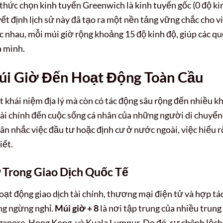
 thức chọn kinh tuyến Greenwich là kinh tuyến gốc (0 độ ki
t định lịch sử này đã tạo ra một nền tảng vững chắc cho v
ác nhau, mỗi múi giờ rộng khoảng 15 độ kinh độ, giúp các q
a mình.
i Giờ Đến Hoạt Động Toàn Cầu
t khái niệm địa lý mà còn có tác động sâu rộng đến nhiều kh
 tài chính đến cuộc sống cá nhân của những người di chuyển
ân nhắc việc đầu tư hoặc định cư ở nước ngoài, việc hiểu r
iết.
 Trong Giao Dịch Quốc Tế
oạt động giao dịch tài chính, thương mại điện tử và hợp tá
ng ngừng nghỉ.
Múi giờ + 8
là nơi tập trung của nhiều trung
gapore, Hong Kong, và Kuala Lumpur. Do đó, sự chênh lệch