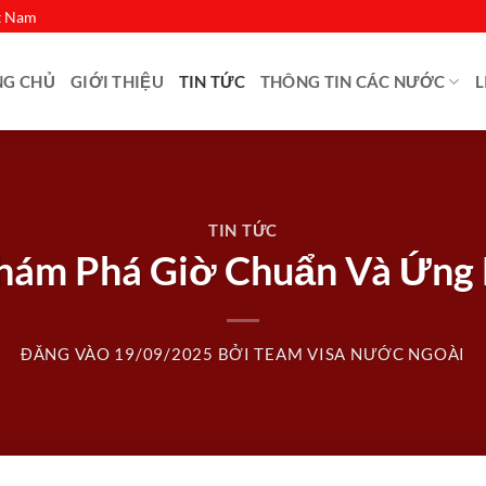
ệt Nam
NG CHỦ
GIỚI THIỆU
TIN TỨC
THÔNG TIN CÁC NƯỚC
L
TIN TỨC
Khám Phá Giờ Chuẩn Và Ứng
ĐĂNG VÀO
19/09/2025
BỞI
TEAM VISA NƯỚC NGOÀI