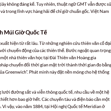
 giây không đáng kể. Tuy nhiên, thuật ngữ GMT vẫn được s
 và trong lĩnh vực hàng hải để chỉ giờ chuẩn gốc. Việt Nam
nh Múi Giờ Quốc Tế
xuất hiện từ rất lâu. Từ những nghiên cứu thiên văn cổ đại
n với chuyển động của các thiên thể. Bước ngoặt quan trọng
một nhà thiên văn học tại Đài Thiên văn Hoàng gia
háp chuyển đổi thời gian mặt trời thành thời gian đo bằn
 của Greenwich”. Phát minh này đặt nền móng cho hệ thống
 lưới đường sắt và viễn thông quốc tế, nhu cầu về một hệ
thiết hơn bao giờ hết. Các chuyến tàu và điện báo cần một
. Vì vậy, vào năm 1884, tại Hội nghị Quốc tế Meridian ở