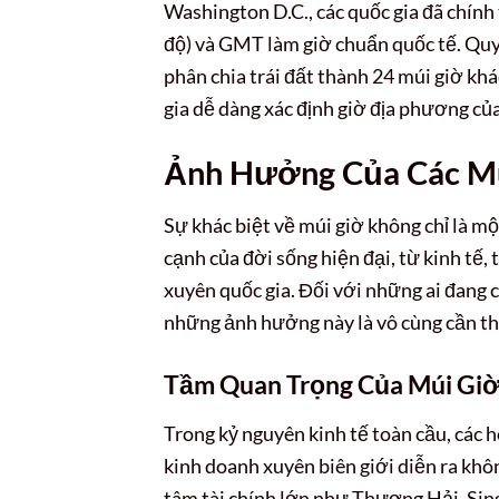
Washington D.C., các quốc gia đã chính
độ) và GMT làm giờ chuẩn quốc tế. Quyế
phân chia trái đất thành 24 múi giờ kh
gia dễ dàng xác định giờ địa phương củ
Ảnh Hưởng Của Các Mú
Sự khác biệt về múi giờ không chỉ là mộ
cạnh của đời sống hiện đại, từ kinh tế,
xuyên quốc gia. Đối với những ai đang c
những ảnh hưởng này là vô cùng cần th
Tầm Quan Trọng Của Múi Giờ
Trong kỷ nguyên kinh tế toàn cầu, các h
kinh doanh xuyên biên giới diễn ra khô
tâm tài chính lớn như Thượng Hải, Sin