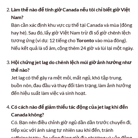
Làm thế nào để tính giờ Canada nếu tôi chỉ biết giờ Việt
Nam?
Bạn cần xác định khu vực cụ thể tại Canada và mùa (đông
hay hè). Sau đó, lấy giờ Việt Nam trừ đi số giờ chênh lệch
tương ứng (ví dụ: 12 tiếng cho
Toronto
vào mùa đông).
Nếu kết quả là số âm, cộng thêm 24 giờ và lùi lại một ngày.
Hội chứng jet lag do chênh lệch múi giờ ảnh hưởng như
thế nào?
Jet lag có thể gây ra mệt mỏi, mất ngủ, khó tập trung,
buồn nôn, đau đầu và thay đổi tâm trạng, làm ảnh hưởng
đến hiệu suất làm việc và sinh hoạt.
Có cách nào để giảm thiểu tác động của jet lag khi đến
Canada không?
Có. Bạn nên điều chỉnh giờ ngủ dần dần trước chuyến đi,
tiếp xúc với ánh sáng tự nhiên sau khi đến, tránh
caffeine/rượu, ăn uống đúng giờ địa phương và vận động