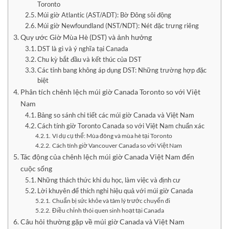
Toronto
Múi giờ Atlantic (AST/ADT): Bờ Đông sôi động
Múi giờ Newfoundland (NST/NDT): Nét đặc trưng riêng
Quy ước Giờ Mùa Hè (DST) và ảnh hưởng
DST là gì và ý nghĩa tại Canada
Chu kỳ bắt đầu và kết thúc của DST
Các tỉnh bang không áp dụng DST: Những trường hợp đặc
biệt
Phân tích chênh lệch múi giờ Canada Toronto so với Việt
Nam
Bảng so sánh chi tiết các múi giờ Canada và Việt Nam
Cách tính giờ Toronto Canada so với Việt Nam chuẩn xác
Ví dụ cụ thể: Mùa đông và mùa hè tại Toronto
Cách tính giờ Vancouver Canada so với Việt Nam
Tác động của chênh lệch múi giờ Canada Việt Nam đến
cuộc sống
Những thách thức khi du học, làm việc và định cư
Lời khuyên để thích nghi hiệu quả với múi giờ Canada
Chuẩn bị sức khỏe và tâm lý trước chuyến đi
Điều chỉnh thói quen sinh hoạt tại Canada
Câu hỏi thường gặp về múi giờ Canada và Việt Nam