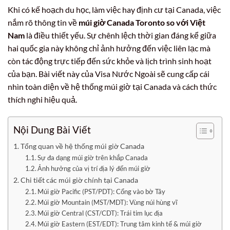
Khi có kế hoạch du học, làm việc hay định cư tại Canada, việc
nắm rõ thông tin về
múi giờ Canada Toronto so với Việt
Nam
là điều thiết yếu. Sự chênh lệch thời gian đáng kể giữa
hai quốc gia này không chỉ ảnh hưởng đến việc liên lạc mà
còn tác động trực tiếp đến sức khỏe và lịch trình sinh hoạt
của bạn. Bài viết này của Visa Nước Ngoài sẽ cung cấp cái
nhìn toàn diện về hệ thống múi giờ tại Canada và cách thức
thích nghi hiệu quả.
Nội Dung Bài Viết
Tổng quan về hệ thống múi giờ Canada
Sự đa dạng múi giờ trên khắp Canada
Ảnh hưởng của vị trí địa lý đến múi giờ
Chi tiết các múi giờ chính tại Canada
Múi giờ Pacific (PST/PDT): Cổng vào bờ Tây
Múi giờ Mountain (MST/MDT): Vùng núi hùng vĩ
Múi giờ Central (CST/CDT): Trái tim lục địa
Múi giờ Eastern (EST/EDT): Trung tâm kinh tế & múi giờ