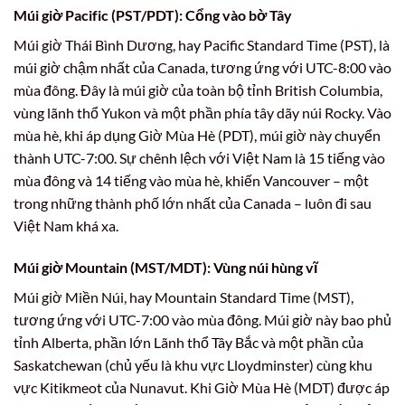
Múi giờ Pacific (PST/PDT): Cổng vào bờ Tây
Múi giờ Thái Bình Dương, hay Pacific Standard Time (PST), là
múi giờ chậm nhất của Canada, tương ứng với UTC-8:00 vào
mùa đông. Đây là múi giờ của toàn bộ tỉnh British Columbia,
vùng lãnh thổ Yukon và một phần phía tây dãy núi Rocky. Vào
mùa hè, khi áp dụng Giờ Mùa Hè (PDT), múi giờ này chuyển
thành UTC-7:00. Sự chênh lệch với Việt Nam là 15 tiếng vào
mùa đông và 14 tiếng vào mùa hè, khiến Vancouver – một
trong những thành phố lớn nhất của Canada – luôn đi sau
Việt Nam khá xa.
Múi giờ Mountain (MST/MDT): Vùng núi hùng vĩ
Múi giờ Miền Núi, hay Mountain Standard Time (MST),
tương ứng với UTC-7:00 vào mùa đông. Múi giờ này bao phủ
tỉnh Alberta, phần lớn Lãnh thổ Tây Bắc và một phần của
Saskatchewan (chủ yếu là khu vực Lloydminster) cùng khu
vực Kitikmeot của Nunavut. Khi Giờ Mùa Hè (MDT) được áp