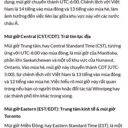
dụng, múi giờ chuyển thành UTC-6:00. Chênh lệch với Việt
Nam là 14 tiếng vào mùa đông và 13 tiếng vào mùa hè, làm
ảnh hưởng đến việc liên lạc giữa khu vực này với các nước
châu Á.
Múi giờ Central (CST/CDT): Trái tim lục địa
Múi giờ Trung tâm, hay Central Standard Time (CST), tương
ứng với UTC-6:00 vào mùa đông, là múi giờ của Manitoba,
phần lớn Saskatchewan và một số khu vực của Nunavut,
Ontario. Vào mùa hè, múi giờ này chuyển thành CDT (UTC-
5:00). Sự chênh lệch với Việt Nam là 13 tiếng vào mùa đông
và 12 tiếng vào mùa hè. Việc hiểu rõ múi giờ này rất quan
trọng nếu bạn có người thân hoặc đối tác tại Winnipeg hay
các thành phố lớn khác trong vùng.
Múi giờ Eastern (EST/EDT): Trung tâm kinh tế & múi giờ
Toronto
Múi giờ Miền Đông, hay Eastern Standard Time (EST), là một