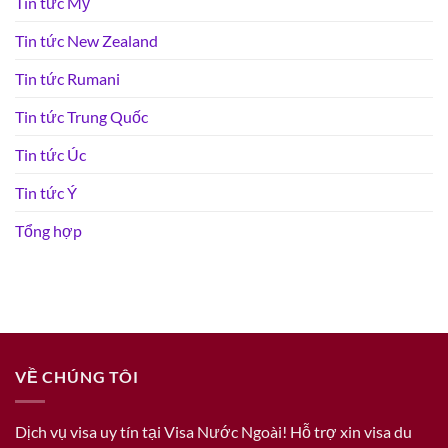
Tin tức Mỹ
Tin tức New Zealand
Tin tức Rumani
Tin tức Trung Quốc
Tin tức Úc
Tin tức Ý
Tổng hợp
VỀ CHÚNG TÔI
Dịch vụ visa uy tín tại Visa Nước Ngoài! Hỗ trợ xin visa du