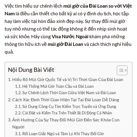
Việc tìm hiểu sự chênh lệch
múi giờ của Đài Loan so với Việt
Nam
là điều cần thiết cho bất kỳ ai có ý định du lịch, học tập
hay làm việc tại hòn đảo xinh đẹp này. Sự thay đổi múi giờ
tuy nhỏ nhưng có thể tác động không ít đến nhịp sinh hoạt
và sức khỏe. Hãy cùng
Visa Nước Ngoài
khám phá những
thông tin hữu ích về
múi giờ Đài Loan
và cách thích nghi hiệu
quả.
Nội Dung Bài Viết
Hiểu Rõ Múi Giờ Quốc Tế và Vị Trí Thời Gian Của Đài Loan
Hệ Thống Múi Giờ Toàn Cầu và Đài Loan
Sự Chênh Lệch Thời Gian Giữa Việt Nam và Đài Loan
Cách Xác Định Thời Gian Hiện Tại Tại Đài Loan Dễ Dàng
Sử Dụng Công Cụ Tìm Kiếm Trực Tuyến và Ứng Dụng
Cài Đặt và Kiểm Tra Trên Thiết Bị Di Động Cá Nhân
Ảnh Hưởng Của Sự Thay Đổi Múi Giờ Đến Sức Khỏe Con
Người
Rối Loạn Giấc Ngủ và Tâm Lý Khi Thay Đổi Giờ