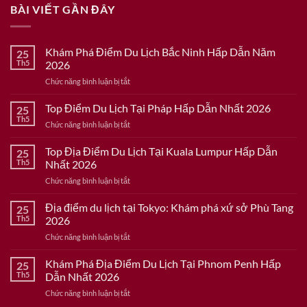
BÀI VIẾT GẦN ĐÂY
Khám Phá Điểm Du Lịch Bắc Ninh Hấp Dẫn Năm
25
Th5
2026
ở
Chức năng bình luận bị tắt
Khám
Phá
Top Điểm Du Lịch Tại Pháp Hấp Dẫn Nhất 2026
25
Điểm
Th5
ở
Chức năng bình luận bị tắt
Du
Top
Lịch
Điểm
Top Địa Điểm Du Lịch Tại Kuala Lumpur Hấp Dẫn
Bắc
25
Du
Th5
Nhất 2026
Ninh
Lịch
Hấp
ở
Chức năng bình luận bị tắt
Tại
Dẫn
Top
Pháp
Năm
Địa
Địa điểm du lịch tại Tokyo: Khám phá xứ sở Phù Tang
Hấp
25
2026
Điểm
Dẫn
Th5
2026
Du
Nhất
ở
Chức năng bình luận bị tắt
Lịch
2026
Địa
Tại
điểm
Khám Phá Địa Điểm Du Lịch Tại Phnom Penh Hấp
Kuala
25
du
Lumpur
Th5
Dẫn Nhất 2026
lịch
Hấp
ở
Chức năng bình luận bị tắt
tại
Dẫn
Khám
Tokyo: