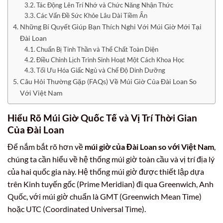
Tác Động Lên Trí Nhớ và Chức Năng Nhận Thức
Các Vấn Đề Sức Khỏe Lâu Dài Tiềm Ẩn
Những Bí Quyết Giúp Bạn Thích Nghi Với Múi Giờ Mới Tại
Đài Loan
Chuẩn Bị Tinh Thần và Thể Chất Toàn Diện
Điều Chỉnh Lịch Trình Sinh Hoạt Một Cách Khoa Học
Tối Ưu Hóa Giấc Ngủ và Chế Độ Dinh Dưỡng
Câu Hỏi Thường Gặp (FAQs) Về Múi Giờ Của Đài Loan So
Với Việt Nam
Hiểu Rõ Múi Giờ Quốc Tế và Vị Trí Thời Gian
Của Đài Loan
Để nắm bắt rõ hơn về
múi giờ của Đài Loan so với Việt Nam
,
chúng ta cần hiểu về hệ thống múi giờ toàn cầu và vị trí địa lý
của hai quốc gia này. Hệ thống múi giờ được thiết lập dựa
trên Kinh tuyến gốc (Prime Meridian) đi qua Greenwich, Anh
Quốc, với múi giờ chuẩn là GMT (Greenwich Mean Time)
hoặc UTC (Coordinated Universal Time).