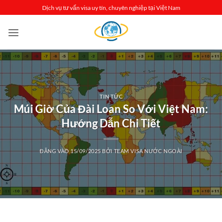
Bỏ
Dịch vụ tư vấn visa uy tín, chuyên nghiệp tại Việt Nam
qua
nội
dung
TIN TỨC
Múi Giờ Của Đài Loan So Với Việt Nam:
Hướng Dẫn Chi Tiết
ĐĂNG VÀO
15/09/2025
BỞI
TEAM VISA NƯỚC NGOÀI