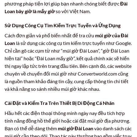
phương pháp tiện lợi giúp bạn nhanh chóng biết được
Đài
Loan bây giờ là mấy giờ
so với Việt Nam.
Sử Dụng Công Cụ Tìm Kiếm Trực Tuyến và Ứng Dụng
Cách đơn giản và phổ biến nhất để tra cứu
múi giờ của Đài
Loan
là sử dụng các công cụ tìm kiếm trực tuyến như Google.
Chỉ cần gõ các cụm từ như “múi giờ Đài Loan”, “giờ Đài Loan
hiện tại” hoặc “Đài Loan mấy giờ”, kết quả chính xác sẽ hiển
thị ngay lập tức trên trang đầu tiên. Bên cạnh đó, các website
chuyên về chuyển đổi múi giờ như Convertworld.com cũng
là nguồn tham khảo đáng tin cậy, cung cấp thông tin chi tiết
và khả năng so sánh nhiều múi giờ khác nhau.
Cài Đặt và Kiểm Tra Trên Thiết Bị Di Động Cá Nhân
Hầu hết các điện thoại thông minh ngày nay đều tích hợp
tính năng đồng hồ thế giới hoặc cài đặt múi giờ địa phương.
Bạn có thể dễ dàng thêm
múi giờ Đài Loan
vào danh sách các
múi giờ cần theo dõi. Thao tác này thường bao gồm việc truy