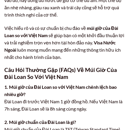
vào đó, hãy uống đủ nước để giữ cơ thể đủ ẩm. Một chế độ
ăn nhẹ nhàng, giàu rau xanh và trái cây cũng sẽ hỗ trợ quá
trình thích nghi của cơ thể.
Việc hiểu rõ và có sự chuẩn bị chu đáo về
múi giờ của Đài
Loan so với Việt Nam
sẽ giúp bạn có một khởi đầu thuận lợi
và trải nghiệm trọn vẹn hơn tại hòn đảo này.
Visa Nước
Ngoài
luôn mong muốn mang đến những thông tin hữu ích
nhất cho hành trình của bạn.
Câu Hỏi Thường Gặp (FAQs) Về Múi Giờ Của
Đài Loan So Với Việt Nam
1. Múi giờ của Đài Loan so với Việt Nam chênh lệch bao
nhiêu giờ?
Đài Loan đi trước Việt Nam 1 giờ đồng hồ. Nếu Việt Nam là
7h sáng, Đài Loan sẽ là 8h sáng cùng ngày.
2. Múi giờ chuẩn của Đài Loan là gì?
Múi giờ chuẩn của Đài Loan là TST (Taiwan Standard Time),