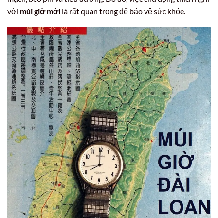
với
múi giờ mới
là rất quan trọng để bảo vệ sức khỏe.