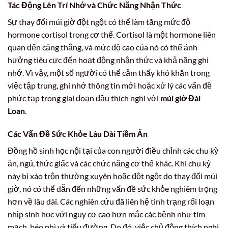
Tác Động Lên Trí Nhớ và Chức Năng Nhận Thức
Sự thay đổi múi giờ đột ngột có thể làm tăng mức độ
hormone cortisol trong cơ thể. Cortisol là một hormone liên
quan đến căng thẳng, và mức độ cao của nó có thể ảnh
hưởng tiêu cực đến hoạt động nhận thức và khả năng ghi
nhớ. Vì vậy, một số người có thể cảm thấy khó khăn trong
việc tập trung, ghi nhớ thông tin mới hoặc xử lý các vấn đề
phức tạp trong giai đoạn đầu thích nghi với
múi giờ Đài
Loan
.
Các Vấn Đề Sức Khỏe Lâu Dài Tiềm Ẩn
Đồng hồ sinh học nội tại của con người điều chỉnh các chu kỳ
ăn, ngủ, thức giấc và các chức năng cơ thể khác. Khi chu kỳ
này bị xáo trộn thường xuyên hoặc đột ngột do thay đổi múi
giờ, nó có thể dẫn đến những vấn đề sức khỏe nghiêm trọng
hơn về lâu dài. Các nghiên cứu đã liên hệ tình trạng rối loạn
nhịp sinh học với nguy cơ cao hơn mắc các bệnh như tim
mạch, béo phì và tiểu đường. Do đó, việc chủ động thích nghi