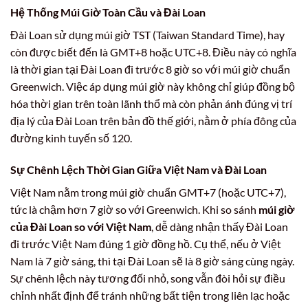
Hệ Thống Múi Giờ Toàn Cầu và Đài Loan
Đài Loan sử dụng múi giờ TST (Taiwan Standard Time), hay
còn được biết đến là GMT+8 hoặc UTC+8. Điều này có nghĩa
là thời gian tại Đài Loan đi trước 8 giờ so với múi giờ chuẩn
Greenwich. Việc áp dụng múi giờ này không chỉ giúp đồng bộ
hóa thời gian trên toàn lãnh thổ mà còn phản ánh đúng vị trí
địa lý của Đài Loan trên bản đồ thế giới, nằm ở phía đông của
đường kinh tuyến số 120.
Sự Chênh Lệch Thời Gian Giữa Việt Nam và Đài Loan
Việt Nam nằm trong múi giờ chuẩn GMT+7 (hoặc UTC+7),
tức là chậm hơn 7 giờ so với Greenwich. Khi so sánh
múi giờ
của Đài Loan so với Việt Nam
, dễ dàng nhận thấy Đài Loan
đi trước Việt Nam đúng 1 giờ đồng hồ. Cụ thể, nếu ở Việt
Nam là 7 giờ sáng, thì tại Đài Loan sẽ là 8 giờ sáng cùng ngày.
Sự chênh lệch này tương đối nhỏ, song vẫn đòi hỏi sự điều
chỉnh nhất định để tránh những bất tiện trong liên lạc hoặc