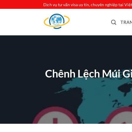
Bỏ
Dịch vụ tư vấn visa uy tín, chuyên nghiệp tại Vi
qua
nội
TRA
dung
Chênh Lệch Múi G