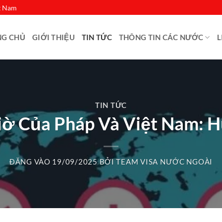
ệt Nam
NG CHỦ
GIỚI THIỆU
TIN TỨC
THÔNG TIN CÁC NƯỚC
L
TIN TỨC
iờ Của Pháp Và Việt Nam: H
ĐĂNG VÀO
19/09/2025
BỞI
TEAM VISA NƯỚC NGOÀI