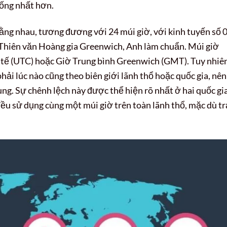
hống nhất hơn.
ằng nhau, tương đương với 24 múi giờ, với kinh tuyến số 
 Thiên văn Hoàng gia Greenwich, Anh làm chuẩn. Múi giờ
 tế (UTC) hoặc Giờ Trung bình Greenwich (GMT). Tuy nhiên
hải lúc nào cũng theo biên giới lãnh thổ hoặc quốc gia, nên
ùng. Sự chênh lệch này được thể hiện rõ nhất ở hai quốc gi
đều sử dụng cùng một múi giờ trên toàn lãnh thổ, mặc dù tr