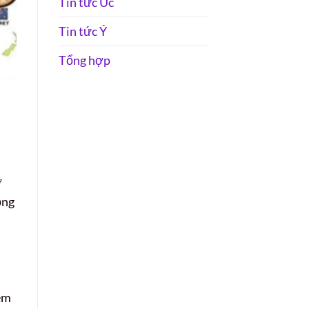
Tin tức Úc
Tin tức Ý
Tổng hợp
ờ
ồng
êm