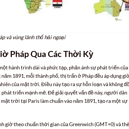
p và vùng lãnh thổ hải ngoại
Giờ Pháp Qua Các Thời Kỳ
một hành trình dài và phức tạp, phản ánh sự phát triển của
c năm 1891, mỗi thành phố, thị trấn ở Pháp đều áp dụng gi
nhiên của mặt trời. Điều này tạo ra sự hỗn loạn và không đ
ắt phát triển mạnh mẽ. Để giải quyết vấn đề này, người dân
 mặt trời tại Paris làm chuẩn vào năm 1891, tạo ra một sự
nh giờ theo chuẩn thời gian của Greenwich (GMT+0) và th