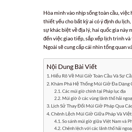
Hòa mình vào nhịp sống toàn cầu, việc 
thiết yếu cho bất kỳ ai có ý định du lịch
sự khác biệt về địa lý, hai quốc gia n
đến việc giao tiếp, sắp xếp lịch trình 
Ngoài sẽ cung cấp cái nhìn tổng quan và 
Nội Dung Bài Viết
Hiểu Rõ Về Múi Giờ Toàn Cầu Và Sự Cầ
Khám Phá Hệ Thống Múi Giờ Đa Dạng 
Các múi giờ chính tại Pháp lục địa
Múi giờ ở các vùng lãnh thổ hải ngo
Lịch Sử Thay Đổi Múi Giờ Pháp Qua Cá
Chênh Lệch Múi Giờ Giữa Pháp Và Việ
So sánh múi giờ giữa Việt Nam và Ph
Chênh lệch với các lãnh thổ hải ngoạ