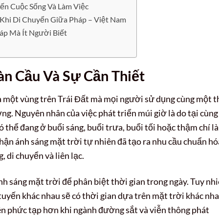
ến Cuộc Sống Và Làm Việc
 Khi Di Chuyển Giữa Pháp – Việt Nam
p Mà Ít Người Biết
àn Cầu Và Sự Cần Thiết
là một vùng trên Trái Đất mà mọi người sử dụng cùng một t
ơng. Nguyên nhân của việc phát triển múi giờ là do tại cùng
ó thể đang ở buổi sáng, buổi trưa, buổi tối hoặc thậm chí là
hận ánh sáng mặt trời tự nhiên đã tạo ra nhu cầu chuẩn hó
 di chuyển và liên lạc.
h sáng mặt trời để phân biệt thời gian trong ngày. Tuy nhi
tuyến khác nhau sẽ có thời gian dựa trên mặt trời khác nha
nên phức tạp hơn khi ngành đường sắt và viễn thông phát