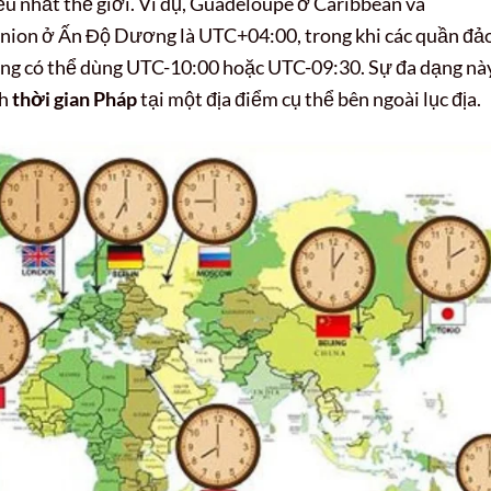
ều nhất thế giới. Ví dụ, Guadeloupe ở Caribbean và
nion ở Ấn Độ Dương là UTC+04:00, trong khi các quần đả
ng có thể dùng UTC-10:00 hoặc UTC-09:30. Sự đa dạng nà
nh
thời gian Pháp
tại một địa điểm cụ thể bên ngoài lục địa.