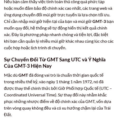
Nếu bạn cảm thấy việc tính toán thủ công quá phức tạp
hoặc muốn đảm bảo độ chính xác cao nhất, các trang web và
ứng dụng chuyển đổi múi giờ trực tuyến là lựa chọn tối ưu.
Chỉ cần nhập múi giờ hiện tại của bạn và múi giờ
GMT-3
bạn
muốn quy đổi, hệ thống sẽ tự động hiển thị kết quả chính
xác. Đây là phương pháp nhanh chóng và tiện lợi, đặc biệt
khi bạn cần quản lý nhiều múi giờ khác nhau cùng lúc cho các
cuộc họp hoặc lịch trình di chuyển.
Sự Chuyển Đổi Từ GMT Sang UTC và Ý Nghĩa
Của GMT-3 Hiện Nay
Mặc dù
GMT
đã đóng vai trò là chuẩn thời gian quốc tế
trong nhiều thế kỷ, vào ngày 1 tháng 1 năm 1972, nó đã
được thay thế chính thức bởi Giờ Phối hợp Quốc tế (UTC –
Coordinated Universal Time). Sự thay đổi này nhằm khắc
phục những nhược điểm về độ chính xác của GMT, vốn dựa
trên vòng quay không đều và có xu hướng chậm lại của Trái
Đất.