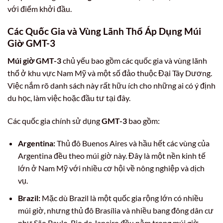
với điểm khởi đầu.
Các Quốc Gia và Vùng Lãnh Thổ Áp Dụng Múi
Giờ GMT-3
Múi giờ GMT-3
chủ yếu bao gồm các quốc gia và vùng lãnh
thổ ở khu vực Nam Mỹ và một số đảo thuộc Đại Tây Dương.
Việc nắm rõ danh sách này rất hữu ích cho những ai có ý định
du học, làm việc hoặc đầu tư tại đây.
Các quốc gia chính sử dụng
GMT-3
bao gồm:
Argentina:
Thủ đô Buenos Aires và hầu hết các vùng của
Argentina đều theo múi giờ này. Đây là một nền kinh tế
lớn ở Nam Mỹ với nhiều cơ hội về nông nghiệp và dịch
vụ.
Brazil:
Mặc dù Brazil là một quốc gia rộng lớn có nhiều
múi giờ, nhưng thủ đô Brasília và nhiều bang đông dân cư
như São Paulo, Rio de Janeiro đều nằm trong múi giờ