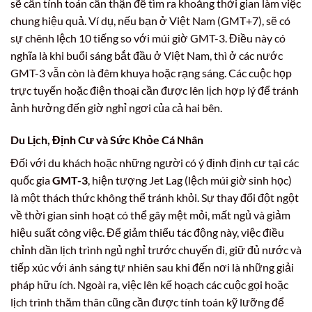
sẽ cần tính toán cẩn thận để tìm ra khoảng thời gian làm việc
chung hiệu quả. Ví dụ, nếu bạn ở Việt Nam (GMT+7), sẽ có
sự chênh lệch 10 tiếng so với múi giờ GMT-3. Điều này có
nghĩa là khi buổi sáng bắt đầu ở Việt Nam, thì ở các nước
GMT-3 vẫn còn là đêm khuya hoặc rạng sáng. Các cuộc họp
trực tuyến hoặc điện thoại cần được lên lịch hợp lý để tránh
ảnh hưởng đến giờ nghỉ ngơi của cả hai bên.
Du Lịch, Định Cư và Sức Khỏe Cá Nhân
Đối với du khách hoặc những người có ý định định cư tại các
quốc gia
GMT-3
, hiện tượng Jet Lag (lệch múi giờ sinh học)
là một thách thức không thể tránh khỏi. Sự thay đổi đột ngột
về thời gian sinh hoạt có thể gây mệt mỏi, mất ngủ và giảm
hiệu suất công việc. Để giảm thiểu tác động này, việc điều
chỉnh dần lịch trình ngủ nghỉ trước chuyến đi, giữ đủ nước và
tiếp xúc với ánh sáng tự nhiên sau khi đến nơi là những giải
pháp hữu ích. Ngoài ra, việc lên kế hoạch các cuộc gọi hoặc
lịch trình thăm thân cũng cần được tính toán kỹ lưỡng để