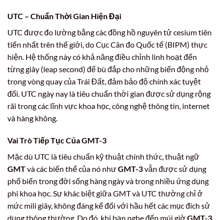
UTC – Chuẩn Thời Gian Hiện Đại
UTC được đo lường bằng các đồng hồ nguyên tử cesium tiên
tiến nhất trên thế giới, do Cục Cân đo Quốc tế (BIPM) thực
hiện. Hệ thống này có khả năng điều chỉnh linh hoạt đến
từng giây (leap second) để bù đắp cho những biến động nhỏ
trong vòng quay của Trái Đất, đảm bảo độ chính xác tuyệt
đối. UTC ngày nay là tiêu chuẩn thời gian được sử dụng rộng
rãi trong các lĩnh vực khoa học, công nghệ thông tin, internet
và hàng không.
Vai Trò Tiếp Tục Của GMT-3
Mặc dù UTC là tiêu chuẩn kỹ thuật chính thức, thuật ngữ
GMT
và các biến thể của nó như
GMT-3
vẫn được sử dụng
phổ biến trong đời sống hàng ngày và trong nhiều ứng dụng
phi khoa học. Sự khác biệt giữa GMT và UTC thường chỉ ở
mức mili giây, không đáng kể đối với hầu hết các mục đích sử
dụng thông thường. Do đó, khi bạn nghe đến múi giờ
GMT-3