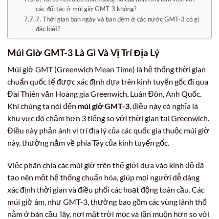
các đối tác ở múi giờ GMT-3 không?
7. Thời gian ban ngày và ban đêm ở các nước GMT-3 có gì
đặc biệt?
Múi Giờ GMT-3 Là Gì Và Vị Trí Địa Lý
Múi giờ GMT (Greenwich Mean Time) là hệ thống thời gian
chuẩn quốc tế được xác định dựa trên kinh tuyến gốc đi qua
Đài Thiên văn Hoàng gia Greenwich, Luân Đôn, Anh Quốc.
Khi chúng ta nói đến
múi giờ GMT-3
, điều này có nghĩa là
khu vực đó chậm hơn 3 tiếng so với thời gian tại Greenwich.
Điều này phản ánh vị trí địa lý của các quốc gia thuộc múi giờ
này, thường nằm về phía Tây của kinh tuyến gốc.
Việc phân chia các múi giờ trên thế giới dựa vào kinh độ đã
tạo nên một hệ thống chuẩn hóa, giúp mọi người dễ dàng
xác định thời gian và điều phối các hoạt động toàn cầu. Các
múi giờ âm, như GMT-3, thường bao gồm các vùng lãnh thổ
nằm ở bán cầu Tây, nơi mặt trời mọc và lặn muộn hơn so với