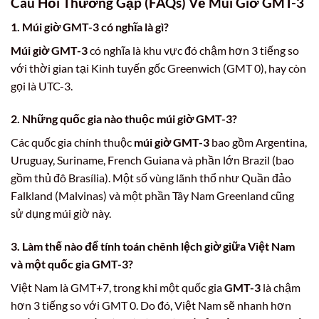
Câu Hỏi Thường Gặp (FAQs) Về Múi Giờ GMT-3
1. Múi giờ GMT-3 có nghĩa là gì?
Múi giờ GMT-3
có nghĩa là khu vực đó chậm hơn 3 tiếng so
với thời gian tại Kinh tuyến gốc Greenwich (GMT 0), hay còn
gọi là UTC-3.
2. Những quốc gia nào thuộc múi giờ GMT-3?
Các quốc gia chính thuộc
múi giờ GMT-3
bao gồm Argentina,
Uruguay, Suriname, French Guiana và phần lớn Brazil (bao
gồm thủ đô Brasília). Một số vùng lãnh thổ như Quần đảo
Falkland (Malvinas) và một phần Tây Nam Greenland cũng
sử dụng múi giờ này.
3. Làm thế nào để tính toán chênh lệch giờ giữa Việt Nam
và một quốc gia GMT-3?
Việt Nam là GMT+7, trong khi một quốc gia
GMT-3
là chậm
hơn 3 tiếng so với GMT 0. Do đó, Việt Nam sẽ nhanh hơn