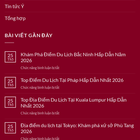
Tin tức Ý
Tổng hợp
BÀI VIẾT GẦN ĐÂY
Khám Phá Điểm Du Lịch Bắc Ninh Hấp Dẫn Năm
25
Th5
2026
ở
Chức năng bình luận bị tắt
Khám
Phá
Top Điểm Du Lịch Tại Pháp Hấp Dẫn Nhất 2026
25
Điểm
Th5
ở
Chức năng bình luận bị tắt
Du
Top
Lịch
Điểm
Top Địa Điểm Du Lịch Tại Kuala Lumpur Hấp Dẫn
Bắc
25
Du
Th5
Nhất 2026
Ninh
Lịch
Hấp
ở
Chức năng bình luận bị tắt
Tại
Dẫn
Top
Pháp
Năm
Địa
Địa điểm du lịch tại Tokyo: Khám phá xứ sở Phù Tang
Hấp
25
2026
Điểm
Dẫn
Th5
2026
Du
Nhất
ở
Chức năng bình luận bị tắt
Lịch