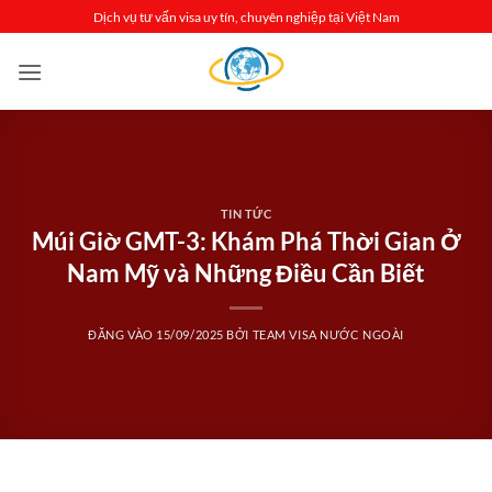
Bỏ
Dịch vụ tư vấn visa uy tín, chuyên nghiệp tại Việt Nam
qua
nội
dung
TIN TỨC
Múi Giờ GMT-3: Khám Phá Thời Gian Ở
Nam Mỹ và Những Điều Cần Biết
ĐĂNG VÀO
15/09/2025
BỞI
TEAM VISA NƯỚC NGOÀI