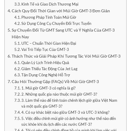
Kinh Tế và Giao Dịch Thương Mại
Cách Quy Đổi Thời Gian với Múi Giờ GMT-3 Đơn Giản
Phương Pháp Tính Toán Múi Giờ
Sử Dụng Công Cụ Chuyển Đổi Trực Tuyến
Sự Chuyển Đổi Từ GMT Sang UTC và Ý Nghĩa Của GMT-3
Hiện Nay
UTC – Chuẩn Thời Gian Hiện Đại
Vai Trò Tiếp Tục Của GMT-3
Thách Thức và Giải Pháp Khi Tương Tác Với Múi Giờ GMT-3
Quản Lý Lịch Trình Hiệu Quả
Giảm Thiểu Tác Động Của Jet Lag
Tận Dụng Công Nghệ Hỗ Trợ
Câu Hỏi Thường Gặp (FAQs) Về Múi Giờ GMT-3
1. Múi giờ GMT-3 có nghĩa là gì?
2. Những quốc gia nào thuộc múi giờ GMT-3?
3. Làm thế nào để tính toán chênh lệch giờ giữa Việt Nam
và một quốc gia GMT-3?
4. Có sự khác biệt nào giữa GMT-3 và UTC-3 không?
5. Việc điều chỉnh múi giờ có ảnh hưởng như thế nào đến
sức khỏe khi du lịch đến các nước GMT-3?
6. Tôi có nên điều chỉnh đồng hồ của mình khi làm việc với