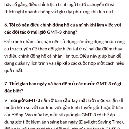
hãy cố gắng điều chỉnh lịch trình ngủ trước chuyến đi và
thích nghi nhanh chóng với giờ địa phương khi đến nơi.
6. Tôi có nên điều chỉnh đồng hồ của mình khi làm việc với
các đối tác ở múi giờ GMT-3 không?
Để tránh nhầm lẫn, bạn nên sử dụng các ứng dụng hoặc công
cụ trực tuyến để theo dõi giờ hiện tại ở cả hai địa điểm thay
vì điều chỉnh đồng hồ cá nhân liên tục. Điều này giúp bạn dễ
dàng quản lý lịch trình và sắp xếp các cuộc họp một cách hiệu
quả nhất.
7. Thời gian ban ngày và ban đêm ở các nước GMT-3 có gì
đặc biệt?
Vì
múi giờ GMT-3
nằm ở bán cầu Tây, mặt trời mọc và lặn sẽ
muộn hơn so với các khu vực gần kinh tuyến gốc hoặc ở bán
cầu Đông. Vào mùa hè, một số quốc gia GMT-3 có thể áp
dụng giờ tiết kiệm ánh sáng ban ngày (Daylight Saving Time),
điều này sẽ tạm thời thay đổi múi giờ của họ thành GMT-2