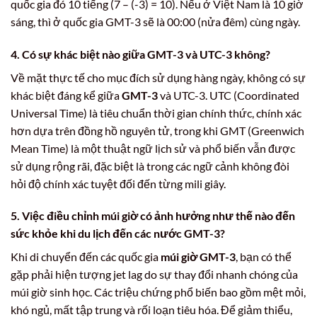
quốc gia đó 10 tiếng (7 – (-3) = 10). Nếu ở Việt Nam là 10 giờ
sáng, thì ở quốc gia GMT-3 sẽ là 00:00 (nửa đêm) cùng ngày.
4. Có sự khác biệt nào giữa GMT-3 và UTC-3 không?
Về mặt thực tế cho mục đích sử dụng hàng ngày, không có sự
khác biệt đáng kể giữa
GMT-3
và UTC-3. UTC (Coordinated
Universal Time) là tiêu chuẩn thời gian chính thức, chính xác
hơn dựa trên đồng hồ nguyên tử, trong khi GMT (Greenwich
Mean Time) là một thuật ngữ lịch sử và phổ biến vẫn được
sử dụng rộng rãi, đặc biệt là trong các ngữ cảnh không đòi
hỏi độ chính xác tuyệt đối đến từng mili giây.
5. Việc điều chỉnh múi giờ có ảnh hưởng như thế nào đến
sức khỏe khi du lịch đến các nước GMT-3?
Khi di chuyển đến các quốc gia
múi giờ GMT-3
, bạn có thể
gặp phải hiện tượng jet lag do sự thay đổi nhanh chóng của
múi giờ sinh học. Các triệu chứng phổ biến bao gồm mệt mỏi,
khó ngủ, mất tập trung và rối loạn tiêu hóa. Để giảm thiểu,