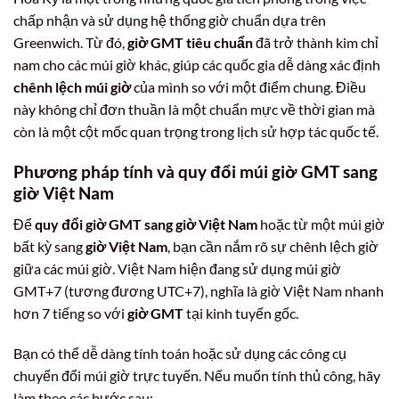
chấp nhận và sử dụng hệ thống giờ chuẩn dựa trên
Greenwich. Từ đó,
giờ GMT tiêu chuẩn
đã trở thành kim chỉ
nam cho các múi giờ khác, giúp các quốc gia dễ dàng xác định
chênh lệch múi giờ
của mình so với một điểm chung. Điều
này không chỉ đơn thuần là một chuẩn mực về thời gian mà
còn là một cột mốc quan trọng trong lịch sử hợp tác quốc tế.
Phương pháp tính và quy đổi múi giờ GMT sang
giờ Việt Nam
Để
quy đổi giờ GMT sang giờ Việt Nam
hoặc từ một múi giờ
bất kỳ sang
giờ Việt Nam
, bạn cần nắm rõ sự chênh lệch giờ
giữa các múi giờ. Việt Nam hiện đang sử dụng múi giờ
GMT+7 (tương đương UTC+7), nghĩa là giờ Việt Nam nhanh
hơn 7 tiếng so với
giờ GMT
tại kinh tuyến gốc.
Bạn có thể dễ dàng tính toán hoặc sử dụng các công cụ
chuyển đổi múi giờ trực tuyến. Nếu muốn tính thủ công, hãy
làm theo các bước sau: