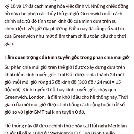
kỷ 18 và 19 đã cách mạng hóa việc định vị. Những chiếc đồng
hồ này cho phép các thủy thủ giữ giờ Greenwich một cách
chính xác, từ đó tính toán kinh độ của mình dựa trên sự
chênh lệch với giờ địa phương. Điều này đã củng cố vai trò
của Greenwich như một điểm tham chiếu toàn cầu cho thời
gian.
Tầm quan trọng của kinh tuyến gốc trong phân chia múi giờ
Sự phân chia múi giờ trên thế giới được xây dựng dựa trên
khái niệm kinh tuyến gốc. Trái Đất được chia thành 24 múi
giờ, mỗi múi giờ rộng 15 độ kinh độ (360 độ / 24 múi = 15
độ/múi). Kinh tuyến 0 độ, hay kinh tuyến gốc, chạy qua
Greenwich, London, là điểm khởi đầu cho hệ thống này. Thời
gian của mỗi múi giờ được tính bằng cách cộng hoặc trừ số
giờ so với
giờ GMT
tại kinh tuyến 0 độ.
Hệ thống này đã được chính thức hóa tại Hội nghị Meridian
Quốc tế năm 1884 ở Washington D.C., nơi kinh tuyến