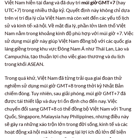
Việt Nam hiện tại đang và đã duy trì
múi giờ GMT+7
(hay
UTC+7) trong nhiều thập kỷ. Quyết định này không chỉ dựa
trên vị trí địa lý của Việt Nam mà còn xét đến các yếu tố lịch
sử và kinh tế-xã hội. Về mặt địa lý, phần lớn lãnh thổ Việt
Nam nằm trong khoảng kinh độ phù hợp với múi giờ +7. Việc
sử dụng múi giờ này giúp Việt Nam đồng bộ với các quốc gia
láng giềng trong khu vực Đông Nam Á như Thái Lan, Lào và
Campuchia, tạo thuận lợi cho việc giao thương và du lịch
trong khối ASEAN.
Trong quá khứ, Việt Nam đã từng trải qua giai đoạn thử
nghiệm sử dụng múi giờ GMT+8 trong thời kỳ Nhật Bản
chiếm đóng. Tuy nhiên, sau giải phóng, múi giờ GMT+7 đã
được tái thiết lập và duy trì ổn định cho đến nay. Việc
chuyển đổi sang GMT+8 có thể đồng bộ Việt Nam với Trung
Quốc, Singapore, Malaysia hay Philippines, nhưng điều này
sẽ gây ra những xáo trộn lớn trong đời sống, kinh tế và các
hoạt động xã hội mà không mang lại lợi ích đủ lớn để biện