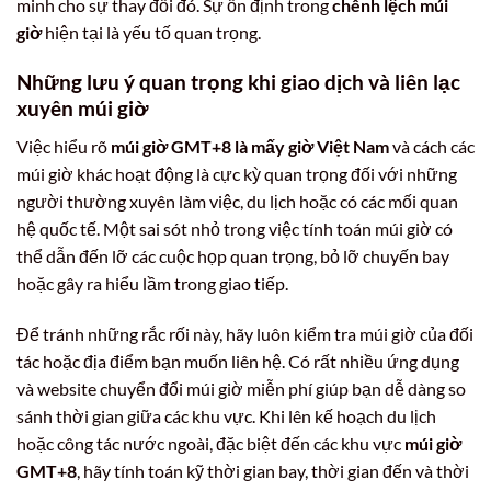
minh cho sự thay đổi đó. Sự ổn định trong
chênh lệch múi
giờ
hiện tại là yếu tố quan trọng.
Những lưu ý quan trọng khi giao dịch và liên lạc
xuyên múi giờ
Việc hiểu rõ
múi giờ GMT+8 là mấy giờ Việt Nam
và cách các
múi giờ khác hoạt động là cực kỳ quan trọng đối với những
người thường xuyên làm việc, du lịch hoặc có các mối quan
hệ quốc tế. Một sai sót nhỏ trong việc tính toán múi giờ có
thể dẫn đến lỡ các cuộc họp quan trọng, bỏ lỡ chuyến bay
hoặc gây ra hiểu lầm trong giao tiếp.
Để tránh những rắc rối này, hãy luôn kiểm tra múi giờ của đối
tác hoặc địa điểm bạn muốn liên hệ. Có rất nhiều ứng dụng
và website chuyển đổi múi giờ miễn phí giúp bạn dễ dàng so
sánh thời gian giữa các khu vực. Khi lên kế hoạch du lịch
hoặc công tác nước ngoài, đặc biệt đến các khu vực
múi giờ
GMT+8
, hãy tính toán kỹ thời gian bay, thời gian đến và thời