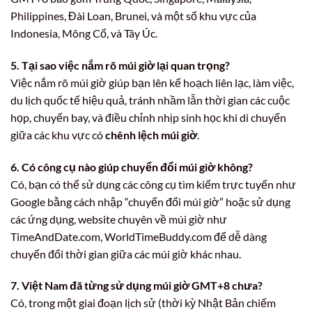
Philippines, Đài Loan, Brunei, và một số khu vực của
Indonesia, Mông Cổ, và Tây Úc.
5. Tại sao việc nắm rõ múi giờ lại quan trọng?
Việc nắm rõ múi giờ giúp bạn lên kế hoạch liên lạc, làm việc,
du lịch quốc tế hiệu quả, tránh nhầm lẫn thời gian các cuộc
họp, chuyến bay, và điều chỉnh nhịp sinh học khi di chuyển
giữa các khu vực có
chênh lệch múi giờ
.
6. Có công cụ nào giúp chuyển đổi múi giờ không?
Có, bạn có thể sử dụng các công cụ tìm kiếm trực tuyến như
Google bằng cách nhập “chuyển đổi múi giờ” hoặc sử dụng
các ứng dụng, website chuyên về múi giờ như
TimeAndDate.com, WorldTimeBuddy.com để dễ dàng
chuyển đổi thời gian giữa các múi giờ khác nhau.
7. Việt Nam đã từng sử dụng múi giờ GMT+8 chưa?
Có, trong một giai đoạn lịch sử (thời kỳ Nhật Bản chiếm