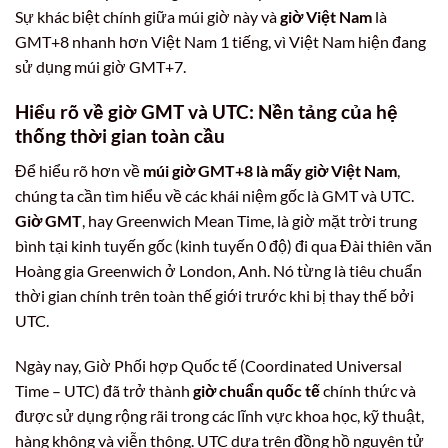
Sự khác biệt chính giữa múi giờ này và
giờ Việt Nam
là
GMT+8 nhanh hơn Việt Nam 1 tiếng, vì Việt Nam hiện đang
sử dụng múi giờ GMT+7.
Hiểu rõ về giờ GMT và UTC: Nền tảng của hệ
thống thời gian toàn cầu
Để hiểu rõ hơn về
múi giờ GMT+8 là mấy giờ Việt Nam
,
chúng ta cần tìm hiểu về các khái niệm gốc là GMT và UTC.
Giờ GMT
, hay Greenwich Mean Time, là giờ mặt trời trung
bình tại kinh tuyến gốc (kinh tuyến 0 độ) đi qua Đài thiên văn
Hoàng gia Greenwich ở London, Anh. Nó từng là tiêu chuẩn
thời gian chính trên toàn thế giới trước khi bị thay thế bởi
UTC.
Ngày nay, Giờ Phối hợp Quốc tế (Coordinated Universal
Time – UTC) đã trở thành
giờ chuẩn quốc tế
chính thức và
được sử dụng rộng rãi trong các lĩnh vực khoa học, kỹ thuật,
hàng không và viễn thông. UTC dựa trên đồng hồ nguyên tử