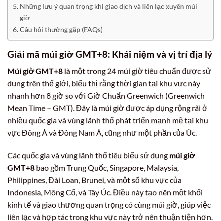
Những lưu ý quan trọng khi giao dịch và liên lạc xuyên múi
giờ
Câu hỏi thường gặp (FAQs)
Giải mã múi giờ GMT+8: Khái niệm và vị trí địa lý
Múi giờ GMT+8
là một trong 24 múi giờ tiêu chuẩn được sử
dụng trên thế giới, biểu thị rằng thời gian tại khu vực này
nhanh hơn 8 giờ so với Giờ Chuẩn Greenwich (Greenwich
Mean Time – GMT). Đây là múi giờ được áp dụng rộng rãi ở
nhiều quốc gia và vùng lãnh thổ phát triển mạnh mẽ tại khu
vực Đông Á và Đông Nam Á, cũng như một phần của Úc.
Các quốc gia và vùng lãnh thổ tiêu biểu sử dụng
múi giờ
GMT+8
bao gồm Trung Quốc, Singapore, Malaysia,
Philippines, Đài Loan, Brunei, và một số khu vực của
Indonesia, Mông Cổ, và Tây Úc. Điều này tạo nên một khối
kinh tế và giao thương quan trọng có cùng múi giờ, giúp việc
liên lạc và hợp tác trong khu vực này trở nên thuận tiện hơn.