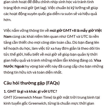
gian sinh hoạt để điều chỉnh nhịp sinh học và tránh tình
trạng lệch múi giờ (jet lag). Việc chuẩn bị kỹ lưỡng sẽ giúp
các hoạt động xuyên quốc gia diễn ra suôn sẻ và hiệu quả
hơn.
Việc nắm vững thông tin về
múi giờ GMT+8 là mấy giờ Việt
Nam
cùng các khái niệm liên quan như GMT và UTC là nền
tảng cần thiết cho mọi công dân toàn cầu. Dù bạn đang lên
kế hoạch du học, làm việc từ xa hay đơn giản là theo dõi tin
tức thế giới, hiểu biết về múi giờ sẽ giúp bạn quản lý thời
gian hiệu quả và tránh những nhầm lẫn không đáng có.
Visa
Nước Ngoài
hy vọng bài viết này đã cung cấp cho bạn những
thông tin hữu ích và toàn diện nhất.
Câu hỏi thường gặp (FAQs)
1. GMT là gì và khác gì với UTC?
GMT (Greenwich Mean Time) là giờ mặt trời trung bình tại
kinh tuyến gốc Greenwich, từng là chuẩn mực thời gian