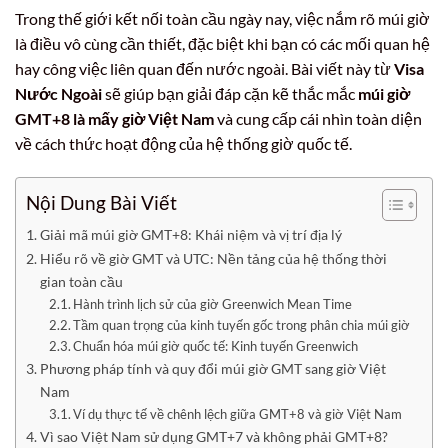
Trong thế giới kết nối toàn cầu ngày nay, việc nắm rõ múi giờ
là điều vô cùng cần thiết, đặc biệt khi bạn có các mối quan hệ
hay công việc liên quan đến nước ngoài. Bài viết này từ
Visa
Nước Ngoài
sẽ giúp bạn giải đáp cặn kẽ thắc mắc
múi giờ
GMT+8 là mấy giờ Việt Nam
và cung cấp cái nhìn toàn diện
về cách thức hoạt động của hệ thống giờ quốc tế.
Nội Dung Bài Viết
Giải mã múi giờ GMT+8: Khái niệm và vị trí địa lý
Hiểu rõ về giờ GMT và UTC: Nền tảng của hệ thống thời
gian toàn cầu
Hành trình lịch sử của giờ Greenwich Mean Time
Tầm quan trọng của kinh tuyến gốc trong phân chia múi giờ
Chuẩn hóa múi giờ quốc tế: Kinh tuyến Greenwich
Phương pháp tính và quy đổi múi giờ GMT sang giờ Việt
Nam
Ví dụ thực tế về chênh lệch giữa GMT+8 và giờ Việt Nam
Vì sao Việt Nam sử dụng GMT+7 và không phải GMT+8?