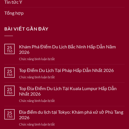
Tin tức Ý
Tổng hợp
BÀI VIẾT GẦN ĐÂY
Khám Phá Điểm Du Lịch Bắc Ninh Hấp Dẫn Năm
25
Th5
2026
ở
Chức năng bình luận bị tắt
Khám
Phá
Top Điểm Du Lịch Tại Pháp Hấp Dẫn Nhất 2026
25
Điểm
Th5
ở
Chức năng bình luận bị tắt
Du
Top
Lịch
Điểm
Top Địa Điểm Du Lịch Tại Kuala Lumpur Hấp Dẫn
Bắc
25
Du
Th5
Nhất 2026
Ninh
Lịch
Hấp
ở
Chức năng bình luận bị tắt
Tại
Dẫn
Top
Pháp
Năm
Địa
Địa điểm du lịch tại Tokyo: Khám phá xứ sở Phù Tang
Hấp
25
2026
Điểm
Dẫn
Th5
2026
Du
Nhất
ở
Chức năng bình luận bị tắt
Lịch
2026
Địa