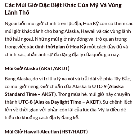
Các Múi Giờ Đặc Biệt Khác Của Mỹ Và Vùng
Lãnh Thổ
Ngoài bốn múi giờ chính trên lục địa, Hoa Kỳ còn có thêm các
múi giờ khác dành cho bang Alaska, Hawaii và các vùng lãnh
thổ hải ngoại. Những múi giờ này đóng vai trò quan trọng
trong việc xác định
thời gian ở Hoa Kỳ
một cách đầy đủ và
chính xác, phản ánh sự đa dạng địa lý của quốc gia này.
Múi Giờ Alaska (AKST/AKDT)
Bang Alaska, do vị trí địa lý xa xôi và trải dài về phía Tây Bắc,
có múi giờ riêng. Giờ chuẩn của Alaska là
UTC-9 (Alaska
Standard Time – AKST)
. Trong mùa hè, múi giờ này chuyển
thành
UTC-8 (Alaska Daylight Time – AKDT)
. Sự chênh lệch
lớn về thời gian với phần còn lại của lục địa Mỹ là điều dễ
hiểu do khoảng cách địa lý đáng kể.
Múi Giờ Hawaii-Aleutian (HST/HADT)