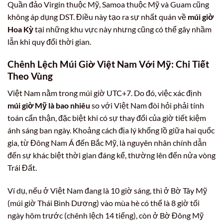
Quần đảo Virgin thuộc Mỹ, Samoa thuộc Mỹ và Guam cũng
không áp dụng DST. Điều này tạo ra sự nhất quán về
múi giờ
Hoa Kỳ
tại những khu vực này nhưng cũng có thể gây nhầm
lẫn khi quy đổi thời gian.
Chênh Lệch Múi Giờ Việt Nam Với Mỹ: Chi Tiết
Theo Vùng
Việt Nam nằm trong múi giờ UTC+7. Do đó, việc xác định
múi giờ Mỹ là bao nhiêu
so với Việt Nam đòi hỏi phải tính
toán cẩn thận, đặc biệt khi có sự thay đổi của giờ tiết kiệm
ánh sáng ban ngày. Khoảng cách địa lý khổng lồ giữa hai quốc
gia, từ Đông Nam Á đến Bắc Mỹ, là nguyên nhân chính dẫn
đến sự khác biệt thời gian đáng kể, thường lên đến nửa vòng
Trái Đất.
Ví dụ, nếu ở Việt Nam đang là 10 giờ sáng, thì ở Bờ Tây Mỹ
(múi giờ Thái Bình Dương) vào mùa hè có thể là 8 giờ tối
ngày hôm trước (chênh lệch 14 tiếng), còn ở Bờ Đông Mỹ