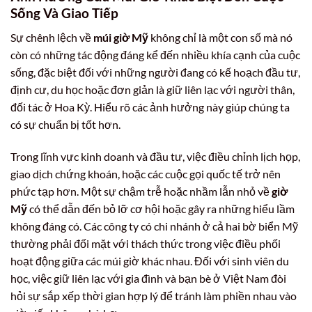
Sống Và Giao Tiếp
Sự chênh lệch về
múi giờ Mỹ
không chỉ là một con số mà nó
còn có những tác động đáng kể đến nhiều khía cạnh của cuộc
sống, đặc biệt đối với những người đang có kế hoạch đầu tư,
định cư, du học hoặc đơn giản là giữ liên lạc với người thân,
đối tác ở Hoa Kỳ. Hiểu rõ các ảnh hưởng này giúp chúng ta
có sự chuẩn bị tốt hơn.
Trong lĩnh vực kinh doanh và đầu tư, việc điều chỉnh lịch họp,
giao dịch chứng khoán, hoặc các cuộc gọi quốc tế trở nên
phức tạp hơn. Một sự chậm trễ hoặc nhầm lẫn nhỏ về
giờ
Mỹ
có thể dẫn đến bỏ lỡ cơ hội hoặc gây ra những hiểu lầm
không đáng có. Các công ty có chi nhánh ở cả hai bờ biển Mỹ
thường phải đối mặt với thách thức trong việc điều phối
hoạt động giữa các múi giờ khác nhau. Đối với sinh viên du
học, việc giữ liên lạc với gia đình và bạn bè ở Việt Nam đòi
hỏi sự sắp xếp thời gian hợp lý để tránh làm phiền nhau vào