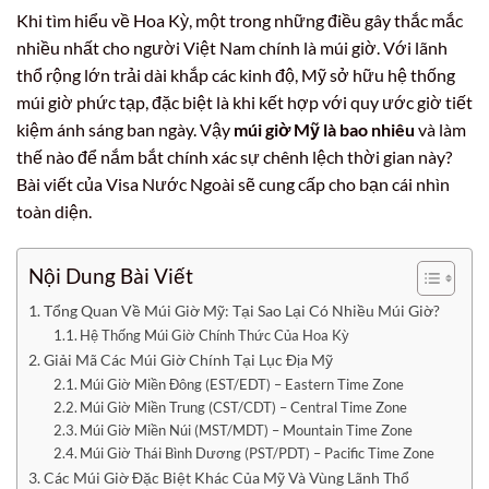
Khi tìm hiểu về Hoa Kỳ, một trong những điều gây thắc mắc
nhiều nhất cho người Việt Nam chính là múi giờ. Với lãnh
thổ rộng lớn trải dài khắp các kinh độ, Mỹ sở hữu hệ thống
múi giờ phức tạp, đặc biệt là khi kết hợp với quy ước giờ tiết
kiệm ánh sáng ban ngày. Vậy
múi giờ Mỹ là bao nhiêu
và làm
thế nào để nắm bắt chính xác sự chênh lệch thời gian này?
Bài viết của Visa Nước Ngoài sẽ cung cấp cho bạn cái nhìn
toàn diện.
Nội Dung Bài Viết
Tổng Quan Về Múi Giờ Mỹ: Tại Sao Lại Có Nhiều Múi Giờ?
Hệ Thống Múi Giờ Chính Thức Của Hoa Kỳ
Giải Mã Các Múi Giờ Chính Tại Lục Địa Mỹ
Múi Giờ Miền Đông (EST/EDT) – Eastern Time Zone
Múi Giờ Miền Trung (CST/CDT) – Central Time Zone
Múi Giờ Miền Núi (MST/MDT) – Mountain Time Zone
Múi Giờ Thái Bình Dương (PST/PDT) – Pacific Time Zone
Các Múi Giờ Đặc Biệt Khác Của Mỹ Và Vùng Lãnh Thổ