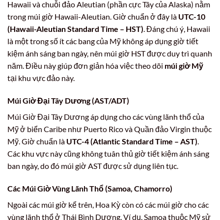
Hawaii và chuỗi đảo Aleutian (phần cực Tây của Alaska) nằm
trong múi giờ Hawaii-Aleutian. Giờ chuẩn ở đây là
UTC-10
(Hawaii-Aleutian Standard Time – HST)
. Đáng chú ý, Hawaii
là một trong số ít các bang của Mỹ không áp dụng giờ tiết
kiệm ánh sáng ban ngày, nên múi giờ HST được duy trì quanh
năm. Điều này giúp đơn giản hóa việc theo dõi
múi giờ Mỹ
tại khu vực đảo này.
Múi Giờ Đại Tây Dương (AST/ADT)
Múi Giờ Đại Tây Dương áp dụng cho các vùng lãnh thổ của
Mỹ ở biển Caribe như Puerto Rico và Quần đảo Virgin thuộc
Mỹ. Giờ chuẩn là
UTC-4 (Atlantic Standard Time – AST)
.
Các khu vực này cũng không tuân thủ giờ tiết kiệm ánh sáng
ban ngày, do đó múi giờ AST được sử dụng liên tục.
Các Múi Giờ Vùng Lãnh Thổ (Samoa, Chamorro)
Ngoài các múi giờ kể trên, Hoa Kỳ còn có các múi giờ cho các
vùng lãnh thổ ở Thái Bình Dương. Ví dụ, Samoa thuộc Mỹ sử