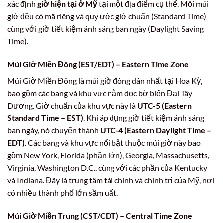
xác định
giờ hiện tại ở Mỹ
tại một địa điểm cụ thể. Mỗi múi
giờ đều có mã riêng và quy ước giờ chuẩn (Standard Time)
cùng với giờ tiết kiệm ánh sáng ban ngày (Daylight Saving
Time).
Múi Giờ Miền Đông (EST/EDT) – Eastern Time Zone
Múi Giờ Miền Đông là múi giờ đông dân nhất tại Hoa Kỳ,
bao gồm các bang và khu vực nằm dọc bờ biển Đại Tây
Dương. Giờ chuẩn của khu vực này là
UTC-5 (Eastern
Standard Time – EST)
. Khi áp dụng giờ tiết kiệm ánh sáng
ban ngày, nó chuyển thành
UTC-4 (Eastern Daylight Time –
EDT)
. Các bang và khu vực nổi bật thuộc múi giờ này bao
gồm New York, Florida (phần lớn), Georgia, Massachusetts,
Virginia, Washington D.C., cùng với các phần của Kentucky
và Indiana. Đây là trung tâm tài chính và chính trị của Mỹ, nơi
có nhiều thành phố lớn sầm uất.
Múi Giờ Miền Trung (CST/CDT) – Central Time Zone