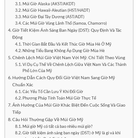
Múi Giờ Alaska (AKST/AKDT)
Múi Giờ Hawaii-Aleutian (HST/HADT)
Múi Giờ Đại Tây Dương (AST/ADT)
Các Múi Giờ Vùng Lãnh Thổ (Samoa, Chamorro)
Giờ Tiết Kiệm Ánh Sáng Ban Ngày (DST): Quy Định Và Tác
Động
Thời Gian Bắt Đầu Và Kết Thúc Giờ Mùa Hè Ở Mỹ
Những Tiểu Bang Không Áp Dụng Giờ Mùa Hè
Chênh Lệch Múi Giờ Việt Nam Với Mỹ: Chi Tiết Theo Vùng
Ví Dụ Cụ Thể Về Chênh Lệch Giữa Việt Nam Và Các Thành
Phố Lớn Của Mỹ
Hướng Dẫn Cách Quy Đổi Giờ Việt Nam Sang Giờ Mỹ
Chuẩn Xác
Các Yếu Tố Cần Lưu Ý Khi Đổi Giờ
Phương Pháp Tính Toán Múi Giờ Thực Tế
Ảnh Hưởng Của Múi Giờ Khác Biệt Đến Cuộc Sống Và Giao
Tiếp
Câu Hỏi Thường Gặp Về Múi Giờ Mỹ
Múi giờ Mỹ có tất cả bao nhiêu múi giờ?
Giờ tiết kiệm ánh sáng ban ngày (DST) ở Mỹ là gì và khi