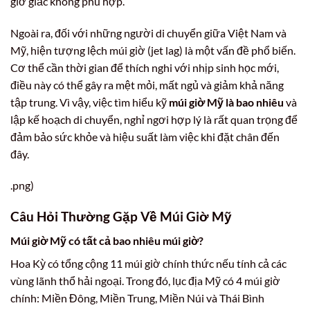
giờ giấc không phù hợp.
Ngoài ra, đối với những người di chuyển giữa Việt Nam và
Mỹ, hiện tượng lệch múi giờ (jet lag) là một vấn đề phổ biến.
Cơ thể cần thời gian để thích nghi với nhịp sinh học mới,
điều này có thể gây ra mệt mỏi, mất ngủ và giảm khả năng
tập trung. Vì vậy, việc tìm hiểu kỹ
múi giờ Mỹ là bao nhiêu
và
lập kế hoạch di chuyển, nghỉ ngơi hợp lý là rất quan trọng để
đảm bảo sức khỏe và hiệu suất làm việc khi đặt chân đến
đây.
.png)
Câu Hỏi Thường Gặp Về Múi Giờ Mỹ
Múi giờ Mỹ có tất cả bao nhiêu múi giờ?
Hoa Kỳ có tổng cộng 11 múi giờ chính thức nếu tính cả các
vùng lãnh thổ hải ngoại. Trong đó, lục địa Mỹ có 4 múi giờ
chính: Miền Đông, Miền Trung, Miền Núi và Thái Bình