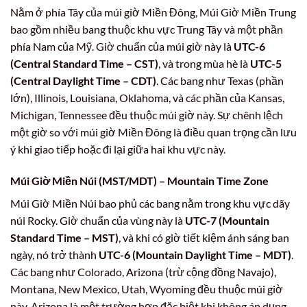
Nằm ở phía Tây của múi giờ Miền Đông, Múi Giờ Miền Trung
bao gồm nhiều bang thuộc khu vực Trung Tây và một phần
phía Nam của Mỹ. Giờ chuẩn của múi giờ này là
UTC-6
(Central Standard Time – CST)
, và trong mùa hè là
UTC-5
(Central Daylight Time – CDT)
. Các bang như Texas (phần
lớn), Illinois, Louisiana, Oklahoma, và các phần của Kansas,
Michigan, Tennessee đều thuộc múi giờ này. Sự chênh lệch
một giờ so với múi giờ Miền Đông là điều quan trọng cần lưu
ý khi giao tiếp hoặc đi lại giữa hai khu vực này.
Múi Giờ Miền Núi (MST/MDT) – Mountain Time Zone
Múi Giờ Miền Núi bao phủ các bang nằm trong khu vực dãy
núi Rocky. Giờ chuẩn của vùng này là
UTC-7 (Mountain
Standard Time – MST)
, và khi có giờ tiết kiệm ánh sáng ban
ngày, nó trở thành
UTC-6 (Mountain Daylight Time – MDT)
.
Các bang như Colorado, Arizona (trừ cộng đồng Navajo),
Montana, New Mexico, Utah, Wyoming đều thuộc múi giờ
này. Arizona là một trường hợp đặc biệt khi không áp dụng