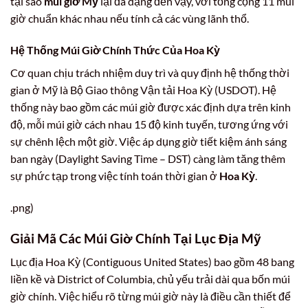
tại sao
múi giờ Mỹ
lại đa dạng đến vậy, với tổng cộng 11 múi
giờ chuẩn khác nhau nếu tính cả các vùng lãnh thổ.
Hệ Thống Múi Giờ Chính Thức Của Hoa Kỳ
Cơ quan chịu trách nhiệm duy trì và quy định hệ thống thời
gian ở Mỹ là Bộ Giao thông Vận tải Hoa Kỳ (USDOT). Hệ
thống này bao gồm các múi giờ được xác định dựa trên kinh
độ, mỗi múi giờ cách nhau 15 độ kinh tuyến, tương ứng với
sự chênh lệch một giờ. Việc áp dụng giờ tiết kiệm ánh sáng
ban ngày (Daylight Saving Time – DST) càng làm tăng thêm
sự phức tạp trong việc tính toán thời gian ở
Hoa Kỳ
.
.png)
Giải Mã Các Múi Giờ Chính Tại Lục Địa Mỹ
Lục địa Hoa Kỳ (Contiguous United States) bao gồm 48 bang
liền kề và District of Columbia, chủ yếu trải dài qua bốn múi
giờ chính. Việc hiểu rõ từng múi giờ này là điều cần thiết để