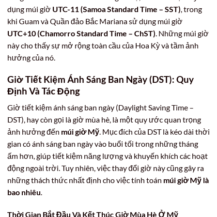
dụng múi giờ
UTC-11 (Samoa Standard Time – SST)
, trong
khi Guam và Quần đảo Bắc Mariana sử dụng múi giờ
UTC+10 (Chamorro Standard Time – ChST)
. Những múi giờ
này cho thấy sự mở rộng toàn cầu của Hoa Kỳ và tầm ảnh
hưởng của nó.
Giờ Tiết Kiệm Ánh Sáng Ban Ngày (DST): Quy
Định Và Tác Động
Giờ tiết kiệm ánh sáng ban ngày (Daylight Saving Time –
DST), hay còn gọi là giờ mùa hè, là một quy ước quan trọng
ảnh hưởng đến
múi giờ Mỹ
. Mục đích của DST là kéo dài thời
gian có ánh sáng ban ngày vào buổi tối trong những tháng
ấm hơn, giúp tiết kiệm năng lượng và khuyến khích các hoạt
động ngoài trời. Tuy nhiên, việc thay đổi giờ này cũng gây ra
những thách thức nhất định cho việc tính toán
múi giờ Mỹ là
bao nhiêu
.
Thời Gian Bắt Đầu Và Kết Thúc Giờ Mùa Hè Ở Mỹ