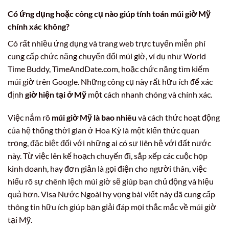
Có ứng dụng hoặc công cụ nào giúp tính toán múi giờ Mỹ
chính xác không?
Có rất nhiều ứng dụng và trang web trực tuyến miễn phí
cung cấp chức năng chuyển đổi múi giờ, ví dụ như World
Time Buddy, TimeAndDate.com, hoặc chức năng tìm kiếm
múi giờ trên Google. Những công cụ này rất hữu ích để xác
định
giờ hiện tại ở Mỹ
một cách nhanh chóng và chính xác.
Việc nắm rõ
múi giờ Mỹ là bao nhiêu
và cách thức hoạt động
của hệ thống thời gian ở Hoa Kỳ là một kiến thức quan
trọng, đặc biệt đối với những ai có sự liên hệ với đất nước
này. Từ việc lên kế hoạch chuyến đi, sắp xếp các cuộc họp
kinh doanh, hay đơn giản là gọi điện cho người thân, việc
hiểu rõ sự chênh lệch múi giờ sẽ giúp bạn chủ động và hiệu
quả hơn. Visa Nước Ngoài hy vọng bài viết này đã cung cấp
thông tin hữu ích giúp bạn giải đáp mọi thắc mắc về múi giờ
tại Mỹ.