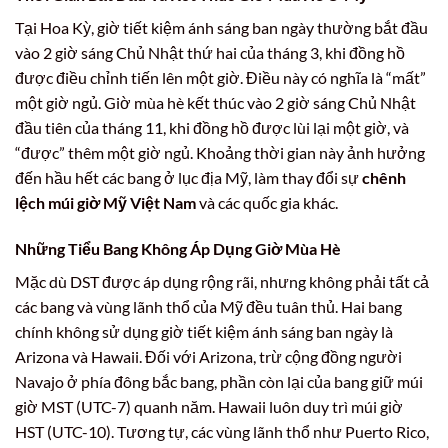
Tại Hoa Kỳ, giờ tiết kiệm ánh sáng ban ngày thường bắt đầu
vào 2 giờ sáng Chủ Nhật thứ hai của tháng 3, khi đồng hồ
được điều chỉnh tiến lên một giờ. Điều này có nghĩa là “mất”
một giờ ngủ. Giờ mùa hè kết thúc vào 2 giờ sáng Chủ Nhật
đầu tiên của tháng 11, khi đồng hồ được lùi lại một giờ, và
“được” thêm một giờ ngủ. Khoảng thời gian này ảnh hưởng
đến hầu hết các bang ở lục địa Mỹ, làm thay đổi sự
chênh
lệch múi giờ Mỹ Việt Nam
và các quốc gia khác.
Những Tiểu Bang Không Áp Dụng Giờ Mùa Hè
Mặc dù DST được áp dụng rộng rãi, nhưng không phải tất cả
các bang và vùng lãnh thổ của Mỹ đều tuân thủ. Hai bang
chính không sử dụng giờ tiết kiệm ánh sáng ban ngày là
Arizona và Hawaii. Đối với Arizona, trừ cộng đồng người
Navajo ở phía đông bắc bang, phần còn lại của bang giữ múi
giờ MST (UTC-7) quanh năm. Hawaii luôn duy trì múi giờ
HST (UTC-10). Tương tự, các vùng lãnh thổ như Puerto Rico,