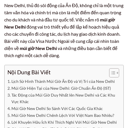
New Delhi, thủ đô sôi động của Ấn Độ, không chỉ là một trung
tâm văn hóa và chính trị mà còn là một điểm đến quan trọng
cho du khách và nhà đầu tư quốc tế. Việc nắm rõ
múi giờ
New Delhi
đóng vai trò thiết yếu để lập kế hoạch hiệu quả
cho các chuyến đi công tác, du lịch hay giao dịch kinh doanh.
Bài viết này của Visa Nước Ngoài sẽ cung cấp cái nhìn toàn
diện về
múi giờ New Delhi
và những điều bạn cần biết để
thích nghi một cách dễ dàng.
Nội Dung Bài Viết
Lịch Sử Hình Thành Múi Giờ Ấn Độ và Vị Trí của New Delhi
Múi Giờ Hiện Tại của New Delhi: Giờ Chuẩn Ấn Độ (IST)
Tác Động của Múi Giờ Duy Nhất lên New Delhi và Các Khu
Vực Khác
Múi Giờ New Delhi So Sánh Với Các Quốc Gia Khác
Múi Giờ New Delhi Chênh Lệch Với Việt Nam Bao Nhiêu?
Lời Khuyên Hữu Ích Khi Thích Nghi Với Múi Giờ New Delhi