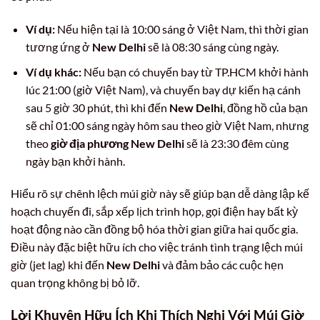
Ví dụ:
Nếu hiện tại là 10:00 sáng ở Việt Nam, thì thời gian
tương ứng ở
New Delhi
sẽ là 08:30 sáng cùng ngày.
Ví dụ khác:
Nếu bạn có chuyến bay từ TP.HCM khởi hành
lúc 21:00 (giờ Việt Nam), và chuyến bay dự kiến hạ cánh
sau 5 giờ 30 phút, thì khi đến
New Delhi
, đồng hồ của bạn
sẽ chỉ 01:00 sáng ngày hôm sau theo giờ Việt Nam, nhưng
theo
giờ địa phương New Delhi
sẽ là 23:30 đêm cùng
ngày bạn khởi hành.
Hiểu rõ sự chênh lệch múi giờ này sẽ giúp bạn dễ dàng lập kế
hoạch chuyến đi, sắp xếp lịch trình họp, gọi điện hay bất kỳ
hoạt động nào cần đồng bộ hóa thời gian giữa hai quốc gia.
Điều này đặc biệt hữu ích cho việc tránh tình trạng lệch múi
giờ (jet lag) khi đến
New Delhi
và đảm bảo các cuộc hẹn
quan trọng không bị bỏ lỡ.
Lời Khuyên Hữu Ích Khi Thích Nghi Với Múi Giờ