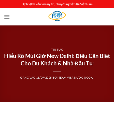
Bỏ
Dịch vụ tư vấn visa uy tín, chuyên nghiệp tại Việt Nam
qua
nội
dung
TIN TỨC
Hiểu Rõ Múi Giờ New Delhi: Điều Cần Biết
Cho Du Khách & Nhà Đầu Tư
ĐĂNG VÀO
15/09/2025
BỞI
TEAM VISA NƯỚC NGOÀI