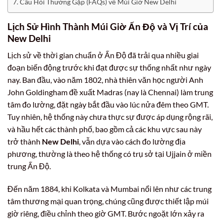
Câu Hỏi Thường Gặp (FAQs) về Múi Giờ New Delhi
Lịch Sử Hình Thành Múi Giờ Ấn Độ và Vị Trí của
New Delhi
Lịch sử về thời gian chuẩn ở Ấn Độ đã trải qua nhiều giai
đoạn biến động trước khi đạt được sự thống nhất như ngày
nay. Ban đầu, vào năm 1802, nhà thiên văn học người Anh
John Goldingham đề xuất Madras (nay là Chennai) làm trung
tâm đo lường, đặt ngày bắt đầu vào lúc nửa đêm theo GMT.
Tuy nhiên, hệ thống này chưa thực sự được áp dụng rộng rãi,
và hầu hết các thành phố, bao gồm cả các khu vực sau này
trở thành
New Delhi
, vẫn dựa vào cách đo lường địa
phương, thường là theo hệ thống có trụ sở tại Ujjain ở miền
trung Ấn Độ.
Đến năm 1884, khi Kolkata và Mumbai nổi lên như các trung
tâm thương mại quan trọng, chúng cũng được thiết lập múi
giờ riêng, điều chỉnh theo giờ GMT. Bước ngoặt lớn xảy ra