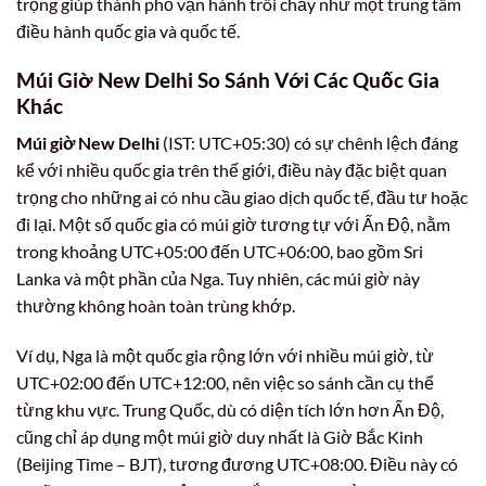
trọng giúp thành phố vận hành trôi chảy như một trung tâm
điều hành quốc gia và quốc tế.
Múi Giờ New Delhi So Sánh Với Các Quốc Gia
Khác
Múi giờ New Delhi
(IST: UTC+05:30) có sự chênh lệch đáng
kể với nhiều quốc gia trên thế giới, điều này đặc biệt quan
trọng cho những ai có nhu cầu giao dịch quốc tế, đầu tư hoặc
đi lại. Một số quốc gia có múi giờ tương tự với Ấn Độ, nằm
trong khoảng UTC+05:00 đến UTC+06:00, bao gồm Sri
Lanka và một phần của Nga. Tuy nhiên, các múi giờ này
thường không hoàn toàn trùng khớp.
Ví dụ, Nga là một quốc gia rộng lớn với nhiều múi giờ, từ
UTC+02:00 đến UTC+12:00, nên việc so sánh cần cụ thể
từng khu vực. Trung Quốc, dù có diện tích lớn hơn Ấn Độ,
cũng chỉ áp dụng một múi giờ duy nhất là Giờ Bắc Kinh
(Beijing Time – BJT), tương đương UTC+08:00. Điều này có