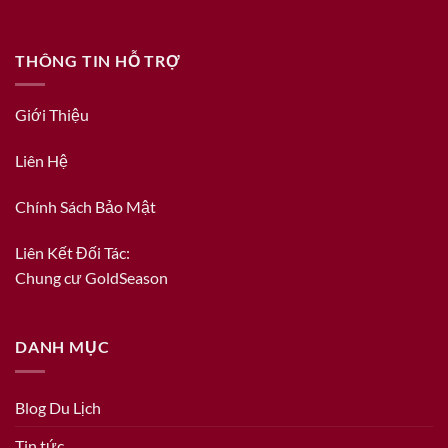
THÔNG TIN HỖ TRỢ
Giới Thiệu
Liên Hệ
Chính Sách Bảo Mật
Liên Kết Đối Tác:
Chung cư GoldSeason
DANH MỤC
Blog Du Lịch
Tin tức