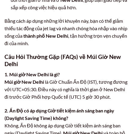
sắp xếp công việc hiệu quả hơn.
Bằng cách áp dụng những lời khuyên này, bạn có thể giảm
thiểu tác động của jet lag và nhanh chóng hòa nhập vào nhịp
sống của
thành phố New Delhi
, tận hưởng trọn vẹn chuyến
đi của mình.
Câu Hỏi Thường Gặp (FAQs) về Múi Giờ New
Delhi
1. Múi giờ New Delhi là gì?
Múi giờ New Delhi
là Giờ Chuẩn Ấn Độ (IST), tương đương
với UTC+05:30. Điều này có nghĩa là thời gian ở New Delhi
đi trước Giờ Phối hợp Quốc tế (UTC) 5 giờ 30 phút.
2. Ấn Độ có áp dụng Giờ tiết kiệm ánh sáng ban ngày
(Daylight Saving Time) không?
Không, Ấn Độ không áp dụng Giờ tiết kiệm ánh sáng ban
ngày (Daylight Saving Time).
Múi giờ New Delhi
và toàn bộ