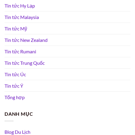
Tin tức Hy Lạp
Tin tức Malaysia
Tin tức Mỹ
Tin tức New Zealand
Tin tức Rumani
Tin tức Trung Quốc
Tin tức Úc
Tin tức Ý
Tổng hợp
DANH MỤC
Blog Du Lịch