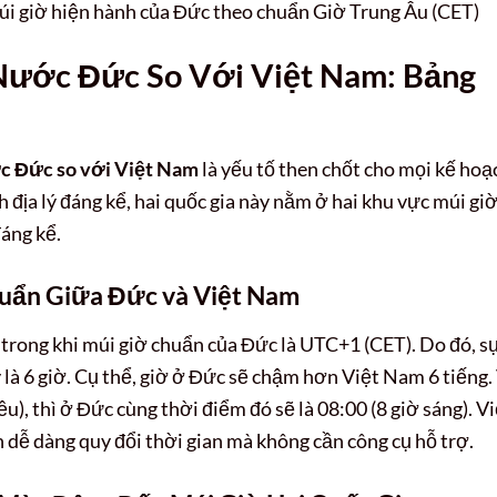
i giờ hiện hành của Đức theo chuẩn Giờ Trung Âu (CET)
Nước Đức So Với Việt Nam: Bảng
c Đức so với Việt Nam
là yếu tố then chốt cho mọi kế hoạ
h địa lý đáng kể, hai quốc gia này nằm ở hai khu vực múi gi
đáng kể.
huẩn Giữa Đức và Việt Nam
trong khi múi giờ chuẩn của Đức là UTC+1 (CET). Do đó, s
 là 6 giờ. Cụ thể, giờ ở Đức sẽ chậm hơn Việt Nam 6 tiếng.
ều), thì ở Đức cùng thời điểm đó sẽ là 08:00 (8 giờ sáng). V
n dễ dàng quy đổi thời gian mà không cần công cụ hỗ trợ.