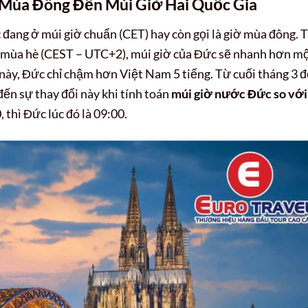
Mùa Đông Đến Múi Giờ Hai Quốc Gia
c đang ở múi giờ chuẩn (CET) hay còn gọi là giờ mùa đông. 
ờ mùa hè (CEST – UTC+2), múi giờ của Đức sẽ nhanh hơn m
c này, Đức chỉ chậm hơn Việt Nam 5 tiếng. Từ cuối tháng 3 
đến sự thay đổi này khi tính toán
múi giờ nước Đức so với
, thì Đức lúc đó là 09:00.