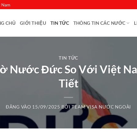
ệt Nam
NG CHỦ
GIỚI THIỆU
TIN TỨC
THÔNG TIN CÁC NƯỚC
L
TIN TỨC
iờ Nước Đức So Với Việt N
Tiết
ĐĂNG VÀO
15/09/2025
BỞI
TEAM VISA NƯỚC NGOÀI