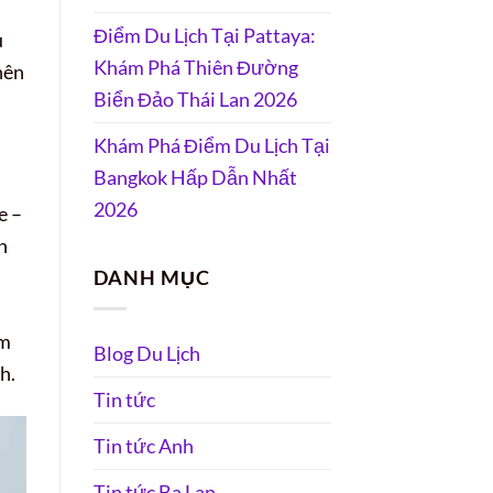
Điểm Du Lịch Tại Pattaya:
u
Khám Phá Thiên Đường
nên
Biển Đảo Thái Lan 2026
Khám Phá Điểm Du Lịch Tại
Bangkok Hấp Dẫn Nhất
2026
e –
n
DANH MỤC
ệm
Blog Du Lịch
h.
Tin tức
Tin tức Anh
Tin tức Ba Lan