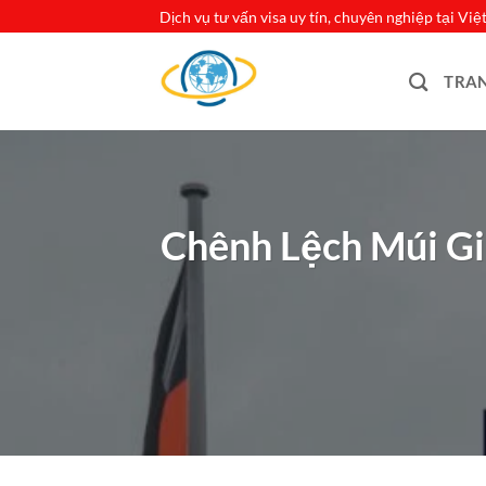
Bỏ
Dịch vụ tư vấn visa uy tín, chuyên nghiệp tại Vi
qua
nội
TRA
dung
Chênh Lệch Múi G