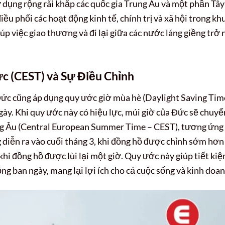
 dụng rộng rãi khắp các quốc gia Trung Âu và một phần Tây
iều phối các hoạt động kinh tế, chính trị và xã hội trong kh
p việc giao thương và đi lại giữa các nước láng giềng trở 
c (CEST) và Sự Điều Chỉnh
ức cũng áp dụng quy ước giờ mùa hè (Daylight Saving Tim
gày. Khi quy ước này có hiệu lực, múi giờ của Đức sẽ chuyể
g Âu (Central European Summer Time – CEST), tương ứng
 diễn ra vào cuối tháng 3, khi đồng hồ được chỉnh sớm hơn
 khi đồng hồ được lùi lại một giờ. Quy ước này giúp tiết ki
ng ban ngày, mang lại lợi ích cho cả cuộc sống và kinh doan