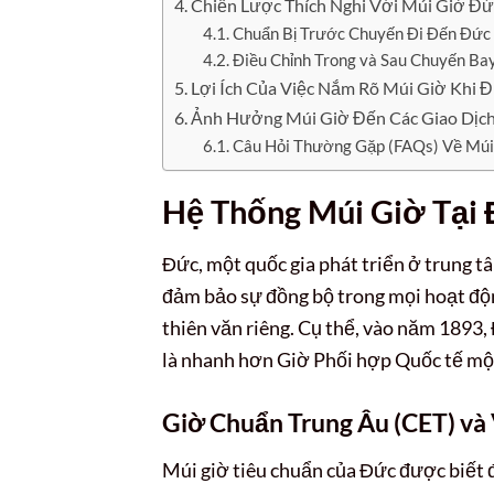
Chiến Lược Thích Nghi Với Múi Giờ Đ
Chuẩn Bị Trước Chuyến Đi Đến Đức
Điều Chỉnh Trong và Sau Chuyến Ba
Lợi Ích Của Việc Nắm Rõ Múi Giờ Khi 
Ảnh Hưởng Múi Giờ Đến Các Giao Dịch
Câu Hỏi Thường Gặp (FAQs) Về Múi
Hệ Thống Múi Giờ Tại 
Đức, một quốc gia phát triển ở trung 
đảm bảo sự đồng bộ trong mọi hoạt độn
thiên văn riêng. Cụ thể, vào năm 1893,
là nhanh hơn Giờ Phối hợp Quốc tế một
Giờ Chuẩn Trung Âu (CET) và 
Múi giờ tiêu chuẩn của Đức được biết 