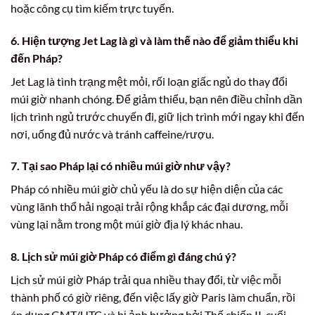
hoặc công cụ tìm kiếm trực tuyến.
6. Hiện tượng Jet Lag là gì và làm thế nào để giảm thiểu khi
đến Pháp?
Jet Lag là tình trạng mệt mỏi, rối loạn giấc ngủ do thay đổi
múi giờ nhanh chóng. Để giảm thiểu, bạn nên điều chỉnh dần
lịch trình ngủ trước chuyến đi, giữ lịch trình mới ngay khi đến
nơi, uống đủ nước và tránh caffeine/rượu.
7. Tại sao Pháp lại có nhiều múi giờ như vậy?
Pháp có nhiều múi giờ chủ yếu là do sự hiện diện của các
vùng lãnh thổ hải ngoại trải rộng khắp các đại dương, mỗi
vùng lại nằm trong một múi giờ địa lý khác nhau.
8. Lịch sử múi giờ Pháp có điểm gì đáng chú ý?
Lịch sử múi giờ Pháp trải qua nhiều thay đổi, từ việc mỗi
thành phố có giờ riêng, đến việc lấy giờ Paris làm chuẩn, rồi
áp dụng GMT/UTC và bị ảnh hưởng bởi Thế chiến II, cuối