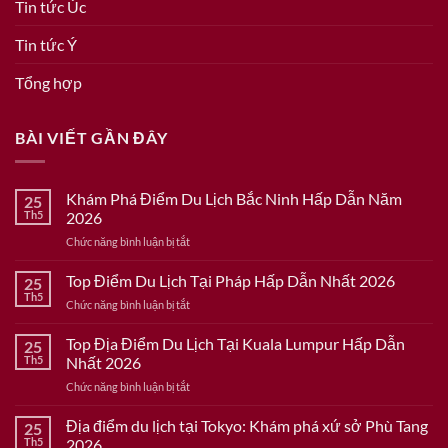
Tin tức Úc
Tin tức Ý
Tổng hợp
BÀI VIẾT GẦN ĐÂY
Khám Phá Điểm Du Lịch Bắc Ninh Hấp Dẫn Năm
25
Th5
2026
ở
Chức năng bình luận bị tắt
Khám
Phá
Top Điểm Du Lịch Tại Pháp Hấp Dẫn Nhất 2026
25
Điểm
Th5
ở
Chức năng bình luận bị tắt
Du
Top
Lịch
Điểm
Top Địa Điểm Du Lịch Tại Kuala Lumpur Hấp Dẫn
Bắc
25
Du
Th5
Nhất 2026
Ninh
Lịch
Hấp
ở
Chức năng bình luận bị tắt
Tại
Dẫn
Top
Pháp
Năm
Địa
Địa điểm du lịch tại Tokyo: Khám phá xứ sở Phù Tang
Hấp
25
2026
Điểm
Dẫn
Th5
2026