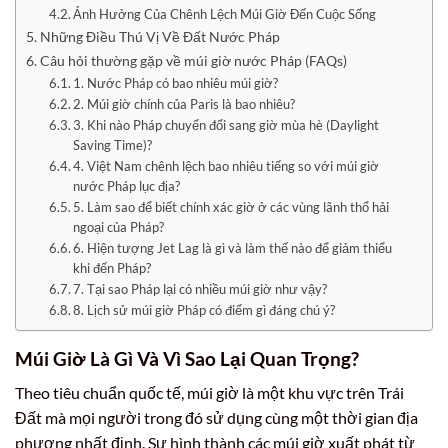
Ảnh Hưởng Của Chênh Lệch Múi Giờ Đến Cuộc Sống
Những Điều Thú Vị Về Đất Nước Pháp
Câu hỏi thường gặp về múi giờ nước Pháp (FAQs)
1. Nước Pháp có bao nhiêu múi giờ?
2. Múi giờ chính của Paris là bao nhiêu?
3. Khi nào Pháp chuyển đổi sang giờ mùa hè (Daylight
Saving Time)?
4. Việt Nam chênh lệch bao nhiêu tiếng so với múi giờ
nước Pháp lục địa?
5. Làm sao để biết chính xác giờ ở các vùng lãnh thổ hải
ngoại của Pháp?
6. Hiện tượng Jet Lag là gì và làm thế nào để giảm thiểu
khi đến Pháp?
7. Tại sao Pháp lại có nhiều múi giờ như vậy?
8. Lịch sử múi giờ Pháp có điểm gì đáng chú ý?
Múi Giờ Là Gì Và Vì Sao Lại Quan Trọng?
Theo tiêu chuẩn quốc tế, múi giờ là một khu vực trên Trái
Đất mà mọi người trong đó sử dụng cùng một thời gian địa
phương nhất định. Sự hình thành các múi giờ xuất phát từ