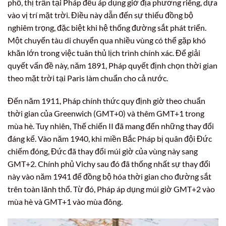
phố, thị trấn tại Pháp đều áp dụng giờ địa phương riêng, dựa
vào vị trí mặt trời. Điều này dẫn đến sự thiếu đồng bộ
nghiêm trọng, đặc biệt khi hệ thống đường sắt phát triển.
Một chuyến tàu di chuyển qua nhiều vùng có thể gặp khó
khăn lớn trong việc tuân thủ lịch trình chính xác. Để giải
quyết vấn đề này, năm 1891, Pháp quyết định chọn thời gian
theo mặt trời tại Paris làm chuẩn cho cả nước.
Đến năm 1911, Pháp chính thức quy định giờ theo chuẩn
thời gian của Greenwich (GMT+0) và thêm GMT+1 trong
mùa hè. Tuy nhiên, Thế chiến II đã mang đến những thay đổi
đáng kể. Vào năm 1940, khi miền Bắc Pháp bị quân đội Đức
chiếm đóng, Đức đã thay đổi múi giờ của vùng này sang
GMT+2. Chính phủ Vichy sau đó đã thống nhất sự thay đổi
này vào năm 1941 để đồng bộ hóa thời gian cho đường sắt
trên toàn lãnh thổ. Từ đó, Pháp áp dụng múi giờ GMT+2 vào
mùa hè và GMT+1 vào mùa đông.