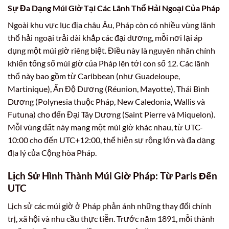
Sự Đa Dạng Múi Giờ Tại Các Lãnh Thổ Hải Ngoại Của Pháp
Ngoài khu vực lục địa châu Âu, Pháp còn có nhiều vùng lãnh
thổ hải ngoại trải dài khắp các đại dương, mỗi nơi lại áp
dụng một múi giờ riêng biệt. Điều này là nguyên nhân chính
khiến tổng số múi giờ của Pháp lên tới con số 12. Các lãnh
thổ này bao gồm từ Caribbean (như Guadeloupe,
Martinique), Ấn Độ Dương (Réunion, Mayotte), Thái Bình
Dương (Polynesia thuộc Pháp, New Caledonia, Wallis và
Futuna) cho đến Đại Tây Dương (Saint Pierre và Miquelon).
Mỗi vùng đất này mang một múi giờ khác nhau, từ UTC-
10:00 cho đến UTC+12:00, thể hiện sự rộng lớn và đa dạng
địa lý của Cộng hòa Pháp.
Lịch Sử Hình Thành Múi Giờ Pháp: Từ Paris Đến
UTC
Lịch sử các múi giờ ở Pháp phản ánh những thay đổi chính
trị, xã hội và nhu cầu thực tiễn. Trước năm 1891, mỗi thành