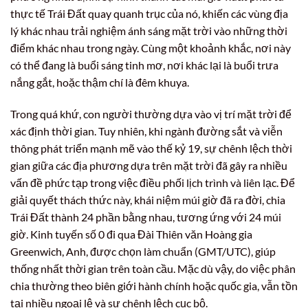
thực tế Trái Đất quay quanh trục của nó, khiến các vùng địa
lý khác nhau trải nghiệm ánh sáng mặt trời vào những thời
điểm khác nhau trong ngày. Cùng một khoảnh khắc, nơi này
có thể đang là buổi sáng tinh mơ, nơi khác lại là buổi trưa
nắng gắt, hoặc thậm chí là đêm khuya.
Trong quá khứ, con người thường dựa vào vị trí mặt trời để
xác định thời gian. Tuy nhiên, khi ngành đường sắt và viễn
thông phát triển mạnh mẽ vào thế kỷ 19, sự chênh lệch thời
gian giữa các địa phương dựa trên mặt trời đã gây ra nhiều
vấn đề phức tạp trong việc điều phối lịch trình và liên lạc. Để
giải quyết thách thức này, khái niệm múi giờ đã ra đời, chia
Trái Đất thành 24 phần bằng nhau, tương ứng với 24 múi
giờ. Kinh tuyến số 0 đi qua Đài Thiên văn Hoàng gia
Greenwich, Anh, được chọn làm chuẩn (GMT/UTC), giúp
thống nhất thời gian trên toàn cầu. Mặc dù vậy, do việc phân
chia thường theo biên giới hành chính hoặc quốc gia, vẫn tồn
tại nhiều ngoại lệ và sự chênh lệch cục bộ.