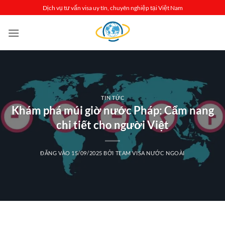
Bỏ
Dịch vụ tư vấn visa uy tín, chuyên nghiệp tại Việt Nam
qua
nội
dung
TIN TỨC
Khám phá múi giờ nước Pháp: Cẩm nang
chi tiết cho người Việt
ĐĂNG VÀO
15/09/2025
BỞI
TEAM VISA NƯỚC NGOÀI