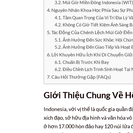
Múi Giờ Miền Đông Indonesia (WIT
Nguyên Nhân Khoa Học Phía Sau Sự Ph
Tầm Quan Trọng Của Vị Trí Địa Lý V
Không Có Giờ Tiết Kiệm Ánh Sáng B
Tác Động Của Chênh Lệch Múi Giờ Đến 
Ảnh Hưởng Đến Sức Khỏe: Hội Chứn
Ảnh Hưởng Đến Giao Tiếp Và Hoạt 
Lời Khuyên Hữu Ích Khi Di Chuyển Giữ
Chuẩn Bị Trước Khi Bay
Điều Chỉnh Lịch Trình Sinh Hoạt Tại
Câu Hỏi Thường Gặp (FAQs)
Giới Thiệu Chung Về H
Indonesia, với vị thế là quốc gia quần 
xích đạo, sở hữu địa hình và văn hóa v
ở hơn 17.000 hòn đảo hay 120 núi lửa 