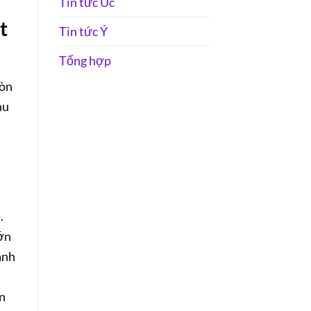
Tin tức Úc
t
Tin tức Ý
Tổng hợp
còn
hu
.
lớn
anh
an