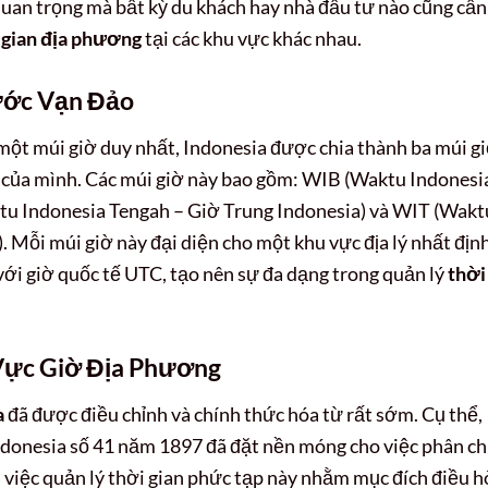
 quan trọng mà bất kỳ du khách hay nhà đầu tư nào cũng cần
 gian địa phương
tại các khu vực khác nhau.
ước Vạn Đảo
một múi giờ duy nhất, Indonesia được chia thành ba múi g
n của mình. Các múi giờ này bao gồm: WIB (Waktu Indonesi
tu Indonesia Tengah – Giờ Trung Indonesia) và WIT (Wakt
 Mỗi múi giờ này đại diện cho một khu vực địa lý nhất địn
 với giờ quốc tế UTC, tạo nên sự đa dạng trong quản lý
thời
 Vực Giờ Địa Phương
a
đã được điều chỉnh và chính thức hóa từ rất sớm. Cụ thể,
donesia số 41 năm 1897 đã đặt nền móng cho việc phân ch
, việc quản lý thời gian phức tạp này nhằm mục đích điều h