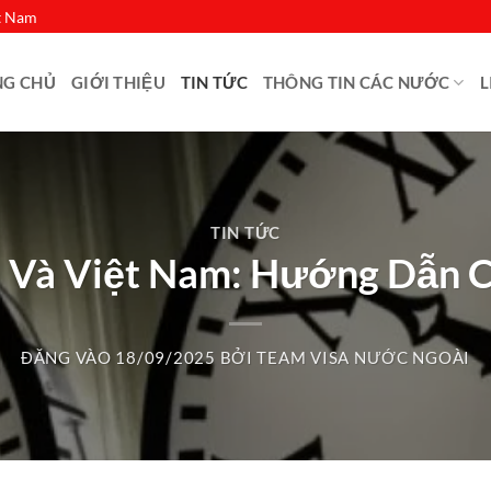
ệt Nam
NG CHỦ
GIỚI THIỆU
TIN TỨC
THÔNG TIN CÁC NƯỚC
L
TIN TỨC
 Và Việt Nam: Hướng Dẫn C
ĐĂNG VÀO
18/09/2025
BỞI
TEAM VISA NƯỚC NGOÀI