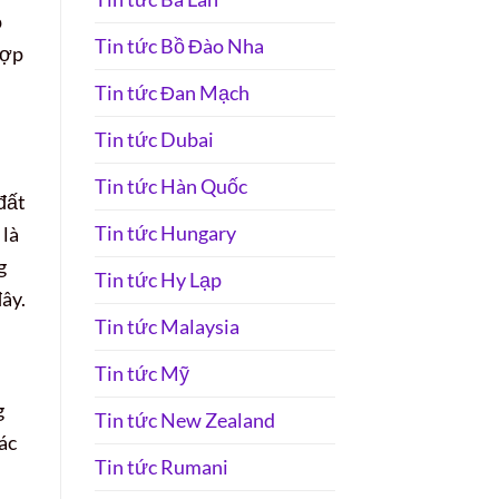
p
Tin tức Bồ Đào Nha
hợp
Tin tức Đan Mạch
Tin tức Dubai
Tin tức Hàn Quốc
 đất
Tin tức Hungary
là
g
Tin tức Hy Lạp
đây.
Tin tức Malaysia
Tin tức Mỹ
g
Tin tức New Zealand
ác
Tin tức Rumani