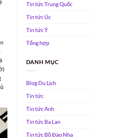
ở
Tin tức Trung Quốc
Tin tức Úc
Tin tức Ý
àn
Tổng hợp
.
à
DANH MỤC
ờ)
g
Blog Du Lịch
hủ
Tin tức
Tin tức Anh
Tin tức Ba Lan
Tin tức Bồ Đào Nha