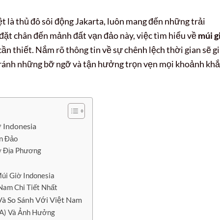
t là thủ đô sôi động Jakarta, luôn mang đến những trải
đặt chân đến mảnh đất vạn đảo này, việc tìm hiểu về
múi g
cần thiết. Nắm rõ thông tin về sự chênh lệch thời gian sẽ g
 tránh những bỡ ngỡ và tận hưởng trọn vẹn mọi khoảnh khắ
 Indonesia
n Đảo
ờ Địa Phương
Múi Giờ Indonesia
Nam Chi Tiết Nhất
Và So Sánh Với Việt Nam
TA) Và Ảnh Hưởng