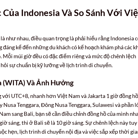
 Của Indonesia Và So Sánh Với Việ
là như nhau, điều quan trọng là phải hiểu rằng Indonesia 
ng đáng kể đến những du khách có kế hoạch khám phá các k
. Mỗi múi giờ đều có đặc điểm riêng và mức độ chênh lệch
hỏi sự chuẩn bị kỹ lưỡng về lịch trình di chuyển.
ia (WITA) Và Ảnh Hưởng
 với UTC+8, nhanh hơn Việt Nam và Jakarta 1 giờ đồng hồ
Tây Nusa Tenggara, Đông Nusa Tenggara, Sulawesi và phần 
 Nam sang Bali, bạn sẽ cần điều chỉnh đồng hồ của mình nh
giờ sáng, thì ở Bali sẽ là 10 giờ sáng. Sự chênh lệch này tuy
 hẹn, lịch trình di chuyển nội địa và việc sắp xếp thời gi