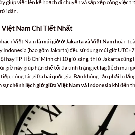
y giúp việc lên kế hoạch di chuyển và sắp xếp công việc tr
ười dân.
 Việt Nam Chi Tiết Nhất
 khách Việt Nam là
múi giờ ở Jakarta và Việt Nam
hoàn to
y Indonesia (bao gồm Jakarta) đều sử dụng múi giờ UTC+7
ội hay TP. Hồ Chí Minh chỉ 10 giờ sáng, thì ở Jakarta cũng l
 giờ này giúp hạn chế tối đa tình trạng jet lag (lệch múi gi
 tiếp, công tác giữa hai quốc gia. Bạn không cần phải lo lắn
án sự
chênh lệch giờ giữa Việt Nam và Indonesia
khi đến t