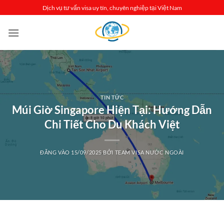
Bỏ
Dịch vụ tư vấn visa uy tín, chuyên nghiệp tại Việt Nam
qua
nội
dung
TIN TỨC
Múi Giờ Singapore Hiện Tại: Hướng Dẫn
Chi Tiết Cho Du Khách Việt
ĐĂNG VÀO
15/09/2025
BỞI
TEAM VISA NƯỚC NGOÀI