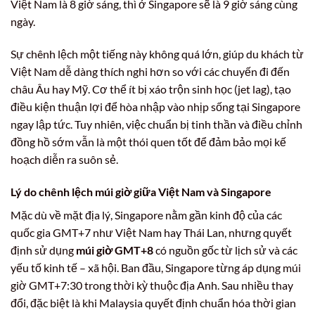
Việt Nam là 8 giờ sáng, thì ở Singapore sẽ là 9 giờ sáng cùng
ngày.
Sự chênh lệch một tiếng này không quá lớn, giúp du khách từ
Việt Nam dễ dàng thích nghi hơn so với các chuyến đi đến
châu Âu hay Mỹ. Cơ thể ít bị xáo trộn sinh học (jet lag), tạo
điều kiện thuận lợi để hòa nhập vào nhịp sống tại Singapore
ngay lập tức. Tuy nhiên, việc chuẩn bị tinh thần và điều chỉnh
đồng hồ sớm vẫn là một thói quen tốt để đảm bảo mọi kế
hoạch diễn ra suôn sẻ.
Lý do chênh lệch múi giờ giữa Việt Nam và Singapore
Mặc dù về mặt địa lý, Singapore nằm gần kinh độ của các
quốc gia GMT+7 như Việt Nam hay Thái Lan, nhưng quyết
định sử dụng
múi giờ GMT+8
có nguồn gốc từ lịch sử và các
yếu tố kinh tế – xã hội. Ban đầu, Singapore từng áp dụng múi
giờ GMT+7:30 trong thời kỳ thuộc địa Anh. Sau nhiều thay
đổi, đặc biệt là khi Malaysia quyết định chuẩn hóa thời gian