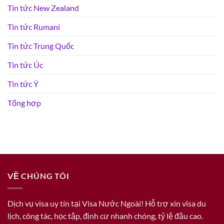
Tin tức New Zealand
Tin tức Rumani
Tin tức Trung Quốc
Tin tức Úc
Tin tức Ý
Tổng hợp
VỀ CHÚNG TÔI
Dịch vụ visa uy tín tại Visa Nước Ngoài! Hỗ trợ xin visa du
lịch, công tác, học tập, định cư nhanh chóng, tỷ lệ đậu cao.