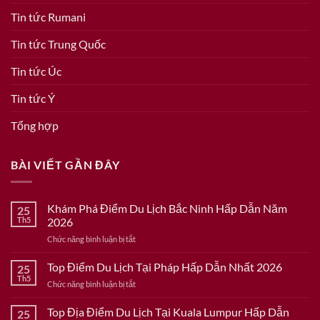
Tin tức Rumani
Tin tức Trung Quốc
Tin tức Úc
Tin tức Ý
Tổng hợp
BÀI VIẾT GẦN ĐÂY
Khám Phá Điểm Du Lịch Bắc Ninh Hấp Dẫn Năm
25
Th5
2026
ở
Chức năng bình luận bị tắt
Khám
Phá
Top Điểm Du Lịch Tại Pháp Hấp Dẫn Nhất 2026
25
Điểm
Th5
ở
Chức năng bình luận bị tắt
Du
Top
Lịch
Điểm
Top Địa Điểm Du Lịch Tại Kuala Lumpur Hấp Dẫn
Bắc
25
Du