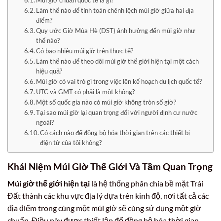
Làm thế nào để tính toán chênh lệch múi giờ giữa hai địa
điểm?
Quy ước Giờ Mùa Hè (DST) ảnh hưởng đến múi giờ như
thế nào?
Có bao nhiêu múi giờ trên thực tế?
Làm thế nào để theo dõi múi giờ thế giới hiện tại một cách
hiệu quả?
Múi giờ có vai trò gì trong việc lên kế hoạch du lịch quốc tế?
UTC và GMT có phải là một không?
Một số quốc gia nào có múi giờ không tròn số giờ?
Tại sao múi giờ lại quan trọng đối với người định cư nước
ngoài?
Có cách nào để đồng bộ hóa thời gian trên các thiết bị
điện tử của tôi không?
Khái Niệm Múi Giờ Thế Giới Và Tầm Quan Trọng
Múi giờ thế giới hiện tại
là hệ thống phân chia bề mặt Trái
Đất thành các khu vực địa lý dựa trên kinh độ, nơi tất cả các
địa điểm trong cùng một múi giờ sẽ cùng sử dụng một giờ
chuẩn. Điều này được thiết lập để đồng bộ hóa thời gian