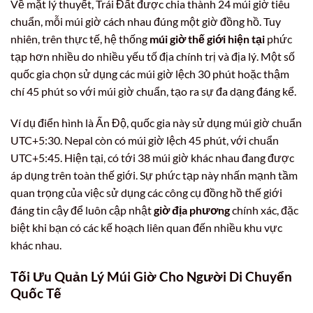
Về mặt lý thuyết, Trái Đất được chia thành 24 múi giờ tiêu
chuẩn, mỗi múi giờ cách nhau đúng một giờ đồng hồ. Tuy
nhiên, trên thực tế, hệ thống
múi giờ thế giới hiện tại
phức
tạp hơn nhiều do nhiều yếu tố địa chính trị và địa lý. Một số
quốc gia chọn sử dụng các múi giờ lệch 30 phút hoặc thậm
chí 45 phút so với múi giờ chuẩn, tạo ra sự đa dạng đáng kể.
Ví dụ điển hình là Ấn Độ, quốc gia này sử dụng múi giờ chuẩn
UTC+5:30. Nepal còn có múi giờ lệch 45 phút, với chuẩn
UTC+5:45. Hiện tại, có tới 38 múi giờ khác nhau đang được
áp dụng trên toàn thế giới. Sự phức tạp này nhấn mạnh tầm
quan trọng của việc sử dụng các công cụ đồng hồ thế giới
đáng tin cậy để luôn cập nhật
giờ địa phương
chính xác, đặc
biệt khi bạn có các kế hoạch liên quan đến nhiều khu vực
khác nhau.
Tối Ưu Quản Lý Múi Giờ Cho Người Di Chuyển
Quốc Tế