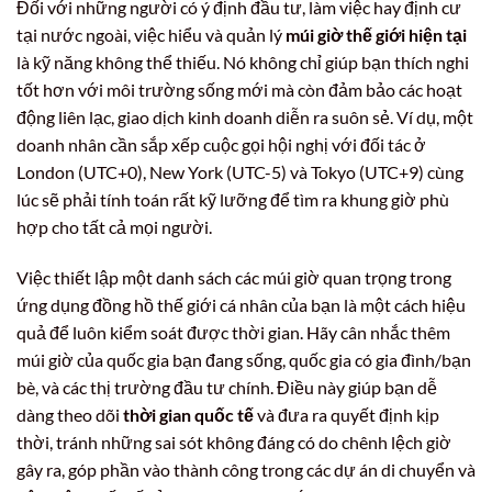
Đối với những người có ý định đầu tư, làm việc hay định cư
tại nước ngoài, việc hiểu và quản lý
múi giờ thế giới hiện tại
là kỹ năng không thể thiếu. Nó không chỉ giúp bạn thích nghi
tốt hơn với môi trường sống mới mà còn đảm bảo các hoạt
động liên lạc, giao dịch kinh doanh diễn ra suôn sẻ. Ví dụ, một
doanh nhân cần sắp xếp cuộc gọi hội nghị với đối tác ở
London (UTC+0), New York (UTC-5) và Tokyo (UTC+9) cùng
lúc sẽ phải tính toán rất kỹ lưỡng để tìm ra khung giờ phù
hợp cho tất cả mọi người.
Việc thiết lập một danh sách các múi giờ quan trọng trong
ứng dụng đồng hồ thế giới cá nhân của bạn là một cách hiệu
quả để luôn kiểm soát được thời gian. Hãy cân nhắc thêm
múi giờ của quốc gia bạn đang sống, quốc gia có gia đình/bạn
bè, và các thị trường đầu tư chính. Điều này giúp bạn dễ
dàng theo dõi
thời gian quốc tế
và đưa ra quyết định kịp
thời, tránh những sai sót không đáng có do chênh lệch giờ
gây ra, góp phần vào thành công trong các dự án di chuyển và