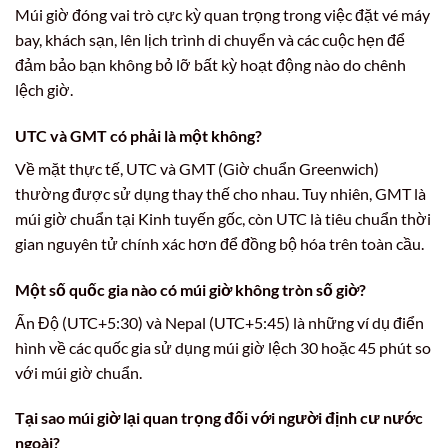
Múi giờ đóng vai trò cực kỳ quan trọng trong việc đặt vé máy
bay, khách sạn, lên lịch trình di chuyển và các cuộc hẹn để
đảm bảo bạn không bỏ lỡ bất kỳ hoạt động nào do chênh
lệch giờ.
UTC và GMT có phải là một không?
Về mặt thực tế, UTC và GMT (Giờ chuẩn Greenwich)
thường được sử dụng thay thế cho nhau. Tuy nhiên, GMT là
múi giờ chuẩn tại Kinh tuyến gốc, còn UTC là tiêu chuẩn thời
gian nguyên tử chính xác hơn để đồng bộ hóa trên toàn cầu.
Một số quốc gia nào có múi giờ không tròn số giờ?
Ấn Độ (UTC+5:30) và Nepal (UTC+5:45) là những ví dụ điển
hình về các quốc gia sử dụng múi giờ lệch 30 hoặc 45 phút so
với múi giờ chuẩn.
Tại sao múi giờ lại quan trọng đối với người định cư nước
ngoài?