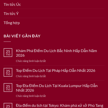
Tin tức Úc
Tin tức Ý
Tổng hợp
BÀI VIẾT GẦN ĐÂY
Khám Phá Điểm Du Lịch Bắc Ninh Hấp Dẫn Năm
25
Th5
2026
ở
Chức năng bình luận bị tắt
Khám
Phá
Top Điểm Du Lịch Tại Pháp Hấp Dẫn Nhất 2026
25
Điểm
Th5
ở
Chức năng bình luận bị tắt
Du
Top
Lịch
Điểm
Top Địa Điểm Du Lịch Tại Kuala Lumpur Hấp Dẫn
Bắc
25
Du
Th5
Nhất 2026
Ninh
Lịch
Hấp
ở
Chức năng bình luận bị tắt
Tại
Dẫn
Top
Pháp
Năm
Địa
Địa điểm du lịch tại Tokyo: Khám phá xứ sở Phù Tang
Hấp
25
2026
Điểm