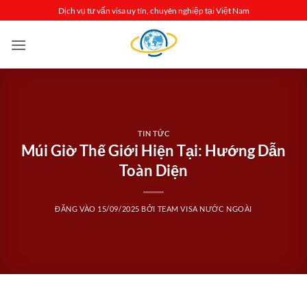
Bỏ
Dịch vụ tư vấn visa uy tín, chuyên nghiệp tại Việt Nam
qua
nội
dung
TIN TỨC
Múi Giờ Thế Giới Hiện Tại: Hướng Dẫn
Toàn Diện
ĐĂNG VÀO
15/09/2025
BỞI
TEAM VISA NƯỚC NGOÀI