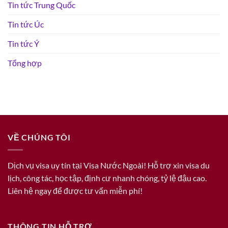
Tin tức Trung Quốc
Tin tức Úc
Tin tức Ý
Tổng hợp
VỀ CHÚNG TÔI
Dịch vụ visa uy tín tại Visa Nước Ngoài! Hỗ trợ xin visa du
lịch, công tác, học tập, định cư nhanh chóng, tỷ lệ đậu cao.
Liên hệ ngay để được tư vấn miễn phí!
THÔNG TIN HỖ TRỢ