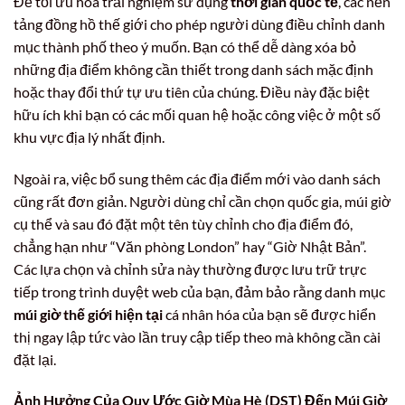
Để tối ưu hóa trải nghiệm sử dụng
thời gian quốc tế
, các nền
tảng đồng hồ thế giới cho phép người dùng điều chỉnh danh
mục thành phố theo ý muốn. Bạn có thể dễ dàng xóa bỏ
những địa điểm không cần thiết trong danh sách mặc định
hoặc thay đổi thứ tự ưu tiên của chúng. Điều này đặc biệt
hữu ích khi bạn có các mối quan hệ hoặc công việc ở một số
khu vực địa lý nhất định.
Ngoài ra, việc bổ sung thêm các địa điểm mới vào danh sách
cũng rất đơn giản. Người dùng chỉ cần chọn quốc gia, múi giờ
cụ thể và sau đó đặt một tên tùy chỉnh cho địa điểm đó,
chẳng hạn như “Văn phòng London” hay “Giờ Nhật Bản”.
Các lựa chọn và chỉnh sửa này thường được lưu trữ trực
tiếp trong trình duyệt web của bạn, đảm bảo rằng danh mục
múi giờ thế giới hiện tại
cá nhân hóa của bạn sẽ được hiển
thị ngay lập tức vào lần truy cập tiếp theo mà không cần cài
đặt lại.
Ảnh Hưởng Của Quy Ước Giờ Mùa Hè (DST) Đến Múi Giờ