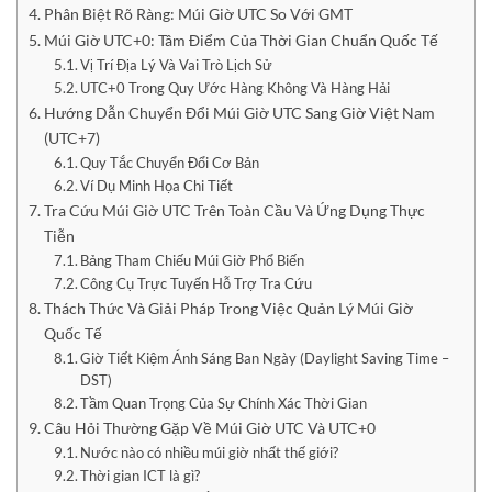
Phân Biệt Rõ Ràng: Múi Giờ UTC So Với GMT
Múi Giờ UTC+0: Tâm Điểm Của Thời Gian Chuẩn Quốc Tế
Vị Trí Địa Lý Và Vai Trò Lịch Sử
UTC+0 Trong Quy Ước Hàng Không Và Hàng Hải
Hướng Dẫn Chuyển Đổi Múi Giờ UTC Sang Giờ Việt Nam
(UTC+7)
Quy Tắc Chuyển Đổi Cơ Bản
Ví Dụ Minh Họa Chi Tiết
Tra Cứu Múi Giờ UTC Trên Toàn Cầu Và Ứng Dụng Thực
Tiễn
Bảng Tham Chiếu Múi Giờ Phổ Biến
Công Cụ Trực Tuyến Hỗ Trợ Tra Cứu
Thách Thức Và Giải Pháp Trong Việc Quản Lý Múi Giờ
Quốc Tế
Giờ Tiết Kiệm Ánh Sáng Ban Ngày (Daylight Saving Time –
DST)
Tầm Quan Trọng Của Sự Chính Xác Thời Gian
Câu Hỏi Thường Gặp Về Múi Giờ UTC Và UTC+0
Nước nào có nhiều múi giờ nhất thế giới?
Thời gian ICT là gì?