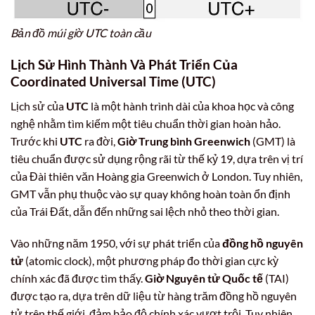
Bản đồ múi giờ UTC toàn cầu
Lịch Sử Hình Thành Và Phát Triển Của
Coordinated Universal Time (UTC)
Lịch sử của
UTC
là một hành trình dài của khoa học và công
nghệ nhằm tìm kiếm một tiêu chuẩn thời gian hoàn hảo.
Trước khi
UTC
ra đời,
Giờ Trung bình Greenwich
(GMT) là
tiêu chuẩn được sử dụng rộng rãi từ thế kỷ 19, dựa trên vị trí
của Đài thiên văn Hoàng gia Greenwich ở London. Tuy nhiên,
GMT vẫn phụ thuộc vào sự quay không hoàn toàn ổn định
của Trái Đất, dẫn đến những sai lệch nhỏ theo thời gian.
Vào những năm 1950, với sự phát triển của
đồng hồ nguyên
tử
(atomic clock), một phương pháp đo thời gian cực kỳ
chính xác đã được tìm thấy.
Giờ Nguyên tử Quốc tế
(TAI)
được tạo ra, dựa trên dữ liệu từ hàng trăm đồng hồ nguyên
tử trên thế giới, đảm bảo độ chính xác vượt trội. Tuy nhiên,