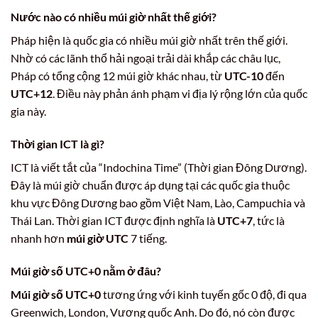
Nước nào có nhiều múi giờ nhất thế giới?
Pháp hiện là quốc gia có nhiều múi giờ nhất trên thế giới.
Nhờ có các lãnh thổ hải ngoại trải dài khắp các châu lục,
Pháp có tổng cộng 12 múi giờ khác nhau, từ
UTC-10
đến
UTC+12
. Điều này phản ánh phạm vi địa lý rộng lớn của quốc
gia này.
Thời gian ICT là gì?
ICT là viết tắt của “Indochina Time” (Thời gian Đông Dương).
Đây là múi giờ chuẩn được áp dụng tại các quốc gia thuộc
khu vực Đông Dương bao gồm Việt Nam, Lào, Campuchia và
Thái Lan. Thời gian ICT được định nghĩa là
UTC+7
, tức là
nhanh hơn
múi giờ UTC
7 tiếng.
Múi giờ số UTC+0 nằm ở đâu?
Múi giờ số UTC+0
tương ứng với kinh tuyến gốc 0 độ, đi qua
Greenwich, London, Vương quốc Anh. Do đó, nó còn được