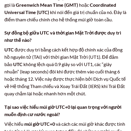
gọi là
Greenwich Mean Time (GMT)
hoặc
Coordinated
Universal Time (UTC)
khi nói đến giá trị chuẩn của nó. Đây là
điểm tham chiếu chính cho hệ thống múi giờ toàn cầu.
Sự đồng bộ giữa UTC và thời gian Mặt Trời được duy trì
như thế nào?
UTC
được duy trì bằng cách kết hợp độ chính xác của đồng
hồ nguyên tử (TAI) với thời gian Mặt Trời (UT1). Để đảm
bảo
UTC
không lệch quá 0.9 giây so với UT1, các “giây
nhuận” (leap seconds) đôi khi được thêm vào cuối tháng 6
hoặc tháng 12. Việc này được thực hiện bởi Dịch vụ Quốc tế
về Hệ thống Tham chiếu và Xoay Trái Đất (IERS) khi Trái Đất
quay chậm lại hoặc nhanh hơn một chút.
Tại sao việc hiểu múi giờ UTC+0 lại quan trọng với người
muốn định cư nước ngoài?
Việc hiểu
múi giờ UTC+0
và cách các múi giờ khác được tính