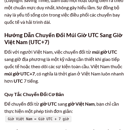
(Daylight Saving Time), đảm bảo mọi hoạt động diễn ra theo
một chuẩn mực duy nhất, không gây hiểu lầm. Sự đồng bộ
này là yếu tố sống còn trong việc điều phối các chuyến bay
quốc tế và hải trình dài.
Hướng Dẫn Chuyển Đổi Múi Giờ UTC Sang Giờ
Việt Nam (UTC+7)
Đối với người Việt Nam, việc chuyển đổi từ
múi giờ UTC
sang giờ địa phương là một kỹ năng cần thiết khi giao tiếp
quốc tế hoặc theo dõi các sự kiện toàn cầu. Việt Nam thuộc
múi giờ UTC+7
, có nghĩa là thời gian ở Việt Nam luôn nhanh
hơn
UTC
7 tiếng.
Quy Tắc Chuyển Đổi Cơ Bản
Để chuyển đổi từ
giờ UTC
sang
giờ Việt Nam
, bạn chỉ cần
thực hiện một phép tính đơn giản:
Giờ Việt Nam = Giờ UTC + 7 giờ