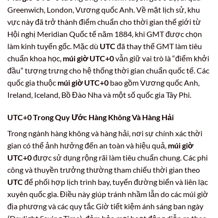
Greenwich, London, Vương quốc Anh. Về mặt lịch sử, khu
vực này đã trở thành điểm chuẩn cho thời gian thế giới từ
Hội nghị Meridian Quốc tế năm 1884, khi GMT được chọn
làm kinh tuyến gốc. Mặc dù
UTC
đã thay thế GMT làm tiêu
chuẩn khoa học,
múi giờ UTC+0
vẫn giữ vai trò là “điểm khởi
đầu” tượng trưng cho hệ thống thời gian chuẩn quốc tế. Các
quốc gia thuộc
múi giờ UTC+0
bao gồm Vương quốc Anh,
Ireland, Iceland, Bồ Đào Nha và một số quốc gia Tây Phi.
UTC+0 Trong Quy Ước Hàng Không Và Hàng Hải
Trong ngành hàng không và hàng hải, nơi sự chính xác thời
gian có thể ảnh hưởng đến an toàn và hiệu quả,
múi giờ
UTC+0
được sử dụng rộng rãi làm tiêu chuẩn chung. Các phi
công và thuyền trưởng thường tham chiếu thời gian theo
UTC
để phối hợp lịch trình bay, tuyến đường biển và liên lạc
xuyên quốc gia. Điều này giúp tránh nhầm lẫn do các múi giờ
địa phương và các quy tắc Giờ tiết kiệm ánh sáng ban ngày