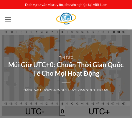
Bỏ
Dịch vụ tư vấn visa uy tín, chuyên nghiệp tại Việt Nam
qua
nội
dung
TIN TỨC
Múi Giờ UTC+0: Chuẩn Thời Gian Quốc
Tế Cho Mọi Hoạt Động
ĐĂNG VÀO
18/09/2025
BỞI
TEAM VISA NƯỚC NGOÀI