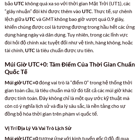
bảo
UTC
không quá xa so với thời gian Mặt Trời (UT1), các
“giây nhuận” đôi khi được thêm vào
UTC
. Thực tế, sự chênh
lệch giữa
UTC
và GMT không bao giờ vượt quá 0.9 giây,
khiến chúng được coi là tương đương trong hầu hết các ứng
dụng hàng ngày và dân dụng. Tuy nhiên, trong các lĩnh vực
đòi hỏi độ chính xác tuyệt đối như vệ tinh, hàng không, hoặc
tài chính,
UTC
là tiêu chuẩn được ưu tiên.
Múi Giờ UTC+0: Tâm Điểm Của Thời Gian Chuẩn
Quốc Tế
Múi giờ UTC+0
đóng vai trò là “điểm 0” trong hệ thống thời
gian toàn cầu, là tiêu chuẩn mà từ đó tất cả các múi giờ khác
được tính toán. Đây không chỉ là một quy ước kỹ thuật mà
còn có ý nghĩa lịch sử và địa lý sâu sắc, là nền tảng cho sự
đồng bộ hóa thời gian trên phạm vi quốc tế.
Vị Trí Địa Lý Và Vai Trò Lịch Sử
Múi giờ UTC+0
tương ứng với kinh tuyến gốc 0 độ, đi qua