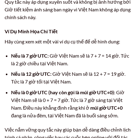
Quy tắc này áp dụng xuyên suốt và không bị ảnh hưởng bởi
Giờ tiết kiệm ánh sáng ban ngày vì Việt Nam không áp dụng
chính sách này.
Ví Dụ Minh Họa Chi Tiết
Hãy cùng xem xét một vài ví dụ cụ thể để dễ hình dung:
Nếu là 7 giờ UTC:
Giờ Việt Nam sẽ là 7 + 7 = 14 giờ. Tức
là 2 giờ chiều tại Việt Nam.
Nếu là 12 giờ UTC:
Giờ Việt Nam sẽ là 12 + 7 = 19 giờ.
Tức là 7 giờ tối tại Việt Nam.
Nếu là 0 giờ UTC (hay còn gọi là múi giờ UTC+0):
Giờ
Việt Nam sẽ là 0 + 7 = 7 giờ. Tức là 7 giờ sáng tại Việt
Nam. Điều này khẳng định rằng khi ở
múi giờ UTC+0
đang là nửa đêm, tại Việt Nam đã là buổi sáng sớm.
Việc nắm vững quy tắc này giúp bạn dễ dàng điều chỉnh lịch
trình cá nhân, công việc hay các cuộc hẹn online với đối tác