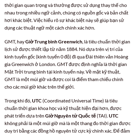
thời gian quan trọng và thường được sử dụng thay thế cho
nhau trong nhiều ngữ cảnh, chúng có nguồn gốc và bản chất
hơi khác biệt. Việc hiểu rõ sự khác biệt này sẽ giúp bạn sử
dụng các thuật ngữ một cách chính xác hơn.
GMT, hay
Giờ Trung bình Greenwich
, là tiêu chuẩn thời gian
lịch sử được thiết lập từ năm 1884. Nó dựa trên vị trí của
kinh tuyến gốc (kinh tuyến 0 độ) đi qua Đài thiên văn Hoàng
gia Greenwich ở London. GMT được định nghĩa là thời gian
Mặt Trời trung bình tại kinh tuyến này. Về mặt kỹ thuật,
GMT là một múi giờ và được coi là điểm tham chiếu chính
cho các múi giờ khác trên thế giới.
Trong khi đó,
UTC
(Coordinated Universal Time) là tiêu
chuẩn thời gian khoa học và kỹ thuật hiện đại hơn, được
phát triển dựa trên
Giờ Nguyên tử Quốc tế
(TAI).
UTC
không phải là một múi giờ mà là một thang đo thời gian được
duy trì bằng các đồng hồ nguyên tử cực kỳ chính xác. Để đảm