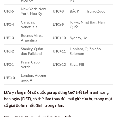
Hoa Kỳ
Nam
New York, New
UTC-5
UTC+8
Bắc Kinh, Trung Quốc
York, Hoa Kỳ
Caracas,
Tokyo, Nhật Bản, Hàn
UTC-4
UTC+9
Venezuela
Quốc
Buenos Aires,
UTC-3
UTC+10
Sydney, Úc
Argentina
Stanley, Quần
Honiara, Quần đảo
UTC-2
UTC+11
đảo Falkland
Solomon
Praia, Cabo
UTC-1
UTC+12
Suva, Fiji
Verde
London, Vương
UTC+0
quốc Anh
Lưu ý rằng một số quốc gia áp dụng Giờ tiết kiệm ánh sáng
ban ngày (DST), có thể làm thay đổi múi giờ của họ trong một
số giai đoạn nhất định trong năm.