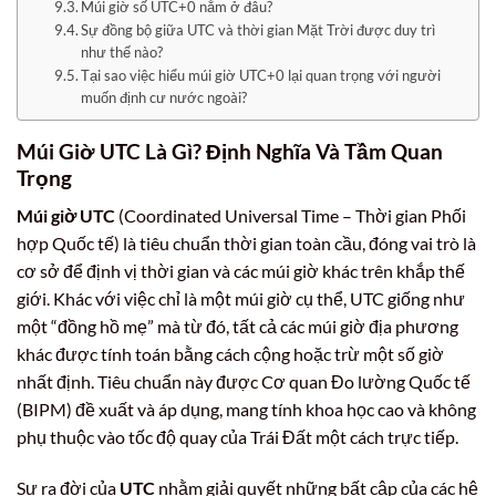
Múi giờ số UTC+0 nằm ở đâu?
Sự đồng bộ giữa UTC và thời gian Mặt Trời được duy trì
như thế nào?
Tại sao việc hiểu múi giờ UTC+0 lại quan trọng với người
muốn định cư nước ngoài?
Múi Giờ UTC Là Gì? Định Nghĩa Và Tầm Quan
Trọng
Múi giờ UTC
(Coordinated Universal Time – Thời gian Phối
hợp Quốc tế) là tiêu chuẩn thời gian toàn cầu, đóng vai trò là
cơ sở để định vị thời gian và các múi giờ khác trên khắp thế
giới. Khác với việc chỉ là một múi giờ cụ thể, UTC giống như
một “đồng hồ mẹ” mà từ đó, tất cả các múi giờ địa phương
khác được tính toán bằng cách cộng hoặc trừ một số giờ
nhất định. Tiêu chuẩn này được Cơ quan Đo lường Quốc tế
(BIPM) đề xuất và áp dụng, mang tính khoa học cao và không
phụ thuộc vào tốc độ quay của Trái Đất một cách trực tiếp.
Sự ra đời của
UTC
nhằm giải quyết những bất cập của các hệ