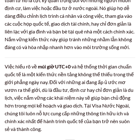
toán từ nó là cực kỳ quan trọng đối với những người muốn
định cư, làm việc hoặc đầu tư ở nước ngoài. Nó giúp họ dễ
dàng điều chỉnh lịch trình cá nhân và công việc, tham gia vào
các cuộc họp quốc tế, giao dịch tài chính, hay chỉ đơn giản là
liên lạc với gia đình và bạn bè tại quê nhà một cách chính xác.
Nắm vững kiến thức này giúp tránh những nhầm lẫn không
đáng có và hòa nhập nhanh hơn vào môi trường sống mới.
Việc hiểu rõ về
múi giờ UTC+0
và hệ thống thời gian chuẩn
quốc tế là một kiến thức nền tảng không thể thiếu trong thế
giới phẳng ngày nay. Đối với những ai đang ấp ủ ước mơ
vươn ra thế giới, dù là đầu tư, định cư hay chỉ đơn giản là du
lịch, việc nắm vững các khái niệm này sẽ giúp bạn chủ động
hơn trong mọi kế hoạch và giao dịch. Tại Visa Nước Ngoài,
chúng tôi luôn nỗ lực cung cấp những thông tin hữu ích và
chính xác nhất để hành trình quốc tế của bạn trở nên suôn
sẻ và thành công.