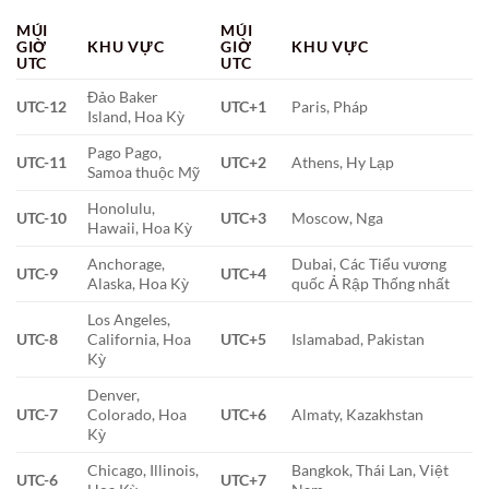
MÚI
MÚI
GIỜ
KHU VỰC
GIỜ
KHU VỰC
UTC
UTC
Đảo Baker
UTC-12
UTC+1
Paris, Pháp
Island, Hoa Kỳ
Pago Pago,
UTC-11
UTC+2
Athens, Hy Lạp
Samoa thuộc Mỹ
Honolulu,
UTC-10
UTC+3
Moscow, Nga
Hawaii, Hoa Kỳ
Anchorage,
Dubai, Các Tiểu vương
UTC-9
UTC+4
Alaska, Hoa Kỳ
quốc Ả Rập Thống nhất
Los Angeles,
UTC-8
California, Hoa
UTC+5
Islamabad, Pakistan
Kỳ
Denver,
UTC-7
Colorado, Hoa
UTC+6
Almaty, Kazakhstan
Kỳ
Chicago, Illinois,
Bangkok, Thái Lan, Việt
UTC-6
UTC+7