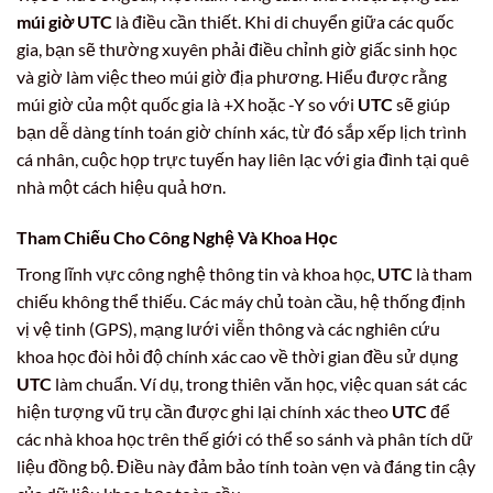
múi giờ UTC
là điều cần thiết. Khi di chuyển giữa các quốc
gia, bạn sẽ thường xuyên phải điều chỉnh giờ giấc sinh học
và giờ làm việc theo múi giờ địa phương. Hiểu được rằng
múi giờ của một quốc gia là +X hoặc -Y so với
UTC
sẽ giúp
bạn dễ dàng tính toán giờ chính xác, từ đó sắp xếp lịch trình
cá nhân, cuộc họp trực tuyến hay liên lạc với gia đình tại quê
nhà một cách hiệu quả hơn.
Tham Chiếu Cho Công Nghệ Và Khoa Học
Trong lĩnh vực công nghệ thông tin và khoa học,
UTC
là tham
chiếu không thể thiếu. Các máy chủ toàn cầu, hệ thống định
vị vệ tinh (GPS), mạng lưới viễn thông và các nghiên cứu
khoa học đòi hỏi độ chính xác cao về thời gian đều sử dụng
UTC
làm chuẩn. Ví dụ, trong thiên văn học, việc quan sát các
hiện tượng vũ trụ cần được ghi lại chính xác theo
UTC
để
các nhà khoa học trên thế giới có thể so sánh và phân tích dữ
liệu đồng bộ. Điều này đảm bảo tính toàn vẹn và đáng tin cậy