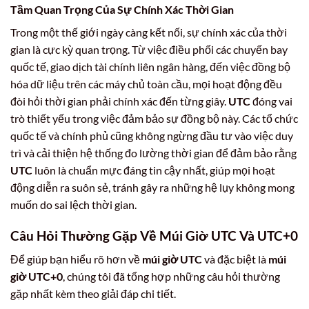
Tầm Quan Trọng Của Sự Chính Xác Thời Gian
Trong một thế giới ngày càng kết nối, sự chính xác của thời
gian là cực kỳ quan trọng. Từ việc điều phối các chuyến bay
quốc tế, giao dịch tài chính liên ngân hàng, đến việc đồng bộ
hóa dữ liệu trên các máy chủ toàn cầu, mọi hoạt động đều
đòi hỏi thời gian phải chính xác đến từng giây.
UTC
đóng vai
trò thiết yếu trong việc đảm bảo sự đồng bộ này. Các tổ chức
quốc tế và chính phủ cũng không ngừng đầu tư vào việc duy
trì và cải thiện hệ thống đo lường thời gian để đảm bảo rằng
UTC
luôn là chuẩn mực đáng tin cậy nhất, giúp mọi hoạt
động diễn ra suôn sẻ, tránh gây ra những hệ lụy không mong
muốn do sai lệch thời gian.
Câu Hỏi Thường Gặp Về Múi Giờ UTC Và UTC+0
Để giúp bạn hiểu rõ hơn về
múi giờ UTC
và đặc biệt là
múi
giờ UTC+0
, chúng tôi đã tổng hợp những câu hỏi thường
gặp nhất kèm theo giải đáp chi tiết.