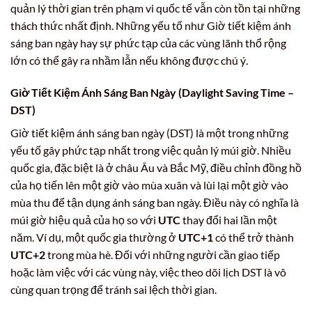
quản lý thời gian trên phạm vi quốc tế vẫn còn tồn tại những
thách thức nhất định. Những yếu tố như Giờ tiết kiệm ánh
sáng ban ngày hay sự phức tạp của các vùng lãnh thổ rộng
lớn có thể gây ra nhầm lẫn nếu không được chú ý.
Giờ Tiết Kiệm Ánh Sáng Ban Ngày (Daylight Saving Time –
DST)
Giờ tiết kiệm ánh sáng ban ngày (DST) là một trong những
yếu tố gây phức tạp nhất trong việc quản lý múi giờ. Nhiều
quốc gia, đặc biệt là ở châu Âu và Bắc Mỹ, điều chỉnh đồng hồ
của họ tiến lên một giờ vào mùa xuân và lùi lại một giờ vào
mùa thu để tận dụng ánh sáng ban ngày. Điều này có nghĩa là
múi giờ hiệu quả của họ so với
UTC
thay đổi hai lần một
năm. Ví dụ, một quốc gia thường ở
UTC+1
có thể trở thành
UTC+2
trong mùa hè. Đối với những người cần giao tiếp
hoặc làm việc với các vùng này, việc theo dõi lịch DST là vô
cùng quan trọng để tránh sai lệch thời gian.