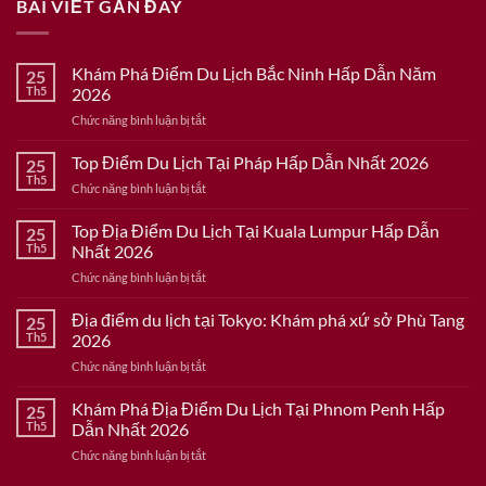
BÀI VIẾT GẦN ĐÂY
Khám Phá Điểm Du Lịch Bắc Ninh Hấp Dẫn Năm
25
Th5
2026
ở
Chức năng bình luận bị tắt
Khám
Phá
Top Điểm Du Lịch Tại Pháp Hấp Dẫn Nhất 2026
25
Điểm
Th5
ở
Chức năng bình luận bị tắt
Du
Top
Lịch
Điểm
Top Địa Điểm Du Lịch Tại Kuala Lumpur Hấp Dẫn
Bắc
25
Du
Th5
Nhất 2026
Ninh
Lịch
Hấp
ở
Chức năng bình luận bị tắt
Tại
Dẫn
Top
Pháp
Năm
Địa
Địa điểm du lịch tại Tokyo: Khám phá xứ sở Phù Tang
Hấp
25
2026
Điểm
Dẫn
Th5
2026
Du
Nhất
ở
Chức năng bình luận bị tắt
Lịch
2026
Địa
Tại
điểm
Khám Phá Địa Điểm Du Lịch Tại Phnom Penh Hấp
Kuala
25
du
Lumpur
Th5
Dẫn Nhất 2026
lịch
Hấp
ở
Chức năng bình luận bị tắt
tại
Dẫn
Khám
Tokyo:
Nhất