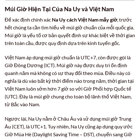
Múi Giờ Hiện Tại Của Na Uy và Việt Nam
Để xác định chính xác
Na Uy cách Việt Nam mấy giờ
, trước
hết chúng ta cần tìm hiểu về múi giờ chuẩn của mỗi quốc gia.
Múi giờ là yếu tố cơ bản quyết định sự khác biệt về thời gian
trên toàn cầu, được quy định dựa trên kinh tuyến gốc.
Việt Nam áp dụng múi giờ chuẩn là UTC+7, còn được gọi là
Giờ Đông Dương (ICT). Múi giờ này được duy trì ổn định
quanh năm mà không có sự thay đổi theo mùa. Điều này có
nghĩa là dù vào bất kỳ thời điểm nào trong năm, thời gian tại
Việt Nam luôn sớm hơn 7 giờ so với Giờ Phối hợp Quốc tế
(UTC). Đây là múi giờ chung cho toàn bộ lãnh thổ Việt Nam,
từ Bắc vào Nam.
Ngược lại, Na Uy nằm ở Châu Âu và sử dụng múi giờ Trung
Âu (CET), là UTC+1. Tuy nhiên, Na Uy cũng áp dụng quy ước
Giờ Mùa Hè (Daylight Saving Time – DST), chuyển sang Giờ