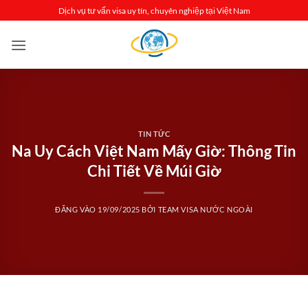
Bỏ
Dịch vụ tư vấn visa uy tín, chuyên nghiệp tại Việt Nam
qua
nội
dung
TIN TỨC
Na Uy Cách Việt Nam Mấy Giờ: Thông Tin
Chi Tiết Về Múi Giờ
ĐĂNG VÀO
19/09/2025
BỞI
TEAM VISA NƯỚC NGOÀI