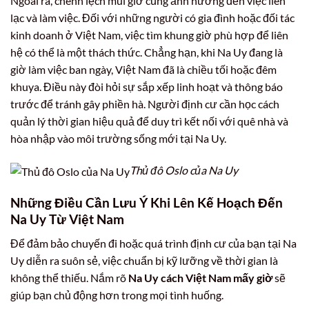
Ngoài ra, chênh lệch múi giờ cũng ảnh hưởng đến việc liên
lạc và làm việc. Đối với những người có gia đình hoặc đối tác
kinh doanh ở Việt Nam, việc tìm khung giờ phù hợp để liên
hệ có thể là một thách thức. Chẳng hạn, khi Na Uy đang là
giờ làm việc ban ngày, Việt Nam đã là chiều tối hoặc đêm
khuya. Điều này đòi hỏi sự sắp xếp linh hoạt và thông báo
trước để tránh gây phiền hà. Người định cư cần học cách
quản lý thời gian hiệu quả để duy trì kết nối với quê nhà và
hòa nhập vào môi trường sống mới tại Na Uy.
Thủ đô Oslo của Na Uy
Những Điều Cần Lưu Ý Khi Lên Kế Hoạch Đến
Na Uy Từ Việt Nam
Để đảm bảo chuyến đi hoặc quá trình định cư của bạn tại Na
Uy diễn ra suôn sẻ, việc chuẩn bị kỹ lưỡng về thời gian là
không thể thiếu. Nắm rõ
Na Uy cách Việt Nam mấy giờ
sẽ
giúp bạn chủ động hơn trong mọi tình huống.