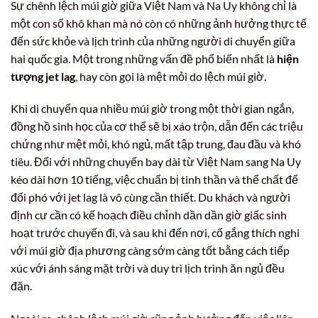
Sự chênh lệch múi giờ giữa Việt Nam và Na Uy không chỉ là
một con số khô khan mà nó còn có những ảnh hưởng thực tế
đến sức khỏe và lịch trình của những người di chuyển giữa
hai quốc gia. Một trong những vấn đề phổ biến nhất là
hiện
tượng jet lag
, hay còn gọi là mệt mỏi do lệch múi giờ.
Khi di chuyển qua nhiều múi giờ trong một thời gian ngắn,
đồng hồ sinh học của cơ thể sẽ bị xáo trộn, dẫn đến các triệu
chứng như mệt mỏi, khó ngủ, mất tập trung, đau đầu và khó
tiêu. Đối với những chuyến bay dài từ Việt Nam sang Na Uy
kéo dài hơn 10 tiếng, việc chuẩn bị tinh thần và thể chất để
đối phó với jet lag là vô cùng cần thiết. Du khách và người
định cư cần có kế hoạch điều chỉnh dần dần giờ giấc sinh
hoạt trước chuyến đi, và sau khi đến nơi, cố gắng thích nghi
với múi giờ địa phương càng sớm càng tốt bằng cách tiếp
xúc với ánh sáng mặt trời và duy trì lịch trình ăn ngủ đều
đặn.