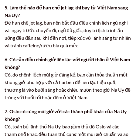
5. Làm thế nào để hạn chế jet lag khi bay từ Việt Nam sang
Na Uy?
Để hạn chế jet lag, bạn nên bắt đầu điều chỉnh lịch ngủ nghỉ
vài ngày trước chuyến đi, ngủ đủ giấc, duy trì lịch trình ăn
uống đều đặn sau khi đến nơi, tiếp xúc với ánh sáng tự nhiên
và tránh caffeine/rượu bia quá mức.
6. Có cần điều chỉnh giờ liên lạc với người thân ở Việt Nam
không?
Có, do chênh lệch múi giờ đáng kể, bạn cần thỏa thuận một
khung giờ phù hợp với cả hai bên để liên lạc hiệu quả,
thường là vào buổi sáng hoặc chiều muộn theo giờ Na Uy để
trùng với buổi tối hoặc đêm ở Việt Nam.
7. Oslo có cùng múi giờ với các thành phố khác của Na Uy
không?
Có, toàn bộ lãnh thổ Na Uy, bao gồm thủ đô Oslo và các
thành phố khác, đều tuân thủ cùng một múi giờ chuẩn và áp