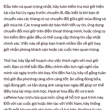
Đầu tiên và quan trọng nhất, hãy luôn kiểm tra múi giờ hiện
tại của Na Uy ngay trước chuyến đi, đặc biệt là khi bạn di
chuyển vào các tháng có sự chuyển đổi giữa giờ mùa đông và
giờ mùa hè. Các trang web dự báo thời tiết uy tín, ứng dụng
chuyển đổi múi giờ trên điện thoại thông minh, hoặc công cụ
tìm kiếm đơn giản đều có thể cung cấp thông tin cập nhật
chính xác. Việc này sẽ giúp bạn tránh nhầm lẫn về giờ bay,
giờ nhận phòng khách sạn hoặc các cuộc hẹn quan trọng.
Thứ hai, hãy lập kế hoạch cho việc thích nghi với múi giờ
mới. Bạn có thể bắt đầu điều chỉnh dần lịch ngủ nghỉ của
mình vài ngày trước khi bay. Khi đến Na Uy, hãy cố gắng tuân
thủ giờ địa phương càng sớm càng tốt: ăn uống đúng bữa,
ngủ đúng giờ, và tận dụng ánh sáng ban ngày để giúp cơ thể
điều hòa lại nhịp sinh học. Hydrat hóa đầy đủ và tránh
caffeine hay rượu bia quá mức cũng sẽ hỗ trợ quá trình này.
Đối với các cuộc gọi hoặc liên lạc với Việt Nam, hãy thống
nhất một khung giờ phù hợp với cả hai bên, thường là vào