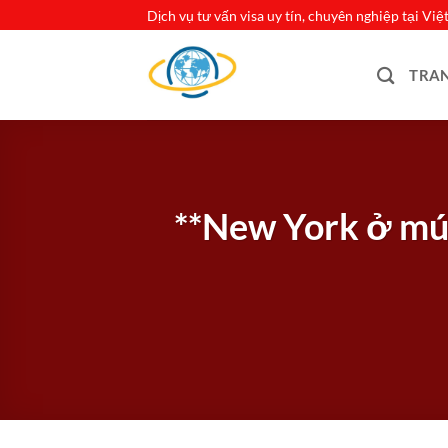
Bỏ
Dịch vụ tư vấn visa uy tín, chuyên nghiệp tại Vi
qua
nội
TRA
dung
**New York ở múi 