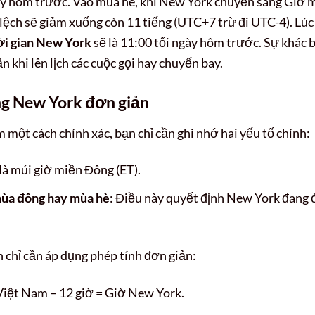
ngày hôm trước. Vào mùa hè, khi New York chuyển sang Giờ 
lệch sẽ giảm xuống còn 11 tiếng (UTC+7 trừ đi UTC-4). Lúc
ời gian New York
sẽ là 11:00 tối ngày hôm trước. Sự khác b
n khi lên lịch các cuộc gọi hay chuyến bay.
ng New York đơn giản
 một cách chính xác, bạn chỉ cần ghi nhớ hai yếu tố chính:
 là múi giờ miền Đông (ET).
mùa đông hay mùa hè
: Điều này quyết định New York đang 
n chỉ cần áp dụng phép tính đơn giản:
Việt Nam – 12 giờ = Giờ New York.