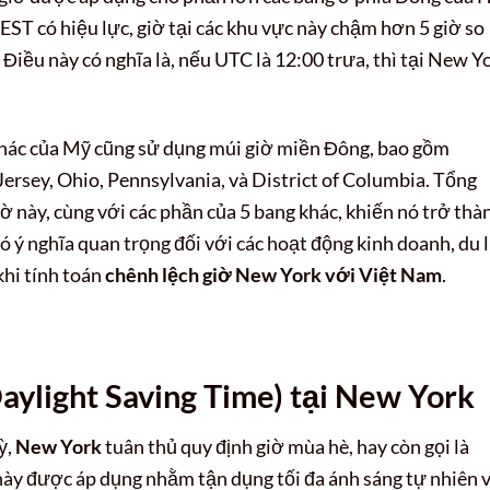
ST có hiệu lực, giờ tại các khu vực này chậm hơn 5 giờ so
Điều này có nghĩa là, nếu UTC là 12:00 trưa, thì tại New Y
khác của Mỹ cũng sử dụng múi giờ miền Đông, bao gồm
ersey, Ohio, Pennsylvania, và District of Columbia. Tổng
ờ này, cùng với các phần của 5 bang khác, khiến nó trở thà
 ý nghĩa quan trọng đối với các hoạt động kinh doanh, du l
 khi tính toán
chênh lệch giờ New York với Việt Nam
.
aylight Saving Time) tại New York
ỳ,
New York
tuân thủ quy định giờ mùa hè, hay còn gọi là
này được áp dụng nhằm tận dụng tối đa ánh sáng tự nhiên 