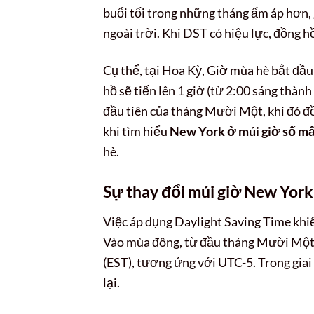
buổi tối trong những tháng ấm áp hơn,
ngoài trời. Khi DST có hiệu lực, đồng hồ
Cụ thể, tại Hoa Kỳ, Giờ mùa hè bắt đầu
hồ sẽ tiến lên 1 giờ (từ 2:00 sáng thàn
đầu tiên của tháng Mười Một, khi đó đồn
khi tìm hiểu
New York ở múi giờ số m
hè.
Sự thay đổi múi giờ New Yor
Việc áp dụng Daylight Saving Time kh
Vào mùa đông, từ đầu tháng Mười Một
(EST), tương ứng với UTC-5. Trong gia
lại.