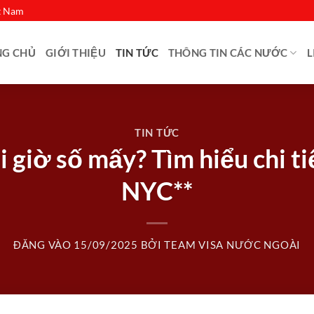
ệt Nam
NG CHỦ
GIỚI THIỆU
TIN TỨC
THÔNG TIN CÁC NƯỚC
L
TIN TỨC
giờ số mấy? Tìm hiểu chi tiế
NYC**
ĐĂNG VÀO
15/09/2025
BỞI
TEAM VISA NƯỚC NGOÀI