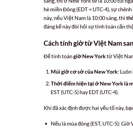
sáng, thì ở New York sẽ là 10:00 tối 
hè miền Đông (EDT = UTC-4), sự chênh 
này, nếu Việt Nam là 10:00 sáng, thì
th
đáng kể này đòi hỏi sự tính toán cẩn thậ
Cách tính giờ từ Việt Nam sa
Để tính toán
giờ New York
từ Việt Nam
Múi giờ cơ sở của New York
: Luôn
Thời điểm hiện tại ở New York là 
EST (UTC-5) hay EDT (UTC-4).
Khi đã xác định được hai yếu tố này, bạ
Nếu là mùa đông (EST, UTC-5): Giờ 