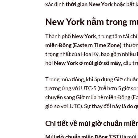
xác định
thời gian New York
hoặc bất k
New York nằm trong mú
Thành phố
New York
, trung tâm tài c
miền Đông (Eastern Time Zone)
, thườ
trọng nhất của Hoa Kỳ, bao gồm nhiều 
hỏi
New York ở múi giờ số mấy
, câu t
Trong mùa đông, khi áp dụng Giờ chuẩn
tương ứng với UTC-5 (trễ hơn 5 giờ so 
chuyển sang Giờ mùa hè miền Đông (Ea
giờ so với UTC). Sự thay đổi này là do 
Chi tiết về múi giờ chuẩn miề
Múi giờ chuẩn miền Đông (EST)
là múi