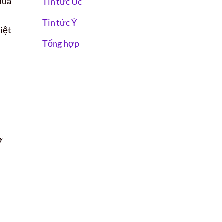
mùa
Tin tức Úc
Tin tức Ý
iệt
Tổng hợp
ở