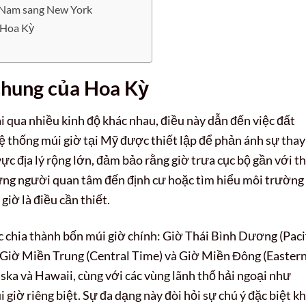
t Nam sang New York
 Hoa Kỳ
ờ chung của Hoa Kỳ
ài qua nhiều kinh độ khác nhau, điều này dẫn đến việc đất
ệ thống múi giờ tại Mỹ được thiết lập để phản ánh sự thay
vực địa lý rộng lớn, đảm bảo rằng giờ trưa cục bộ gần với t
hững người quan tâm đến định cư hoặc tìm hiểu môi trường
giờ là điều cần thiết.
c chia thành bốn múi giờ chính: Giờ Thái Bình Dương (Paci
 Giờ Miền Trung (Central Time) và Giờ Miền Đông (Easter
aska và Hawaii, cùng với các vùng lãnh thổ hải ngoại như
giờ riêng biệt. Sự đa dạng này đòi hỏi sự chú ý đặc biệt kh