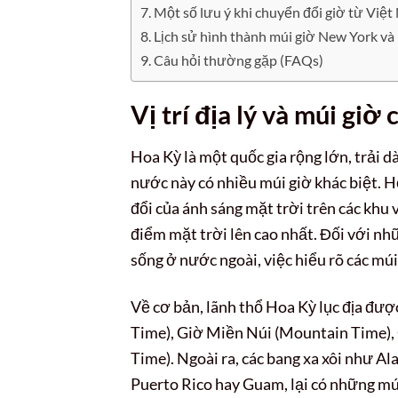
Một số lưu ý khi chuyển đổi giờ từ Việ
Lịch sử hình thành múi giờ New York và
Câu hỏi thường gặp (FAQs)
Vị trí địa lý và múi gi
Hoa Kỳ là một quốc gia rộng lớn, trải d
nước này có nhiều múi giờ khác biệt. H
đổi của ánh sáng mặt trời trên các khu 
điểm mặt trời lên cao nhất. Đối với n
sống ở nước ngoài, việc hiểu rõ các múi 
Về cơ bản, lãnh thổ Hoa Kỳ lục địa đượ
Time), Giờ Miền Núi (Mountain Time),
Time). Ngoài ra, các bang xa xôi như Al
Puerto Rico hay Guam, lại có những múi 