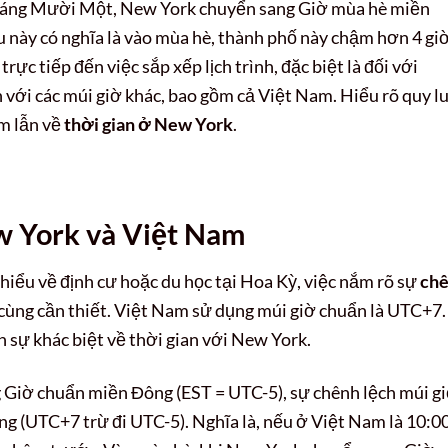
tháng Mười Một, New York chuyển sang Giờ mùa hè miền
 này có nghĩa là vào mùa hè, thành phố này chậm hơn 4 gi
ực tiếp đến việc sắp xếp lịch trình, đặc biệt là đối với
với các múi giờ khác, bao gồm cả Việt Nam. Hiểu rõ quy l
ầm lẫn về
thời gian ở New York
.
w York và Việt Nam
hiểu về định cư hoặc du học tại Hoa Kỳ, việc nắm rõ sự
ch
 cùng cần thiết. Việt Nam sử dụng múi giờ chuẩn là UTC+7.
n sự khác biệt về thời gian với New York.
 Giờ chuẩn miền Đông (EST = UTC-5), sự chênh lệch múi g
ng (UTC+7 trừ đi UTC-5). Nghĩa là, nếu ở Việt Nam là 10:0