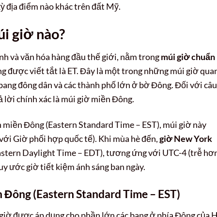
ỳ địa điểm nào khác trên đất Mỹ.
i giờ nào?
hính và văn hóa hàng đầu thế giới, nằm trong
múi giờ chuẩn
ng được viết tắt là ET. Đây là một trong những múi giờ qua
bang đông dân và các thành phố lớn ở bờ Đông. Đối với câu
rả lời chính xác là múi giờ miền Đông.
 miền Đông (Eastern Standard Time – EST), múi giờ này
với Giờ phối hợp quốc tế). Khi mùa hè đến,
giờ New York
stern Daylight Time – EDT), tương ứng với UTC-4 (trễ hơ
quy ước giờ tiết kiệm ánh sáng ban ngày.
n Đông (Eastern Standard Time – EST)
 giờ được áp dụng cho phần lớn các bang ở phía Đông của 