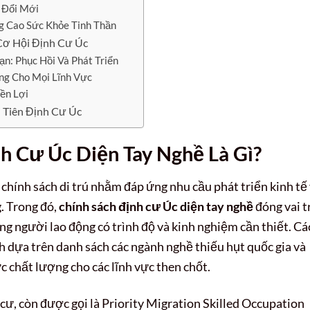
 Đổi Mới
g Cao Sức Khỏe Tinh Thần
Cơ Hội Định Cư Úc
n: Phục Hồi Và Phát Triển
ng Cho Mọi Lĩnh Vực
ền Lợi
 Tiên Định Cư Úc
h Cư Úc Diện Tay Nghề Là Gì?
hính sách di trú nhằm đáp ứng nhu cầu phát triển kinh tế
g. Trong đó,
chính sách định cư Úc diện tay nghề
đóng vai t
g người lao động có trình độ và kinh nghiệm cần thiết. Cá
 dựa trên danh sách các ngành nghề thiếu hụt quốc gia và
 chất lượng cho các lĩnh vực then chốt.
cư, còn được gọi là Priority Migration Skilled Occupation