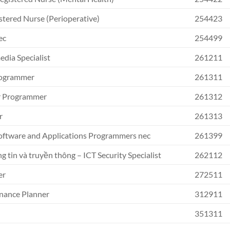
stered Nurse (Perioperative)
254423
ec
254499
dia Specialist
261211
Programmer
261311
er Programmer
261312
r
261313
oftware and Applications Programmers nec
261399
tin và truyền thông – ICT Security Specialist
262112
er
272511
enance Planner
312911
351311