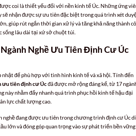
ợc coi là thiết yếu đối với nền kinh tế Úc. Những ứng vi
sẽ nhận được sự ưu tiên đặc biệt trong quá trình xét duy
 lớn, giúp rút ngắn thời gian xử lý và tăng khả năng thành c
ống lâu dài tại xứ sở chuột túi.
c Ngành Nghề Ưu Tiên Định Cư Úc
 nhật để phù hợp với tình hình kinh tế và xã hội. Tính đến
 ưu tiên định cư Úc
đã được mở rộng đáng kể, từ 17 ngàn
ng này nhằm đẩy nhanh quá trình phục hồi kinh tế hậu đại
hân lực chất lượng cao.
nh nghề đang được ưu tiên trong chương trình định cư Úc d
 cầu lớn và đóng góp quan trọng vào sự phát triển bền vững