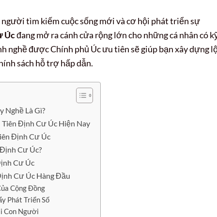
 người tìm kiếm cuộc sống mới và cơ hội phát triển sự
ư Úc
đang mở ra cánh cửa rộng lớn cho những cá nhân có k
nh nghề được Chính phủ Úc ưu tiên sẽ giúp bạn xây dựng l
hính sách hỗ trợ hấp dẫn.
y Nghề Là Gì?
 Tiên Định Cư Úc Hiện Nay
iên Định Cư Úc
Định Cư Úc?
Định Cư Úc
 Định Cư Úc Hàng Đầu
Của Cộng Đồng
y Phát Triển Số
ai Con Người