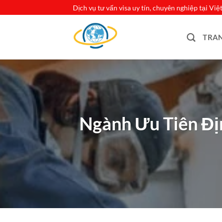
Bỏ
Dịch vụ tư vấn visa uy tín, chuyên nghiệp tại Vi
qua
nội
TRA
dung
Ngành Ưu Tiên Đị