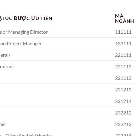
MÃ
ẠI ÚC ĐƯỢC ƯU TIÊN
NGÀNH
e or Managing Director
111111
ion Project Manager
133111
eral)
221111
ountant
221112
221113
221213
221214
232212
her
232213
 – Other Spatial Scientist
232214