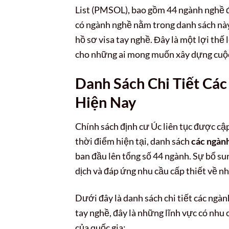
List (PMSOL), bao gồm 44 ngành nghề đư
có ngành nghề nằm trong danh sách này 
hồ sơ visa tay nghề. Đây là một lợi thế
cho những ai mong muốn xây dựng cuộc s
Danh Sách Chi Tiết Cá
Hiện Nay
Chính sách định cư Úc liên tục được cập
thời điểm hiện tại, danh sách
các ngành
ban đầu lên tổng số 44 ngành. Sự bổ su
dịch và đáp ứng nhu cầu cấp thiết về n
Dưới đây là danh sách chi tiết các ngà
tay nghề, đây là những lĩnh vực có nhu
của quốc gia: