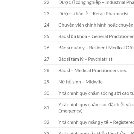
22
Dược sĩ công nghiệp – Industrial Ph
23
Dược sĩ bán lẻ – Retail Pharmacist
24
Chuyên viên chỉnh hình hoặc chuyên 
25
Bác sĩ đa khoa – General Practitioner
26
Bác sĩ quân y – Resident Medical Offi
27
Bác sĩ tâm lý – Psychiatrist
28
Bác sĩ – Medical Practitioners nec
29
Nữ hộ sinh – Midwife
30
Y tá chính quy chăm sóc người cao t
Y tá chính quy chăm sóc đặc biệt và 
31
Emergency)
32
Y tá chính quy mảng y tế – Registere
33
Y tá chính quy sức khỏe tâm thần – 