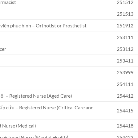
armacist
251512
251513
viên phục hình – Orthotist or Prosthetist
251912
253111
cer
253112
253411
253999
254111
uổi – Registered Nurse (Aged Care)
254412
cấp cứu – Registered Nurse (Critical Care and
254415
d Nurse (Medical)
254418
Registered Nurse (Mental Health)
254422