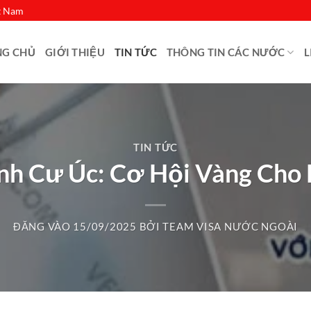
ệt Nam
NG CHỦ
GIỚI THIỆU
TIN TỨC
THÔNG TIN CÁC NƯỚC
L
TIN TỨC
nh Cư Úc: Cơ Hội Vàng Cho
ĐĂNG VÀO
15/09/2025
BỞI
TEAM VISA NƯỚC NGOÀI