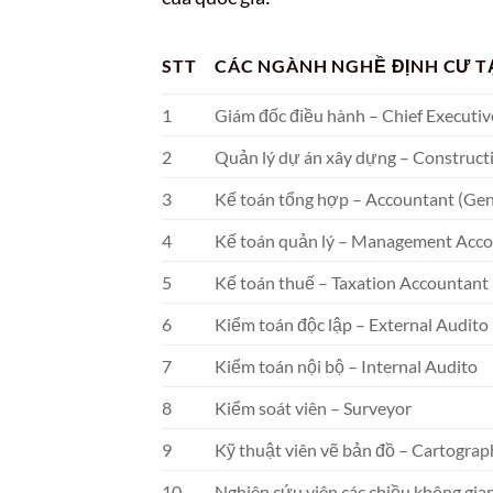
STT
CÁC NGÀNH NGHỀ ĐỊNH CƯ T
1
Giám đốc điều hành – Chief Executiv
2
Quản lý dự án xây dựng – Construct
3
Kế toán tổng hợp – Accountant (Gen
4
Kế toán quản lý – Management Acc
5
Kế toán thuế – Taxation Accountant
6
Kiểm toán độc lập – External Audito
7
Kiểm toán nội bộ – Internal Audito
8
Kiểm soát viên – Surveyor
9
Kỹ thuật viên vẽ bản đồ – Cartograp
10
Nghiên cứu viên các chiều không gian