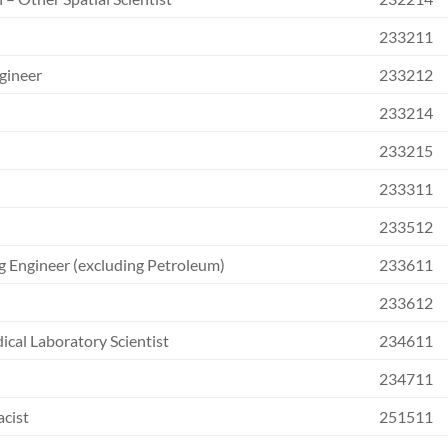
233211
ngineer
233212
233214
233215
233311
233512
ng Engineer (excluding Petroleum)
233611
233612
ical Laboratory Scientist
234611
234711
acist
251511