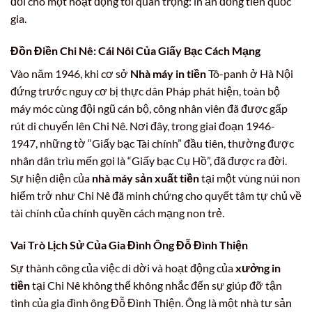
đối cho một hoạt động tối quan trọng: in ấn đồng tiền quốc
gia.
Đồn Điền Chi Nê: Cái Nôi Của Giấy Bạc Cách Mạng
Vào năm 1946, khi cơ sở
Nhà máy in tiền
Tô-panh ở Hà Nội
đứng trước nguy cơ bị thực dân Pháp phát hiện, toàn bộ
máy móc cùng đội ngũ cán bộ, công nhân viên đã được gấp
rút di chuyển lên Chi Nê. Nơi đây, trong giai đoạn 1946-
1947, những tờ “Giấy bạc Tài chính” đầu tiên, thường được
nhân dân trìu mến gọi là “Giấy bạc Cụ Hồ”, đã được ra đời.
Sự hiện diện của
nhà máy sản xuất tiền
tại một vùng núi non
hiểm trở như Chi Nê đã minh chứng cho quyết tâm tự chủ về
tài chính của chính quyền cách mạng non trẻ.
Vai Trò Lịch Sử Của Gia Đình Ông Đỗ Đình Thiện
Sự thành công của việc di dời và hoạt động của
xưởng in
tiền
tại Chi Nê không thể không nhắc đến sự giúp đỡ tận
tình của gia đình ông Đỗ Đình Thiện. Ông là một nhà tư sản