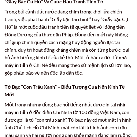
“Giấy Bạc Cụ Hồ” Và Cuộc Đấu Tranh Tiền Tệ
Trong bối cảnh đất nước đang chìm trong khói lửa chiến
tranh, việc phát hành “Giấy bạc Tài chính” hay “Giấy bạc Cụ
Hồ” là một cuộc đấu tranh tiền tệ quyết liệt với đồng tiền
Đông Dương của thực dân Pháp. Đồng tiền mới này không
chỉ giúp chính quyền cách mạng huy động nguồn lực tài
chính, duy trì hoạt động kháng chiến mà còn từng bước loại
bỏ ảnh hưởng kinh tế của kẻ thù. Mỗi tờ bạc ra đời từ
nhà
máy in tiền
ở Chi Nê đều mang theo sứ mệnh lịch sử lớn lao,
góp phần bảo vệ nền độc lập dân tộc.
Tờ Bạc “Con Trâu Xanh” – Biểu Tượng Của Nền Kinh Tế
Mới
Một trong những đồng bạc nổi tiếng nhất được in tại
nhà
máy in tiền
ở đồn điền Chi Nê là tờ 100 đồng Việt Nam, còn
được gọi là tờ “con trâu xanh”. Tờ bạc này có một mặt in hình
ảnh Chủ tịch Hồ Chí Minh, mặt còn lại là hình ảnh con trâu
màu xanh và hai người nông dân khỏe mạnh đang làm ruộng.