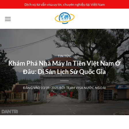
Bỏ
Dịch vụ tư vấn visa uy tín, chuyên nghiệp tại Việt Nam
qua
nội
dung
TIN TỨC
Khám Phá Nhà Máy In Tiền Việt Nam Ở
Đâu: Di Sản Lịch Sử Quốc Gia
ĐĂNG VÀO
03/09/2025
BỞI
TEAM VISA NƯỚC NGOÀI