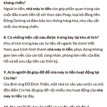
kháng chiến?
Ngoài in tiền,
nhà máy in tiền
còn góp phần quan trọng vào
cuộc đấu tranh tiền tệ với thực dân Pháp, loại bỏ đồng tiền
Đông Dương và đảm bảo lưu thông hàng hóa, nhu cầu vật
chất cho kháng chiến.
8. Có những hiện vật nào được trưng bày tại khu di tích?
Khu di tích trưng bày các tư liệu về ngành Tài chính Việt
Nam, quá trình hình thành
nhà máy in tiền
, phục dựng không
gian làm việc của cán bộ, công nhân, phòng làm việc của Bác
Hồ và bộ sưu tập tiền các thời kỳ.
9. Ai là người đã giúp đỡ để nhà máy in tiền hoạt động tại
Chi Nê?
Gia đình ông Đỗ Đình Thiện, một nhà tư sản yêu nước và chủ
đồn điền Chi Nê, đã giúp đỡ rất nhiều cho hoạt động của
nhà
máy in tiền
tại đây.
10. Tên gọi “Giấy bạc Cụ Hồ” có nguồn gốc từ đâu?