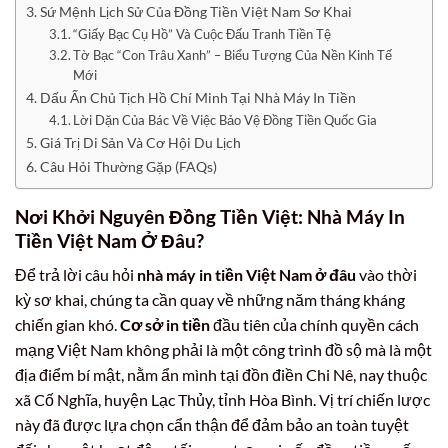
Sứ Mệnh Lịch Sử Của Đồng Tiền Việt Nam Sơ Khai
“Giấy Bạc Cụ Hồ” Và Cuộc Đấu Tranh Tiền Tệ
Tờ Bạc “Con Trâu Xanh” – Biểu Tượng Của Nền Kinh Tế
Mới
Dấu Ấn Chủ Tịch Hồ Chí Minh Tại Nhà Máy In Tiền
Lời Dặn Của Bác Về Việc Bảo Vệ Đồng Tiền Quốc Gia
Giá Trị Di Sản Và Cơ Hội Du Lịch
Câu Hỏi Thường Gặp (FAQs)
Nơi Khởi Nguyên Đồng Tiền Việt: Nhà Máy In
Tiền Việt Nam Ở Đâu?
Để trả lời câu hỏi
nhà máy in tiền Việt Nam ở đâu
vào thời
kỳ sơ khai, chúng ta cần quay về những năm tháng kháng
chiến gian khó.
Cơ sở in tiền
đầu tiên của chính quyền cách
mạng Việt Nam không phải là một công trình đồ sộ mà là một
địa điểm bí mật, nằm ẩn mình tại đồn điền Chi Nê, nay thuộc
xã Cố Nghĩa, huyện Lạc Thủy, tỉnh Hòa Bình. Vị trí chiến lược
này đã được lựa chọn cẩn thận để đảm bảo an toàn tuyệt