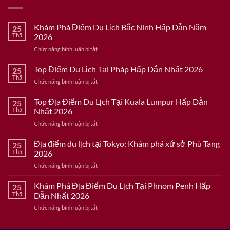
Khám Phá Điểm Du Lịch Bắc Ninh Hấp Dẫn Năm
25
Th5
2026
ở
Chức năng bình luận bị tắt
Khám
Phá
Top Điểm Du Lịch Tại Pháp Hấp Dẫn Nhất 2026
25
Điểm
Th5
ở
Chức năng bình luận bị tắt
Du
Top
Lịch
Điểm
Top Địa Điểm Du Lịch Tại Kuala Lumpur Hấp Dẫn
Bắc
25
Du
Th5
Nhất 2026
Ninh
Lịch
Hấp
ở
Chức năng bình luận bị tắt
Tại
Dẫn
Top
Pháp
Năm
Địa
Địa điểm du lịch tại Tokyo: Khám phá xứ sở Phù Tang
Hấp
25
2026
Điểm
Dẫn
Th5
2026
Du
Nhất
ở
Chức năng bình luận bị tắt
Lịch
2026
Địa
Tại
điểm
Khám Phá Địa Điểm Du Lịch Tại Phnom Penh Hấp
Kuala
25
du
Lumpur
Th5
Dẫn Nhất 2026
lịch
Hấp
ở
Chức năng bình luận bị tắt
tại
Dẫn
Khám
Tokyo:
Nhất
Phá
Khám
2026