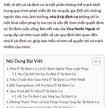
Việc di dời và tái định cư là một phần không thể tránh khỏi
trong quá trình phát triển đô thị và quốc gia. Đối với những
người dân chịu ảnh hưởng,
nhà ở tái định cư
không chỉ là
một khái niệm pháp lý mà còn là vấn đề then chốt quyết định
sự ổn định cuộc sống. Bài viết này của
Visa Nước Ngoài
sẽ
cung cấp cái nhìn toàn diện về các quy định liên quan đến
nhà ở tái định cư, giúp bạn hiểu rõ hơn về quyền lợi và trách
nhiệm của mình.
Nội Dung Bài Viết
Nhà Ở Tái Định Cư Là Gì? Định Nghĩa Theo Luật Pháp
Yêu Cầu Đối Với Dự Án Nhà Ở Tái Định Cư
Tiêu Chuẩn Bàn Giao Nhà Ở Tái Định Cư Mới Nhất
Đối Tượng Được Hỗ Trợ Nhà Ở Tái Định Cư
Quy Trình Bố Trí Nhà Ở Tái Định Cư
Hỗ Trợ Ổn Định Cuộc Sống Sau Tái Định Cư
Những Thách Thức và Giải Pháp Trong Công Tác Tái Định Cư
Câu Hỏi Thường Gặp Về Nhà Ở Tái Định Cư