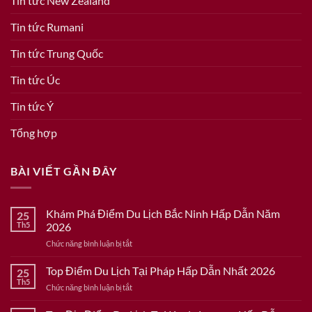
Tin tức New Zealand
Tin tức Rumani
Tin tức Trung Quốc
Tin tức Úc
Tin tức Ý
Tổng hợp
BÀI VIẾT GẦN ĐÂY
Khám Phá Điểm Du Lịch Bắc Ninh Hấp Dẫn Năm
25
Th5
2026
ở
Chức năng bình luận bị tắt
Khám
Phá
Top Điểm Du Lịch Tại Pháp Hấp Dẫn Nhất 2026
25
Điểm
Th5
ở
Chức năng bình luận bị tắt
Du
Top
Lịch
Điểm