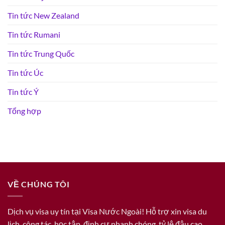
Tin tức New Zealand
Tin tức Rumani
Tin tức Trung Quốc
Tin tức Úc
Tin tức Ý
Tổng hợp
VỀ CHÚNG TÔI
Dịch vụ visa uy tín tại Visa Nước Ngoài! Hỗ trợ xin visa du
lịch, công tác, học tập, định cư nhanh chóng, tỷ lệ đậu cao.