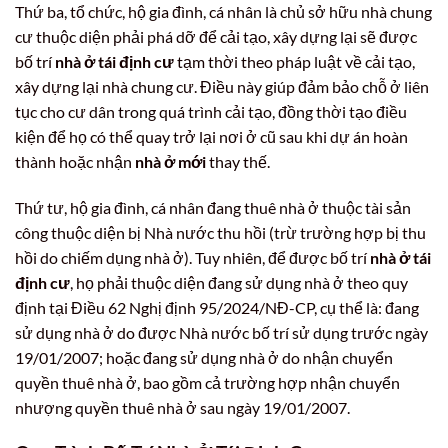
Thứ ba, tổ chức, hộ gia đình, cá nhân là chủ sở hữu nhà chung
cư thuộc diện phải phá dỡ để cải tạo, xây dựng lại sẽ được
bố trí
nhà ở tái định cư
tạm thời theo pháp luật về cải tạo,
xây dựng lại nhà chung cư. Điều này giúp đảm bảo chỗ ở liên
tục cho cư dân trong quá trình cải tạo, đồng thời tạo điều
kiện để họ có thể quay trở lại nơi ở cũ sau khi dự án hoàn
thành hoặc nhận
nhà ở mới
thay thế.
Thứ tư, hộ gia đình, cá nhân đang thuê nhà ở thuộc tài sản
công thuộc diện bị Nhà nước thu hồi (trừ trường hợp bị thu
hồi do chiếm dụng nhà ở). Tuy nhiên, để được bố trí
nhà ở tái
định cư
, họ phải thuộc diện đang sử dụng nhà ở theo quy
định tại Điều 62 Nghị định 95/2024/NĐ-CP, cụ thể là: đang
sử dụng nhà ở do được Nhà nước bố trí sử dụng trước ngày
19/01/2007; hoặc đang sử dụng nhà ở do nhận chuyển
quyền thuê nhà ở, bao gồm cả trường hợp nhận chuyển
nhượng quyền thuê nhà ở sau ngày 19/01/2007.