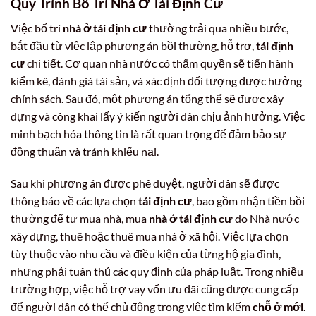
Quy Trình Bố Trí Nhà Ở Tái Định Cư
Việc bố trí
nhà ở tái định cư
thường trải qua nhiều bước,
bắt đầu từ việc lập phương án bồi thường, hỗ trợ,
tái định
cư
chi tiết. Cơ quan nhà nước có thẩm quyền sẽ tiến hành
kiểm kê, đánh giá tài sản, và xác định đối tượng được hưởng
chính sách. Sau đó, một phương án tổng thể sẽ được xây
dựng và công khai lấy ý kiến người dân chịu ảnh hưởng. Việc
minh bạch hóa thông tin là rất quan trọng để đảm bảo sự
đồng thuận và tránh khiếu nại.
Sau khi phương án được phê duyệt, người dân sẽ được
thông báo về các lựa chọn
tái định cư
, bao gồm nhận tiền bồi
thường để tự mua nhà, mua
nhà ở tái định cư
do Nhà nước
xây dựng, thuê hoặc thuê mua nhà ở xã hội. Việc lựa chọn
tùy thuộc vào nhu cầu và điều kiện của từng hộ gia đình,
nhưng phải tuân thủ các quy định của pháp luật. Trong nhiều
trường hợp, việc hỗ trợ vay vốn ưu đãi cũng được cung cấp
để người dân có thể chủ động trong việc tìm kiếm
chỗ ở mới
.