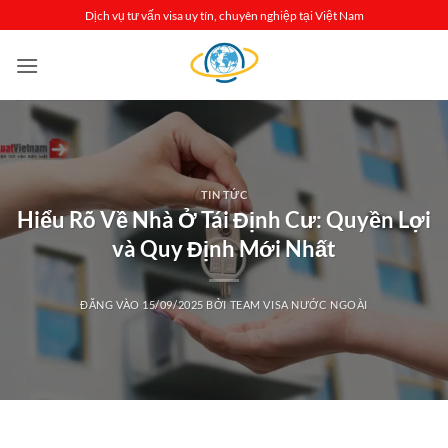
Bỏ
Dịch vụ tư vấn visa uy tín, chuyên nghiệp tại Việt Nam
qua
nội
dung
TIN TỨC
Hiểu Rõ Về Nhà Ở Tái Định Cư: Quyền Lợi
và Quy Định Mới Nhất
ĐĂNG VÀO
15/09/2025
BỞI
TEAM VISA NƯỚC NGOÀI