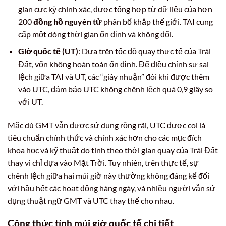
gian cực kỳ chính xác, được tổng hợp từ dữ liệu của hơn
200
đồng hồ nguyên tử
phân bố khắp thế giới. TAI cung
cấp một dòng thời gian ổn định và không đổi.
Giờ quốc tế (UT)
: Dựa trên tốc độ quay thực tế của Trái
Đất, vốn không hoàn toàn ổn định. Để điều chỉnh sự sai
lệch giữa TAI và UT, các “giây nhuận” đôi khi được thêm
vào UTC, đảm bảo UTC không chênh lệch quá 0,9 giây so
với UT.
Mặc dù GMT vẫn được sử dụng rộng rãi, UTC được coi là
tiêu chuẩn chính thức và chính xác hơn cho các mục đích
khoa học và kỹ thuật do tính theo thời gian quay của Trái Đất
thay vì chỉ dựa vào Mặt Trời. Tuy nhiên, trên thực tế, sự
chênh lệch giữa hai múi giờ này thường không đáng kể đối
với hầu hết các hoạt động hàng ngày, và nhiều người vẫn sử
dụng thuật ngữ GMT và UTC thay thế cho nhau.
Công thức tính múi giờ quốc tế chi tiết