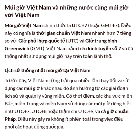
Múi giờ Việt Nam và những nước cùng múi giờ
với Việt Nam
Múi giờ Việt Nam
chính thức là
UTC+7
(hoặc GMT+7). Điều
này có nghĩa là
thời gian chuẩn Việt Nam
nhanh hơn 7 tiếng
so với
Giờ phối hợp quốc tế
(UTC) và
Giờ trung bình
Greenwich
(GMT). Việt Nam nằm trên
kinh tuyến số 7
và đã
thống nhất sử dụng múi giờ này trên toàn lãnh thổ.
Lịch sử thống nhất múi giờ tại Việt Nam
Trước đây, Việt Nam từng trải qua nhiều lần thay đổi và sử
dụng các múi giờ khác nhau do ảnh hưởng từ các giai đoạn
lịch sử và quản lý vùng miền. Có thời điểm, các khu vực miền
Bắc, miền Trung và miền Nam sử dụng các múi giờ riêng biệt
như UTC+7, UTC+8 hoặc thậm chí UTC+9, và cả
giờ chuẩn
Pháp
. Điều này gây ra không ít phiền toái trong việc điều
phối các hoạt động quốc gia.