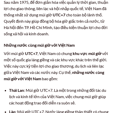
Sau năm 1975, để đơn giản hóa việc quản lý thời gian, thuận
lợi cho giao thông, liên lạc và hội nhập quốc tế, Việt Nam đã
thống nhất sử dụng múi giờ
UTC+7
cho toàn bộ lãnh thổ.
Quyết định này giúp đồng bộ hóa giờ giấc trên cả nước, từ
Hà Nội đến TP. Hồ Chí Minh, tạo điều kiện thuận lợi cho đời
sống xã hội và kinh doanh.
Những nước cùng múi giờ với Việt Nam
Với múi giờ
UTC+7
, Việt Nam có chung
khu vực múi giờ
với
một số quốc gia láng giềng và các khu vực khác trên thế giới.
Việc này cực kỳ tiện lợi cho giao thương, du lịch và liên lạc
giữa Việt Nam và các nước này. Cụ thể,
những nước cùng
múi giờ với Việt Nam
bao gồm:
Thái Lan
: Múi giờ UTC+7. Là một trong những đối tác du
lịch và kinh tế lớn của Việt Nam, việc chung múi giờ giúp
các hoạt động trao đổi diễn ra suôn sẻ.
Lào
: Múi giờ UTC+7. Nước láng giềng thân thiết có chung