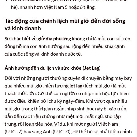
hè), nhanh hơn Việt Nam 5 hoặc 6 tiếng.
Tác động của chênh lệch múi giờ đến đời sống
và kinh doanh
Sự khác biệt về
giờ địa phương
không chỉ là một con số trên
đồng hồ mà còn ảnh hưởng sâu rộng đến nhiều khía cạnh
của cuộc sống và kinh doanh quốc tế.
Ảnh hưởng đến du lịch và sức khỏe (Jet Lag)
Đối với những người thường xuyên di chuyển bằng máy bay
qua nhiều múi giờ, hiện tượng
jet lag
(lệch múi giờ) là một
thách thức lớn. Cơ thể con người có nhịp sinh học tự nhiên
được điều khiển bởi chu kỳ ngày-đêm. Khi vượt qua nhiều
múi giờ trong thời gian ngắn, nhịp sinh học này bị xáo trộn,
dẫn đến các triệu chứng như mệt mỏi, mất ngủ, khó tập
trung, rối loạn tiêu hóa. Ví dụ, khi một người Việt Nam
(UTC+7) bay sang Anh (UTC+0), cơ thể họ sẽ phải điều chỉnh