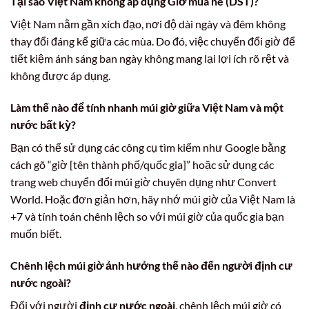
Tại sao Việt Nam không áp dụng Giờ mùa hè (DST)?
Việt Nam nằm gần xích đạo, nơi độ dài ngày và đêm không
thay đổi đáng kể giữa các mùa. Do đó, việc chuyển đổi giờ để
tiết kiệm ánh sáng ban ngày không mang lại lợi ích rõ rệt và
không được áp dụng.
Làm thế nào để tính nhanh múi giờ giữa Việt Nam và một
nước bất kỳ?
Bạn có thể sử dụng các công cụ tìm kiếm như Google bằng
cách gõ “giờ [tên thành phố/quốc gia]” hoặc sử dụng các
trang web chuyển đổi múi giờ chuyên dụng như Convert
World. Hoặc đơn giản hơn, hãy nhớ múi giờ của Việt Nam là
+7 và tính toán chênh lệch so với múi giờ của quốc gia bạn
muốn biết.
Chênh lệch múi giờ ảnh hưởng thế nào đến người định cư
nước ngoài?
Đối với người
định cư nước ngoài
, chênh lệch múi giờ có