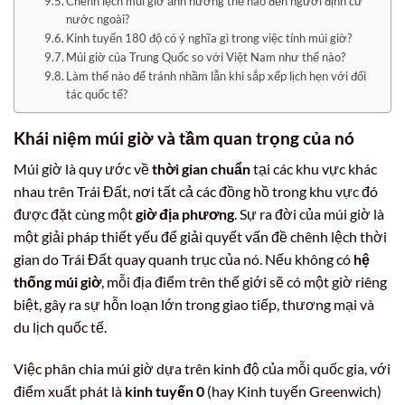
Chênh lệch múi giờ ảnh hưởng thế nào đến người định cư
nước ngoài?
Kinh tuyến 180 độ có ý nghĩa gì trong việc tính múi giờ?
Múi giờ của Trung Quốc so với Việt Nam như thế nào?
Làm thế nào để tránh nhầm lẫn khi sắp xếp lịch hẹn với đối
tác quốc tế?
Khái niệm múi giờ và tầm quan trọng của nó
Múi giờ là quy ước về
thời gian chuẩn
tại các khu vực khác
nhau trên Trái Đất, nơi tất cả các đồng hồ trong khu vực đó
được đặt cùng một
giờ địa phương
. Sự ra đời của múi giờ là
một giải pháp thiết yếu để giải quyết vấn đề chênh lệch thời
gian do Trái Đất quay quanh trục của nó. Nếu không có
hệ
thống múi giờ
, mỗi địa điểm trên thế giới sẽ có một giờ riêng
biệt, gây ra sự hỗn loạn lớn trong giao tiếp, thương mại và
du lịch quốc tế.
Việc phân chia múi giờ dựa trên kinh độ của mỗi quốc gia, với
điểm xuất phát là
kinh tuyến 0
(hay Kinh tuyến Greenwich)