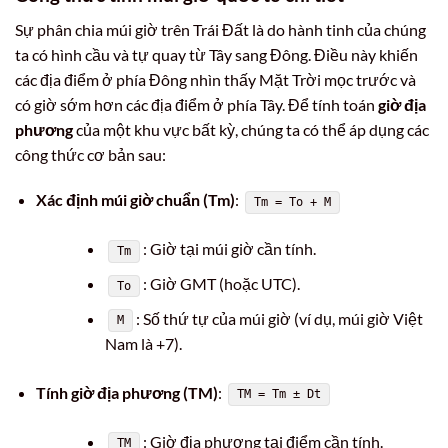
Sự phân chia múi giờ trên Trái Đất là do hành tinh của chúng
ta có hình cầu và tự quay từ Tây sang Đông. Điều này khiến
các địa điểm ở phía Đông nhìn thấy Mặt Trời mọc trước và
có giờ sớm hơn các địa điểm ở phía Tây. Để tính toán
giờ địa
phương
của một khu vực bất kỳ, chúng ta có thể áp dụng các
công thức cơ bản sau:
Xác định múi giờ chuẩn (Tm)
:
Tm = To + M
: Giờ tại múi giờ cần tính.
Tm
: Giờ GMT (hoặc UTC).
To
: Số thứ tự của múi giờ (ví dụ, múi giờ Việt
M
Nam là +7).
Tính giờ địa phương (TM)
:
TM = Tm ± Dt
: Giờ địa phương tại điểm cần tính.
TM