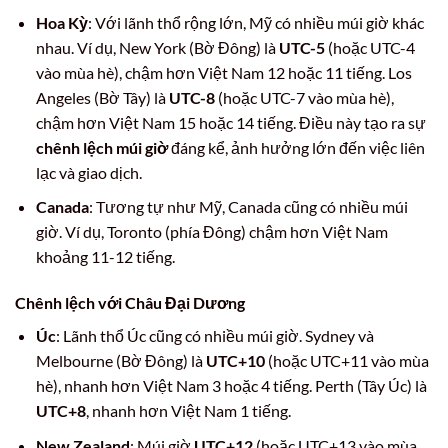
Hoa Kỳ
: Với lãnh thổ rộng lớn, Mỹ có nhiều múi giờ khác
nhau. Ví dụ, New York (Bờ Đông) là
UTC-5
(hoặc UTC-4
vào mùa hè), chậm hơn Việt Nam 12 hoặc 11 tiếng. Los
Angeles (Bờ Tây) là
UTC-8
(hoặc UTC-7 vào mùa hè),
chậm hơn Việt Nam 15 hoặc 14 tiếng. Điều này tạo ra sự
chênh lệch múi giờ
đáng kể, ảnh hưởng lớn đến việc liên
lạc và giao dịch.
Canada
: Tương tự như Mỹ, Canada cũng có nhiều múi
giờ. Ví dụ, Toronto (phía Đông) chậm hơn Việt Nam
khoảng 11-12 tiếng.
Chênh lệch với Châu Đại Dương
Úc
: Lãnh thổ Úc cũng có nhiều múi giờ. Sydney và
Melbourne (Bờ Đông) là
UTC+10
(hoặc UTC+11 vào mùa
hè), nhanh hơn Việt Nam 3 hoặc 4 tiếng. Perth (Tây Úc) là
UTC+8
, nhanh hơn Việt Nam 1 tiếng.
New Zealand
: Múi giờ
UTC+12
(hoặc UTC+13 vào mùa