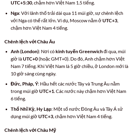
UTC+5:30
, chậm hơn Việt Nam 1.5 tiếng.
Nga
: Với lãnh thổ trải dài qua 11 múi giờ, sự chênh lệch
với Nga có thể rất lớn. Ví dụ, Moscow nằm ở
UTC+3
,
chậm hơn Việt Nam 4 tiếng.
Chênh lệch với Châu Âu
Anh (London)
: Nơi có
kinh tuyến Greenwich
đi qua, múi
giờ là
UTC+0
(hoặc GMT+0). Do đó, Anh chậm hơn Việt
Nam 7 tiếng. Khi Việt Nam là 5 giờ chiều, ở London mới là
10 giờ sáng cùng ngày.
Đức, Pháp, Ý
: Hầu hết các nước Tây và Trung Âu nằm
trong múi giờ
UTC+1
. Các nước này chậm hơn Việt Nam
6 tiếng.
Thổ Nhĩ Kỳ, Hy Lạp
: Một số nước Đông Âu và Tây Á sử
dụng múi giờ
UTC+3
, chậm hơn Việt Nam 4 tiếng.
Chênh lệch với Châu Mỹ