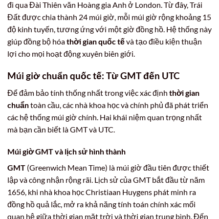
đi qua Đài Thiên văn Hoàng gia Anh ở London. Từ đây, Trái
Đất được chia thành 24 múi giờ, mỗi múi giờ rộng khoảng 15
độ kinh tuyến, tương ứng với một giờ đồng hồ. Hệ thống này
giúp đồng bộ hóa
thời gian quốc tế
và tạo điều kiện thuận
lợi cho mọi hoạt động xuyên biên giới.
Múi giờ chuẩn quốc tế: Từ GMT đến UTC
Để đảm bảo tính thống nhất trong việc xác định
thời gian
chuẩn
toàn cầu, các nhà khoa học và chính phủ đã phát triển
các hệ thống múi giờ chính. Hai khái niệm quan trọng nhất
mà bạn cần biết là GMT và UTC.
Múi giờ GMT và lịch sử hình thành
GMT
(Greenwich Mean Time) là múi giờ đầu tiên được thiết
lập và công nhận rộng rãi. Lịch sử của GMT bắt đầu từ năm
1656, khi nhà khoa học Christiaan Huygens phát minh ra
đồng hồ quả lắc, mở ra khả năng tính toán chính xác mối
quan hệ giữa thời gian mặt trời và thời gian trung bình. Đến