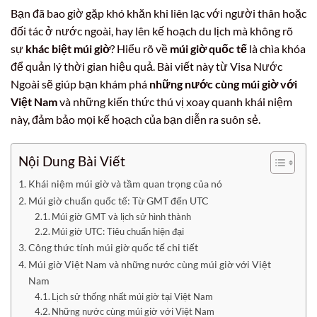
Bạn đã bao giờ gặp khó khăn khi liên lạc với người thân hoặc
đối tác ở nước ngoài, hay lên kế hoạch du lịch mà không rõ
sự
khác biệt múi giờ
? Hiểu rõ về
múi giờ quốc tế
là chìa khóa
để quản lý thời gian hiệu quả. Bài viết này từ Visa Nước
Ngoài sẽ giúp bạn khám phá
những nước cùng múi giờ với
Việt Nam
và những kiến thức thú vị xoay quanh khái niệm
này, đảm bảo mọi kế hoạch của bạn diễn ra suôn sẻ.
Nội Dung Bài Viết
Khái niệm múi giờ và tầm quan trọng của nó
Múi giờ chuẩn quốc tế: Từ GMT đến UTC
Múi giờ GMT và lịch sử hình thành
Múi giờ UTC: Tiêu chuẩn hiện đại
Công thức tính múi giờ quốc tế chi tiết
Múi giờ Việt Nam và những nước cùng múi giờ với Việt
Nam
Lịch sử thống nhất múi giờ tại Việt Nam
Những nước cùng múi giờ với Việt Nam