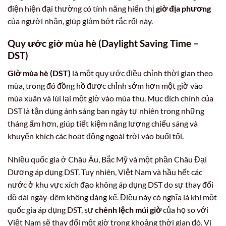
điện hiện đại thường có tính năng hiển thị
giờ địa phương
của người nhận, giúp giảm bớt rắc rối này.
Quy ước giờ mùa hè (Daylight Saving Time –
DST)
Giờ mùa hè (DST)
là một quy ước điều chỉnh thời gian theo
mùa, trong đó đồng hồ được chỉnh sớm hơn một giờ vào
mùa xuân và lùi lại một giờ vào mùa thu. Mục đích chính của
DST là tận dụng ánh sáng ban ngày tự nhiên trong những
tháng ấm hơn, giúp tiết kiệm năng lượng chiếu sáng và
khuyến khích các hoạt động ngoài trời vào buổi tối.
Nhiều quốc gia ở Châu Âu, Bắc Mỹ và một phần Châu Đại
Dương áp dụng DST. Tuy nhiên, Việt Nam và hầu hết các
nước ở khu vực xích đạo không áp dụng DST do sự thay đổi
độ dài ngày-đêm không đáng kể. Điều này có nghĩa là khi một
quốc gia áp dụng DST, sự
chênh lệch múi giờ
của họ so với
Việt Nam sẽ thay đổi một giờ trong khoảng thời gian đó. Ví