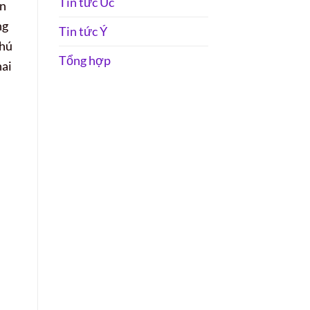
Tin tức Úc
ến
ng
Tin tức Ý
chú
Tổng hợp
hai