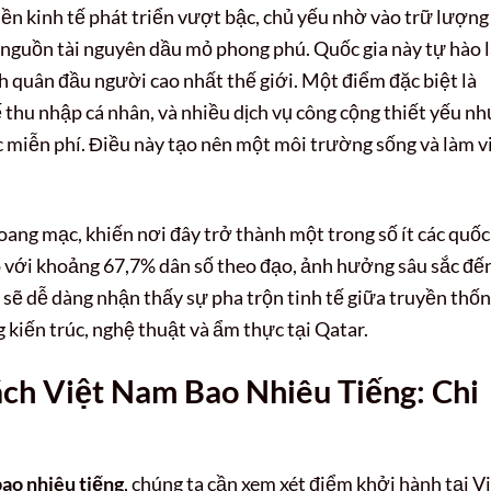
nền kinh tế phát triển vượt bậc, chủ yếu nhờ vào trữ lượng
à nguồn tài nguyên dầu mỏ phong phú. Quốc gia này tự hào 
 quân đầu người cao nhất thế giới. Một điểm đặc biệt là
 thu nhập cá nhân, và nhiều dịch vụ công cộng thiết yếu n
miễn phí. Điều này tạo nên một môi trường sống và làm v
oang mạc, khiến nơi đây trở thành một trong số ít các quốc
áo với khoảng 67,7% dân số theo đạo, ảnh hưởng sâu sắc đế
h sẽ dễ dàng nhận thấy sự pha trộn tinh tế giữa truyền thố
g kiến trúc, nghệ thuật và ẩm thực tại Qatar.
ch Việt Nam Bao Nhiêu Tiếng: Chi
bao nhiêu tiếng
, chúng ta cần xem xét điểm khởi hành tại V