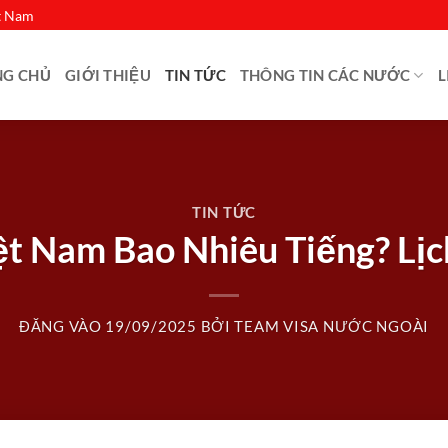
ệt Nam
NG CHỦ
GIỚI THIỆU
TIN TỨC
THÔNG TIN CÁC NƯỚC
L
TIN TỨC
t Nam Bao Nhiêu Tiếng? Lịch
ĐĂNG VÀO
19/09/2025
BỞI
TEAM VISA NƯỚC NGOÀI