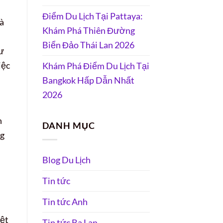
Điểm Du Lịch Tại Pattaya:
là
Khám Phá Thiên Đường
Biển Đảo Thái Lan 2026
hư
iệc
Khám Phá Điểm Du Lịch Tại
Bangkok Hấp Dẫn Nhất
2026
n
DANH MỤC
ng
Blog Du Lịch
Tin tức
Tin tức Anh
iệt
Tin tức Ba Lan