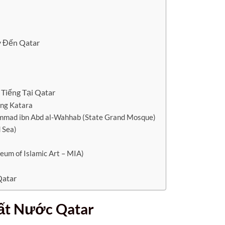
y Đến Qatar
Tiếng Tại Qatar
ng Katara
mad ibn Abd al-Wahhab (State Grand Mosque)
 Sea)
um of Islamic Art – MIA)
Qatar
Đất Nước Qatar