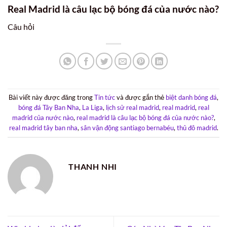
Real Madrid là câu lạc bộ bóng đá của nước nào?
Câu hỏi
Bài viết này được đăng trong
Tin tức
và được gắn thẻ
biệt danh bóng đá
,
bóng đá Tây Ban Nha
,
La Liga
,
lịch sử real madrid
,
real madrid
,
real
madrid của nước nào
,
real madrid là câu lạc bộ bóng đá của nước nào?
,
real madrid tây ban nha
,
sân vận động santiago bernabéu
,
thủ đô madrid
.
THANH NHI