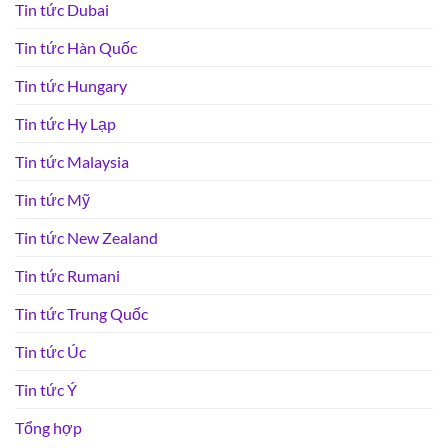
Tin tức Dubai
Tin tức Hàn Quốc
Tin tức Hungary
Tin tức Hy Lạp
Tin tức Malaysia
Tin tức Mỹ
Tin tức New Zealand
Tin tức Rumani
Tin tức Trung Quốc
Tin tức Úc
Tin tức Ý
Tổng hợp