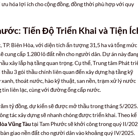
 ưu hóa lợi ích cho cộng đồng, đồng thời phù hợp với quy
ước: Tiến Độ Triển Khai và Tiện Íc
TP. Biên Hòa, với diện tích ấn tượng 31,5 ha và tổng mức
sẽ cung cấp 1.280 lô đất nền cho người dân. Dự án này đan
hầu xây lắp hạ tầng quan trọng. Cụ thể, Trung tâm Phát tri
 thầu 3 gói thầu chính liên quan đến xây dựng hạ tầng kỹ
 xanh, thoát nước, hào kỹ thuật, san nền, trạm xử lý nước
g tin liên lạc, cùng với đường ống cấp nước.
g trăm tỷ đồng, dự kiến sẽ được mở thầu trong tháng 5/2025.
công tác xây dựng sẽ nhanh chóng được triển khai. Theo kế
 Hòa Vũng Tàu
tại Tam Phước sẽ khởi công trong quý II/20
, bàn giao nền đất cho người dân vào khoảng quý IV/2025.