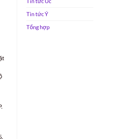
Tin tức Úc
Tin tức Ý
Tổng hợp
ặt
ộ
P.
5,