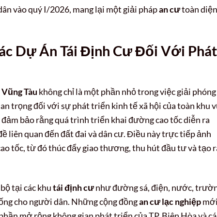
dân vào quý I/2026, mang lại một giải pháp
an cư
toàn diệ
c Dự Án Tái Định Cư Đối Với Phát
a Vũng Tàu
không chỉ là một phần nhỏ trong việc giải phóng
n trọng đối với sự phát triển kinh tế xã hội của toàn khu v
 đảm bảo rằng quá trình triển khai đường cao tốc diễn ra
đề liên quan đến đất đai và dân cư. Điều này trực tiếp ảnh
 tốc, từ đó thúc đẩy giao thương, thu hút đầu tư và tạo r
bộ tại các khu
tái định cư
như đường sá, điện, nước, trườ
 sống cho người dân. Những cộng đồng
an cư lạc nghiệp
mớ
p phần mở rộng không gian phát triển của TP. Biên Hòa và cá