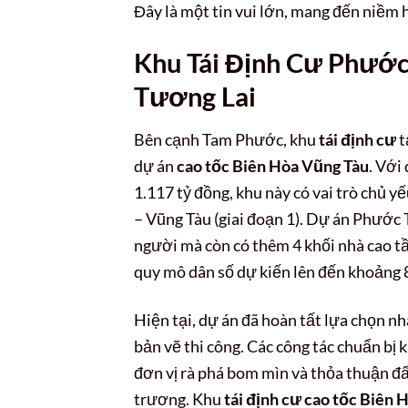
Đây là một tin vui lớn, mang đến niềm
Khu Tái Định Cư Phướ
Tương Lai
Bên cạnh Tam Phước, khu
tái định cư
t
dự án
cao tốc Biên Hòa Vũng Tàu
. Với
1.117 tỷ đồng, khu này có vai trò chủ y
– Vũng Tàu (giai đoạn 1). Dự án Phước 
người mà còn có thêm 4 khối nhà cao t
quy mô dân số dự kiến lên đến khoảng 
Hiện tại, dự án đã hoàn tất lựa chọn nh
bản vẽ thi công. Các công tác chuẩn bị 
đơn vị rà phá bom mìn và thỏa thuận đ
trương. Khu
tái định cư cao tốc Biên