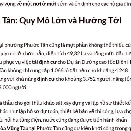
 hy vọng về một
nơi ở mới
sớm và ổn định cho các hộ gia đìn
c Tân: Quy Mô Lớn và Hướng Tới
ại phường Phước Tân cũng là một phần không thể thiếu củ
 quy mô lớn hơn hẳn, diện tích 49,32 ha và tổng mức đầu tư
ếu phục vụ việc
tái định cư
cho Dự án Đường cao tốc Biên 
Tân không chỉ cung cấp 1.066 lô đất nền cho khoảng 4.248
ầng với khả năng
định cư
cho khoảng 3.752 người, nâng tổ
8.000 người.
à thầu cho gói thầu khảo sát xây dựng và lập hồ sơ thiết kế
khác như lập hồ sơ dự toán, thiết kế bản vẽ thi công, lựa ch
ấu nối hạ tầng điện, nước cũng đang được tiến hành khẩn
 Hòa Vũng Tàu
tại Phước Tân cũng dự kiến khởi công trong 