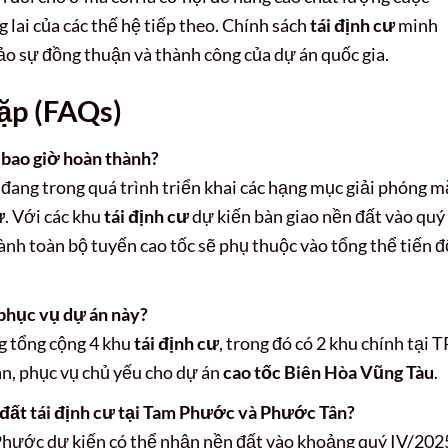
 lai của các thế hệ tiếp theo. Chính sách
tái định cư
minh
ảo sự đồng thuận và thành công của dự án quốc gia.
ặp (FAQs)
 bao giờ hoàn thành?
đang trong quá trình triển khai các hạng mục giải phóng m
ư
. Với các khu
tái định cư
dự kiến bàn giao nền đất vào quý
ành toàn bộ tuyến cao tốc sẽ phụ thuộc vào tổng thể tiến đ
 phục vụ dự án này?
g tổng cộng 4 khu
tái định cư
, trong đó có 2 khu chính tại T
n, phục vụ chủ yếu cho dự án
cao tốc Biên Hòa Vũng Tàu
.
 đất tái định cư tại Tam Phước và Phước Tân?
hước dự kiến có thể nhận nền đất vào khoảng quý IV/202