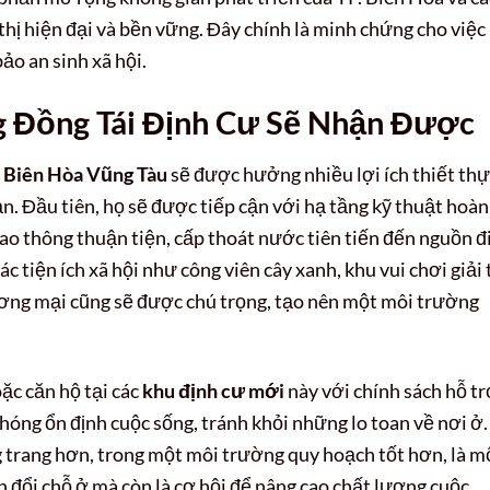
thị hiện đại và bền vững. Đây chính là minh chứng cho việc
ảo an sinh xã hội.
g Đồng Tái Định Cư Sẽ Nhận Được
c Biên Hòa Vũng Tàu
sẽ được hưởng nhiều lợi ích thiết th
. Đầu tiên, họ sẽ được tiếp cận với hạ tầng kỹ thuật hoàn
iao thông thuận tiện, cấp thoát nước tiên tiến đến nguồn đ
c tiện ích xã hội như công viên cây xanh, khu vui chơi giải t
hương mại cũng sẽ được chú trọng, tạo nên một môi trường
oặc căn hộ tại các
khu định cư mới
này với chính sách hỗ t
óng ổn định cuộc sống, tránh khỏi những lo toan về nơi ở.
 trang hơn, trong một môi trường quy hoạch tốt hơn, là m
ển đổi chỗ ở mà còn là cơ hội để nâng cao chất lượng cuộc