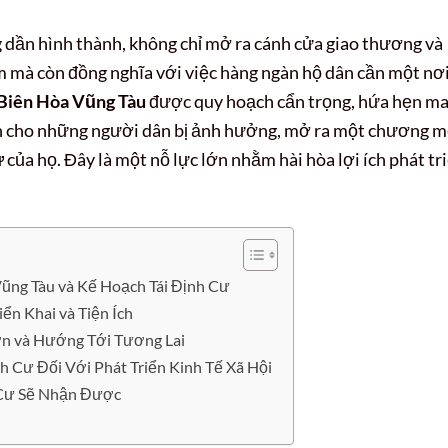
 dần hình thành, không chỉ mở ra cánh cửa giao thương và
m mà còn đồng nghĩa với việc hàng ngàn hộ dân cần một nơ
c Biên Hòa Vũng Tàu
được quy hoạch cẩn trọng, hứa hẹn m
hơn cho những người dân bị ảnh hưởng, mở ra một chương m
ư
của họ. Đây là một nỗ lực lớn nhằm hài hòa lợi ích phát tr
ũng Tàu và Kế Hoạch Tái Định Cư
ển Khai và Tiện Ích
ớn và Hướng Tới Tương Lai
 Cư Đối Với Phát Triển Kinh Tế Xã Hội
 Cư Sẽ Nhận Được