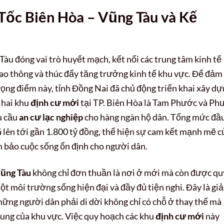
ốc Biên Hòa – Vũng Tàu và Kế
u đóng vai trò huyết mạch, kết nối các trung tâm kinh tế
iao thông và thúc đẩy tăng trưởng kinh tế khu vực. Để đảm
rọng điểm này, tỉnh Đồng Nai đã chủ động triển khai xây d
 hai khu
định cư mới
tại TP. Biên Hòa là Tam Phước và Ph
hu cầu
an cư lạc nghiệp
cho hàng ngàn hộ dân. Tổng mức đầ
đã lên tới gần 1.800 tỷ đồng, thể hiện sự cam kết mạnh mẽ c
 bảo cuộc sống ổn định cho người dân.
Vũng Tàu
không chỉ đơn thuần là nơi ở mới mà còn được qu
t môi trường sống hiện đại và đầy đủ tiện nghi. Đây là giả
ng người dân phải di dời không chỉ có chỗ ở thay thế mà
hung của khu vực. Việc quy hoạch các khu
định cư mới
này