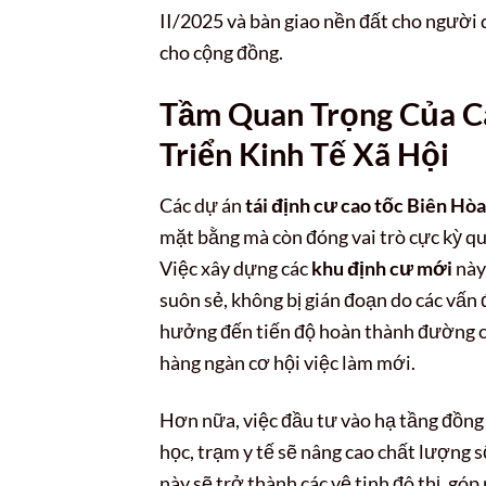
II/2025 và bàn giao nền đất cho người 
cho cộng đồng.
Tầm Quan Trọng Của Cá
Triển Kinh Tế Xã Hội
Các dự án
tái định cư cao tốc Biên Hò
mặt bằng mà còn đóng vai trò cực kỳ qua
Việc xây dựng các
khu định cư mới
này
suôn sẻ, không bị gián đoạn do các vấn 
hưởng đến tiến độ hoàn thành đường cao
hàng ngàn cơ hội việc làm mới.
Hơn nữa, việc đầu tư vào hạ tầng đồng 
học, trạm y tế sẽ nâng cao chất lượng
này sẽ trở thành các vệ tinh đô thị, gó