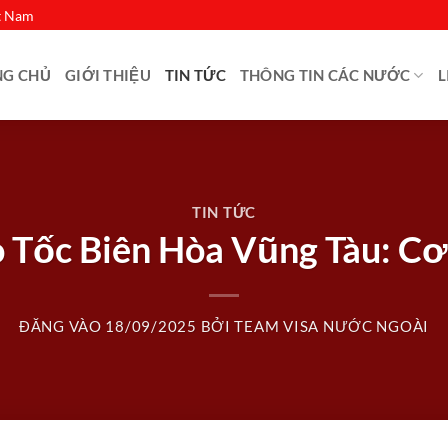
ệt Nam
NG CHỦ
GIỚI THIỆU
TIN TỨC
THÔNG TIN CÁC NƯỚC
L
TIN TỨC
o Tốc Biên Hòa Vũng Tàu: C
ĐĂNG VÀO
18/09/2025
BỞI
TEAM VISA NƯỚC NGOÀI