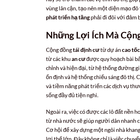
vùng lân cận, tạo nên một diện mạo đô 
phát triển hạ tầng
phải đi đôi với đảm b
Những Lợi Ích Mà Cộn
Cộng đồng
tái định cư
từ dự án
cao tố
từ các khu
an cư
được quy hoạch bài bản
chỉnh và hiện đại, từ hệ thống đường g
ổn định và hệ thống chiếu sáng đô thị. Cá
và tiềm năng phát triển các dịch vụ t
sống đầy đủ tiện nghi.
Ngoài ra, việc có được các lô đất nền h
từ nhà nước sẽ giúp người dân nhanh ch
Cơ hội để xây dựng một ngôi nhà khang
lợi thế lớn. Đây không chỉ là việc chuy