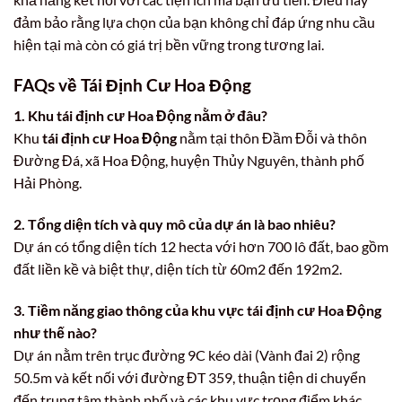
đảm bảo rằng lựa chọn của bạn không chỉ đáp ứng nhu cầu
hiện tại mà còn có giá trị bền vững trong tương lai.
FAQs về
Tái Định Cư Hoa Động
1. Khu tái định cư Hoa Động nằm ở đâu?
Khu
tái định cư Hoa Động
nằm tại thôn Đầm Đỗi và thôn
Đường Đá, xã Hoa Động, huyện Thủy Nguyên, thành phố
Hải Phòng.
2. Tổng diện tích và quy mô của dự án là bao nhiêu?
Dự án có tổng diện tích 12 hecta với hơn 700 lô đất, bao gồm
đất liền kề và biệt thự, diện tích từ 60m2 đến 192m2.
3. Tiềm năng giao thông của khu vực tái định cư Hoa Động
như thế nào?
Dự án nằm trên trục đường 9C kéo dài (Vành đai 2) rộng
50.5m và kết nối với đường ĐT 359, thuận tiện di chuyển
đến trung tâm thành phố và các khu vực trọng điểm khác.