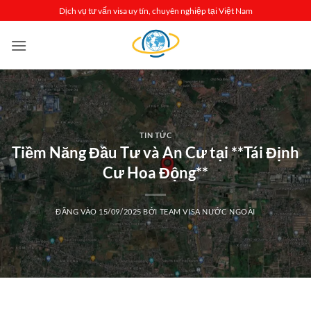
Bỏ
Dịch vụ tư vấn visa uy tín, chuyên nghiệp tại Việt Nam
qua
nội
dung
TIN TỨC
Tiềm Năng Đầu Tư và An Cư tại **Tái Định
Cư Hoa Động**
ĐĂNG VÀO
15/09/2025
BỞI
TEAM VISA NƯỚC NGOÀI