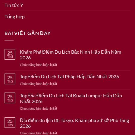
Tin tức Ý
Tổng hợp
BÀI VIẾT GẦN ĐÂY
Khám Phá Điểm Du Lịch Bắc Ninh Hấp Dẫn Năm
25
Th5
2026
ở
Chức năng bình luận bị tắt
Khám
Phá
Top Điểm Du Lịch Tại Pháp Hấp Dẫn Nhất 2026
25
Điểm
Th5
ở
Chức năng bình luận bị tắt
Du
Top
Lịch
Điểm
Top Địa Điểm Du Lịch Tại Kuala Lumpur Hấp Dẫn
Bắc
25
Du
Th5
Nhất 2026
Ninh
Lịch
Hấp
ở
Chức năng bình luận bị tắt
Tại
Dẫn
Top
Pháp
Năm
Địa
Địa điểm du lịch tại Tokyo: Khám phá xứ sở Phù Tang
Hấp
25
2026
Điểm
Dẫn
Th5
2026
Du
Nhất
ở
Chức năng bình luận bị tắt
Lịch
2026