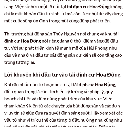
tăng. Việc sở hữu một lô đất tại
tái định cư Hoa Động
không
chỉ là một khoản đầu tư sinh lời mà còn là cơ hội để xây dựng
một cuộc sống ổn định trong một cộng đồng phát triển.
Thị trường bất động sản Thủy Nguyên nói chung và khu
tái
định cư Hoa Động
nói riêng đang ở thời điểm vàng để đầu
tư. Với sự phát triển kinh tế mạnh mẽ của Hải Phòng, nhu
cầu về nhà ở và đầu tư bất động sản dự kiến sẽ còn tăng cao
trong tương lai.
Lời khuyên khi đầu tư vào
tái định cư Hoa Động
Khi cân nhắc đầu tư hoặc an cư tại
tái định cư Hoa Động
,
điều quan trọng là cần tìm hiểu kỹ lưỡng về pháp lý, quy
hoạch chi tiết và tiềm năng phát triển của khu vực. Việc
tham khảo ý kiến từ các chuyên gia bất động sản và các đơn
vị uy tín sẽ giúp đưa ra quyết định sáng suốt. Hãy xem xét các
yếu tố như vị trí cụ thể của từng lô đất, hướng nhà, cũng như
khả năng kết nối với các tiện ích mà bạn ưu tiên. Điều này