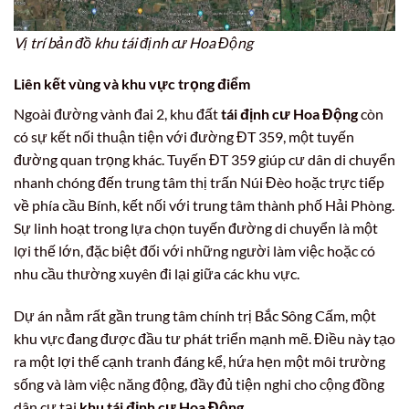
Vị trí bản đồ khu tái định cư Hoa Động
Liên kết vùng và khu vực trọng điểm
Ngoài đường vành đai 2, khu đất
tái định cư Hoa Động
còn
có sự kết nối thuận tiện với đường ĐT 359, một tuyến
đường quan trọng khác. Tuyến ĐT 359 giúp cư dân di chuyển
nhanh chóng đến trung tâm thị trấn Núi Đèo hoặc trực tiếp
về phía cầu Bính, kết nối với trung tâm thành phố Hải Phòng.
Sự linh hoạt trong lựa chọn tuyến đường di chuyển là một
lợi thế lớn, đặc biệt đối với những người làm việc hoặc có
nhu cầu thường xuyên đi lại giữa các khu vực.
Dự án nằm rất gần trung tâm chính trị Bắc Sông Cấm, một
khu vực đang được đầu tư phát triển mạnh mẽ. Điều này tạo
ra một lợi thế cạnh tranh đáng kể, hứa hẹn một môi trường
sống và làm việc năng động, đầy đủ tiện nghi cho cộng đồng
dân cư tại
khu tái định cư Hoa Động
.