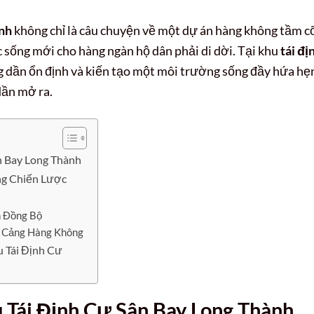
nh
không chỉ là câu chuyện về một dự án hàng không tầm c
 sống mới cho hàng ngàn hộ dân phải di dời. Tại khu
tái đị
g dần ổn định và kiến tạo một môi trường sống đầy hứa hẹ
dần mở ra.
n Bay Long Thành
ng Chiến Lược
n Đồng Bộ
i Cảng Hàng Không
 Tái Định Cư
u
Tái Định Cư Sân Bay Long Thành