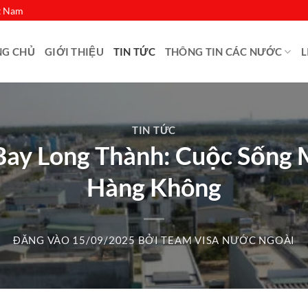
ệt Nam
NG CHỦ
GIỚI THIỆU
TIN TỨC
THÔNG TIN CÁC NƯỚC
L
TIN TỨC
 Bay Long Thành: Cuộc Sống
Hàng Không
ĐĂNG VÀO
15/09/2025
BỞI
TEAM VISA NƯỚC NGOÀI