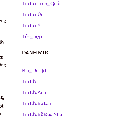
Tin tức Trung Quốc
ề
Tin tức Úc
ỡng
Tin tức Ý
Tổng hợp
đây
DANH MỤC
tại
âng
Blog Du Lịch
Tin tức
Tin tức Anh
iển
Tin tức Ba Lan
ột
c
Tin tức Bồ Đào Nha