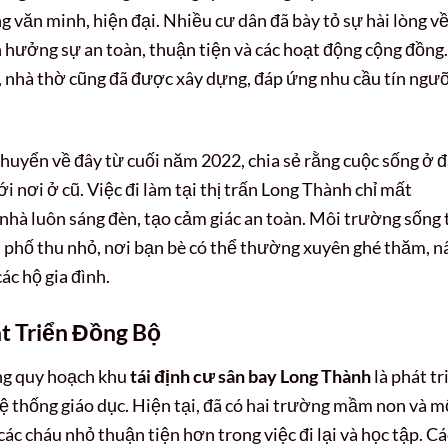
văn minh, hiện đại. Nhiều cư dân đã bày tỏ sự hài lòng v
 hưởng sự an toàn, thuận tiện và các hoạt động cộng đồng.
n, nhà thờ cũng đã được xây dựng, đáp ứng nhu cầu tín ngư
huyển về đây từ cuối năm 2022, chia sẻ rằng cuộc sống ở 
i nơi ở cũ. Việc đi làm tại thị trấn Long Thành chỉ mất
nhà luôn sáng đèn, tạo cảm giác an toàn. Môi trường sống 
 phố thu nhỏ, nơi bạn bè có thể thường xuyên ghé thăm, n
ác hộ gia đình.
át Triển Đồng Bộ
ng quy hoạch khu
tái định cư sân bay Long Thành
là phát tr
à hệ thống giáo dục. Hiện tại, đã có hai trường mầm non và m
các cháu nhỏ thuận tiện hơn trong việc đi lại và học tập. Cá