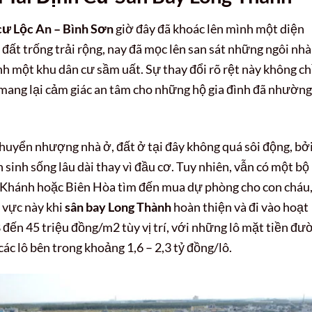
 cư Lộc An – Bình Sơn
giờ đây đã khoác lên mình một diện
đất trống trải rộng, nay đã mọc lên san sát những ngôi nhà
nh một khu dân cư sầm uất. Sự thay đổi rõ rệt này không ch
 mang lại cảm giác an tâm cho những hộ gia đình đã nhường
chuyển nhượng nhà ở, đất ở tại đây không quá sôi động, bởi
sinh sống lâu dài thay vì đầu cơ. Tuy nhiên, vẫn có một bộ
Khánh hoặc Biên Hòa tìm đến mua dự phòng cho con cháu
 vực này khi
sân bay Long Thành
hoàn thiện và đi vào hoạt
 đến 45 triệu đồng/m2 tùy vị trí, với những lô mặt tiền đư
 các lô bên trong khoảng 1,6 – 2,3 tỷ đồng/lô.