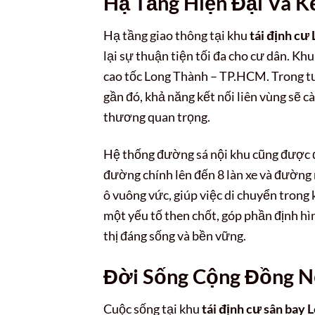
Hạ Tầng Hiện Đại Và K
Hạ tầng giao thông tại khu
tái định cư
lại sự thuận tiện tối đa cho cư dân. Khu
cao tốc Long Thành – TP.HCM. Trong tư
gần đó, khả năng kết nối liên vùng sẽ 
thương quan trọng.
Hệ thống đường sá nội khu cũng được đ
đường chính lên đến 8 làn xe và đường 
ô vuông vức, giúp việc di chuyển trong 
một yếu tố then chốt, góp phần định h
thị đáng sống và bền vững.
Đời Sống Cộng Đồng N
Cuộc sống tại khu
tái định cư sân bay 