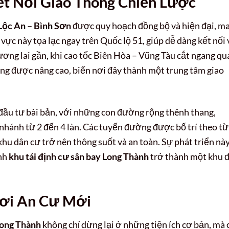
ết Nối Giao Thông Chiến Lược
 Lộc An – Bình Sơn
được quy hoạch đồng bộ và hiện đại, m
 vực này tọa lạc ngay trên Quốc lộ 51, giúp dễ dàng kết nối 
ơng lai gần, khi cao tốc Biên Hòa – Vũng Tàu cắt ngang qu
càng được nâng cao, biến nơi đây thành một trung tâm giao
ầu tư bài bản, với những con đường rộng thênh thang,
nhánh từ 2 đến 4 làn. Các tuyến đường được bố trí theo t
khu dân cư trở nên thông suốt và an toàn. Sự phát triển này
ình
khu tái định cư sân bay Long Thành
trở thành một khu 
ơi An Cư Mới
Long Thành
không chỉ dừng lại ở những tiện ích cơ bản, mà 