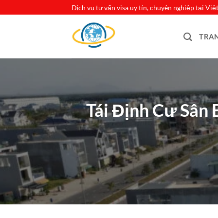
Bỏ
Dịch vụ tư vấn visa uy tín, chuyên nghiệp tại Vi
qua
nội
TRA
dung
Tái Định Cư Sân