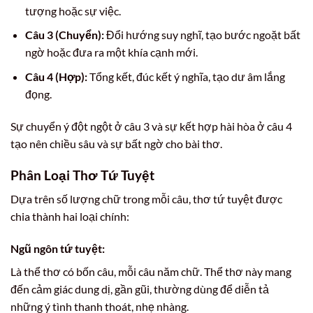
tượng hoặc sự việc.
Câu 3 (Chuyển):
Đổi hướng suy nghĩ, tạo bước ngoặt bất
ngờ hoặc đưa ra một khía cạnh mới.
Câu 4 (Hợp):
Tổng kết, đúc kết ý nghĩa, tạo dư âm lắng
đọng.
Sự chuyển ý đột ngột ở câu 3 và sự kết hợp hài hòa ở câu 4
tạo nên chiều sâu và sự bất ngờ cho bài thơ.
Phân Loại Thơ Tứ Tuyệt
Dựa trên số lượng chữ trong mỗi câu, thơ tứ tuyệt được
chia thành hai loại chính:
Ngũ ngôn tứ tuyệt:
Là thể thơ có bốn câu, mỗi câu năm chữ. Thể thơ này mang
đến cảm giác dung dị, gần gũi, thường dùng để diễn tả
những ý tình thanh thoát, nhẹ nhàng.