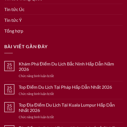
Tin tức Úc
Tin tức Ý
Tổng hợp
BÀI VIẾT GẦN ĐÂY
Khám Phá Điểm Du Lịch Bắc Ninh Hấp Dẫn Năm
25
Th5
2026
ở
Chức năng bình luận bị tắt
Khám
Phá
Top Điểm Du Lịch Tại Pháp Hấp Dẫn Nhất 2026
25
Điểm
Th5
ở
Chức năng bình luận bị tắt
Du
Top
Lịch
Điểm
Top Địa Điểm Du Lịch Tại Kuala Lumpur Hấp Dẫn
Bắc
25
Du
Th5
Nhất 2026
Ninh
Lịch
Hấp
ở
Chức năng bình luận bị tắt
Tại
Dẫn
Top
Pháp
Năm
Địa