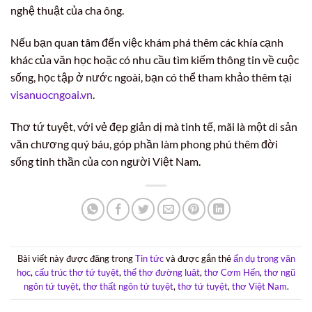
nghệ thuật của cha ông.
Nếu bạn quan tâm đến việc khám phá thêm các khía cạnh
khác của văn học hoặc có nhu cầu tìm kiếm thông tin về cuộc
sống, học tập ở nước ngoài, bạn có thể tham khảo thêm tại
visanuocngoai.vn
.
Thơ tứ tuyệt, với vẻ đẹp giản dị mà tinh tế, mãi là một di sản
văn chương quý báu, góp phần làm phong phú thêm đời
sống tinh thần của con người Việt Nam.
Bài viết này được đăng trong
Tin tức
và được gắn thẻ
ẩn dụ trong văn
học
,
cấu trúc thơ tứ tuyệt
,
thể thơ đường luật
,
thơ Cơm Hến
,
thơ ngũ
ngôn tứ tuyệt
,
thơ thất ngôn tứ tuyệt
,
thơ tứ tuyệt
,
thơ Việt Nam
.