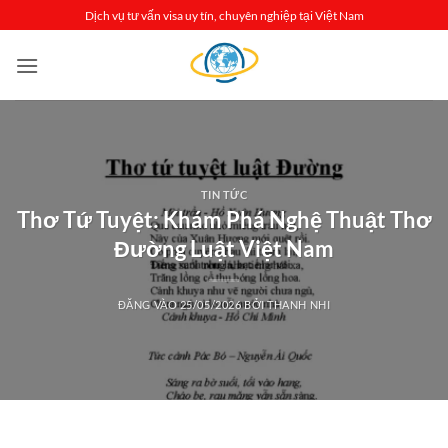
Bỏ
Dịch vụ tư vấn visa uy tín, chuyên nghiệp tại Việt Nam
qua
nội
dung
TIN TỨC
Thơ Tứ Tuyệt: Khám Phá Nghệ Thuật Thơ
Đường Luật Việt Nam
ĐĂNG VÀO
25/05/2026
BỞI
THANH NHI