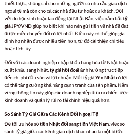
thiết thực, không chỉ cho những người có nhu cầu giao dịch
ngoại tệ mà còn cho cả các nhà đầu tư hoặc du khách. Đối
với du học sinh hoặc lao động tại Nhật Bản, việc nắm bắt
tỷ
giá JPY/VND
giúp họ biết khi nào nên gửi tiền về nhà để đạt
được mức chuyển đổi có lợi nhất. Điều này có thể giúp gia
đình họ nhận được nhiều tiền hơn, từ đó cải thiện chi tiêu
hoặc tích lũy.
Đối với các doanh nghiệp nhập khẩu hàng hóa từ Nhật hoặc
xuất khẩu sang Nhật,
tỷ giá hối đoái
ảnh hưởng trực tiếp
đến chi phí đầu vào và lợi nhuận. Một tỷ giá
Yên Nhật
có lợi
có thể tăng cường khả năng cạnh tranh của sản phẩm. Nắm
vững thông tin này giúp các doanh nghiệp đưa ra chiến lược
kinh doanh và quản lý rủi ro tài chính hiệu quả hơn.
So Sánh Tỷ Giá Giữa Các Kênh Đổi Ngoại Tệ
Để tối ưu hóa số
tiền Nhật đổi sang tiền Việt Nam
, việc so
sánh tỷ giá giữa các kênh giao dịch khác nhau là một bước