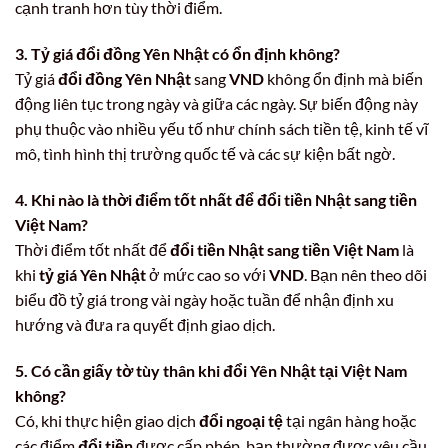
cạnh tranh hơn tùy thời điểm.
3. Tỷ giá đổi đồng Yên Nhật có ổn định không?
Tỷ giá
đổi đồng Yên Nhật
sang
VND
không ổn định mà biến
động liên tục trong ngày và giữa các ngày. Sự biến động này
phụ thuộc vào nhiều yếu tố như chính sách tiền tệ, kinh tế vĩ
mô, tình hình thị trường quốc tế và các sự kiện bất ngờ.
4. Khi nào là thời điểm tốt nhất để đổi tiền Nhật sang tiền
Việt Nam?
Thời điểm tốt nhất để
đổi tiền Nhật sang tiền Việt Nam
là
khi
tỷ giá Yên Nhật
ở mức cao so với
VND
. Bạn nên theo dõi
biểu đồ tỷ giá trong vài ngày hoặc tuần để nhận định xu
hướng và đưa ra quyết định giao dịch.
5. Có cần giấy tờ tùy thân khi đổi Yên Nhật tại Việt Nam
không?
Có, khi thực hiện giao dịch
đổi ngoại tệ
tại ngân hàng hoặc
các điểm
đổi tiền
được cấp phép, bạn thường được yêu cầu