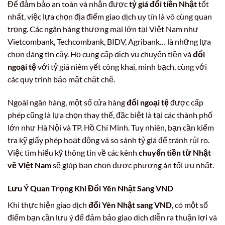
Để đảm bảo an toàn và nhận được
tỷ giá đổi tiền Nhật
tốt
nhất, việc lựa chọn địa điểm giao dịch uy tín là vô cùng quan
trọng. Các ngân hàng thương mại lớn tại Việt Nam như
Vietcombank, Techcombank, BIDV, Agribank… là những lựa
chọn đáng tin cậy. Họ cung cấp dịch vụ chuyển tiền và
đổi
ngoại tệ
với tỷ giá niêm yết công khai, minh bạch, cùng với
các quy trình bảo mật chặt chẽ.
Ngoài ngân hàng, một số cửa hàng
đổi ngoại tệ
được cấp
phép cũng là lựa chọn thay thế, đặc biệt là tại các thành phố
lớn như Hà Nội và TP. Hồ Chí Minh. Tuy nhiên, bạn cần kiểm
tra kỹ giấy phép hoạt động và so sánh tỷ giá để tránh rủi ro.
Việc tìm hiểu kỹ thông tin về các kênh
chuyển tiền từ Nhật
về Việt Nam
sẽ giúp bạn chọn được phương án tối ưu nhất.
Lưu Ý Quan Trọng Khi Đổi Yên Nhật Sang VND
Khi thực hiện giao dịch
đổi Yên Nhật sang VND
, có một số
điểm bạn cần lưu ý để đảm bảo giao dịch diễn ra thuận lợi và