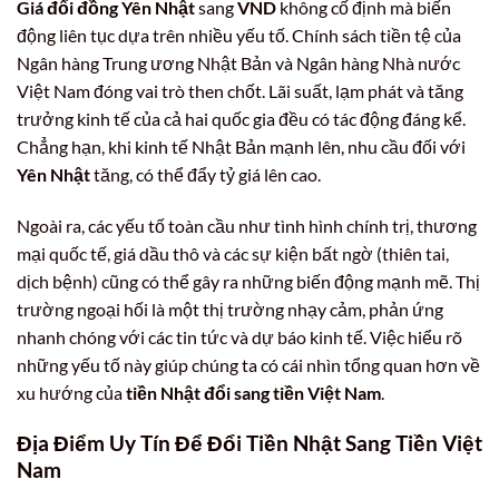
Giá đổi đồng Yên Nhật
sang
VND
không cố định mà biến
động liên tục dựa trên nhiều yếu tố. Chính sách tiền tệ của
Ngân hàng Trung ương Nhật Bản và Ngân hàng Nhà nước
Việt Nam đóng vai trò then chốt. Lãi suất, lạm phát và tăng
trưởng kinh tế của cả hai quốc gia đều có tác động đáng kể.
Chẳng hạn, khi kinh tế Nhật Bản mạnh lên, nhu cầu đối với
Yên Nhật
tăng, có thể đẩy tỷ giá lên cao.
Ngoài ra, các yếu tố toàn cầu như tình hình chính trị, thương
mại quốc tế, giá dầu thô và các sự kiện bất ngờ (thiên tai,
dịch bệnh) cũng có thể gây ra những biến động mạnh mẽ. Thị
trường ngoại hối là một thị trường nhạy cảm, phản ứng
nhanh chóng với các tin tức và dự báo kinh tế. Việc hiểu rõ
những yếu tố này giúp chúng ta có cái nhìn tổng quan hơn về
xu hướng của
tiền Nhật đổi sang tiền Việt Nam
.
Địa Điểm Uy Tín Để Đổi Tiền Nhật Sang Tiền Việt
Nam