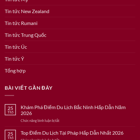
Tin tức New Zealand
Tin tức Rumani
Tin tức Trung Quốc
Tin tức Úc
Tin tức Ý
Tổng hợp
BÀI VIẾT GẦN ĐÂY
Khám Phá Điểm Du Lịch Bắc Ninh Hấp Dẫn Năm
25
Th5
2026
ở
Chức năng bình luận bị tắt
Khám
Phá
Top Điểm Du Lịch Tại Pháp Hấp Dẫn Nhất 2026
25
Điểm
Th5
ở