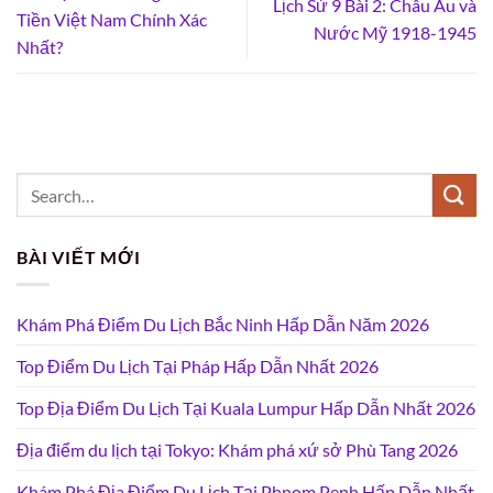
Lịch Sử 9 Bài 2: Châu Âu và
Tiền Việt Nam Chính Xác
Nước Mỹ 1918-1945
Nhất?
BÀI VIẾT MỚI
Khám Phá Điểm Du Lịch Bắc Ninh Hấp Dẫn Năm 2026
Top Điểm Du Lịch Tại Pháp Hấp Dẫn Nhất 2026
Top Địa Điểm Du Lịch Tại Kuala Lumpur Hấp Dẫn Nhất 2026
Địa điểm du lịch tại Tokyo: Khám phá xứ sở Phù Tang 2026
Khám Phá Địa Điểm Du Lịch Tại Phnom Penh Hấp Dẫn Nhất