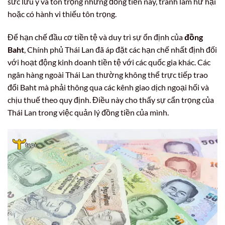
sức lưu ý và tôn trọng những đồng tiền này, tránh làm hư hại
hoặc có hành vi thiếu tôn trọng.
Để hạn chế đầu cơ tiền tệ và duy trì sự ổn định của
đồng
Baht
, Chính phủ Thái Lan đã áp đặt các hạn chế nhất định đối
với hoạt động kinh doanh tiền tệ với các quốc gia khác. Các
ngân hàng ngoài Thái Lan thường không thể trực tiếp trao
đổi Baht mà phải thông qua các kênh giao dịch ngoại hối và
chịu thuế theo quy định. Điều này cho thấy sự cẩn trọng của
Thái Lan trong việc quản lý đồng tiền của mình.