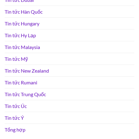
Tin tức Hàn Quốc
Tin tức Hungary
Tin tức Hy Lạp
Tin tức Malaysia
Tin tức Mỹ
Tin tức New Zealand
Tin tức Rumani
Tin tức Trung Quốc
Tin tức Úc
Tin tức Ý
Tổng hợp