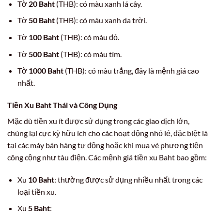
Tờ
20 Baht
(THB): có màu xanh lá cây.
Tờ
50 Baht
(THB): có màu xanh da trời.
Tờ
100 Baht
(THB): có màu đỏ.
Tờ
500 Baht
(THB): có màu tím.
Tờ
1000 Baht
(THB): có màu trắng, đây là mệnh giá cao
nhất.
Tiền Xu Baht Thái và Công Dụng
Mặc dù tiền xu ít được sử dụng trong các giao dịch lớn,
chúng lại cực kỳ hữu ích cho các hoạt động nhỏ lẻ, đặc biệt là
tại các máy bán hàng tự động hoặc khi mua vé phương tiện
công cộng như tàu điện. Các mệnh giá tiền xu Baht bao gồm:
Xu
10 Baht
: thường được sử dụng nhiều nhất trong các
loại tiền xu.
Xu
5 Baht
: