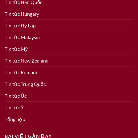
Tin tức Hàn Quốc
Tin tức Hungary
Tin tức Hy Lạp
Tin tức Malaysia
Tin tức Mỹ
Tin tức New Zealand
Tin tức Rumani
Tin tức Trung Quốc
Tin tức Úc
Tin tức Ý
Tổng hợp
BÀI VIẾT GẦN ĐÂY