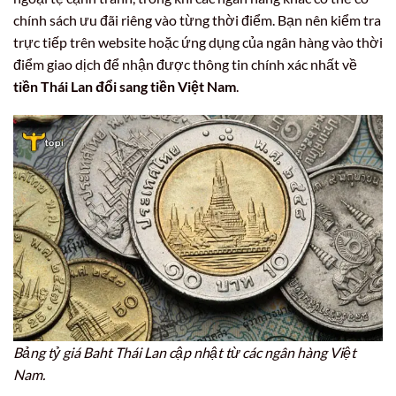
chính sách ưu đãi riêng vào từng thời điểm. Bạn nên kiểm tra
trực tiếp trên website hoặc ứng dụng của ngân hàng vào thời
điểm giao dịch để nhận được thông tin chính xác nhất về
tiền Thái Lan đổi sang tiền Việt Nam
.
Bảng tỷ giá Baht Thái Lan cập nhật từ các ngân hàng Việt
Nam.