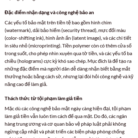
Đặc điểm nhận dạng và công nghệ bảo an
Các yếu tố bảo mật trên tiền tệ bao gồm hình chìm
(watermark), dải bảo hiểm (security thread), mực đổi màu
(color-shifting ink), hình ảnh ẩn (latent image), và các chi tiết
in siêu nhỏ (microprinting). Tiền polymer còn có thêm cửa sổ
trong suốt, cho phép nhìn xuyên qua tờ tiền, và các yếu tố ba
chiều (holograms) cực kỳ khó sao chép. Mục đích là để tạo ra
những đặc điểm mà người dân dễ dàng nhận biết bằng mắt
thường hoặc bằng cách sờ, nhưng lại đòi hỏi công nghệ và kỹ
năng cao để làm giả.
Thách thức từ tội phạm làm giả tiền
Mặc dù các công nghệ bảo mật ngày càng hiện đại, tội phạm
làm giả tiền vẫn luôn tìm cách để qua mặt. Do đó, các ngân
hàng trung ương và cơ quan bảo vệ pháp luật phải không
ngừng cập nhật và phát triển các biện pháp phòng chống