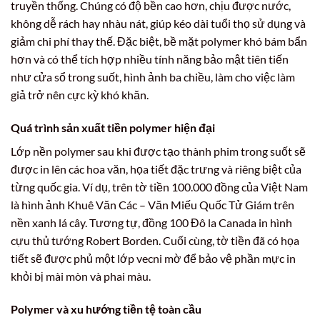
truyền thống. Chúng có độ bền cao hơn, chịu được nước,
không dễ rách hay nhàu nát, giúp kéo dài tuổi thọ sử dụng và
giảm chi phí thay thế. Đặc biệt, bề mặt polymer khó bám bẩn
hơn và có thể tích hợp nhiều tính năng bảo mật tiên tiến
như cửa sổ trong suốt, hình ảnh ba chiều, làm cho việc làm
giả trở nên cực kỳ khó khăn.
Quá trình sản xuất tiền polymer hiện đại
Lớp nền polymer sau khi được tạo thành phim trong suốt sẽ
được in lên các hoa văn, họa tiết đặc trưng và riêng biệt của
từng quốc gia. Ví dụ, trên tờ tiền 100.000 đồng của Việt Nam
là hình ảnh Khuê Văn Các – Văn Miếu Quốc Tử Giám trên
nền xanh lá cây. Tương tự, đồng 100 Đô la Canada in hình
cựu thủ tướng Robert Borden. Cuối cùng, tờ tiền đã có họa
tiết sẽ được phủ một lớp vecni mờ để bảo vệ phần mực in
khỏi bị mài mòn và phai màu.
Polymer và xu hướng tiền tệ toàn cầu