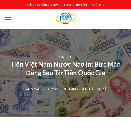
Bỏ
Dịch vụ tư vấn visa uy tín, chuyên nghiệp tại Việt Nam
qua
nội
dung
TIN TỨC
Tiền Việt Nam Nước Nào In: Bức Màn
Đằng Sau Tờ Tiền Quốc Gia
ĐĂNG VÀO
29/08/2025
BỞI
TEAM VISA NƯỚC NGOÀI