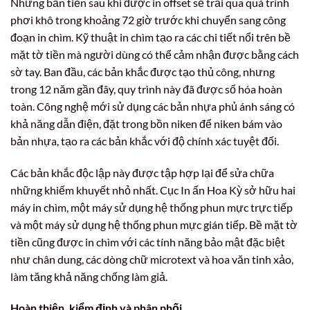
Những bản tiền sau khi được in offset sẽ trải qua quá trình
phơi khô trong khoảng 72 giờ trước khi chuyển sang công
đoạn in chìm. Kỹ thuật in chìm tạo ra các chi tiết nổi trên bề
mặt tờ tiền mà người dùng có thể cảm nhận được bằng cách
sờ tay. Ban đầu, các bản khắc được tạo thủ công, nhưng
trong 12 năm gần đây, quy trình này đã được số hóa hoàn
toàn. Công nghệ mới sử dụng các bản nhựa phủ ánh sáng có
khả năng dẫn điện, đặt trong bồn niken để niken bám vào
bản nhựa, tạo ra các bản khắc với độ chính xác tuyệt đối.
Các bản khắc độc lập này được tập hợp lại để sửa chữa
những khiếm khuyết nhỏ nhất. Cục In ấn Hoa Kỳ sở hữu hai
máy in chìm, một máy sử dụng hệ thống phun mực trực tiếp
và một máy sử dụng hệ thống phun mực gián tiếp. Bề mặt tờ
tiền cũng được in chìm với các tính năng bảo mật đặc biệt
như chân dung, các dòng chữ microtext và hoa văn tinh xảo,
làm tăng khả năng chống làm giả.
Hoàn thiện, kiểm định và phân phối