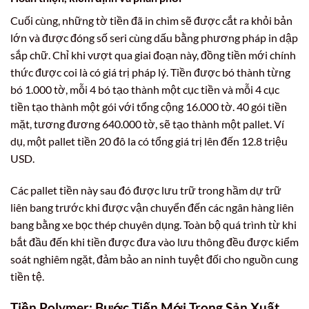
Cuối cùng, những tờ tiền đã in chìm sẽ được cắt ra khỏi bản
lớn và được đóng số seri cùng dấu bằng phương pháp in dập
sắp chữ. Chỉ khi vượt qua giai đoạn này, đồng tiền mới chính
thức được coi là có giá trị pháp lý. Tiền được bó thành từng
bó 1.000 tờ, mỗi 4 bó tạo thành một cục tiền và mỗi 4 cục
tiền tạo thành một gói với tổng cộng 16.000 tờ. 40 gói tiền
mặt, tương đương 640.000 tờ, sẽ tạo thành một pallet. Ví
dụ, một pallet tiền 20 đô la có tổng giá trị lên đến 12.8 triệu
USD.
Các pallet tiền này sau đó được lưu trữ trong hầm dự trữ
liên bang trước khi được vận chuyển đến các ngân hàng liên
bang bằng xe bọc thép chuyên dụng. Toàn bộ quá trình từ khi
bắt đầu đến khi tiền được đưa vào lưu thông đều được kiểm
soát nghiêm ngặt, đảm bảo an ninh tuyệt đối cho nguồn cung
tiền tệ.
Tiền Polymer: Bước Tiến Mới Trong Sản Xuất