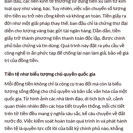
Ban đầu, các nền kinh tế thường sử dụng tiền xu làm từ kim
loại quý như vàng, bạc. Tuy nhiên, việc vận chuyển số lượng
lớn tiền xu trở nên cồng kềnh và không an toàn. Tiền giấy ra
đời như một giải pháp thay thế, ban đầu chỉ là chứng thư đại
diện cho lượng vàng bạc gửi tại ngân hàng. Dần dần, tiền
giấy trở thành phương tiện thanh toán độc lập, được chính
phủ bảo chứng và tin dùng. Quá trình này đặt ra yêu cầu về
công nghệ in ấn phức tạp để chống lại nạn làm giả, bảo vệ giá
trị của đồng tiền.
Tiền tệ như biểu tượng chủ quyền quốc gia
Mỗi đồng tiền không chỉ là công cụ trao đổi mà còn là biểu
tượng sống động cho chủ quyền và bản sắc văn hóa của một
quốc gia. Từ hình ảnh các nhà lãnh đạo, di tích lịch sử, cảnh
quan thiên nhiên đến các họa tiết truyền thống, mỗi chi tiết
trên tờ tiền đều mang ý nghĩa sâu sắc, kể câu chuyện về đất
nước đó. Việc kiểm soát hoàn toàn quá trình in và phát hành
tiền tệ là quyền lực cốt lõi của bất kỳ chính phủ nào, khẳng