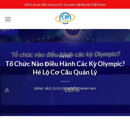
Bỏ
Dịch vụ tư vấn visa uy tín, chuyên nghiệp tại Việt Nam
qua
nội
dung
TIN TỨC
Tổ Chức Nào Điều Hành Các Kỳ Olympic?
Hé Lộ Cơ Cấu Quản Lý
ĐĂNG VÀO
25/05/2026
BỞI
THANH NHI