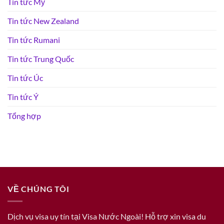
Tin tức Mỹ
Tin tức New Zealand
Tin tức Rumani
Tin tức Trung Quốc
Tin tức Úc
Tin tức Ý
Tổng hợp
VỀ CHÚNG TÔI
Dịch vụ visa uy tín tại Visa Nước Ngoài! Hỗ trợ xin visa du