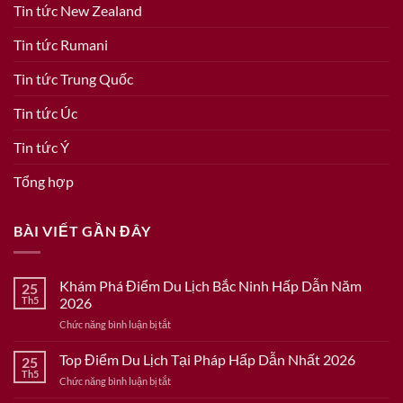
Tin tức New Zealand
Tin tức Rumani
Tin tức Trung Quốc
Tin tức Úc
Tin tức Ý
Tổng hợp
BÀI VIẾT GẦN ĐÂY
Khám Phá Điểm Du Lịch Bắc Ninh Hấp Dẫn Năm
25
Th5
2026
ở
Chức năng bình luận bị tắt
Khám
Phá
Top Điểm Du Lịch Tại Pháp Hấp Dẫn Nhất 2026
25
Điểm
Th5
ở
Chức năng bình luận bị tắt
Du
Top
Lịch