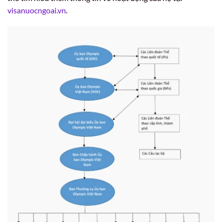
visanuocngoai.vn
.