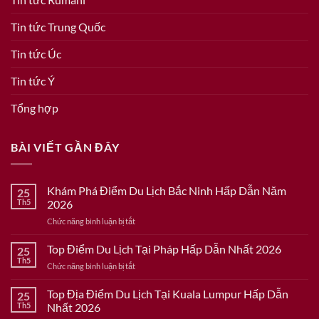
Tin tức Trung Quốc
Tin tức Úc
Tin tức Ý
Tổng hợp
BÀI VIẾT GẦN ĐÂY
Khám Phá Điểm Du Lịch Bắc Ninh Hấp Dẫn Năm
25
Th5
2026
ở
Chức năng bình luận bị tắt
Khám
Phá
Top Điểm Du Lịch Tại Pháp Hấp Dẫn Nhất 2026
25
Điểm
Th5
ở
Chức năng bình luận bị tắt
Du
Top
Lịch
Điểm
Top Địa Điểm Du Lịch Tại Kuala Lumpur Hấp Dẫn
Bắc
25
Du
Th5
Nhất 2026
Ninh
Lịch
Hấp