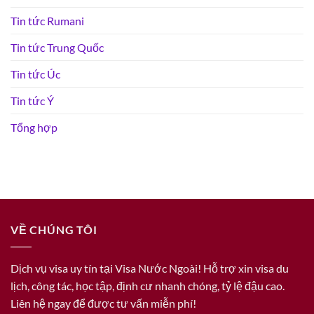
Tin tức Rumani
Tin tức Trung Quốc
Tin tức Úc
Tin tức Ý
Tổng hợp
VỀ CHÚNG TÔI
Dịch vụ visa uy tín tại Visa Nước Ngoài! Hỗ trợ xin visa du
lịch, công tác, học tập, định cư nhanh chóng, tỷ lệ đậu cao.
Liên hệ ngay để được tư vấn miễn phí!