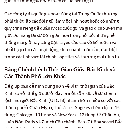
gần kết thúc ngày hoặc thậm chí đã nghỉ ngơi.
Các công ty đa quốc gia hoạt động tại Trung Quốc thường
phải thiết lập các đội ngũ làm việc linh hoạt hoặc có những
quy trình riêng để quản lý các cuộc gọi và giao dịch xuyên múi
giờ. Dù mang lại sự đơn giản hóa trong nội bộ, nhưng hệ
thống múi giờ này cũng đặt ra yêu cầu cao về kế hoạch và
phối hợp cho các hoạt động kinh doanh toàn cầu, đặc biệt
trong các lĩnh vực tài chính, logistics và thương mại điện tử.
Bảng Chênh Lệch Thời Gian Giữa Bắc Kinh và
Các Thành Phố Lớn Khác
Để giúp bạn dễ hình dung hơn về vị trí thời gian của Bắc
Kinh so với thế giới, dưới đây là một số ví dụ về sự chênh
lệch múi giờ. Bắc Kinh (UTC+8) nhanh hơn nhiều so với các
thành phố ở Châu Mỹ, cụ thể là Los Angeles chênh lệch -15
tiếng, Chicago -13 tiếng và New York -12 tiếng. Ở Châu Âu,
Luân Đôn, Paris và Zurich đều chênh lệch -7 tiếng so với Bắc