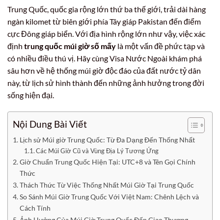
Trung Quốc, quốc gia rộng lớn thứ ba thế giới, trải dài hàng
ngàn kilomet từ biên giới phía Tây giáp Pakistan đến điểm
cực Đông giáp biển. Với địa hình rộng lớn như vậy, việc xác
định
trung quốc múi giờ số mấy
là một vấn đề phức tạp và
có nhiều điều thú vị. Hãy cùng Visa Nước Ngoài khám phá
sâu hơn về hệ thống múi giờ độc đáo của đất nước tỷ dân
này, từ lịch sử hình thành đến những ảnh hưởng trong đời
sống hiện đại.
Nội Dung Bài Viết
Lịch sử Múi giờ Trung Quốc: Từ Đa Dạng Đến Thống Nhất
Các Múi Giờ Cũ và Vùng Địa Lý Tương Ứng
Giờ Chuẩn Trung Quốc Hiện Tại: UTC+8 và Tên Gọi Chính
Thức
Thách Thức Từ Việc Thống Nhất Múi Giờ Tại Trung Quốc
So Sánh Múi Giờ Trung Quốc Với Việt Nam: Chênh Lệch và
Cách Tính
Ảnh Hưởng Của Múi Giờ Trung Quốc Đến Giao Thương