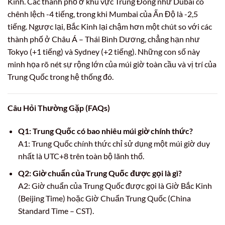
Kinh. Các thành phố ở khu vực Trung Đông như Dubai có
chênh lệch -4 tiếng, trong khi Mumbai của Ấn Độ là -2,5
tiếng. Ngược lại, Bắc Kinh lại chậm hơn một chút so với các
thành phố ở Châu Á – Thái Bình Dương, chẳng hạn như
Tokyo (+1 tiếng) và Sydney (+2 tiếng). Những con số này
minh họa rõ nét sự rộng lớn của múi giờ toàn cầu và vị trí của
Trung Quốc trong hệ thống đó.
Câu Hỏi Thường Gặp (FAQs)
Q1: Trung Quốc có bao nhiêu múi giờ chính thức?
A1: Trung Quốc chính thức chỉ sử dụng một múi giờ duy
nhất là UTC+8 trên toàn bộ lãnh thổ.
Q2: Giờ chuẩn của Trung Quốc được gọi là gì?
A2: Giờ chuẩn của Trung Quốc được gọi là Giờ Bắc Kinh
(Beijing Time) hoặc Giờ Chuẩn Trung Quốc (China
Standard Time – CST).