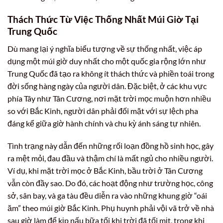
Thách Thức Từ Việc Thống Nhất Múi Giờ Tại
Trung Quốc
Dù mang lại ý nghĩa biểu tượng về sự thống nhất, việc áp
dụng một múi giờ duy nhất cho một quốc gia rộng lớn như
Trung Quốc đã tạo ra không ít thách thức và phiền toái trong
đời sống hàng ngày của người dân. Đặc biệt, ở các khu vực
phía Tây như Tân Cương, nơi mặt trời mọc muộn hơn nhiều
so với Bắc Kinh, người dân phải đối mặt với sự lệch pha
đáng kể giữa giờ hành chính và chu kỳ ánh sáng tự nhiên.
Tình trạng này dẫn đến những rối loạn đồng hồ sinh học, gây
ra mệt mỏi, đau đầu và thậm chí là mất ngủ cho nhiều người.
Ví dụ, khi mặt trời mọc ở Bắc Kinh, bầu trời ở Tân Cương
vẫn còn đầy sao. Do đó, các hoạt động như trường học, công
sở, sân bay, và ga tàu đều diễn ra vào những khung giờ “oái
ăm” theo múi giờ Bắc Kinh. Phụ huynh phải vội vã trở về nhà
sau giờ làm để kịp nấu bữa tối khi trời đã tối mịt, trong khi