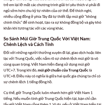
trẻ em lại lỡ mất các chương trình giải trí yêu thích vì phải đi
ngủ sớm hơn chu kỳ tự nhiên của cơ thể. Để thích nghi,
nhiều cộng đồng ở phía Tây đã tự thiết lập múi giờ “không
chính thức” để sinh hoạt, tạo ra sự không đồng bộ và gây khó
khăn khi tương tác với các vùng khác.
So Sánh Múi Giờ Trung Quốc Với Việt Nam:
Chênh Lệch và Cách Tính
Đối với những người thường xuyên đi lại, giao dịch hoặc liên
lạc với Trung Quốc, việc nắm rõ sự chênh lệch múi giờ là vô
cùng quan trọng. Việt Nam hiện đang sử dụng múi giờ
UTC+7. Trong khi đó,
múi giờ chuẩn của Trung Quốc
là
UTC+8. Điều này có nghĩa là giữa hai quốc gia chúng ta chỉ có
sự chênh lệch 1 tiếng đồng hồ.
Cụ thể, giờ Trung Quốc luôn nhanh hơn giờ Việt Nam 1
tiếng. Nếu muốn tính giờ Trung Quốc hiện tại, bạn chỉ cần
lấy giờ Việt Nam cộng thêm 1. Ví dụ, nếu ở Việt Nam hiện tại