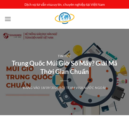
Bỏ
Dịch vụ tư vấn visa uy tín, chuyên nghiệp tại Việt Nam
qua
nội
dung
TIN TỨC
Trung Quốc Múi Giờ Số Mấy? Giải Mã
Thời Gian Chuẩn
ĐĂNG VÀO
18/09/2025
BỞI
TEAM VISA NƯỚC NGOÀI