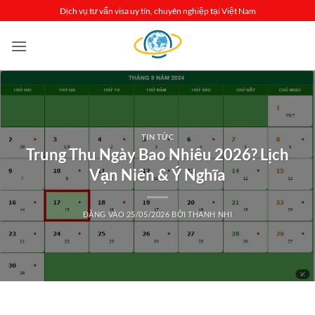
Bỏ
Dịch vụ tư vấn visa uy tín, chuyên nghiệp tại Việt Nam
qua
nội
dung
TIN TỨC
Trung Thu Ngày Bao Nhiêu 2026? Lịch
Vạn Niên & Ý Nghĩa
ĐĂNG VÀO
25/05/2026
BỞI
THANH NHI