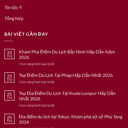
Tin tức Ý
Tổng hợp
BÀI VIẾT GẦN ĐÂY
Khám Phá Điểm Du Lịch Bắc Ninh Hấp Dẫn Năm
25
Th5
2026
ở
Chức năng bình luận bị tắt
Khám
Phá
Top Điểm Du Lịch Tại Pháp Hấp Dẫn Nhất 2026
25
Điểm
Th5
ở
Chức năng bình luận bị tắt
Du
Top
Lịch
Điểm
Top Địa Điểm Du Lịch Tại Kuala Lumpur Hấp Dẫn
Bắc
25
Du
Th5
Nhất 2026
Ninh
Lịch
Hấp
ở
Chức năng bình luận bị tắt
Tại
Dẫn
Top
Pháp
Năm
Địa
Địa điểm du lịch tại Tokyo: Khám phá xứ sở Phù Tang
Hấp
25
2026
Điểm
Dẫn
Th5
2026
Du
Nhất