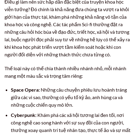
Điều gì làm nên sức hấp dẫn đặc biệt của truyện khoa học
viễn tưởng? Đó chính là khả năng đưa chúng ta vượt ra khỏi
giới hạn của thực tại, khám phá những khả năng vô tận của
khoa học và công nghệ. Các tác phẩm Sci-fi thường đặt ra
những câu hỏi hóc búa về đạo đức, triết học, xã hội và tương
lai, buộc người đọc phải suy tư về những hệ lụy có thể xảy ra
khi khoa học phát triển vượt tầm kiểm soát hoặc khi con
người đối diện với những thách thức chưa từng có.
Thể loại này có thể chia thành nhiều nhánh nhỏ, mỗi nhánh
mang một màu sắc và trọng tâm riêng:
Space Opera:
Những câu chuyện phiêu lưu hoành tráng
giữa các vì sao, thường có yếu tố kỳ ảo, anh hùng ca và
những cuộc chiến quy mô lớn.
Cyberpunk:
Khám phá các xã hội tương lai đen tối, nơi
công nghệ cao song hành với sự suy đồi của con người,
thường xoay quanh trí tuệ nhân tạo, thực tế ảo và sự mất