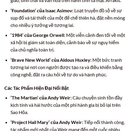
giáo, sinh thái và văn hóa trên hành tinh sa mạc Arrakis.
‘Foundation’ của Isaac Asimov:
Loạt truyện đồ sộ về sự
sụp đổ và tái thiết của một đế chế thiên hà, đặt nền móng
cho nhiều ý tưởng về tương lai.
‘1984’ của George Orwell:
Một viễn cảnh đen tối về một
xã hội bị giám sát toàn diện, cảnh báo về sự nguy hiểm
của chủ nghĩa toàn trị.
‘Brave New World’ của Aldous Huxley:
Một bức tranh
tương lai nơi con người được tạo ra và điều khiển bằng
công nghệ, đặt ra câu hỏi về tự do và hạnh phúc.
Các Tác Phẩm Hiện Đại Nổi Bật
‘The Martian’ của Andy Weir:
Câu chuyện sinh tồn đầy
kịch tính và hài hước của một phi hành gia bị bỏ lại trên
Sao Hỏa.
‘Project Hail Mary’ của Andy Weir:
Tiếp nối thành công,
tác phẩm mới nhất của Weir mang đến một cuộc phiêu