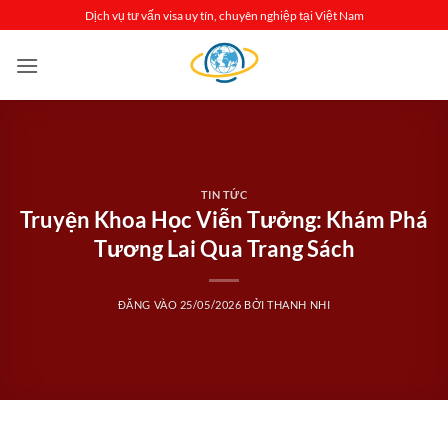
Bỏ
Dịch vụ tư vấn visa uy tín, chuyên nghiệp tại Việt Nam
qua
nội
dung
TIN TỨC
Truyện Khoa Học Viễn Tưởng: Khám Phá
Tương Lai Qua Trang Sách
ĐĂNG VÀO
25/05/2026
BỞI
THANH NHI