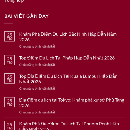
BÀI VIẾT GẦN ĐÂY
Khám Phá Điểm Du Lịch Bắc Ninh Hấp Dẫn Năm
25
Th5
2026
ở
Chức năng bình luận bị tắt
Khám
Phá
Top Điểm Du Lịch Tại Pháp Hấp Dẫn Nhất 2026
25
Điểm
Th5
ở
Chức năng bình luận bị tắt
Du
Top
Lịch
Điểm
Top Địa Điểm Du Lịch Tại Kuala Lumpur Hấp Dẫn
Bắc
25
Du
Th5
Nhất 2026
Ninh
Lịch
Hấp
ở
Chức năng bình luận bị tắt
Tại
Dẫn
Top
Pháp
Năm
Địa
Địa điểm du lịch tại Tokyo: Khám phá xứ sở Phù Tang
Hấp
25
2026
Điểm
Dẫn
Th5
2026
Du
Nhất
ở
Chức năng bình luận bị tắt
Lịch
2026
Địa
Tại
điểm
Khám Phá Địa Điểm Du Lịch Tại Phnom Penh Hấp
Kuala
25
du
Lumpur
Th5
Dẫn Nhất 2026