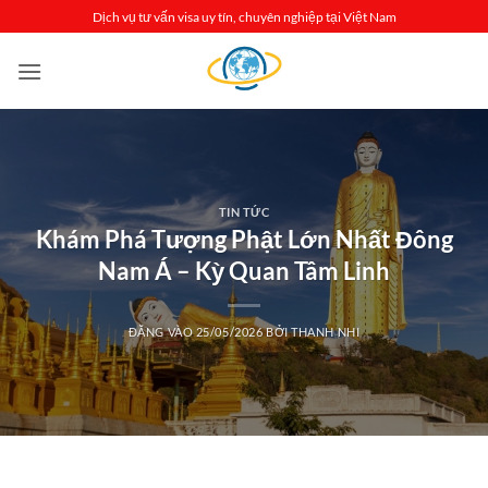
Bỏ
Dịch vụ tư vấn visa uy tín, chuyên nghiệp tại Việt Nam
qua
nội
dung
TIN TỨC
Khám Phá Tượng Phật Lớn Nhất Đông
Nam Á – Kỳ Quan Tâm Linh
ĐĂNG VÀO
25/05/2026
BỞI
THANH NHI