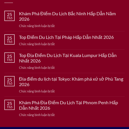
Khám Phá Điểm Du Lịch Bắc Ninh Hấp Dẫn Năm
25
Th5
2026
ở
Chức năng bình luận bị tắt
Khám
Phá
Top Điểm Du Lịch Tại Pháp Hấp Dẫn Nhất 2026
25
Điểm
Th5
ở
Chức năng bình luận bị tắt
Du
Top
Lịch
Điểm
Top Địa Điểm Du Lịch Tại Kuala Lumpur Hấp Dẫn
Bắc
25
Du
Th5
Nhất 2026
Ninh
Lịch
Hấp
ở
Chức năng bình luận bị tắt
Tại
Dẫn
Top
Pháp
Năm
Địa
Địa điểm du lịch tại Tokyo: Khám phá xứ sở Phù Tang
Hấp
25
2026
Điểm
Dẫn
Th5
2026
Du
Nhất
ở
Chức năng bình luận bị tắt
Lịch
2026
Địa
Tại
điểm
Khám Phá Địa Điểm Du Lịch Tại Phnom Penh Hấp
Kuala
25
du
Lumpur
Th5
Dẫn Nhất 2026
lịch
Hấp
ở
Chức năng bình luận bị tắt
tại
Dẫn
Khám
Tokyo:
Nhất
Phá
Khám
2026