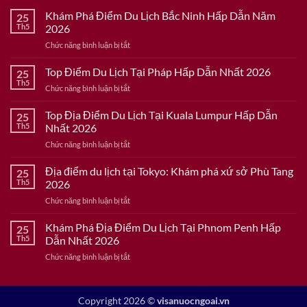
Khám Phá Điểm Du Lịch Bắc Ninh Hấp Dẫn Năm
25
Th5
2026
ở
Chức năng bình luận bị tắt
Khám
Phá
Top Điểm Du Lịch Tại Pháp Hấp Dẫn Nhất 2026
25
Điểm
Th5
ở
Chức năng bình luận bị tắt
Du
Top
Lịch
Điểm
Top Địa Điểm Du Lịch Tại Kuala Lumpur Hấp Dẫn
Bắc
25
Du
Th5
Nhất 2026
Ninh
Lịch
Hấp
ở
Chức năng bình luận bị tắt
Tại
Dẫn
Top
Pháp
Năm
Địa
Địa điểm du lịch tại Tokyo: Khám phá xứ sở Phù Tang
Hấp
25
2026
Điểm
Dẫn
Th5
2026
Du
Nhất
ở
Chức năng bình luận bị tắt
Lịch
2026
Địa
Tại
điểm
Khám Phá Địa Điểm Du Lịch Tại Phnom Penh Hấp
Kuala
25
du
Lumpur
Th5
Dẫn Nhất 2026
lịch
Hấp
ở
Chức năng bình luận bị tắt
tại
Dẫn
Khám
Tokyo:
Nhất
Phá
Khám
2026
Địa
phá
Copyright 2026 ©
visanuocngoai.vn
Điểm
xứ