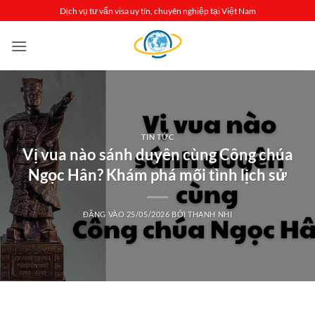
Bỏ
Dịch vụ tư vấn visa uy tín, chuyên nghiệp tại Việt Nam
qua
nội
dung
TIN TỨC
Vị vua nào sánh duyên cùng Công chúa
Ngọc Hân? Khám phá mối tình lịch sử
ĐĂNG VÀO
25/05/2026
BỞI
THANH NHI