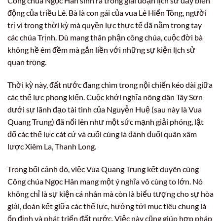
Công chúa Ngọc Hân sinh ra trong giai đoạn lịch sử đầy biến
động của triều Lê. Bà là con gái của vua Lê Hiển Tông, người
trị vì trong thời kỳ mà quyền lực thực tế đã nằm trong tay
các chúa Trịnh. Dù mang thân phận công chúa, cuộc đời bà
không hề êm đềm mà gắn liền với những sự kiện lịch sử
quan trọng.
Thời kỳ này, đất nước đang chìm trong nội chiến kéo dài giữa
các thế lực phong kiến. Cuộc khởi nghĩa nông dân Tây Sơn
dưới sự lãnh đạo tài tình của Nguyễn Huệ (sau này là Vua
Quang Trung) đã nổi lên như một sức mạnh giải phóng, lật
đổ các thế lực cát cứ và cuối cùng là đánh đuổi quân xâm
lược Xiêm La, Thanh Long.
Trong bối cảnh đó, việc Vua Quang Trung kết duyên cùng
Công chúa Ngọc Hân mang một ý nghĩa vô cùng to lớn. Nó
không chỉ là sự kiện cá nhân mà còn là biểu tượng cho sự hòa
giải, đoàn kết giữa các thế lực, hướng tới mục tiêu chung là
ổn định và phát triển đất nước. Việc này cũng giúp hợp pháp