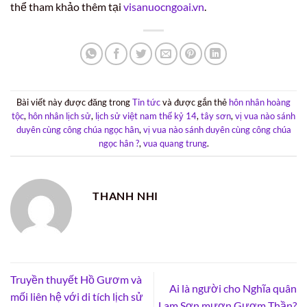
thể tham khảo thêm tại
visanuocngoai.vn
.
Bài viết này được đăng trong
Tin tức
và được gắn thẻ
hôn nhân hoàng
tộc
,
hôn nhân lịch sử
,
lịch sử việt nam thế kỷ 14
,
tây sơn
,
vị vua nào sánh
duyên cùng công chúa ngọc hân
,
vị vua nào sánh duyên cùng công chúa
ngọc hân ?
,
vua quang trung
.
THANH NHI
Truyền thuyết Hồ Gươm và
Ai là người cho Nghĩa quân
mối liên hệ với di tích lịch sử
Lam Sơn mượn Gươm Thần?