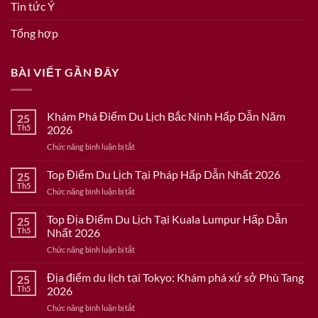
Tin tức Ý
Tổng hợp
BÀI VIẾT GẦN ĐÂY
Khám Phá Điểm Du Lịch Bắc Ninh Hấp Dẫn Năm
25
Th5
2026
ở
Chức năng bình luận bị tắt
Khám
Phá
Top Điểm Du Lịch Tại Pháp Hấp Dẫn Nhất 2026
25
Điểm
Th5
ở
Chức năng bình luận bị tắt
Du
Top
Lịch
Điểm
Top Địa Điểm Du Lịch Tại Kuala Lumpur Hấp Dẫn
Bắc
25
Du
Th5
Nhất 2026
Ninh
Lịch
Hấp
ở
Chức năng bình luận bị tắt
Tại
Dẫn
Top
Pháp
Năm
Địa
Địa điểm du lịch tại Tokyo: Khám phá xứ sở Phù Tang
Hấp
25
2026
Điểm
Dẫn
Th5
2026
Du
Nhất
ở
Chức năng bình luận bị tắt
Lịch
2026