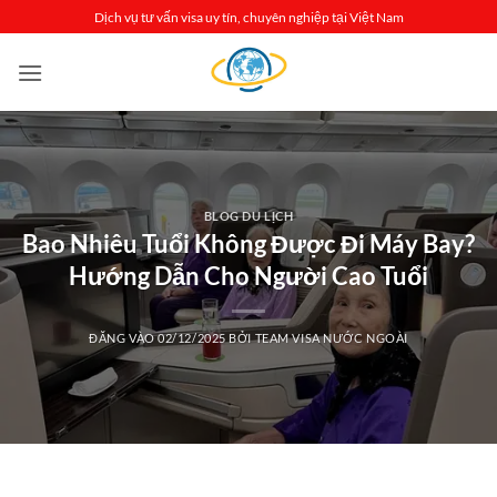
Bỏ
Dịch vụ tư vấn visa uy tín, chuyên nghiệp tại Việt Nam
qua
nội
dung
BLOG DU LỊCH
Bao Nhiêu Tuổi Không Được Đi Máy Bay?
Hướng Dẫn Cho Người Cao Tuổi
ĐĂNG VÀO
02/12/2025
BỞI
TEAM VISA NƯỚC NGOÀI