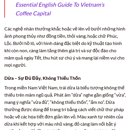
Essential English Guide To Vietnam’s
Coffee Capital
Các nghệ nhân thường khắc hoặc vẽ lên vỏ bưởi những hình
ảnh phong thủy như đồng tiền, thỏi vàng, hoặc chữ Phúc,
Lộc. Bưởi hồ lô, với hình dáng đặc biệt do kỹ thuật tạo hình
khi còn non, càng làm tăng thêm giá trị và sự độc đáo cho
mâm quả ngày Tết, thu hút sự chú ý và mang lại niềm vui cho
mọi người.
Dừa – Sự Đủ Đầy, Không Thiếu Thốn
Trong miền Nam Việt Nam, trái dừa là biểu tượng không thể
thiếu trên mâm ngũ quả. Phát âm “dừa” nghe gần giống “vừa”,
mang ý nghĩa “vừa đủ”, “không thiếu thốn”, “ấm no”. Dừa
thường được dùng để trang trí bằng cách viết chữ thư pháp
hoặc vẽ các họa tiết đơn giản lên vỏ. Màu xanh tự nhiên của
dừa khi kết hợp với màu nhũ vàng, đỏ càng làm nổi bật ý