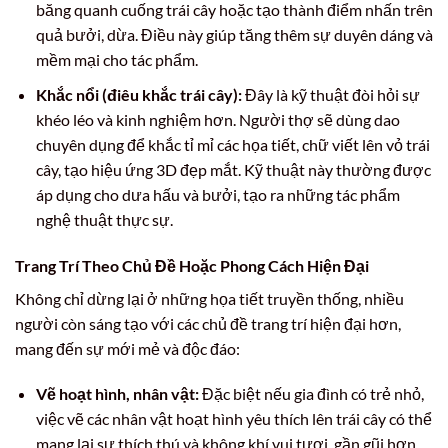
băng quanh cuống trái cây hoặc tạo thành điểm nhấn trên
quả bưởi, dừa. Điều này giúp tăng thêm sự duyên dáng và
mềm mại cho tác phẩm.
Khắc nổi (điêu khắc trái cây):
Đây là kỹ thuật đòi hỏi sự
khéo léo và kinh nghiệm hơn. Người thợ sẽ dùng dao
chuyên dụng để khắc tỉ mỉ các họa tiết, chữ viết lên vỏ trái
cây, tạo hiệu ứng 3D đẹp mắt. Kỹ thuật này thường được
áp dụng cho dưa hấu và bưởi, tạo ra những tác phẩm
nghệ thuật thực sự.
Trang Trí Theo Chủ Đề Hoặc Phong Cách Hiện Đại
Không chỉ dừng lại ở những họa tiết truyền thống, nhiều
người còn sáng tạo với các chủ đề trang trí hiện đại hơn,
mang đến sự mới mẻ và độc đáo:
Vẽ hoạt hình, nhân vật:
Đặc biệt nếu gia đình có trẻ nhỏ,
việc vẽ các nhân vật hoạt hình yêu thích lên trái cây có thể
mang lại sự thích thú và không khí vui tươi, gần gũi hơn