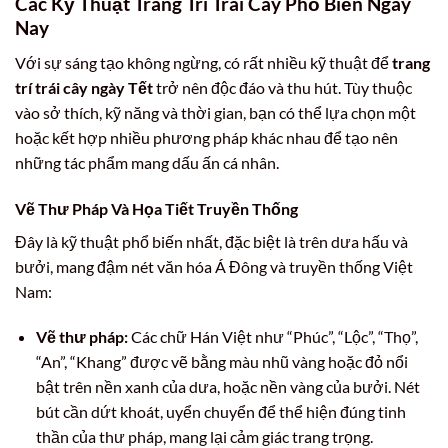
Các Kỹ Thuật Trang Trí Trái Cây Phổ Biến Ngày
Nay
Với sự sáng tạo không ngừng, có rất nhiều kỹ thuật để
trang
trí trái cây ngày Tết
trở nên độc đáo và thu hút. Tùy thuộc
vào sở thích, kỹ năng và thời gian, bạn có thể lựa chọn một
hoặc kết hợp nhiều phương pháp khác nhau để tạo nên
những tác phẩm mang dấu ấn cá nhân.
Vẽ Thư Pháp Và Họa Tiết Truyền Thống
Đây là kỹ thuật phổ biến nhất, đặc biệt là trên dưa hấu và
bưởi, mang đậm nét văn hóa Á Đông và truyền thống Việt
Nam:
Vẽ thư pháp:
Các chữ Hán Việt như “Phúc”, “Lộc”, “Thọ”,
“An”, “Khang” được vẽ bằng màu nhũ vàng hoặc đỏ nổi
bật trên nền xanh của dưa, hoặc nền vàng của bưởi. Nét
bút cần dứt khoát, uyển chuyển để thể hiện đúng tinh
thần của thư pháp, mang lại cảm giác trang trọng.