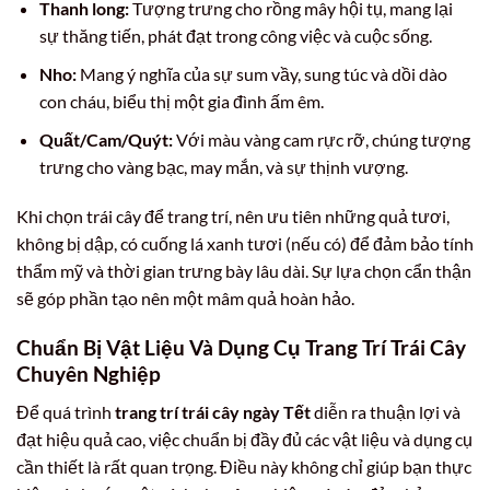
Thanh long:
Tượng trưng cho rồng mây hội tụ, mang lại
sự thăng tiến, phát đạt trong công việc và cuộc sống.
Nho:
Mang ý nghĩa của sự sum vầy, sung túc và dồi dào
con cháu, biểu thị một gia đình ấm êm.
Quất/Cam/Quýt:
Với màu vàng cam rực rỡ, chúng tượng
trưng cho vàng bạc, may mắn, và sự thịnh vượng.
Khi chọn trái cây để trang trí, nên ưu tiên những quả tươi,
không bị dập, có cuống lá xanh tươi (nếu có) để đảm bảo tính
thẩm mỹ và thời gian trưng bày lâu dài. Sự lựa chọn cẩn thận
sẽ góp phần tạo nên một mâm quả hoàn hảo.
Chuẩn Bị Vật Liệu Và Dụng Cụ Trang Trí Trái Cây
Chuyên Nghiệp
Để quá trình
trang trí trái cây ngày Tết
diễn ra thuận lợi và
đạt hiệu quả cao, việc chuẩn bị đầy đủ các vật liệu và dụng cụ
cần thiết là rất quan trọng. Điều này không chỉ giúp bạn thực