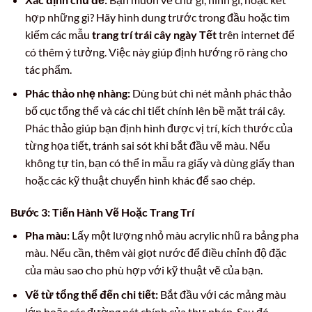
hợp những gì? Hãy hình dung trước trong đầu hoặc tìm
kiếm các mẫu
trang trí trái cây ngày Tết
trên internet để
có thêm ý tưởng. Việc này giúp định hướng rõ ràng cho
tác phẩm.
Phác thảo nhẹ nhàng:
Dùng bút chì nét mảnh phác thảo
bố cục tổng thể và các chi tiết chính lên bề mặt trái cây.
Phác thảo giúp bạn định hình được vị trí, kích thước của
từng họa tiết, tránh sai sót khi bắt đầu vẽ màu. Nếu
không tự tin, bạn có thể in mẫu ra giấy và dùng giấy than
hoặc các kỹ thuật chuyển hình khác để sao chép.
Bước 3: Tiến Hành Vẽ Hoặc Trang Trí
Pha màu:
Lấy một lượng nhỏ màu acrylic nhũ ra bảng pha
màu. Nếu cần, thêm vài giọt nước để điều chỉnh độ đặc
của màu sao cho phù hợp với kỹ thuật vẽ của bạn.
Vẽ từ tổng thể đến chi tiết:
Bắt đầu với các mảng màu
lớn hoặc các đường nét chính của thư pháp. Sau đó,