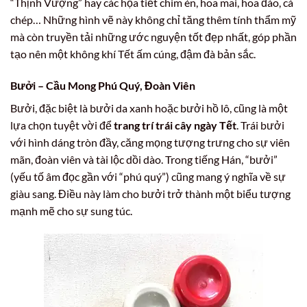
“Thịnh Vượng” hay các họa tiết chim én, hoa mai, hoa đào, cá
chép… Những hình vẽ này không chỉ tăng thêm tính thẩm mỹ
mà còn truyền tải những ước nguyện tốt đẹp nhất, góp phần
tạo nên một không khí Tết ấm cúng, đậm đà bản sắc.
Bưởi – Cầu Mong Phú Quý, Đoàn Viên
Bưởi, đặc biệt là bưởi da xanh hoặc bưởi hồ lô, cũng là một
lựa chọn tuyệt vời để
trang trí trái cây ngày Tết
. Trái bưởi
với hình dáng tròn đầy, căng mọng tượng trưng cho sự viên
mãn, đoàn viên và tài lộc dồi dào. Trong tiếng Hán, “bưởi”
(yếu tố âm đọc gần với “phú quý”) cũng mang ý nghĩa về sự
giàu sang. Điều này làm cho bưởi trở thành một biểu tượng
mạnh mẽ cho sự sung túc.