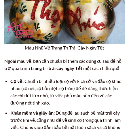
Màu Nhũ Vẽ Trang Trí Trái Cây Ngày Tết
Ngoài màu vẽ, bạn cần chuẩn bị thêm các dụng cụ sau để hỗ
trợ quá trình
trang trí trái cây ngày Tết
một cách hiệu quả:
Cọ vẽ:
Chuẩn bị nhiều loại cọ với kích cỡ và đầu cọ khác
nhau (cọ nét, cọ bản dẹt, cọ tròn) để dễ dàng thực hiện
các chi tiết lớn nhỏ, từ việc phủ màu nền đến vẽ các
đường nét tinh xảo.
Khăn mềm và giấy ăn:
Dùng để lau sạch bề mặt trái cây
trước khi vẽ, cũng như để vệ sinh cọ trong quá trình làm
việc. Chúng giúp đảm bảo bề mặt luôn sạch và cọ không