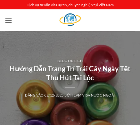
Bỏ
Dịch vụ tư vấn visa uy tín, chuyên nghiệp tại Việt Nam
qua
nội
dung
BLOG DU LỊCH
Hướng Dẫn Trang Trí Trái Cây Ngày Tết
Thu Hút Tài Lộc
ĐĂNG VÀO
02/12/2025
BỞI
TEAM VISA NƯỚC NGOÀI