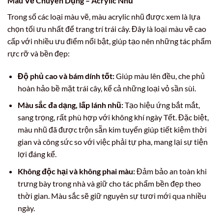
Màu Vẽ Chuyên Dụng – Acrylic Nhũ
Trong số các loại màu vẽ, màu acrylic nhũ được xem là lựa
chọn tối ưu nhất để trang trí trái cây. Đây là loại màu vẽ cao
cấp với nhiều ưu điểm nổi bật, giúp tạo nên những tác phẩm
rực rỡ và bền đẹp:
Độ phủ cao và bám dính tốt:
Giúp màu lên đều, che phủ
hoàn hảo bề mặt trái cây, kể cả những loại vỏ sần sùi.
Màu sắc đa dạng, lấp lánh nhũ:
Tạo hiệu ứng bắt mắt,
sang trọng, rất phù hợp với không khí ngày Tết. Đặc biệt,
màu nhũ đã được trộn sẵn kim tuyến giúp tiết kiệm thời
gian và công sức so với việc phải tự pha, mang lại sự tiện
lợi đáng kể.
Không độc hại và không phai màu:
Đảm bảo an toàn khi
trưng bày trong nhà và giữ cho tác phẩm bền đẹp theo
thời gian. Màu sắc sẽ giữ nguyên sự tươi mới qua nhiều
ngày.