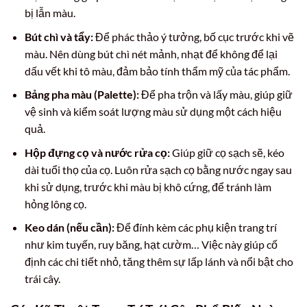
bị lẫn màu.
Bút chì và tẩy:
Để phác thảo ý tưởng, bố cục trước khi vẽ
màu. Nên dùng bút chì nét mảnh, nhạt để không để lại
dấu vết khi tô màu, đảm bảo tính thẩm mỹ của tác phẩm.
Bảng pha màu (Palette):
Để pha trộn và lấy màu, giúp giữ
vệ sinh và kiểm soát lượng màu sử dụng một cách hiệu
quả.
Hộp đựng cọ và nước rửa cọ:
Giúp giữ cọ sạch sẽ, kéo
dài tuổi thọ của cọ. Luôn rửa sạch cọ bằng nước ngay sau
khi sử dụng, trước khi màu bị khô cứng, để tránh làm
hỏng lông cọ.
Keo dán (nếu cần):
Để đính kèm các phụ kiện trang trí
như kim tuyến, ruy băng, hạt cườm… Việc này giúp cố
định các chi tiết nhỏ, tăng thêm sự lấp lánh và nổi bật cho
trái cây.