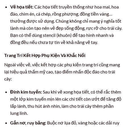
Vẽ họa tiết:
Các họa tiết truyền thống như hoa mai, hoa
đào, chim én, cá chép, rồng phượng, đồng tiền vàng…
thường được sử dụng. Chúng không chỉ mang ý nghĩa tốt
lành mà còn tạo nên vẻ đẹp sống động, rực rỡ cho trái cây.
Bạn có thể dùng stencil (khuôn) để tạo hình nhanh và
đồng đều nếu chưa tự tin về khả năng vẽ tay.
Trang Trí Kết Hợp Phụ Kiện Và Khắc Nổi
Ngoài việc vẽ, việc kết hợp các phụ kiện trang trí cũng mang
lại hiệu quả thẩm mỹ cao, tạo điểm nhấn độc đáo cho trái
cây:
Đính kim tuyến:
Sau khi vẽ xong họa tiết, có thể rắc thêm
một lớp kim tuyến mịn lên các chi tiết còn ướt để tăng độ
lấp lánh, thu hút ánh nhìn, làm cho trái cây thêm phần
lung linh.
Gắn nơ, ruy băng:
Buộc nơ lụa đỏ, vàng hoặc các dải ruy