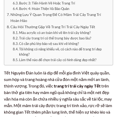
Bước 3: Tiến Hành Vẽ Hoặc Trang Trí
Bước 4: Hoàn Thiện Và Bảo Quản
Những Lưu Ý Quan Trọng Để Có Mâm Trái Cây Trang Trí
Hoàn Hảo
Câu Hỏi Thường Gặp Về Trang Trí Trái Cây Ngày Tết
Màu acrylic có an toàn khi vẽ lên trái cây không?
Trái cây trang trí có thể trưng bày được bao lâu?
Có cần phủ lớp bảo vệ sau khi vẽ không?
Tôi không có năng khiếu vẽ, có cách nào để trang trí đẹp
không?
Làm thế nào để chọn trái cây có hình dáng đẹp nhất?
Tết Nguyên Đán luôn là dịp để mỗi gia đình Việt quây quần,
sum họp và trang hoàng nhà cửa đón một năm mới an lành,
thịnh vượng. Trong đó, việc
trang trí trái cây ngày Tết
trên
bàn thờ gia tiên hay mâm ngũ quả không chỉ là một nét đẹp
văn hóa mà còn ẩn chứa nhiều ý nghĩa sâu sắc về tài lộc, may
mắn. Một mâm trái cây được trang trí tinh xảo, rực rỡ sẽ làm
không gian Tết thêm phần lung linh, thể hiện sự khéo léo và