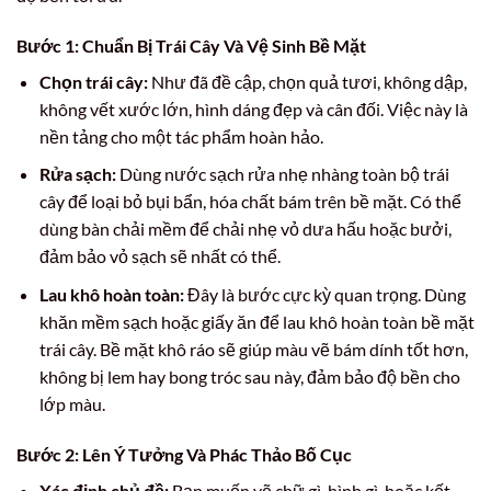
Bước 1: Chuẩn Bị Trái Cây Và Vệ Sinh Bề Mặt
Chọn trái cây:
Như đã đề cập, chọn quả tươi, không dập,
không vết xước lớn, hình dáng đẹp và cân đối. Việc này là
nền tảng cho một tác phẩm hoàn hảo.
Rửa sạch:
Dùng nước sạch rửa nhẹ nhàng toàn bộ trái
cây để loại bỏ bụi bẩn, hóa chất bám trên bề mặt. Có thể
dùng bàn chải mềm để chải nhẹ vỏ dưa hấu hoặc bưởi,
đảm bảo vỏ sạch sẽ nhất có thể.
Lau khô hoàn toàn:
Đây là bước cực kỳ quan trọng. Dùng
khăn mềm sạch hoặc giấy ăn để lau khô hoàn toàn bề mặt
trái cây. Bề mặt khô ráo sẽ giúp màu vẽ bám dính tốt hơn,
không bị lem hay bong tróc sau này, đảm bảo độ bền cho
lớp màu.
Bước 2: Lên Ý Tưởng Và Phác Thảo Bố Cục
Xác định chủ đề:
Bạn muốn vẽ chữ gì, hình gì, hoặc kết