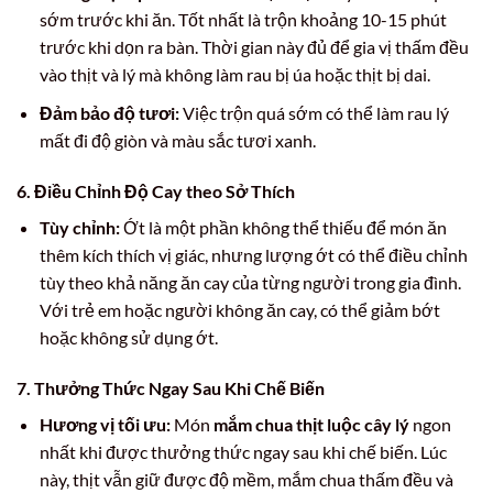
sớm trước khi ăn. Tốt nhất là trộn khoảng 10-15 phút
trước khi dọn ra bàn. Thời gian này đủ để gia vị thấm đều
vào thịt và lý mà không làm rau bị úa hoặc thịt bị dai.
Đảm bảo độ tươi:
Việc trộn quá sớm có thể làm rau lý
mất đi độ giòn và màu sắc tươi xanh.
6. Điều Chỉnh Độ Cay theo Sở Thích
Tùy chỉnh:
Ớt là một phần không thể thiếu để món ăn
thêm kích thích vị giác, nhưng lượng ớt có thể điều chỉnh
tùy theo khả năng ăn cay của từng người trong gia đình.
Với trẻ em hoặc người không ăn cay, có thể giảm bớt
hoặc không sử dụng ớt.
7. Thưởng Thức Ngay Sau Khi Chế Biến
Hương vị tối ưu:
Món
mắm chua thịt luộc cây lý
ngon
nhất khi được thưởng thức ngay sau khi chế biến. Lúc
này, thịt vẫn giữ được độ mềm, mắm chua thấm đều và