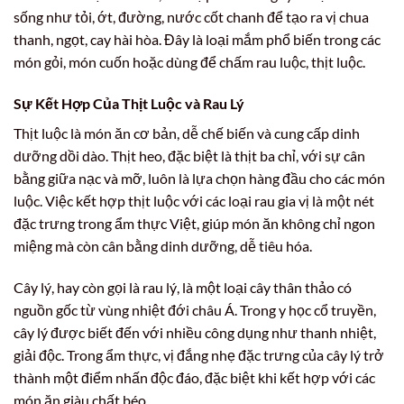
sống như tỏi, ớt, đường, nước cốt chanh để tạo ra vị chua
thanh, ngọt, cay hài hòa. Đây là loại mắm phổ biến trong các
món gỏi, món cuốn hoặc dùng để chấm rau luộc, thịt luộc.
Sự Kết Hợp Của Thịt Luộc và Rau Lý
Thịt luộc là món ăn cơ bản, dễ chế biến và cung cấp dinh
dưỡng dồi dào. Thịt heo, đặc biệt là thịt ba chỉ, với sự cân
bằng giữa nạc và mỡ, luôn là lựa chọn hàng đầu cho các món
luộc. Việc kết hợp thịt luộc với các loại rau gia vị là một nét
đặc trưng trong ẩm thực Việt, giúp món ăn không chỉ ngon
miệng mà còn cân bằng dinh dưỡng, dễ tiêu hóa.
Cây lý, hay còn gọi là rau lý, là một loại cây thân thảo có
nguồn gốc từ vùng nhiệt đới châu Á. Trong y học cổ truyền,
cây lý được biết đến với nhiều công dụng như thanh nhiệt,
giải độc. Trong ẩm thực, vị đắng nhẹ đặc trưng của cây lý trở
thành một điểm nhấn độc đáo, đặc biệt khi kết hợp với các
món ăn giàu chất béo.