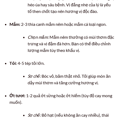
héo úa hay sâu bệnh. Vị đắng nhẹ của lý là yếu
tố then chốt tạo nên hương vị độc đáo.
Mắm:
2-3 thìa canh mắm nêm hoặc mắm cá loại ngon.
Chọn mắm:
Mắm nêm thường có mùi thơm đặc
trưng và vị đậm đà hơn. Bạn có thể điều chỉnh
lượng mắm tùy theo khẩu vị.
Tỏi:
4-5 tép tỏi lớn.
Sơ chế:
Bóc vỏ, băm thật nhỏ. Tỏi giúp món ăn
dậy mùi thơm và tăng cường hương vị.
Ớt tươi:
1-2 quả ớt sừng hoặc ớt hiểm (tùy độ cay mong
muốn).
Sơ chế:
Bỏ hạt (nếu không ăn cay nhiều), thái