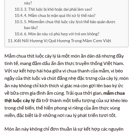
này?
3. Thịt luộc bị khô hoặc dai phải làm sao?
4. Mắm chua bị mặn quá thì xử lý thế nào?
5. Mónmắm chua thịt luộc cây lýcó thể bảo quản được
bao lâu?
6. Món ăn này có phù hợp với trẻ em không?
Kết Nối Hương Vị Quê Hương Trong Mâm Cơm Việt
Mắm chua thịt luộc cây lý là một món ăn dân dã nhưng đầy
tinh tế, mang đậm dấu ấn ẩm thực truyền thống Việt Nam.
Với sự kết hợp hài hòa giữa vị chua thanh của mắm, vị béo
ngậy của thịt luộc và chút đắng nhẹ đặc trưng của cây lý, món
ăn này không chỉ kích thích vị giác mà còn gợi lên bao ký ức
về bữa cơm gia đình ấm cúng. Trải qua thời gian,
mắm chua
thịt luộc cây lý
đã trở thành một biểu tượng của sự khéo léo
trong chế biến, thể hiện phong vị riêng của ẩm thực vùng
miền, đặc biệt là ở những nơi rau lý phát triển tươi tốt.
Món ăn này không chỉ đơn thuần là sự kết hợp các nguyên