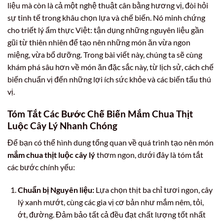
liệu mà còn là cả một nghệ thuật cân bằng hương vị, đòi hỏi
sự tinh tế trong khâu chọn lựa và chế biến. Nó minh chứng
cho triết lý ẩm thực Việt: tận dụng những nguyên liệu gần
gũi từ thiên nhiên để tạo nên những món ăn vừa ngon
miệng, vừa bổ dưỡng. Trong bài viết này, chúng ta sẽ cùng
khám phá sâu hơn về món ăn đặc sắc này, từ lịch sử, cách chế
biến chuẩn vị đến những lợi ích sức khỏe và các biến tấu thú
vị.
Tóm Tắt Các Bước Chế Biến Mắm Chua Thịt
Luộc Cây Lý Nhanh Chóng
Để bạn có thể hình dung tổng quan về quá trình tạo nên món
mắm chua thịt luộc cây lý
thơm ngon, dưới đây là tóm tắt
các bước chính yếu:
Chuẩn bị Nguyên liệu:
Lựa chọn thịt ba chỉ tươi ngon, cây
lý xanh mướt, cùng các gia vị cơ bản như mắm nêm, tỏi,
ớt, đường. Đảm bảo tất cả đều đạt chất lượng tốt nhất