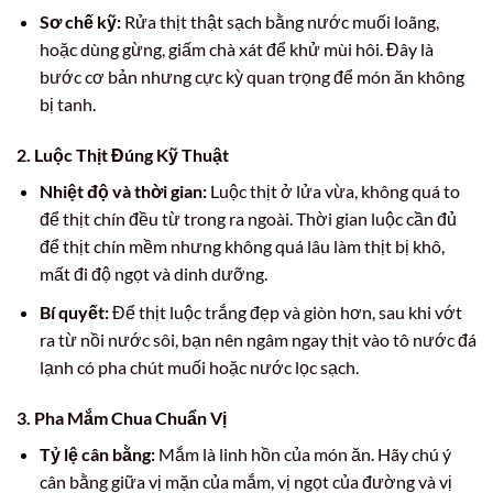
Sơ chế kỹ:
Rửa thịt thật sạch bằng nước muối loãng,
hoặc dùng gừng, giấm chà xát để khử mùi hôi. Đây là
bước cơ bản nhưng cực kỳ quan trọng để món ăn không
bị tanh.
2. Luộc Thịt Đúng Kỹ Thuật
Nhiệt độ và thời gian:
Luộc thịt ở lửa vừa, không quá to
để thịt chín đều từ trong ra ngoài. Thời gian luộc cần đủ
để thịt chín mềm nhưng không quá lâu làm thịt bị khô,
mất đi độ ngọt và dinh dưỡng.
Bí quyết:
Để thịt luộc trắng đẹp và giòn hơn, sau khi vớt
ra từ nồi nước sôi, bạn nên ngâm ngay thịt vào tô nước đá
lạnh có pha chút muối hoặc nước lọc sạch.
3. Pha Mắm Chua Chuẩn Vị
Tỷ lệ cân bằng:
Mắm là linh hồn của món ăn. Hãy chú ý
cân bằng giữa vị mặn của mắm, vị ngọt của đường và vị