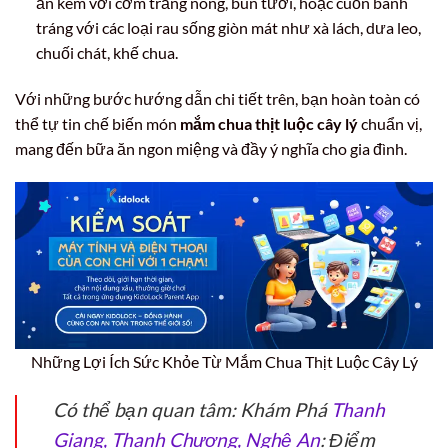
ăn kèm với cơm trắng nóng, bún tươi, hoặc cuốn bánh
tráng với các loại rau sống giòn mát như xà lách, dưa leo,
chuối chát, khế chua.
Với những bước hướng dẫn chi tiết trên, bạn hoàn toàn có
thể tự tin chế biến món
mắm chua thịt luộc cây lý
chuẩn vị,
mang đến bữa ăn ngon miệng và đầy ý nghĩa cho gia đình.
Những Lợi Ích Sức Khỏe Từ Mắm Chua Thịt Luộc Cây Lý
Có thể bạn quan tâm: Khám Phá
Thanh
Giang, Thanh Chương, Nghệ An
: Điểm