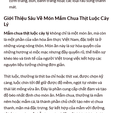
cơm trắng, bún, bánh tráng hoặc các loại rau sống thanh
mát.
Giới Thiệu Sâu Về Món Mắm Chua Thịt Luộc Cây
Lý
Mắm chua thịt luộc cây lý
không chỉ là một món ăn, mà còn
là một phần của văn hóa ẩm thực Việt Nam, đặc biệt là ở
những vùng nông thôn. Món ăn này là sự hòa quyện của
những hương vị mộc mạc nhưng đầy quyến rũ, thể hiện sự
khéo léo và tinh tế của người Việt trong việc kết hợp các
nguyên liệu tưởng chừng đơn giản.
Thịt luộc, thường là thịt ba chỉ hoặc thịt vai, được chọn kỹ
càng, luộc chín tới để giữ được độ mềm, ngọt tự nhiên và
thái lát mỏng vừa ăn. Đây là phần cung cấp chất đạm và tạo
độ béo nhất định cho món ăn. Mắm chua, thường là mắm
nêm hoặc mắm cá, là thành phần chủ chốt tạo nên vị chua
thanh, mặn mà đặc trưng. Sự kết hợp của mắm với đường,