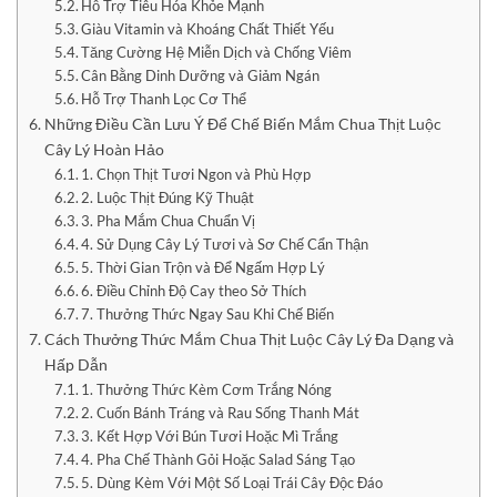
Hỗ Trợ Tiêu Hóa Khỏe Mạnh
Giàu Vitamin và Khoáng Chất Thiết Yếu
Tăng Cường Hệ Miễn Dịch và Chống Viêm
Cân Bằng Dinh Dưỡng và Giảm Ngán
Hỗ Trợ Thanh Lọc Cơ Thể
Những Điều Cần Lưu Ý Để Chế Biến Mắm Chua Thịt Luộc
Cây Lý Hoàn Hảo
1. Chọn Thịt Tươi Ngon và Phù Hợp
2. Luộc Thịt Đúng Kỹ Thuật
3. Pha Mắm Chua Chuẩn Vị
4. Sử Dụng Cây Lý Tươi và Sơ Chế Cẩn Thận
5. Thời Gian Trộn và Để Ngấm Hợp Lý
6. Điều Chỉnh Độ Cay theo Sở Thích
7. Thưởng Thức Ngay Sau Khi Chế Biến
Cách Thưởng Thức Mắm Chua Thịt Luộc Cây Lý Đa Dạng và
Hấp Dẫn
1. Thưởng Thức Kèm Cơm Trắng Nóng
2. Cuốn Bánh Tráng và Rau Sống Thanh Mát
3. Kết Hợp Với Bún Tươi Hoặc Mì Trắng
4. Pha Chế Thành Gỏi Hoặc Salad Sáng Tạo
5. Dùng Kèm Với Một Số Loại Trái Cây Độc Đáo