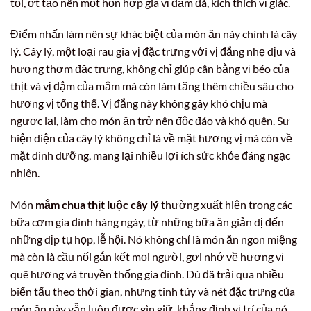
tỏi, ớt tạo nên một hỗn hợp gia vị đậm đà, kích thích vị giác.
Điểm nhấn làm nên sự khác biệt của món ăn này chính là cây
lý. Cây lý, một loại rau gia vị đặc trưng với vị đắng nhẹ dịu và
hương thơm đặc trưng, không chỉ giúp cân bằng vị béo của
thịt và vị đậm của mắm mà còn làm tăng thêm chiều sâu cho
hương vị tổng thể. Vị đắng này không gây khó chịu mà
ngược lại, làm cho món ăn trở nên độc đáo và khó quên. Sự
hiện diện của cây lý không chỉ là về mặt hương vị mà còn về
mặt dinh dưỡng, mang lại nhiều lợi ích sức khỏe đáng ngạc
nhiên.
Món
mắm chua thịt luộc cây lý
thường xuất hiện trong các
bữa cơm gia đình hàng ngày, từ những bữa ăn giản dị đến
những dịp tụ họp, lễ hội. Nó không chỉ là món ăn ngon miệng
mà còn là cầu nối gắn kết mọi người, gợi nhớ về hương vị
quê hương và truyền thống gia đình. Dù đã trải qua nhiều
biến tấu theo thời gian, nhưng tinh túy và nét đặc trưng của
món ăn này vẫn luôn được gìn giữ, khẳng định vị trí của nó