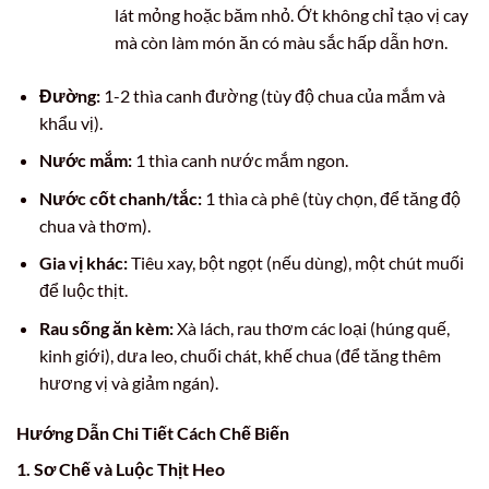
lát mỏng hoặc băm nhỏ. Ớt không chỉ tạo vị cay
mà còn làm món ăn có màu sắc hấp dẫn hơn.
Đường:
1-2 thìa canh đường (tùy độ chua của mắm và
khẩu vị).
Nước mắm:
1 thìa canh nước mắm ngon.
Nước cốt chanh/tắc:
1 thìa cà phê (tùy chọn, để tăng độ
chua và thơm).
Gia vị khác:
Tiêu xay, bột ngọt (nếu dùng), một chút muối
để luộc thịt.
Rau sống ăn kèm:
Xà lách, rau thơm các loại (húng quế,
kinh giới), dưa leo, chuối chát, khế chua (để tăng thêm
hương vị và giảm ngán).
Hướng Dẫn Chi Tiết Cách Chế Biến
1. Sơ Chế và Luộc Thịt Heo