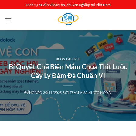
Bỏ
Dịch vụ tư vấn visa uy tín, chuyên nghiệp tại Việt Nam
qua
nội
dung
BLOG DU LỊCH
Bí Quyết Chế Biến Mắm Chua Thịt Luộc
Cây Lý Đậm Đà Chuẩn Vị
ĐĂNG VÀO
30/11/2025
BỞI
TEAM VISA NƯỚC NGOÀI