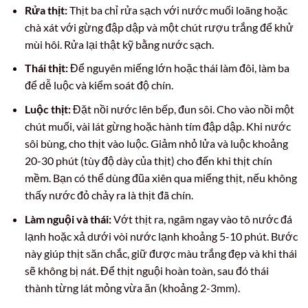
Rửa thịt:
Thịt ba chỉ rửa sạch với nước muối loãng hoặc
chà xát với gừng đập dập và một chút rượu trắng để khử
mùi hôi. Rửa lại thật kỹ bằng nước sạch.
Thái thịt:
Để nguyên miếng lớn hoặc thái làm đôi, làm ba
để dễ luộc và kiểm soát độ chín.
Luộc thịt:
Đặt nồi nước lên bếp, đun sôi. Cho vào nồi một
chút muối, vài lát gừng hoặc hành tím đập dập. Khi nước
sôi bùng, cho thịt vào luộc. Giảm nhỏ lửa và luộc khoảng
20-30 phút (tùy độ dày của thịt) cho đến khi thịt chín
mềm. Bạn có thể dùng đũa xiên qua miếng thịt, nếu không
thấy nước đỏ chảy ra là thịt đã chín.
Làm nguội và thái:
Vớt thịt ra, ngâm ngay vào tô nước đá
lạnh hoặc xả dưới vòi nước lạnh khoảng 5-10 phút. Bước
này giúp thịt săn chắc, giữ được màu trắng đẹp và khi thái
sẽ không bị nát. Để thịt nguội hoàn toàn, sau đó thái
thành từng lát mỏng vừa ăn (khoảng 2-3mm).