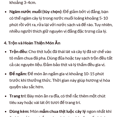
khoảng 3-4cm.
Ngâm nước muối (tùy chọn):
Để giảm bớt vị đắng, bạn
có thể ngâm cây lý trong nước muối loãng khoảng 5-10
phút rồi vớt ra, rửa lại với nước sạch và để ráo. Tuy nhiên,
nhiều người thích giữ nguyên vị đắng đặc trưng của lý.
4. Trộn và Hoàn Thiện Món Ăn
Trộn đều:
Cho thịt luộc đã thái lát và cây lý đã sơ chế vào
tô mắm chua đã pha. Dùng đũa hoặc tay sạch trộn đều tất
cả các nguyên liệu. Đảm bảo thịt và lý thấm đều gia vị.
Để ngấm:
Để món ăn ngấm gia vị khoảng 10-15 phút
trước khi thưởng thức. Thời gian này giúp hương vị hòa
quyện sâu sắc hơn.
Trang trí:
Bày món ăn ra đĩa, có thể rắc thêm một chút
tiêu xay hoặc vài lát ớt tươi để trang trí.
Dùng kèm:
Món
mắm chua thịt luộc cây lý
ngon nhất khi