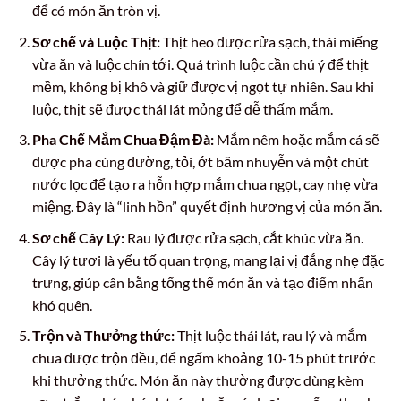
để có món ăn tròn vị.
Sơ chế và Luộc Thịt:
Thịt heo được rửa sạch, thái miếng
vừa ăn và luộc chín tới. Quá trình luộc cần chú ý để thịt
mềm, không bị khô và giữ được vị ngọt tự nhiên. Sau khi
luộc, thịt sẽ được thái lát mỏng để dễ thấm mắm.
Pha Chế Mắm Chua Đậm Đà:
Mắm nêm hoặc mắm cá sẽ
được pha cùng đường, tỏi, ớt băm nhuyễn và một chút
nước lọc để tạo ra hỗn hợp mắm chua ngọt, cay nhẹ vừa
miệng. Đây là “linh hồn” quyết định hương vị của món ăn.
Sơ chế Cây Lý:
Rau lý được rửa sạch, cắt khúc vừa ăn.
Cây lý tươi là yếu tố quan trọng, mang lại vị đắng nhẹ đặc
trưng, giúp cân bằng tổng thể món ăn và tạo điểm nhấn
khó quên.
Trộn và Thưởng thức:
Thịt luộc thái lát, rau lý và mắm
chua được trộn đều, để ngấm khoảng 10-15 phút trước
khi thưởng thức. Món ăn này thường được dùng kèm