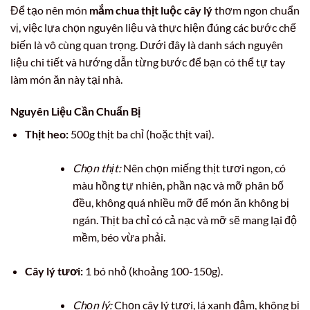
Để tạo nên món
mắm chua thịt luộc cây lý
thơm ngon chuẩn
vị, việc lựa chọn nguyên liệu và thực hiện đúng các bước chế
biến là vô cùng quan trọng. Dưới đây là danh sách nguyên
liệu chi tiết và hướng dẫn từng bước để bạn có thể tự tay
làm món ăn này tại nhà.
Nguyên Liệu Cần Chuẩn Bị
Thịt heo:
500g thịt ba chỉ (hoặc thịt vai).
Chọn thịt:
Nên chọn miếng thịt tươi ngon, có
màu hồng tự nhiên, phần nạc và mỡ phân bố
đều, không quá nhiều mỡ để món ăn không bị
ngán. Thịt ba chỉ có cả nạc và mỡ sẽ mang lại độ
mềm, béo vừa phải.
Cây lý tươi:
1 bó nhỏ (khoảng 100-150g).
Chọn lý:
Chọn cây lý tươi, lá xanh đậm, không bị