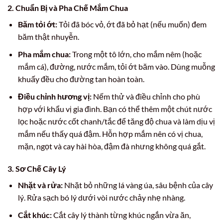
2. Chuẩn Bị và Pha Chế Mắm Chua
Băm tỏi ớt:
Tỏi đã bóc vỏ, ớt đã bỏ hạt (nếu muốn) đem
băm thật nhuyễn.
Pha mắm chua:
Trong một tô lớn, cho mắm nêm (hoặc
mắm cá), đường, nước mắm, tỏi ớt băm vào. Dùng muỗng
khuấy đều cho đường tan hoàn toàn.
Điều chỉnh hương vị:
Nếm thử và điều chỉnh cho phù
hợp với khẩu vị gia đình. Bạn có thể thêm một chút nước
lọc hoặc nước cốt chanh/tắc để tăng độ chua và làm dịu vị
mắm nếu thấy quá đậm. Hỗn hợp mắm nên có vị chua,
mặn, ngọt và cay hài hòa, đậm đà nhưng không quá gắt.
3. Sơ Chế Cây Lý
Nhặt và rửa:
Nhặt bỏ những lá vàng úa, sâu bệnh của cây
lý. Rửa sạch bó lý dưới vòi nước chảy nhẹ nhàng.
Cắt khúc:
Cắt cây lý thành từng khúc ngắn vừa ăn,