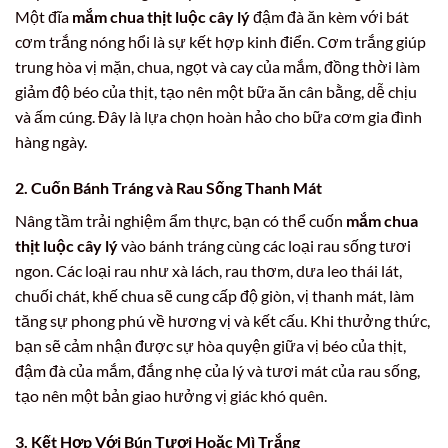
Một đĩa
mắm chua thịt luộc cây lý
đậm đà ăn kèm với bát
cơm trắng nóng hổi là sự kết hợp kinh điển. Cơm trắng giúp
trung hòa vị mặn, chua, ngọt và cay của mắm, đồng thời làm
giảm độ béo của thịt, tạo nên một bữa ăn cân bằng, dễ chịu
và ấm cúng. Đây là lựa chọn hoàn hảo cho bữa cơm gia đình
hàng ngày.
2. Cuốn Bánh Tráng và Rau Sống Thanh Mát
Nâng tầm trải nghiệm ẩm thực, bạn có thể cuốn
mắm chua
thịt luộc cây lý
vào bánh tráng cùng các loại rau sống tươi
ngon. Các loại rau như xà lách, rau thơm, dưa leo thái lát,
chuối chát, khế chua sẽ cung cấp độ giòn, vị thanh mát, làm
tăng sự phong phú về hương vị và kết cấu. Khi thưởng thức,
bạn sẽ cảm nhận được sự hòa quyện giữa vị béo của thịt,
đậm đà của mắm, đắng nhẹ của lý và tươi mát của rau sống,
tạo nên một bản giao hưởng vị giác khó quên.
3. Kết Hợp Với Bún Tươi Hoặc Mì Trắng