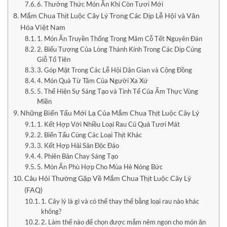
6. Thưởng Thức Món Ăn Khi Còn Tươi Mới
Mắm Chua Thịt Luộc Cây Lý Trong Các Dịp Lễ Hội và Văn
Hóa Việt Nam
1. Món Ăn Truyền Thống Trong Mâm Cỗ Tết Nguyên Đán
2. Biểu Tượng Của Lòng Thành Kính Trong Các Dịp Cúng
Giỗ Tổ Tiên
3. Góp Mặt Trong Các Lễ Hội Dân Gian và Cộng Đồng
4. Món Quà Từ Tâm Của Người Xa Xứ
5. Thể Hiện Sự Sáng Tạo và Tinh Tế Của Ẩm Thực Vùng
Miền
Những Biến Tấu Mới Lạ Của Mắm Chua Thịt Luộc Cây Lý
1. Kết Hợp Với Nhiều Loại Rau Củ Quả Tươi Mát
2. Biến Tấu Cùng Các Loại Thịt Khác
3. Kết Hợp Hải Sản Độc Đáo
4. Phiên Bản Chay Sáng Tạo
5. Món Ăn Phù Hợp Cho Mùa Hè Nóng Bức
Câu Hỏi Thường Gặp Về Mắm Chua Thịt Luộc Cây Lý
(FAQ)
1. Cây lý là gì và có thể thay thế bằng loại rau nào khác
không?
2. Làm thế nào để chọn được mắm nêm ngon cho món ăn