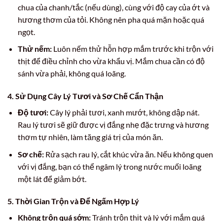
chua của chanh/tắc (nếu dùng), cùng với độ cay của ớt và
hương thơm của tỏi. Không nên pha quá mặn hoặc quá
ngọt.
Thử nếm:
Luôn nếm thử hỗn hợp mắm trước khi trộn với
thịt để điều chỉnh cho vừa khẩu vị. Mắm chua cần có độ
sánh vừa phải, không quá loãng.
4. Sử Dụng Cây Lý Tươi và Sơ Chế Cẩn Thận
Độ tươi:
Cây lý phải tươi, xanh mướt, không dập nát.
Rau lý tươi sẽ giữ được vị đắng nhẹ đặc trưng và hương
thơm tự nhiên, làm tăng giá trị của món ăn.
Sơ chế:
Rửa sạch rau lý, cắt khúc vừa ăn. Nếu không quen
với vị đắng, bạn có thể ngâm lý trong nước muối loãng
một lát để giảm bớt.
5. Thời Gian Trộn và Để Ngấm Hợp Lý
Không trộn quá sớm:
Tránh trộn thịt và lý với mắm quá