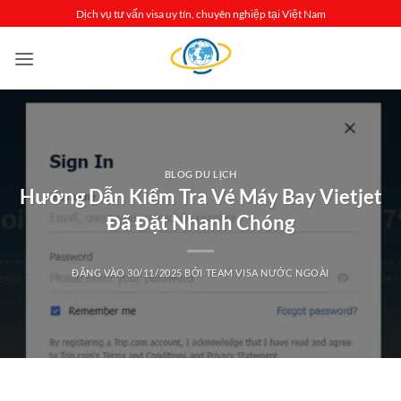
Bỏ
Dịch vụ tư vấn visa uy tín, chuyên nghiệp tại Việt Nam
qua
nội
dung
BLOG DU LỊCH
Hướng Dẫn Kiểm Tra Vé Máy Bay Vietjet
Đã Đặt Nhanh Chóng
ĐĂNG VÀO
30/11/2025
BỞI
TEAM VISA NƯỚC NGOÀI