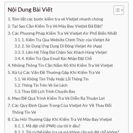
Nội Dung Bài Viết
Tóm tắt các bước kiểm tra vé Vietjet nhanh chóng
Tại Sao Cần Kiểm Tra Vé Máy Bay Vietjet Đã Đặt?
Các Phương Pháp Kiểm Tra Vé Vietjet Air Phổ Biến Nhất
1. Kiểm Tra Qua Website Chính Thức của Vietjet Air
2. Sử Dụng Ứng Dụng Di Động Vietjet Air (App)
3. Liên Hệ Tổng Đài Chăm Sóc Khách Hàng Vietjet
4. Kiểm Tra Qua Email Xác Nhận Đặt Chỗ
Những Thông Tin Cần Nắm Rõ Khi Kiểm Tra Vé Vietjet
Xử Lý Các Vấn Đề Thường Gặp Khi Kiểm Tra Vé
Vé Không Tìm Thấy Hoặc Lỗi Thông Tin
Thông Tin Trên Vé Sai Lệch
Thay Đổi Lịch Trình Chuyến Bay
Mẹo Để Quá Trình Kiểm Tra Vé Diễn Ra Thuận Lợi
Các Quy Định Quan Trọng Của Vietjet Air Về Thay Đổi
Thông Tin Vé
Câu Hỏi Thường Gặp Khi Kiểm Tra Vé Máy Bay Vietjet
1. Mã đặt chỗ (PNR) của tôi ở đâu?
2. Tôi có thể kiểm tra vé mà không cần mã đặt chỗ không?