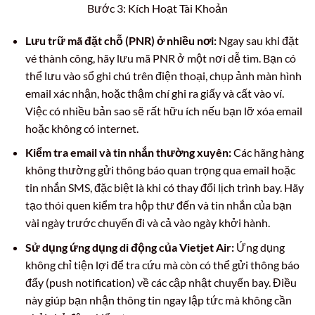
Bước 3: Kích Hoạt Tài Khoản
Lưu trữ mã đặt chỗ (PNR) ở nhiều nơi:
Ngay sau khi đặt
vé thành công, hãy lưu mã PNR ở một nơi dễ tìm. Bạn có
thể lưu vào sổ ghi chú trên điện thoại, chụp ảnh màn hình
email xác nhận, hoặc thậm chí ghi ra giấy và cất vào ví.
Việc có nhiều bản sao sẽ rất hữu ích nếu bạn lỡ xóa email
hoặc không có internet.
Kiểm tra email và tin nhắn thường xuyên:
Các hãng hàng
không thường gửi thông báo quan trọng qua email hoặc
tin nhắn SMS, đặc biệt là khi có thay đổi lịch trình bay. Hãy
tạo thói quen kiểm tra hộp thư đến và tin nhắn của bạn
vài ngày trước chuyến đi và cả vào ngày khởi hành.
Sử dụng ứng dụng di động của Vietjet Air:
Ứng dụng
không chỉ tiện lợi để tra cứu mà còn có thể gửi thông báo
đẩy (push notification) về các cập nhật chuyến bay. Điều
này giúp bạn nhận thông tin ngay lập tức mà không cần