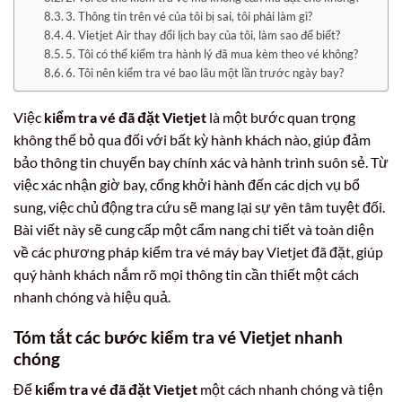
3. Thông tin trên vé của tôi bị sai, tôi phải làm gì?
4. Vietjet Air thay đổi lịch bay của tôi, làm sao để biết?
5. Tôi có thể kiểm tra hành lý đã mua kèm theo vé không?
6. Tôi nên kiểm tra vé bao lâu một lần trước ngày bay?
Việc
kiểm tra vé đã đặt Vietjet
là một bước quan trọng
không thể bỏ qua đối với bất kỳ hành khách nào, giúp đảm
bảo thông tin chuyến bay chính xác và hành trình suôn sẻ. Từ
việc xác nhận giờ bay, cổng khởi hành đến các dịch vụ bổ
sung, việc chủ động tra cứu sẽ mang lại sự yên tâm tuyệt đối.
Bài viết này sẽ cung cấp một cẩm nang chi tiết và toàn diện
về các phương pháp kiểm tra vé máy bay Vietjet đã đặt, giúp
quý hành khách nắm rõ mọi thông tin cần thiết một cách
nhanh chóng và hiệu quả.
Tóm tắt các bước kiểm tra vé Vietjet nhanh
chóng
Để
kiểm tra vé đã đặt Vietjet
một cách nhanh chóng và tiện