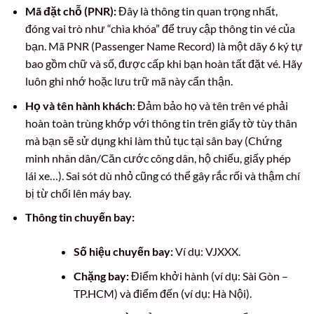
Mã đặt chỗ (PNR):
Đây là thông tin quan trọng nhất,
đóng vai trò như “chìa khóa” để truy cập thông tin vé của
bạn. Mã PNR (Passenger Name Record) là một dãy 6 ký tự
bao gồm chữ và số, được cấp khi bạn hoàn tất đặt vé. Hãy
luôn ghi nhớ hoặc lưu trữ mã này cẩn thận.
Họ và tên hành khách:
Đảm bảo họ và tên trên vé phải
hoàn toàn trùng khớp với thông tin trên giấy tờ tùy thân
mà bạn sẽ sử dụng khi làm thủ tục tại sân bay (Chứng
minh nhân dân/Căn cước công dân, hộ chiếu, giấy phép
lái xe…). Sai sót dù nhỏ cũng có thể gây rắc rối và thậm chí
bị từ chối lên máy bay.
Thông tin chuyến bay:
Số hiệu chuyến bay:
Ví dụ: VJXXX.
Chặng bay:
Điểm khởi hành (ví dụ: Sài Gòn –
TP.HCM) và điểm đến (ví dụ: Hà Nội).