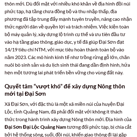
thôn mới. Dù đối mặt với nhiều khó khăn về địa hình đồi núi
phức tạp, hạ tầng chưa đồng bộ và thu nhập thấp, địa
phương đã tập trung đẩy mạnh tuyên truyền, nâng cao nhận
thức người dân về quyền lợi và trách nhiệm. Việc kiện toàn
bộ máy quản lý, xây dựng lộ trình cụ thể và ưu tiên đầu tư
vào hạ tầng giao thông, giáo dục, y tế đã giúp Đại Sơn đạt
14/19 tiêu chí NTM, với mục tiêu hoàn thành toàn bộ vào
năm 2023. Các mô hình kinh tế như trồng rừng gỗ lớn, chăn
nuôi bò sinh sản và du lịch sinh thái đang dần định hình, hứa
hẹn một tương lai phát triển bền vững cho vùng đất này.
Quyết tâm “vượt khó” để xây dựng Nông thôn
mới tại Đại Sơn
Xã Đại Sơn, với đặc thù là một xã miền núi của huyện Đại
Lộc, tỉnh Quảng Nam, đã phải đối mặt với không ít thách
thức trong hành trình xây dựng Nông thôn mới. Địa hình của
Đại Sơn Đại Lộc Quảng Nam
tương đối phức tạp, bị chia cắt
bởi hệ thống sông, suối, đồi núi, khiến giao thông đi lại gặp