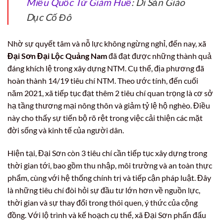
Miếu Quốc Tử Giám Huế
: Di Sản Giáo
Dục Cố Đô
Nhờ sự quyết tâm và nỗ lực không ngừng nghỉ, đến nay, xã
Đại Sơn Đại Lộc Quảng Nam
đã đạt được những thành quả
đáng khích lệ trong xây dựng NTM. Cụ thể, địa phương đã
hoàn thành 14/19 tiêu chí NTM. Theo ước tính, đến cuối
năm 2021, xã tiếp tục đạt thêm 2 tiêu chí quan trọng là cơ sở
hạ tầng thương mại nông thôn và giảm tỷ lệ hộ nghèo. Điều
này cho thấy sự tiến bộ rõ rệt trong việc cải thiện các mặt
đời sống và kinh tế của người dân.
Hiện tại, Đại Sơn còn 3 tiêu chí cần tiếp tục xây dựng trong
thời gian tới, bao gồm thu nhập, môi trường và an toàn thực
phẩm, cùng với hệ thống chính trị và tiếp cận pháp luật. Đây
là những tiêu chí đòi hỏi sự đầu tư lớn hơn về nguồn lực,
thời gian và sự thay đổi trong thói quen, ý thức của cộng
đồng. Với lộ trình và kế hoạch cụ thể, xã Đại Sơn phấn đấu