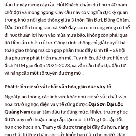
đầu tư xây dựng cây cầu Hội Khách, chấm dứt hơn 40 năm
chờ đợi và mong ngóng. Cây cầu này có ý nghĩa cực kỳ quan
trọng, khớp nối giao thông giữa 3 thôn Tân Đợi, Đồng Chàm,
Đầu Gò đến trung tâm xã. Giờ đây, con em trong vùng có thể
đi học thuận lợi hơn vào mùa mưa bão, không còn phải qua
đò tiềm ẩn nhiều rủi ro. Công trình không chỉ giải quyết bài
toán giao thông mà còn góp phần thúc đẩy kinh tế – xã hội
địa phương phát triển mạnh mẽ. Tuy nhiên, để thực hiện về
đích NTM giai đoạn 2021-2023, xã vẫn cần tiếp tục đầu tư
và nâng cấp một số tuyến đường mới.
Phát triển cơ sở vật chất văn hóa, giáo dục và y tế
Ngoài giao thông, các lĩnh vực khác như cơ sở vật chất văn
hóa, trường học, điện và y tế cũng được
Đại Sơn Đại Lộc
Quảng Nam
quan tâm đầu tư đúng mức. Nhiều trường học
được xây mới hoặc nâng cấp, tạo môi trường học tập tốt
hơn cho học sinh. Trạm y tế được trang bị đầy đủ hơn, nâng
cao chất lượng chăm sóc sức khỏe ban đầu cho người dân.