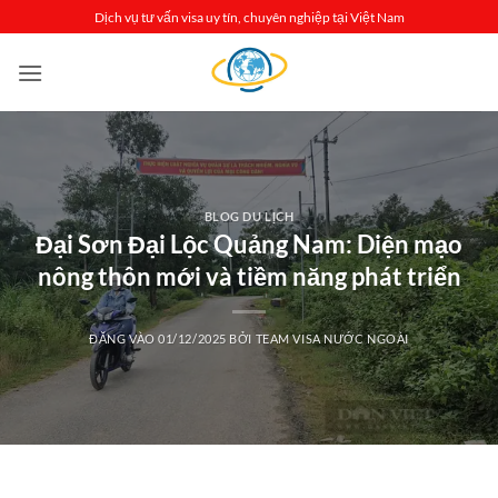
Bỏ
Dịch vụ tư vấn visa uy tín, chuyên nghiệp tại Việt Nam
qua
nội
dung
BLOG DU LỊCH
Đại Sơn Đại Lộc Quảng Nam: Diện mạo
nông thôn mới và tiềm năng phát triển
ĐĂNG VÀO
01/12/2025
BỞI
TEAM VISA NƯỚC NGOÀI