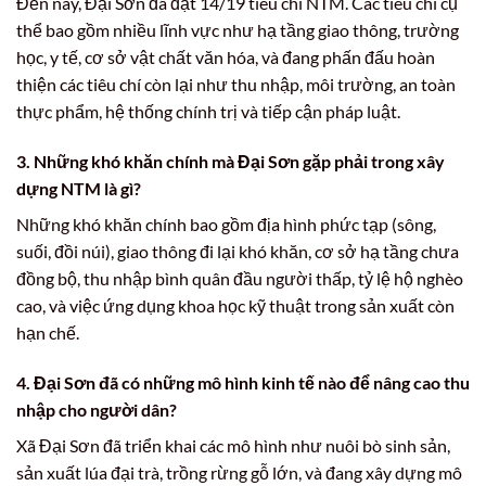
Đến nay, Đại Sơn đã đạt 14/19 tiêu chí NTM. Các tiêu chí cụ
thể bao gồm nhiều lĩnh vực như hạ tầng giao thông, trường
học, y tế, cơ sở vật chất văn hóa, và đang phấn đấu hoàn
thiện các tiêu chí còn lại như thu nhập, môi trường, an toàn
thực phẩm, hệ thống chính trị và tiếp cận pháp luật.
3. Những khó khăn chính mà Đại Sơn gặp phải trong xây
dựng NTM là gì?
Những khó khăn chính bao gồm địa hình phức tạp (sông,
suối, đồi núi), giao thông đi lại khó khăn, cơ sở hạ tầng chưa
đồng bộ, thu nhập bình quân đầu người thấp, tỷ lệ hộ nghèo
cao, và việc ứng dụng khoa học kỹ thuật trong sản xuất còn
hạn chế.
4. Đại Sơn đã có những mô hình kinh tế nào để nâng cao thu
nhập cho người dân?
Xã Đại Sơn đã triển khai các mô hình như nuôi bò sinh sản,
sản xuất lúa đại trà, trồng rừng gỗ lớn, và đang xây dựng mô