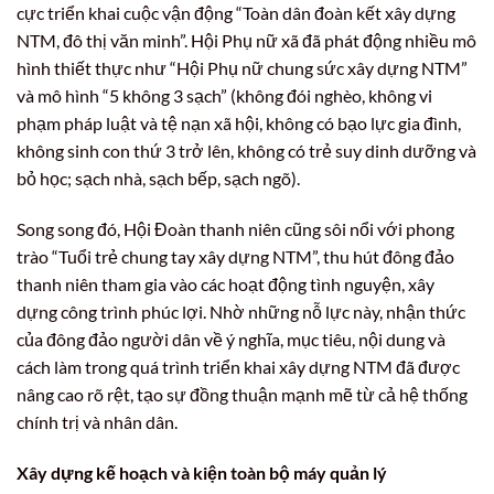
cực triển khai cuộc vận động “Toàn dân đoàn kết xây dựng
NTM, đô thị văn minh”. Hội Phụ nữ xã đã phát động nhiều mô
hình thiết thực như “Hội Phụ nữ chung sức xây dựng NTM”
và mô hình “5 không 3 sạch” (không đói nghèo, không vi
phạm pháp luật và tệ nạn xã hội, không có bạo lực gia đình,
không sinh con thứ 3 trở lên, không có trẻ suy dinh dưỡng và
bỏ học; sạch nhà, sạch bếp, sạch ngõ).
Song song đó, Hội Đoàn thanh niên cũng sôi nổi với phong
trào “Tuổi trẻ chung tay xây dựng NTM”, thu hút đông đảo
thanh niên tham gia vào các hoạt động tình nguyện, xây
dựng công trình phúc lợi. Nhờ những nỗ lực này, nhận thức
của đông đảo người dân về ý nghĩa, mục tiêu, nội dung và
cách làm trong quá trình triển khai xây dựng NTM đã được
nâng cao rõ rệt, tạo sự đồng thuận mạnh mẽ từ cả hệ thống
chính trị và nhân dân.
Xây dựng kế hoạch và kiện toàn bộ máy quản lý