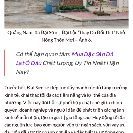
Quảng Nam: Xã Đại Sơn – Đại Lộc “thay Da Đổi Thịt” Nhờ
Nông Thôn Mới – Ảnh 6.
Có thể bạn quan tâm:
Mua Đặc Sản Đà
Lạt Ở Đâu
Chất Lượng, Uy Tín Nhất Hiện
Nay?
Trước hết, Đại Sơn sẽ tiếp tục đẩy mạnh tốc độ tăng trưởng
kinh tế, khai thác tối đa các tiềm năng và lợi thế của địa
phương. Việc này đòi hỏi sự phối hợp chặt chẽ giữa chính
quyền, doanh nghiệp và người dân để phát triển các ngành
kinh tế mũi nhọn, tạo ra giá trị gia tăng cao. Huy động tối đa
các nguồn lực, bao gồm nguồn vốn từ ngân sách, vốn vay ưu
đãi, vốn đầu tư từ doanh nghiệp và đặc biệt là sự đóng góp