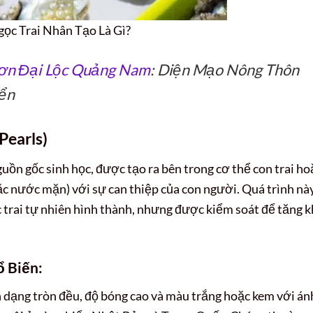
ọc Trai Nhân Tạo Là Gì?
Sơn Đại Lộc Quảng Nam
: Diện Mạo Nông Thôn
iển
Pearls)
nguồn gốc sinh học, được tạo ra bên trong cơ thể con trai ho
c nước mặn) với sự can thiệp của con người. Quá trình nà
trai tự nhiên hình thành, nhưng được kiểm soát để tăng 
ổ Biến:
h dạng tròn đều, độ bóng cao và màu trắng hoặc kem với án