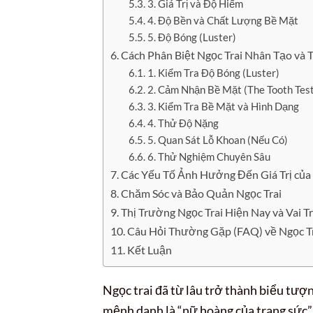
3. Giá Trị và Độ Hiếm
4. Độ Bền và Chất Lượng Bề Mặt
5. Độ Bóng (Luster)
Cách Phân Biệt Ngọc Trai Nhân Tạo và
1. Kiểm Tra Độ Bóng (Luster)
2. Cảm Nhận Bề Mặt (The Tooth Test
3. Kiểm Tra Bề Mặt và Hình Dạng
4. Thử Độ Nặng
5. Quan Sát Lỗ Khoan (Nếu Có)
6. Thử Nghiệm Chuyên Sâu
Các Yếu Tố Ảnh Hưởng Đến Giá Trị của 
Chăm Sóc và Bảo Quản Ngọc Trai
Thị Trường Ngọc Trai Hiện Nay và Vai T
Câu Hỏi Thường Gặp (FAQ) về Ngọc T
Kết Luận
Ngọc trai đã từ lâu trở thành biểu tượn
mệnh danh là “nữ hoàng của trang sức”