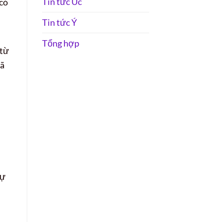
Tin tức Úc
có
Tin tức Ý
Tổng hợp
 từ
đã
tự