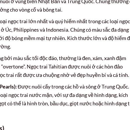
 nuôi ở vùng biển Nhật Bản và Trung Quốc. Chúng thường 
ởng cho vòng cổ và bông tai.
loại ngọc trai lớn nhất và quý hiếm nhất trong các loại ngọc
u ở Úc, Philippines và Indonesia. Chúng có màu sắc đa dạng
với độ bóng mềm mại tự nhiên. Kích thước lớn và độ hiếm 
rường.
g bởi màu sắc tối độc đáo, thường là đen, xám, xanh đậm
à “overtone”. Ngọc trai Tahitian được nuôi ở các hòn đảo
ọc trai rất được ưa chuộng nhờ vẻ đẹp huyền bí và cá tính.
earls):
Được nuôi cấy trong các hồ và sông ở Trung Quốc.
loại ngọc trai nước mặn, với sự đa dạng về hình dạng, kích
ọt có thể là hình tròn, bầu dục, giọt nước hoặc hình dạng 
s)