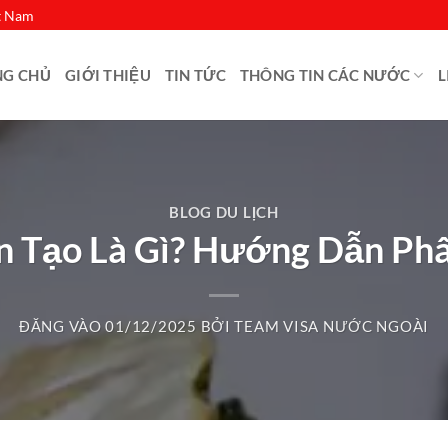
ệt Nam
NG CHỦ
GIỚI THIỆU
TIN TỨC
THÔNG TIN CÁC NƯỚC
L
BLOG DU LỊCH
n Tạo Là Gì? Hướng Dẫn Phân
ĐĂNG VÀO
01/12/2025
BỞI
TEAM VISA NƯỚC NGOÀI