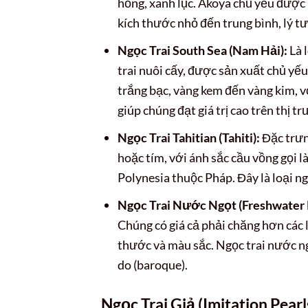
hồng, xanh lục. Akoya chủ yếu được
kích thước nhỏ đến trung bình, lý tư
Ngọc Trai South Sea (Nam Hải):
Là 
trai nuôi cấy, được sản xuất chủ yế
trắng bạc, vàng kem đến vàng kim, 
giúp chúng đạt giá trị cao trên thị t
Ngọc Trai Tahitian (Tahiti):
Đặc trưn
hoặc tím, với ánh sắc cầu vồng gọi l
Polynesia thuộc Pháp. Đây là loại ng
Ngọc Trai Nước Ngọt (Freshwater P
Chúng có giá cả phải chăng hơn các 
thước và màu sắc. Ngọc trai nước ng
do (baroque).
Ngọc Trai Giả (Imitation Pearl