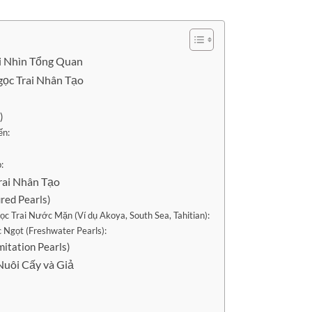
ái Nhìn Tổng Quan
gọc Trai Nhân Tạo
)
ến:
:
rai Nhân Tạo
red Pearls)
 Trai Nước Mặn (Ví dụ Akoya, South Sea, Tahitian):
 Ngọt (Freshwater Pearls):
mitation Pearls)
Nuôi Cấy và Giả