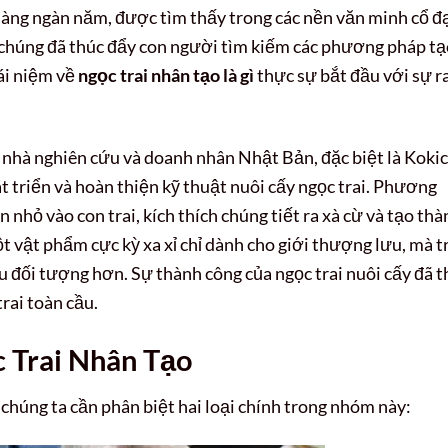
 hàng ngàn năm, được tìm thấy trong các nền văn minh cổ đạ
ủa chúng đã thúc đẩy con người tìm kiếm các phương pháp t
ái niệm về
ngọc trai nhân tạo là gì
thực sự bắt đầu với sự r
c nhà nghiên cứu và doanh nhân Nhật Bản, đặc biệt là Kokic
t triển và hoàn thiện kỹ thuật nuôi cấy ngọc trai. Phương
nhỏ vào con trai, kích thích chúng tiết ra xà cừ và tạo thà
t vật phẩm cực kỳ xa xỉ chỉ dành cho giới thượng lưu, mà t
u đối tượng hơn. Sự thành công của ngọc trai nuôi cấy đã t
rai toàn cầu.
c Trai Nhân Tạo
, chúng ta cần phân biệt hai loại chính trong nhóm này: