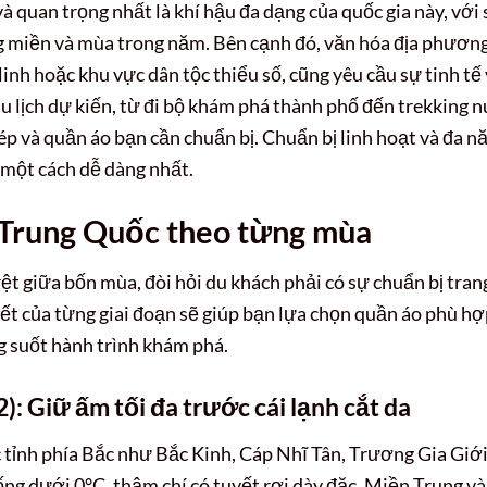
à quan trọng nhất là khí hậu đa dạng của quốc gia này, với
ng miền và mùa trong năm. Bên cạnh đó, văn hóa địa phương
linh hoặc khu vực dân tộc thiểu số, cũng yêu cầu sự tinh tế
u lịch dự kiến, từ đi bộ khám phá thành phố đến trekking n
ép và quần áo bạn cần chuẩn bị. Chuẩn bị linh hoạt và đa n
 một cách dễ dàng nhất.
 Trung Quốc theo từng mùa
ệt giữa bốn mùa, đòi hỏi du khách phải có sự chuẩn bị tran
iết của từng giai đoạn sẽ giúp bạn lựa chọn quần áo phù hợ
g suốt hành trình khám phá.
: Giữ ấm tối đa trước cái lạnh cắt da
 tỉnh phía Bắc như Bắc Kinh, Cáp Nhĩ Tân, Trương Gia Giới
ống dưới 0°C, thậm chí có tuyết rơi dày đặc. Miền Trung và