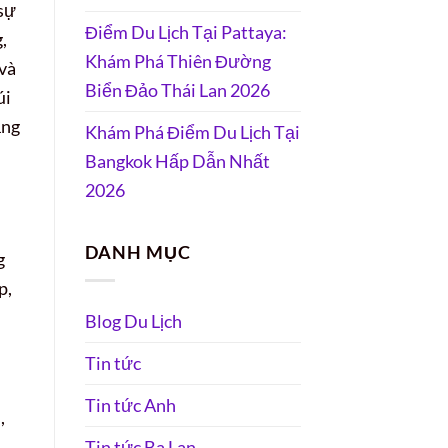
 sự
Điểm Du Lịch Tại Pattaya:
,
Khám Phá Thiên Đường
 và
Biển Đảo Thái Lan 2026
úi
ăng
Khám Phá Điểm Du Lịch Tại
Bangkok Hấp Dẫn Nhất
2026
DANH MỤC
g
p,
Blog Du Lịch
Tin tức
Tin tức Anh
,
Tin tức Ba Lan