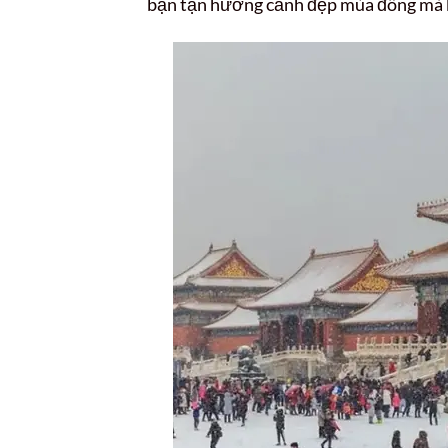
bạn tận hưởng cảnh đẹp mùa đông mà kh