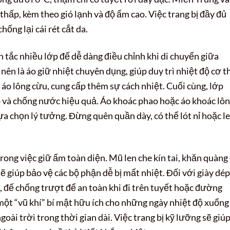
ấp, kèm theo gió lạnh và độ ẩm cao. Việc trang bị đầy đủ
hống lại cái rét cắt da.
 tắc nhiều lớp để dễ dàng điều chỉnh khi di chuyển giữa
nên là áo giữ nhiệt chuyên dụng, giúp duy trì nhiệt độ cơ t
 áo lông cừu, cung cấp thêm sự cách nhiệt. Cuối cùng, lớp
ó và chống nước hiệu quả. Áo khoác phao hoặc áo khoác lô
lựa chọn lý tưởng. Đừng quên quần dày, có thể lót nỉ hoặc le
rong việc giữ ấm toàn diện. Mũ len che kín tai, khăn quàng
 giúp bảo vệ các bộ phận dễ bị mất nhiệt. Đối với giày dép
g, đế chống trượt để an toàn khi đi trên tuyết hoặc đường
một “vũ khí” bí mật hữu ích cho những ngày nhiệt độ xuống
oài trời trong thời gian dài. Việc trang bị kỹ lưỡng sẽ giú