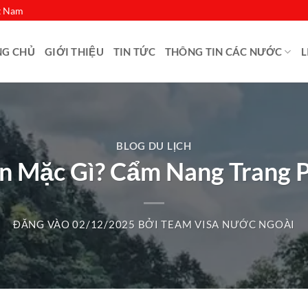
ệt Nam
NG CHỦ
GIỚI THIỆU
TIN TỨC
THÔNG TIN CÁC NƯỚC
L
BLOG DU LỊCH
n Mặc Gì? Cẩm Nang Trang P
ĐĂNG VÀO
02/12/2025
BỞI
TEAM VISA NƯỚC NGOÀI