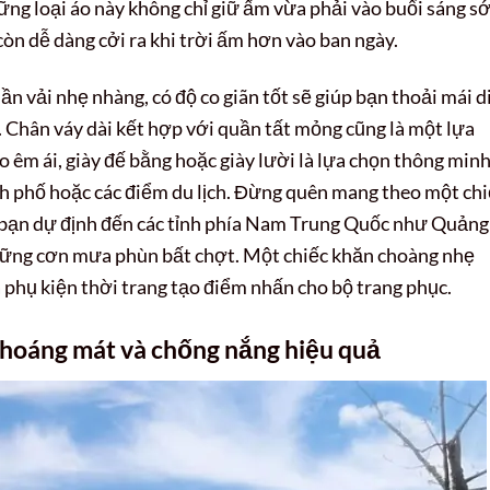
hững loại áo này không chỉ giữ ấm vừa phải vào buổi sáng 
 còn dễ dàng cởi ra khi trời ấm hơn vào ban ngày.
n vải nhẹ nhàng, có độ co giãn tốt sẽ giúp bạn thoải mái d
 Chân váy dài kết hợp với quần tất mỏng cũng là một lựa
ao êm ái, giày đế bằng hoặc giày lười là lựa chọn thông min
h phố hoặc các điểm du lịch. Đừng quên mang theo một chi
 bạn dự định đến các tỉnh phía Nam Trung Quốc như Quảng
hững cơn mưa phùn bất chợt. Một chiếc khăn choàng nhẹ
à phụ kiện thời trang tạo điểm nhấn cho bộ trang phục.
Thoáng mát và chống nắng hiệu quả