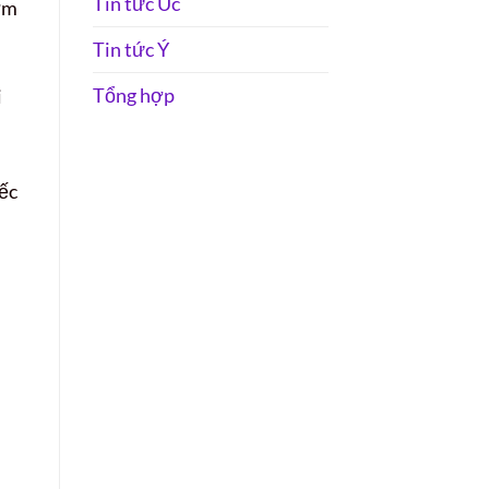
Tin tức Úc
sớm
Tin tức Ý
Tổng hợp
i
h
ếc