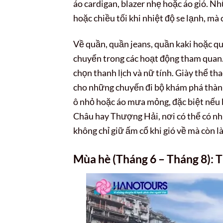
áo cardigan, blazer nhẹ hoặc áo gió. N
hoặc chiều tối khi nhiệt độ se lạnh, mà
Về quần, quần jeans, quần kaki hoặc quầ
chuyển trong các hoạt động tham quan.
chọn thanh lịch và nữ tính. Giày thể th
cho những chuyến đi bộ khám phá thàn
ô nhỏ hoặc áo mưa mỏng, đặc biệt nếu
Châu hay Thượng Hải, nơi có thể có n
không chỉ giữ ấm cổ khi gió về mà còn l
Mùa hè (Tháng 6 – Tháng 8): 