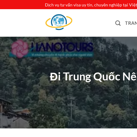
Bỏ
Dịch vụ tư vấn visa uy tín, chuyên nghiệp tại Vi
qua
nội
TRA
dung
Đi Trung Quốc Nê