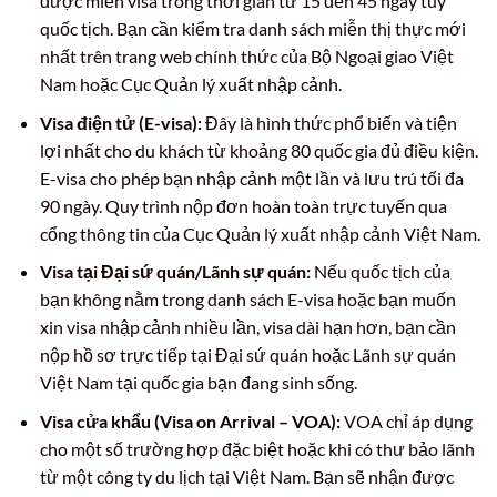
được miễn visa trong thời gian từ 15 đến 45 ngày tùy
quốc tịch. Bạn cần kiểm tra danh sách miễn thị thực mới
nhất trên trang web chính thức của Bộ Ngoại giao Việt
Nam hoặc Cục Quản lý xuất nhập cảnh.
Visa điện tử (E-visa):
Đây là hình thức phổ biến và tiện
lợi nhất cho du khách từ khoảng 80 quốc gia đủ điều kiện.
E-visa cho phép bạn nhập cảnh một lần và lưu trú tối đa
90 ngày. Quy trình nộp đơn hoàn toàn trực tuyến qua
cổng thông tin của Cục Quản lý xuất nhập cảnh Việt Nam.
Visa tại Đại sứ quán/Lãnh sự quán:
Nếu quốc tịch của
bạn không nằm trong danh sách E-visa hoặc bạn muốn
xin visa nhập cảnh nhiều lần, visa dài hạn hơn, bạn cần
nộp hồ sơ trực tiếp tại Đại sứ quán hoặc Lãnh sự quán
Việt Nam tại quốc gia bạn đang sinh sống.
Visa cửa khẩu (Visa on Arrival – VOA):
VOA chỉ áp dụng
cho một số trường hợp đặc biệt hoặc khi có thư bảo lãnh
từ một công ty du lịch tại Việt Nam. Bạn sẽ nhận được