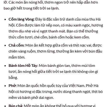
lỡ. Các món ăn nóng hổi, thơm ngon trở nên hấp dẫn hơn
bao giờ hết trong tiết trời se lạnh.
Cốm làng Vòng:
Đây là đặc sản trứ danh của mùa thu Hà
Nội. Cốm được làm từ nếp non, có màu xanh ngọc, hương
thơm dịu nhẹ và vị ngọt thanh mát. Bạn có thể thưởng
thức cốm tươi, chè cốm, bánh cốm hoặc kem cốm.
Chả cốm:
Món ăn kết hợp giữa cốm và thịt nạc vai, được
chiên vàng ruộm, thơm lừng, thường ăn kèm với bún đậu
mắm tôm.
Bánh tôm Hồ Tây:
Món bánh giòn tan, thơm mùi tôm
tươi, ăn nóng hổi giữa tiết trời se lạnh thì không còn gì
bằng.
Phở:
Món ăn quốc hồn quốc túy của Việt Nam. Phở Hà
Nội có hương vị đặc trưng, nước dùng thanh ngọt, thịt bò
mềm và bánh phở dai ngon.
Bún chả:
Một món ăn không thể bỏ qua với hương vị