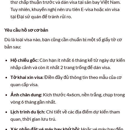
thư chấp thuận trước và dán visa tại sân bay Việt Nam.
Tuy nhiên, khuyến nghị nên ưu tiên E-visa hoặc xin visa
tại Đại sứ quán để tránh rủi ro.
Yêu cầu hồ sơ cơ bản
Dù là loại visa nào, bạn cũng cần chuẩn bị một số giấy tờ cơ
bản sau:
Hộ chiếu gốc:
Còn hạn ít nhất 6 tháng kể từ ngày dự kiến
nhập cảnh và còn ít nhất 2 trang trống để dán visa.
Tờ khai xin visa:
Điền đầy đủ thông tin theo mẫu của cơ
quan cấp visa.
Ảnh chân dung:
Kích thước 4x6cm, nền trắng, chụp trong
vòng 6 tháng gần nhất.
Lịch trình du lịch:
Chi tiết về các địa điểm dự kiến tham
quan, thời gian lưu trú.
Xác nhận đặt vé máy bay khứ hồi:
Hoặc vé máy bay đến