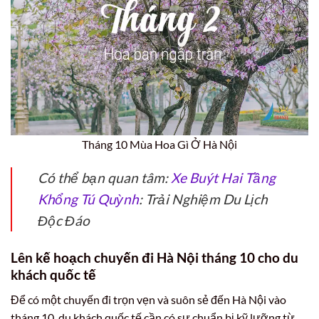
Tháng 10 Mùa Hoa Gì Ở Hà Nội
Có thể bạn quan tâm:
Xe Buýt Hai Tầng
Khổng Tú Quỳnh
: Trải Nghiệm Du Lịch
Độc Đáo
Lên kế hoạch chuyến đi Hà Nội tháng 10 cho du
khách quốc tế
Để có một chuyến đi trọn vẹn và suôn sẻ đến Hà Nội vào
tháng 10, du khách quốc tế cần có sự chuẩn bị kỹ lưỡng từ