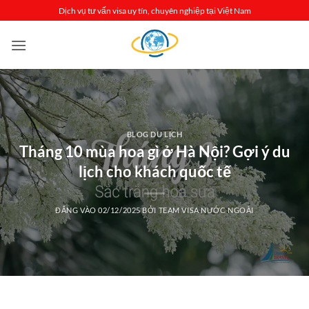
Bỏ
Dịch vụ tư vấn visa uy tín, chuyên nghiệp tại Việt Nam
qua
nội
dung
BLOG DU LỊCH
Tháng 10 mùa hoa gì ở Hà Nội? Gợi ý du
lịch cho khách quốc tế
ĐĂNG VÀO
02/12/2025
BỞI
TEAM VISA NƯỚC NGOÀI