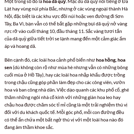
Một trong số đó là
hoa dã quỳ
. Mặc dù dã quỳ nổi tiếng ở Đà
Lạt hay vùng núi phía Bắc, nhưng ở các vùng ngoại thành Hà
Nội, đặc biệt là các khu vực đồi núi hoặc ven đường đi Sơn
Tây, Ba Vì, bạn vẫn có thể bắt gặp những bụi dã quỳ nở vàng
rực rỡ vào cuối tháng 10, đầu tháng 11. Sắc vàng tươi tắn
của dã quỳ giữa tiết trời se lạnh mang đến một cảm giác ấm
áp và hoang dã.
Bên cạnh đó, các loài hoa cảnh phổ biến như
hoa hồng, hoa
sen
(dù không còn rộ như mùa hè nhưng vẫn có những bông
cuối mùa ở Hồ Tây), hay các loài hoa nhập khẩu được trồng
trong chậu cũng góp phần làm đẹp cho các công viên, vườn
hoa và ban công nhà dân. Việc dạo quanh các khu phố cổ, ghé
thăm những ngôi nhà cổ kính với những giàn hoa leo hay
chậu hoa được chăm sóc tỉ mỉ cũng là một trải nghiệm thú vị
đối với du khách quốc tế. Mỗi góc phố, mỗi con đường đều
có thể ẩn chứa một bất ngờ thú vị với một loài hoa nào đó
đang âm thầm khoe sắc.