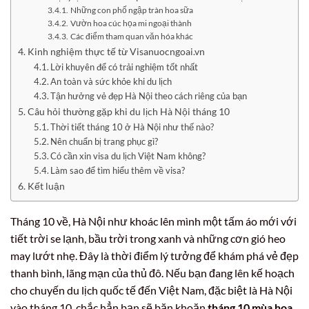
Những con phố ngập tràn hoa sữa
Vườn hoa cúc họa mi ngoại thành
Các điểm tham quan văn hóa khác
Kinh nghiệm thực tế từ Visanuocngoai.vn
Lời khuyên để có trải nghiệm tốt nhất
An toàn và sức khỏe khi du lịch
Tận hưởng vẻ đẹp Hà Nội theo cách riêng của bạn
Câu hỏi thường gặp khi du lịch Hà Nội tháng 10
Thời tiết tháng 10 ở Hà Nội như thế nào?
Nên chuẩn bị trang phục gì?
Có cần xin visa du lịch Việt Nam không?
Làm sao để tìm hiểu thêm về visa?
Kết luận
Tháng 10 về, Hà Nội như khoác lên mình một tấm áo mới với
tiết trời se lạnh, bầu trời trong xanh và những cơn gió heo
may lướt nhẹ. Đây là thời điểm lý tưởng để khám phá vẻ đẹp
thanh bình, lãng mạn của thủ đô. Nếu bạn đang lên kế hoạch
cho chuyến du lịch quốc tế đến Việt Nam, đặc biệt là Hà Nội
vào tháng 10, chắc hẳn bạn sẽ băn khoăn
tháng 10 mùa hoa