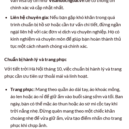
vấn visa uy tín như
Visanuocngoai.vn
để có thông tin
chính xác và cập nhật nhất.
Liên hệ chuyên gia:
Nếu bạn gặp khó khăn trong quá
trình chuẩn bị hồ sơ hoặc cần tư vấn chi tiết, đừng ngần
ngại liên hệ với các đơn vị dịch vụ chuyên nghiệp. Họ có
kinh nghiệm và chuyên môn để giúp bạn hoàn thành thủ
tục một cách nhanh chóng và chính xác.
Chuẩn bị hành lý và trang phục
Với tiết trời Hà Nội tháng 10, việc chuẩn bị hành lý và trang
phục cần ưu tiên sự thoải mái và linh hoạt.
Trang phục:
Mang theo quần áo dài tay, áo khoác mỏng,
áo len hoặc áo nỉ để giữ ấm vào buổi sáng sớm và tối. Ban
ngày, bạn có thể mặc áo thun hoặc áo sơ mi cộc tay khi
trời nắng nhẹ. Đừng quên mang theo một chiếc khăn
choàng nhẹ để vừa giữ ấm, vừa tạo điểm nhấn cho trang
phục khi chụp ảnh.