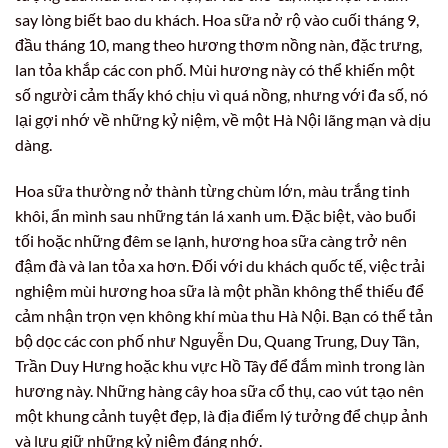
say lòng biết bao du khách. Hoa sữa nở rộ vào cuối tháng 9,
đầu tháng 10, mang theo hương thơm nồng nàn, đặc trưng,
lan tỏa khắp các con phố. Mùi hương này có thể khiến một
số người cảm thấy khó chịu vì quá nồng, nhưng với đa số, nó
lại gợi nhớ về những kỷ niệm, về một Hà Nội lãng mạn và dịu
dàng.
Hoa sữa thường nở thành từng chùm lớn, màu trắng tinh
khôi, ẩn mình sau những tán lá xanh um. Đặc biệt, vào buổi
tối hoặc những đêm se lạnh, hương hoa sữa càng trở nên
đậm đà và lan tỏa xa hơn. Đối với du khách quốc tế, việc trải
nghiệm mùi hương hoa sữa là một phần không thể thiếu để
cảm nhận trọn vẹn không khí mùa thu Hà Nội. Bạn có thể tản
bộ dọc các con phố như Nguyễn Du, Quang Trung, Duy Tân,
Trần Duy Hưng hoặc khu vực Hồ Tây để đắm mình trong làn
hương này. Những hàng cây hoa sữa cổ thụ, cao vút tạo nên
một khung cảnh tuyệt đẹp, là địa điểm lý tưởng để chụp ảnh
và lưu giữ những kỷ niệm đáng nhớ.