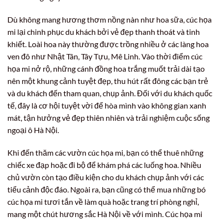
Dù không mang hương thơm nồng nàn như hoa sữa, cúc họa
mi lại chinh phục du khách bởi vẻ đẹp thanh thoát và tinh
khiết. Loài hoa này thường được trồng nhiều ở các làng hoa
ven đô như Nhật Tân, Tây Tựu, Mê Linh. Vào thời điểm cúc
họa mi nở rộ, những cánh đồng hoa trắng muốt trải dài tạo
nên một khung cảnh tuyệt đẹp, thu hút rất đông các bạn trẻ
và du khách đến tham quan, chụp ảnh. Đối với du khách quốc
tế, đây là cơ hội tuyệt vời để hòa mình vào không gian xanh
mát, tận hưởng vẻ đẹp thiên nhiên và trải nghiệm cuộc sống
ngoại ô Hà Nội.
Khi đến thăm các vườn cúc họa mi, bạn có thể thuê những
chiếc xe đạp hoặc đi bộ để khám phá các luống hoa. Nhiều
chủ vườn còn tạo điều kiện cho du khách chụp ảnh với các
tiểu cảnh độc đáo. Ngoài ra, bạn cũng có thể mua những bó
cúc họa mi tươi tắn về làm quà hoặc trang trí phòng nghỉ,
mang một chút hương sắc Hà Nội về với mình. Cúc họa mi