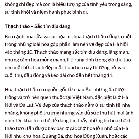
không chỉ đẹp mà còn là biểu tượng của tình yêu trong sáng,
sự tinh khôi và niềm hạnh phúc bình dị.
Thạch thảo – Sắc tím dịu dàng
Bên cạnh hoa sữa và cúc họa mi, hoa thạch thảo cũng là một
trong những loài hoa góp phần làm nên vẻ đẹp của Hà Nội
vào tháng 10. Thạch thảo mang sắc tím dịu dàng, lãng mạn,
những cánh hoa mỏng manh, li ti rung rinh trong gió thu tạo
nên một bức tranh đẹp mắt. Loài hoa này thường nở vào
cuối thu, đầu đông và kéo dài cho đến hết tháng 11.
Hoa thạch thảo có nguồn gốc từ châu Âu, nhưng đã được
trồng và trở nên quen thuộc tại Việt Nam, đặc biệt là ở Hà
Nội và Đà Lạt. Vẻ đẹp của thạch thảo nằm ở sự tinh tế, nhẹ
nhàng, không phô trương nhưng vẫn đủ sức thu hút mọi ánh
nhìn. Du khách có thể dễ dàng tìm thấy những bó hoa thạch
thảo tươi tắn được bày bán ở các chợ hoa lớn nhỏ của Hà
Nội như chợ hoa Quảng Bá, chợ hoa Đồng Xuân, hoặc các