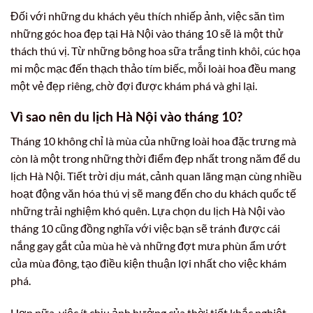
Đối với những du khách yêu thích nhiếp ảnh, việc săn tìm
những góc hoa đẹp tại Hà Nội vào tháng 10 sẽ là một thử
thách thú vị. Từ những bông hoa sữa trắng tinh khôi, cúc họa
mi mộc mạc đến thạch thảo tím biếc, mỗi loài hoa đều mang
một vẻ đẹp riêng, chờ đợi được khám phá và ghi lại.
Vì sao nên du lịch Hà Nội vào tháng 10?
Tháng 10 không chỉ là mùa của những loài hoa đặc trưng mà
còn là một trong những thời điểm đẹp nhất trong năm để du
lịch Hà Nội. Tiết trời dịu mát, cảnh quan lãng mạn cùng nhiều
hoạt động văn hóa thú vị sẽ mang đến cho du khách quốc tế
những trải nghiệm khó quên. Lựa chọn du lịch Hà Nội vào
tháng 10 cũng đồng nghĩa với việc bạn sẽ tránh được cái
nắng gay gắt của mùa hè và những đợt mưa phùn ẩm ướt
của mùa đông, tạo điều kiện thuận lợi nhất cho việc khám
phá.
Hơn nữa, việc ít chịu ảnh hưởng của thời tiết khắc nghiệt