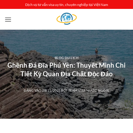
Bỏ
Dịch vụ tư vấn visa uy tín, chuyên nghiệp tại Việt Nam
qua
nội
dung
BLOG DU LỊCH
Ghềnh Đá Đĩa Phú Yên: Thuyết Minh Chi
Tiết Kỳ Quan Địa Chất Độc Đáo
ĐĂNG VÀO
28/11/2025
BỞI
TEAM VISA NƯỚC NGOÀI