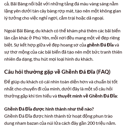
cả. Bãi Bàng nổi bật với những tảng đá màu vàng sáng nằm
lặng yên dưới tán cây bàng rợp mát, tạo nên một không gian
lý tưởng cho việc nghỉ ngơi, cắm trại hoặc dã ngoại.
Ngoài Bãi Bàng, du khách có thể khám phá thêm các bãi biển
lân cận khác ở Phú Yên, mỗi nơi đều mang một vẻ đẹp riêng
biệt. Sự kết hợp giữa vẻ đẹp hoang sơ của
ghềnh Đá Đĩa
và
sự thơ mộng của các bãi biển đã tạo nên một bức tranh thiên
nhiên đa dạng, thu hút mọi loại hình du khách.
Câu hỏi thường gặp về Ghềnh Đá Đĩa (FAQ)
Để giúp du khách có cái nhìn toàn diện hơn và chuẩn bị tốt
nhất cho chuyến đi của mình, dưới đây là một số câu hỏi
thường gặp khi tìm hiểu và
thuyết minh về Ghềnh Đá Đĩa
:
Ghềnh Đá Đĩa được hình thành như thế nào?
Ghềnh Đá Đĩa được hình thành từ hoạt động phun trào
dung nham bazan của núi lửa cách đây gần 200 triệu năm.