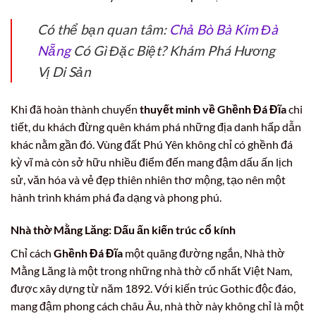
Có thể bạn quan tâm:
Chả Bò Bà Kim Đà
Nẵng
Có Gì Đặc Biệt? Khám Phá Hương
Vị Di Sản
Khi đã hoàn thành chuyến
thuyết minh về Ghềnh Đá Đĩa
chi
tiết, du khách đừng quên khám phá những địa danh hấp dẫn
khác nằm gần đó. Vùng đất Phú Yên không chỉ có ghềnh đá
kỳ vĩ mà còn sở hữu nhiều điểm đến mang đậm dấu ấn lịch
sử, văn hóa và vẻ đẹp thiên nhiên thơ mộng, tạo nên một
hành trình khám phá đa dạng và phong phú.
Nhà thờ Mằng Lăng: Dấu ấn kiến trúc cổ kính
Chỉ cách
Ghềnh Đá Đĩa
một quãng đường ngắn, Nhà thờ
Mằng Lăng là một trong những nhà thờ cổ nhất Việt Nam,
được xây dựng từ năm 1892. Với kiến trúc Gothic độc đáo,
mang đậm phong cách châu Âu, nhà thờ này không chỉ là một