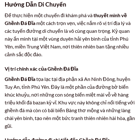
Hướng Dẫn Di Chuyển
Để thực hiện một chuyến đi khám phá và
thuyết minh về
Ghềnh Đá Đĩa
một cách trọn vẹn, việc nắm rõ vị trí địa lý và
các tuyến đường di chuyển là vô cùng quan trọng. Kỳ quan
này ẩn mình tại một vùng duyên hải yên bình của tỉnh Phú
Yên, miền Trung Việt Nam, nơi thiên nhiên ban tặng nhiều
cảnh sắc độc đáo.
Vị trí chính xác của Ghềnh Đá Đĩa
Ghềnh Đá Đĩa
tọa lạc tại địa phận xã An Ninh Đông, huyện
Tuy An, tỉnh Phú Yên. Đây là một phần của đường bờ biển
khúc khuỷu, nơi những con sóng biển miệt mài vỗ về hàng
triệu khối đá bazan kỳ vĩ. Khu vực này không chỉ nổi tiếng với
ghềnh đá mà còn có bãi biển Bàng thơ mộng và những làng
chài yên bình, tạo nên một bức tranh thiên nhiên hài hòa, gần
gũi.
Hướng dẫn đường đi chi tiết đến Ghềnh Đá Đĩa