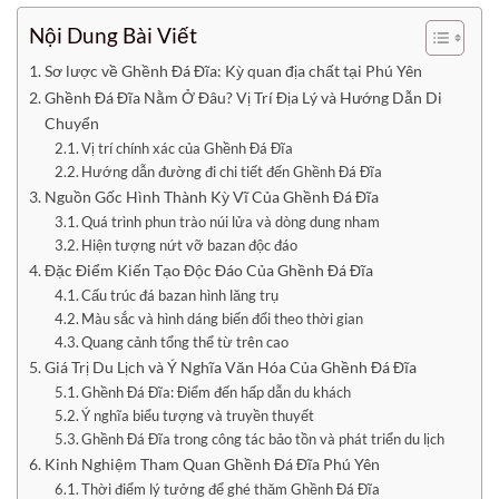
Nội Dung Bài Viết
Sơ lược về Ghềnh Đá Đĩa: Kỳ quan địa chất tại Phú Yên
Ghềnh Đá Đĩa Nằm Ở Đâu? Vị Trí Địa Lý và Hướng Dẫn Di
Chuyển
Vị trí chính xác của Ghềnh Đá Đĩa
Hướng dẫn đường đi chi tiết đến Ghềnh Đá Đĩa
Nguồn Gốc Hình Thành Kỳ Vĩ Của Ghềnh Đá Đĩa
Quá trình phun trào núi lửa và dòng dung nham
Hiện tượng nứt vỡ bazan độc đáo
Đặc Điểm Kiến Tạo Độc Đáo Của Ghềnh Đá Đĩa
Cấu trúc đá bazan hình lăng trụ
Màu sắc và hình dáng biến đổi theo thời gian
Quang cảnh tổng thể từ trên cao
Giá Trị Du Lịch và Ý Nghĩa Văn Hóa Của Ghềnh Đá Đĩa
Ghềnh Đá Đĩa: Điểm đến hấp dẫn du khách
Ý nghĩa biểu tượng và truyền thuyết
Ghềnh Đá Đĩa trong công tác bảo tồn và phát triển du lịch
Kinh Nghiệm Tham Quan Ghềnh Đá Đĩa Phú Yên
Thời điểm lý tưởng để ghé thăm Ghềnh Đá Đĩa