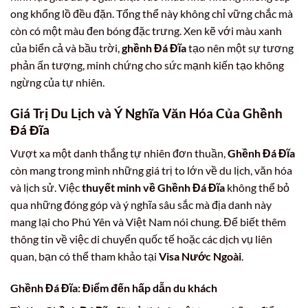
ong khổng lồ đều đặn. Tổng thể này không chỉ vững chắc mà
còn có một màu đen bóng đặc trưng. Xen kẽ với màu xanh
của biển cả và bầu trời,
ghềnh Đá Đĩa
tạo nên một sự tương
phản ấn tượng, minh chứng cho sức mạnh kiến tạo không
ngừng của tự nhiên.
Giá Trị Du Lịch và Ý Nghĩa Văn Hóa Của Ghềnh
Đá Đĩa
Vượt xa một danh thắng tự nhiên đơn thuần,
Ghềnh Đá Đĩa
còn mang trong mình những giá trị to lớn về du lịch, văn hóa
và lịch sử. Việc
thuyết minh về Ghềnh Đá Đĩa
không thể bỏ
qua những đóng góp và ý nghĩa sâu sắc mà địa danh này
mang lại cho Phú Yên và Việt Nam nói chung. Để biết thêm
thông tin về việc di chuyển quốc tế hoặc các dịch vụ liên
quan, bạn có thể tham khảo tại
Visa Nước Ngoài
.
Ghềnh Đá Đĩa: Điểm đến hấp dẫn du khách