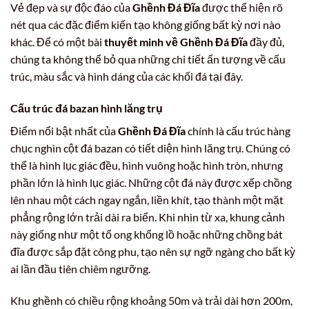
Vẻ đẹp và sự độc đáo của
Ghềnh Đá Đĩa
được thể hiện rõ
nét qua các đặc điểm kiến tạo không giống bất kỳ nơi nào
khác. Để có một bài
thuyết minh về Ghềnh Đá Đĩa
đầy đủ,
chúng ta không thể bỏ qua những chi tiết ấn tượng về cấu
trúc, màu sắc và hình dáng của các khối đá tại đây.
Cấu trúc đá bazan hình lăng trụ
Điểm nổi bật nhất của
Ghềnh Đá Đĩa
chính là cấu trúc hàng
chục nghìn cột đá bazan có tiết diện hình lăng trụ. Chúng có
thể là hình lục giác đều, hình vuông hoặc hình tròn, nhưng
phần lớn là hình lục giác. Những cột đá này được xếp chồng
lên nhau một cách ngay ngắn, liền khít, tạo thành một mặt
phẳng rộng lớn trải dài ra biển. Khi nhìn từ xa, khung cảnh
này giống như một tổ ong khổng lồ hoặc những chồng bát
đĩa được sắp đặt công phu, tạo nên sự ngỡ ngàng cho bất kỳ
ai lần đầu tiên chiêm ngưỡng.
Khu ghềnh có chiều rộng khoảng 50m và trải dài hơn 200m,