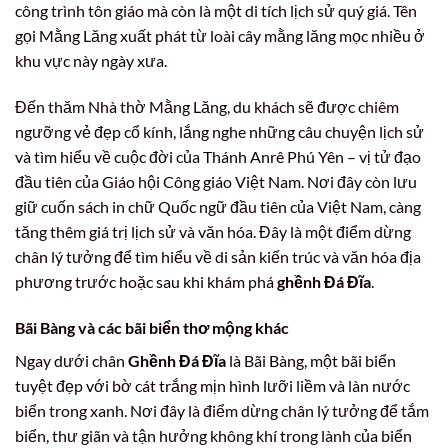
công trình tôn giáo mà còn là một di tích lịch sử quý giá. Tên
gọi Mằng Lăng xuất phát từ loài cây mằng lăng mọc nhiều ở
khu vực này ngày xưa.
Đến thăm Nhà thờ Mằng Lăng, du khách sẽ được chiêm
ngưỡng vẻ đẹp cổ kính, lắng nghe những câu chuyện lịch sử
và tìm hiểu về cuộc đời của Thánh Anrê Phú Yên – vị tử đạo
đầu tiên của Giáo hội Công giáo Việt Nam. Nơi đây còn lưu
giữ cuốn sách in chữ Quốc ngữ đầu tiên của Việt Nam, càng
tăng thêm giá trị lịch sử và văn hóa. Đây là một điểm dừng
chân lý tưởng để tìm hiểu về di sản kiến trúc và văn hóa địa
phương trước hoặc sau khi khám phá
ghềnh Đá Đĩa
.
Bãi Bàng và các bãi biển thơ mộng khác
Ngay dưới chân
Ghềnh Đá Đĩa
là Bãi Bàng, một bãi biển
tuyệt đẹp với bờ cát trắng mịn hình lưỡi liềm và làn nước
biển trong xanh. Nơi đây là điểm dừng chân lý tưởng để tắm
biển, thư giãn và tận hưởng không khí trong lành của biển