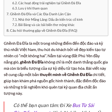
Các hoạt động trải nghiệm tại Ghềnh Đá Đĩa
Lưu ý khi tham quan
Ghềnh Đá Đĩa và Các Địa Danh Lân Cận
Nhà thờ Mằng Lăng: Dấu ấn kiến trúc cổ kính
Bãi Bàng và các bãi biển thơ mộng khác
Câu hỏi thường gặp về Ghềnh Đá Đĩa (FAQ)
Ghềnh Đá Đĩa là một trong những điểm đến độc đáo và kỳ
thú nhất Việt Nam, thu hút du khách bởi vẻ đẹp kiến tạo tự
nhiên có “một không hai”. Nằm tại vùng đất Phú Yên đầy
nắng gió,
ghềnh Đá Đĩa
không chỉ là một danh thắng quốc gia
mà còn là biểu tượng của sự kỳ diệu từ tạo hóa. Bài viết này
sẽ cung cấp một bản
thuyết minh về Ghềnh Đá Đĩa
chi tiết,
giúp bạn khám phá nguồn gốc hình thành, đặc điểm độc đáo
và những trải nghiệm khó quên tại kỳ quan địa chất ấn
tượng này.
Có thể bạn quan tâm: Đi Xe
Bus Từ Sài