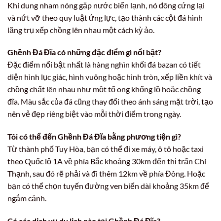
Khi dung nham nóng gặp nước biển lạnh, nó đông cứng lại
và nứt vỡ theo quy luật ứng lực, tạo thành các cột đá hình
lăng trụ xếp chồng lên nhau một cách kỳ ảo.
Ghềnh Đá Đĩa có những đặc điểm gì nổi bật?
Đặc điểm nổi bật nhất là hàng nghìn khối đá bazan có tiết
diện hình lục giác, hình vuông hoặc hình tròn, xếp liền khít và
chồng chất lên nhau như một tổ ong khổng lồ hoặc chồng
đĩa. Màu sắc của đá cũng thay đổi theo ánh sáng mặt trời, tạo
nên vẻ đẹp riêng biệt vào mỗi thời điểm trong ngày.
Tôi có thể đến Ghềnh Đá Đĩa bằng phương tiện gì?
Từ thành phố Tuy Hòa, bạn có thể đi xe máy, ô tô hoặc taxi
theo Quốc lộ 1A về phía Bắc khoảng 30km đến thị trấn Chí
Thạnh, sau đó rẽ phải và đi thêm 12km về phía Đông. Hoặc
bạn có thể chọn tuyến đường ven biển dài khoảng 35km để
ngắm cảnh.
Có các dịch vụ du lịch nào tại Ghềnh Đá Đĩa?