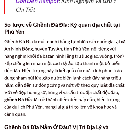
Gòn Đến Kampot
: Kinh Nghiệm Và Lưu Ý
Chi Tiết
Sơ lược về Ghềnh Đá Đĩa: Kỳ quan địa chất tại
Phú Yên
Ghềnh Đá Đĩa là một danh thắng tự nhiên cấp quốc gia tại xã
An Ninh Đông, huyện Tuy An, tỉnh Phú Yên, nổi tiếng với
hàng nghìn khối đá bazan hình lăng trụ (lục giác, vuông, tròn)
xếp chồng lên nhau một cách kỳ ảo, tạo thành một bờ biển
độc đáo. Hiện tượng này là kết quả của quá trình phun trào
dung nham núi lửa gặp nước biển lạnh cách đây hàng triệu
năm, dẫn đến sự đông cứng và nứt vỡ theo quy luật địa chất.
Với vẻ đẹp hoang sơ, hùng vĩ và cấu trúc địa chất độc đáo,
ghềnh Đá Đĩa
đã trở thành điểm đến hấp dẫn, biểu tượng
của du lịch Phú Yên, mang lại giá trị to lớn về khoa học và
cảnh quan.
Ghềnh Đá Đĩa Nằm Ở Đâu? Vị Trí Địa Lý và