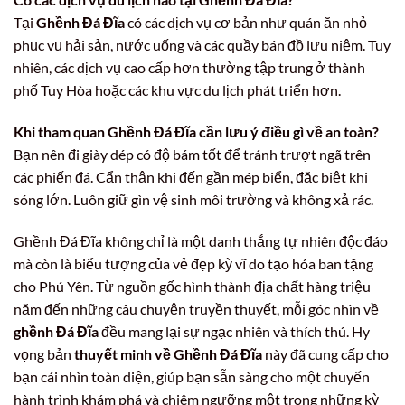
Tại
Ghềnh Đá Đĩa
có các dịch vụ cơ bản như quán ăn nhỏ
phục vụ hải sản, nước uống và các quầy bán đồ lưu niệm. Tuy
nhiên, các dịch vụ cao cấp hơn thường tập trung ở thành
phố Tuy Hòa hoặc các khu vực du lịch phát triển hơn.
Khi tham quan Ghềnh Đá Đĩa cần lưu ý điều gì về an toàn?
Bạn nên đi giày dép có độ bám tốt để tránh trượt ngã trên
các phiến đá. Cẩn thận khi đến gần mép biển, đặc biệt khi
sóng lớn. Luôn giữ gìn vệ sinh môi trường và không xả rác.
Ghềnh Đá Đĩa không chỉ là một danh thắng tự nhiên độc đáo
mà còn là biểu tượng của vẻ đẹp kỳ vĩ do tạo hóa ban tặng
cho Phú Yên. Từ nguồn gốc hình thành địa chất hàng triệu
năm đến những câu chuyện truyền thuyết, mỗi góc nhìn về
ghềnh Đá Đĩa
đều mang lại sự ngạc nhiên và thích thú. Hy
vọng bản
thuyết minh về Ghềnh Đá Đĩa
này đã cung cấp cho
bạn cái nhìn toàn diện, giúp bạn sẵn sàng cho một chuyến
hành trình khám phá và chiêm ngưỡng một trong những kỳ