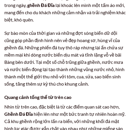
trong ngày,
ghềnh Đá Đĩa
lại khoác lên mình một tấm áo mới,
mang đến cho du khách những cảm nhận và trải nghiệm khác
biệt, khó quên.
Sự bào mòn của thời gian và những đợt sóng biển dữ dội
cũng góp phần định hình nên vẻ đẹp hoang sơ, hùng vĩ của
ghềnh đá. Những phiến đá tuy thô ráp nhưng lại ẩn chứa sự
mềm mại khi dòng nước biển dịu mát và tĩnh lặng vỗ về bãi
Bàng bên dưới. Tại một số chỗ trũng giữa ghềnh, nước mưa
và nước biển đọng lại tạo thành những vũng nước nhỏ, hình
thành một thế giới thu nhỏ với tôm, cua, sứa, sao biển sinh
sống, tăng thêm sự kỳ thú cho khung cảnh.
Quang cảnh tổng thể từ trên cao
Nhìn từ trên cao, đặc biệt là từ các điểm quan sát cao hơn,
Ghềnh Đá Đĩa
hiện lên như một bức tranh tự nhiên hoàn mỹ.
Cả khu ghềnh rộng lớn lấn ra biển, với những khối đá mặt
hình lục giác được gắn chặt vào nhau như những miếng sáp