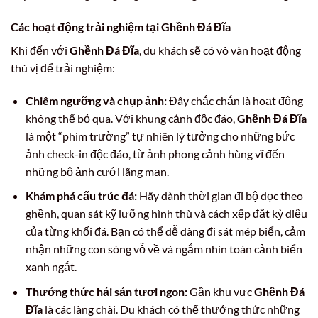
Các hoạt động trải nghiệm tại Ghềnh Đá Đĩa
Khi đến với
Ghềnh Đá Đĩa
, du khách sẽ có vô vàn hoạt động
thú vị để trải nghiệm:
Chiêm ngưỡng và chụp ảnh:
Đây chắc chắn là hoạt động
không thể bỏ qua. Với khung cảnh độc đáo,
Ghềnh Đá Đĩa
là một “phim trường” tự nhiên lý tưởng cho những bức
ảnh check-in độc đáo, từ ảnh phong cảnh hùng vĩ đến
những bộ ảnh cưới lãng mạn.
Khám phá cấu trúc đá:
Hãy dành thời gian đi bộ dọc theo
ghềnh, quan sát kỹ lưỡng hình thù và cách xếp đặt kỳ diệu
của từng khối đá. Bạn có thể dễ dàng đi sát mép biển, cảm
nhận những con sóng vỗ về và ngắm nhìn toàn cảnh biển
xanh ngắt.
Thưởng thức hải sản tươi ngon:
Gần khu vực
Ghềnh Đá
Đĩa
là các làng chài. Du khách có thể thưởng thức những