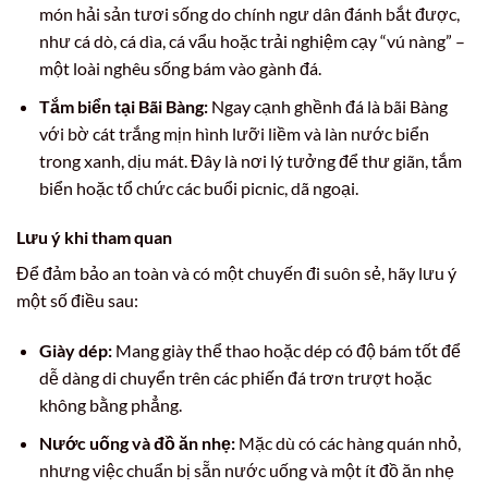
món hải sản tươi sống do chính ngư dân đánh bắt được,
như cá dò, cá dìa, cá vẩu hoặc trải nghiệm cạy “vú nàng” –
một loài nghêu sống bám vào gành đá.
Tắm biển tại Bãi Bàng:
Ngay cạnh ghềnh đá là bãi Bàng
với bờ cát trắng mịn hình lưỡi liềm và làn nước biển
trong xanh, dịu mát. Đây là nơi lý tưởng để thư giãn, tắm
biển hoặc tổ chức các buổi picnic, dã ngoại.
Lưu ý khi tham quan
Để đảm bảo an toàn và có một chuyến đi suôn sẻ, hãy lưu ý
một số điều sau:
Giày dép:
Mang giày thể thao hoặc dép có độ bám tốt để
dễ dàng di chuyển trên các phiến đá trơn trượt hoặc
không bằng phẳng.
Nước uống và đồ ăn nhẹ:
Mặc dù có các hàng quán nhỏ,
nhưng việc chuẩn bị sẵn nước uống và một ít đồ ăn nhẹ