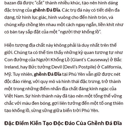
bazan đã được “cắt” thành nhiều khúc, tạo nên hình dáng
đặc trưng của
ghềnh Đá Đĩa
. Các trụ đá này có tiết diện đa
dạng, từ hình lục giác, hình vuông cho đến hình tròn, và
chúng xếp chồng lên nhau một cách ngay ngắn, liền khít như
có bàn tay sắp đặt của một “người thợ khổng lồ”.
Hiện tượng địa chất này không phải là duy nhất trên thế
giới. Chúng ta có thể tìm thấy những kỳ quan tương tự như
Con đường của Người Khổng Lồ (Giant’s Causeway) ở Bắc
Ireland, hay Bức tường Devil (Devil’s Postpile) ở California,
Mỹ. Tuy nhiên,
ghềnh Đá Đĩa
tại Phú Yên vẫn giữ được nét
độc đáo riêng, với quy mô và hình thái đặc trưng, trở thành
một trong những điểm nhấn địa chất đáng kinh ngạc của
Việt Nam. Sự hình thành này đã tạo nên một tổng thể vững
chắc với màu đen bóng, gợi liên tưởng đến một tổ ong thiên
tạo khổng lồ, sừng sững giữa biển trời Phú Yên.
Đặc Điểm Kiến Tạo Độc Đáo Của Ghềnh Đá Đĩa