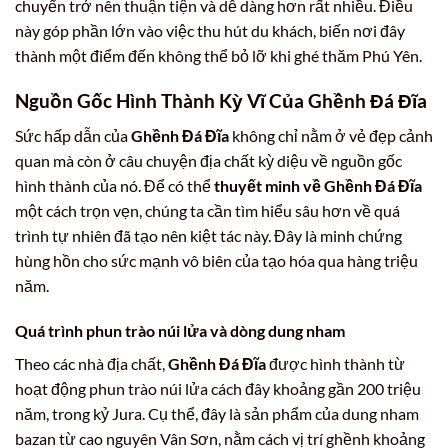
chuyển trở nên thuận tiện và dễ dàng hơn rất nhiều. Điều
này góp phần lớn vào việc thu hút du khách, biến nơi đây
thành một điểm đến không thể bỏ lỡ khi ghé thăm Phú Yên.
Nguồn Gốc Hình Thành Kỳ Vĩ Của Ghềnh Đá Đĩa
Sức hấp dẫn của
Ghềnh Đá Đĩa
không chỉ nằm ở vẻ đẹp cảnh
quan mà còn ở câu chuyện địa chất kỳ diệu về nguồn gốc
hình thành của nó. Để có thể
thuyết minh về Ghềnh Đá Đĩa
một cách trọn vẹn, chúng ta cần tìm hiểu sâu hơn về quá
trình tự nhiên đã tạo nên kiệt tác này. Đây là minh chứng
hùng hồn cho sức mạnh vô biên của tạo hóa qua hàng triệu
năm.
Quá trình phun trào núi lửa và dòng dung nham
Theo các nhà địa chất,
Ghềnh Đá Đĩa
được hình thành từ
hoạt động phun trào núi lửa cách đây khoảng gần 200 triệu
năm, trong kỷ Jura. Cụ thể, đây là sản phẩm của dung nham
bazan từ cao nguyên Vân Sơn, nằm cách vị trí ghềnh khoảng