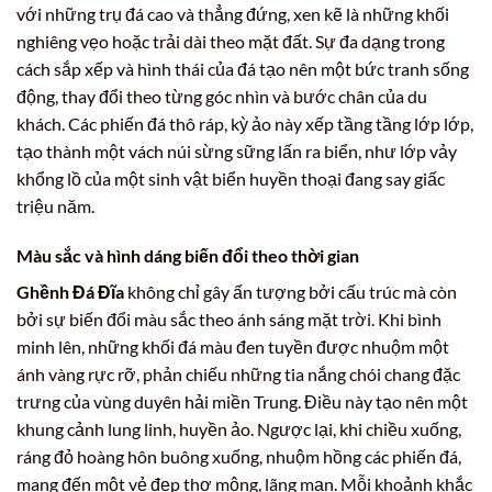
với những trụ đá cao và thẳng đứng, xen kẽ là những khối
nghiêng vẹo hoặc trải dài theo mặt đất. Sự đa dạng trong
cách sắp xếp và hình thái của đá tạo nên một bức tranh sống
động, thay đổi theo từng góc nhìn và bước chân của du
khách. Các phiến đá thô ráp, kỳ ảo này xếp tầng tầng lớp lớp,
tạo thành một vách núi sừng sững lấn ra biển, như lớp vảy
khổng lồ của một sinh vật biển huyền thoại đang say giấc
triệu năm.
Màu sắc và hình dáng biến đổi theo thời gian
Ghềnh Đá Đĩa
không chỉ gây ấn tượng bởi cấu trúc mà còn
bởi sự biến đổi màu sắc theo ánh sáng mặt trời. Khi bình
minh lên, những khối đá màu đen tuyền được nhuộm một
ánh vàng rực rỡ, phản chiếu những tia nắng chói chang đặc
trưng của vùng duyên hải miền Trung. Điều này tạo nên một
khung cảnh lung linh, huyền ảo. Ngược lại, khi chiều xuống,
ráng đỏ hoàng hôn buông xuống, nhuộm hồng các phiến đá,
mang đến một vẻ đẹp thơ mộng, lãng mạn. Mỗi khoảnh khắc