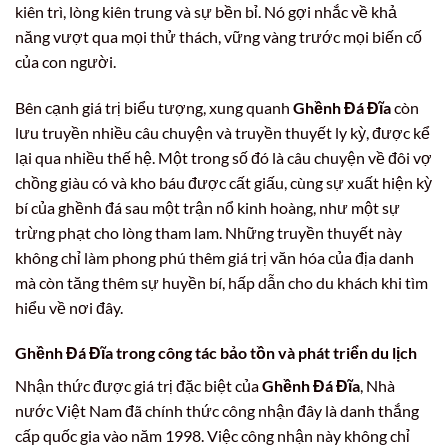
kiên trì, lòng kiên trung và sự bền bỉ. Nó gợi nhắc về khả
năng vượt qua mọi thử thách, vững vàng trước mọi biến cố
của con người.
Bên cạnh giá trị biểu tượng, xung quanh
Ghềnh Đá Đĩa
còn
lưu truyền nhiều câu chuyện và truyền thuyết ly kỳ, được kể
lại qua nhiều thế hệ. Một trong số đó là câu chuyện về đôi vợ
chồng giàu có và kho báu được cất giấu, cùng sự xuất hiện kỳ
bí của ghềnh đá sau một trận nổ kinh hoàng, như một sự
trừng phạt cho lòng tham lam. Những truyền thuyết này
không chỉ làm phong phú thêm giá trị văn hóa của địa danh
mà còn tăng thêm sự huyền bí, hấp dẫn cho du khách khi tìm
hiểu về nơi đây.
Ghềnh Đá Đĩa trong công tác bảo tồn và phát triển du lịch
Nhận thức được giá trị đặc biệt của
Ghềnh Đá Đĩa
, Nhà
nước Việt Nam đã chính thức công nhận đây là danh thắng
cấp quốc gia vào năm 1998. Việc công nhận này không chỉ