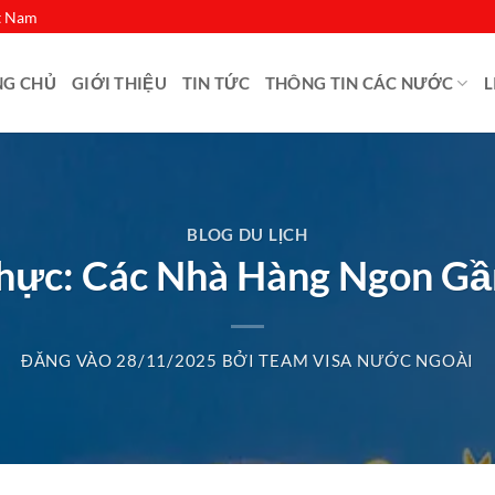
ệt Nam
NG CHỦ
GIỚI THIỆU
TIN TỨC
THÔNG TIN CÁC NƯỚC
L
BLOG DU LỊCH
hực: Các Nhà Hàng Ngon Gầ
ĐĂNG VÀO
28/11/2025
BỞI
TEAM VISA NƯỚC NGOÀI