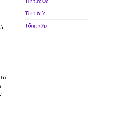
Tin tức Úc
i
Tin tức Ý
Tổng hợp
là
trí
n
ữa