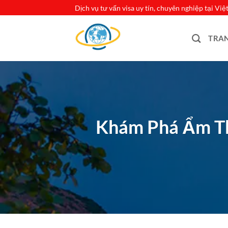
Bỏ
Dịch vụ tư vấn visa uy tín, chuyên nghiệp tại Vi
qua
nội
TRA
dung
Khám Phá Ẩm T