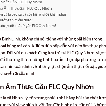
t Nhất Gần FLC Quy Nhơn
Phá Ẩm Thực Gần FLC Quy Nhơn
 Lý là bao xa và có những gì để khám phá?
thưởng thức ẩm thực?
on được đề xuất ở gần FLC Quy Nhơn?
Bình Định, không chỉ nổi tiếng với những bãi biển trong
 sử oai hùng mà còn là điểm đến hấp dẫn với nền ẩm thực ph
gon. Đối với du khách đang lưu trú tại FLC Quy Nhơn, việc 
để thưởng thức những tinh hoa ẩm thực địa phương là ưu
 cái nhìn toàn diện về những lựa chọn ẩm thực nổi bật, giúp
 chuyến đi của mình.
ọn Ẩm Thực Gần FLC Quy Nhơn
 là xã Nhơn Lý, tập trung nhiều nhà hàng hải sản chất lượ
rọng với view biển tuyệt đẹp đến bình dân, gần gũi. Nhữn