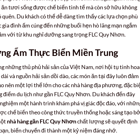
n ăn tươi sống được chế biến tinh tế mà còn sở hữu không
 quên. Du khách có thể dễ dàng tìm thấy các lựa chọn phù
c gia đình ấm cúng đến những buổi hẹn hò lãng mạn ngắm
 tầm với từ khu nghỉ dưỡng sang trọng FLC Quy Nhơn.
ng Ẩm Thực Biển Miền Trung
những thủ phủ hải sản của Việt Nam, nơi hội tụ tinh hoa
dài và nguồn hải sản dồi dào, các món ăn tại đây luôn đảm
ạo nên một lợi thế lớn cho các nhà hàng địa phương, đặc bi
ng điểm du lịch như gần FLC Quy Nhơn. Du khách đến đây
 nghiệm một hành trình khám phá vị giác độc đáo, với nhữn
c chế biến theo công thức truyền thống hoặc sáng tạo bở
một
nhà hàng gần FLC Quy Nhơn
chất lượng sẽ quyết định
bạn, biến chuyến đi thành một kỷ niệm đáng nhớ.