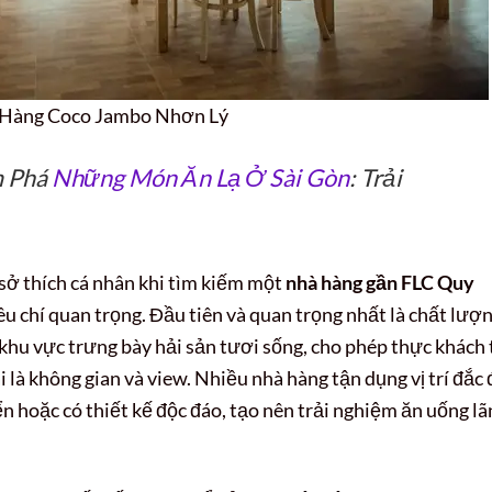
Hàng Coco Jambo Nhơn Lý
m Phá
Những Món Ăn Lạ Ở Sài Gòn
: Trải
sở thích cá nhân khi tìm kiếm một
nhà hàng gần FLC Quy
êu chí quan trọng. Đầu tiên và quan trọng nhất là chất lượ
 khu vực trưng bày hải sản tươi sống, cho phép thực khách
 là không gian và view. Nhiều nhà hàng tận dụng vị trí đắc 
 hoặc có thiết kế độc đáo, tạo nên trải nghiệm ăn uống lã