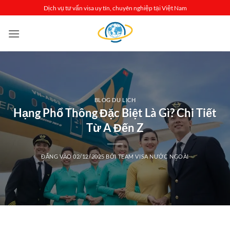
Bỏ
Dịch vụ tư vấn visa uy tín, chuyên nghiệp tại Việt Nam
qua
nội
dung
BLOG DU LỊCH
Hạng Phổ Thông Đặc Biệt Là Gì? Chi Tiết
Từ A Đến Z
ĐĂNG VÀO
02/12/2025
BỞI
TEAM VISA NƯỚC NGOÀI